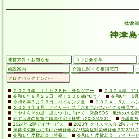
運営方針・お知らせ
つつじ会沿革
施設案内
介護に関する相談窓口
ブログバックナンバー
２０２３年 １１月２８日 外食ツアー
２０２４年 11
令和６年９月２５日 祝！１００歳(^O^)／
令和6年 9月
令和６年７月２６日 バイキング食
２０２４ ５月 ハ
２０２４年３月 デイサービス「お弁当バスハイク＆桜見学」
「やすらぎの里 里まつりに向けて 緊急SOS 亀池の水全
やすらぎの里第二職員住宅上棟式（2023/4/30）
介護事故
2024年 2階デイサービス
2023年 クリスマス会 2階デイ
身体拘束廃止に向けた研修会及び感染症対策研修会 2023/11/1
令和５年度敬老会（特養）
令和５年度敬老会（デイサー