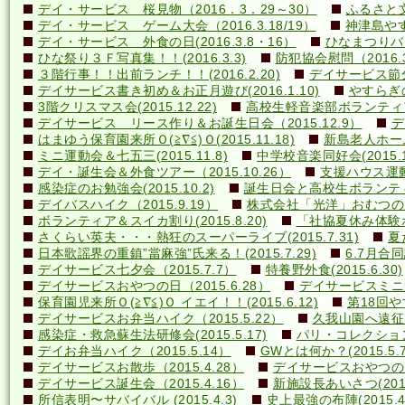
デイ・サービス 桜見物（2016．3．29～30）
ふるさと文
デイ・サービス ゲーム大会（2016.3.18/19）
神津島やす
デイ・サービス 外食の日(2016.3.8・16）
ひなまつりバ
ひな祭り３Ｆ写真集！！(2016.3.3)
防犯協会慰問（2016.3
３階行事！！出前ランチ！！(2016.2.20)
デイサービス節分行
デイサービス書き初め＆お正月遊び(2016.1.10)
やすらぎの里
3階クリスマス会(2015.12.22)
高校生軽音楽部ボランティアコ
デイサービス リース作り＆お誕生日会（2015.12.9）
デ
はまゆう保育園来所Ｏ(≧∇≦)Ｏ(2015.11.18)
新島老人ホーム研
ミニ運動会＆七五三(2015.11.8)
中学校音楽同好会(2015.10
デイ・誕生会＆外食ツアー（2015.10.26）
支援ハウス運動会
感染症のお勉強会(2015.10.2)
誕生日会と高校生ボランティア(
デイバスハイク（2015.9.19）
株式会社「光洋」おむつのあて方
ボランティア＆スイカ割り(2015.8.20)
「社協夏休み体験ボラ
さくらい英夫・・・熱狂のスーパーライブ(2015.7.31)
夏
日本歌謡界の重鎮”當麻強”氏来る！(2015.7.29)
6.7月合同誕
デイサービス七夕会（2015.7.7）
特養野外食(2015.6.30)
デイサービスおやつの日（2015.6.28）
デイサービスミニ運動
保育園児来所Ｏ(≧∇≦)Ｏ イエイ！！(2015.6.12)
第18回や
デイサービスお弁当ハイク（2015.5.22）
久我山園へ遠征！(
感染症・救急蘇生法研修会(2015.5.17)
パリ・コレクション？(
デイお弁当ハイク（2015.5.14）
GWとは何か？(2015.5.7
デイサービスお散歩（2015.4.28）
デイサービスおやつの日（
デイサービス誕生会（2015.4.16）
新施設長あいさつ(2015.
所信表明〜サバイバル (2015.4.3)
史上最強の布陣(2015.4.