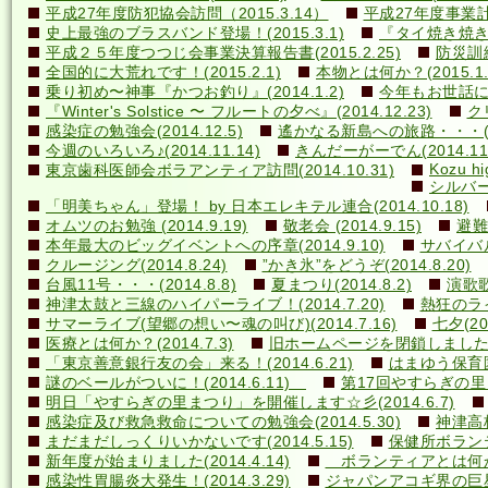
平成27年度防犯協会訪問（2015.3.14）
平成27年度事業計画
史上最強のブラスバンド登場！(2015.3.1)
『タイ焼き焼き隊
平成２５年度つつじ会事業決算報告書(2015.2.25)
防災訓練(
全国的に大荒れです！(2015.2.1)
本物とは何か？(2015.1.
乗り初め〜神事『かつお釣り』(2014.1.2)
今年もお世話になり
『Winter's Solstice 〜 フルートの夕べ』(2014.12.23)
クリ
感染症の勉強会(2014.12.5)
遙かなる新島への旅路・・・(201
今週のいろいろ♪(2014.11.14)
きんだーがーでん(2014.11.
Kozu hi
東京歯科医師会ボラアンティア訪問(2014.10.31)
シルバー
「明美ちゃん」登場！ by 日本エレキテル連合(2014.10.18)
オムツのお勉強 (2014.9.19)
敬老会 (2014.9.15)
避難訓
本年最大のビッグイベントへの序章(2014.9.10)
サバイバル(
クルージング(2014.8.24)
”かき氷”をどうぞ(2014.8.20)
台風11号・・・(2014.8.8)
夏まつり(2014.8.2)
演歌歌
神津太鼓と三線のハイパーライブ！(2014.7.20)
熱狂のライ
サマーライブ(望郷の想い〜魂の叫び)(2014.7.16)
七夕(201
医療とは何か？(2014.7.3)
旧ホームページを閉鎖しました(20
「東京善意銀行友の会」来る！(2014.6.21)
はまゆう保育園児
謎のベールがついに！(2014.6.11)
第17回やすらぎの里まつ
明日「やすらぎの里まつり」を開催します☆彡(2014.6.7)
感染症及び救急救命についての勉強会(2014.5.30)
神津高校
まだまだしっくりいかないです(2014.5.15)
保健所ボランティ
新年度が始まりました(2014.4.14)
ボランティアとは何か？(
感染性胃腸炎大発生！(2014.3.29)
ジャパンアコギ界の巨星墜つ