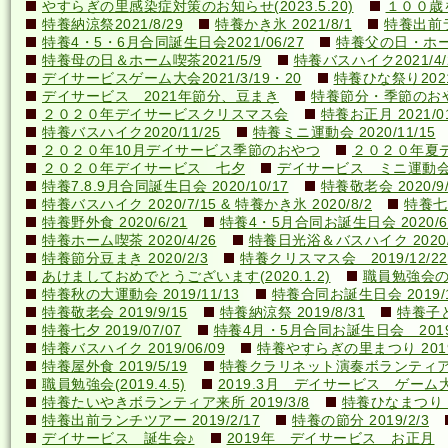
やすらぎの里感染症対策のお知らせ(2023.5.20)
１００歳を
特養納涼祭2021/8/29
特養かき氷 2021/8/1
特養出前ラ
特養4・5・6月合同誕生日会2021/06/27
特養父の日・ホーム喫
特養母の日＆ホーム喫茶2021/5/9
特養バスハイク2021/4/2
デイサービスゲーム大会2021/3/19・20
特養ひな祭り2021
デイサービス 2021年節分、豆まき
特養節分・季節のおやつ 
２０２０年デイサービスクリスマス会
特養お正月 2021/01
特養バスハイク2020/11/25
特養ミニ運動会 2020/11/15
２０２０年10月デイサービス季節のおやつ
２０２０年夏
２０２０年デイサービス 七夕
デイサービス ミニ運動
特養7.8.9月合同誕生日会 2020/10/17
特養敬老会 2020/9/
特養バスハイク 2020/7/15 & 特養かき氷 2020/8/2
特養七夕
特養野外食 2020/6/21
特養4・5月合同お誕生日会 2020/6
特養ホーム喫茶 2020/4/26
特養日光浴＆バスハイク 2020/4
特養節分豆まき 2020/2/3
特養クリスマス会 2019/12/22
あけましておめでとうございます(2020.1.2)
職員勉強会の様子
特養秋の大運動会 2019/11/13
特養合同お誕生日会 2019/1
特養敬老会 2019/9/15
特養納涼祭 2019/8/31
特養子ど
特養七夕 2019/07/07
特養4月・5月合同お誕生日会 2019/
特養バスハイク 2019/06/09
特養やすらぎの里まつり 2019/
特養屋外食 2019/5/19
特養クラリネット演奏ボランティア来所
職員勉強会(2019.4.5)
2019.3月 デイサービス ゲーム
特養たいやきボランティア来所 2019/3/8
特養ひなまつり 20
特養出前ランチツアー 2019/2/17
特養の節分 2019/2/3
デイサービス 誕生会♪
2019年 デイサービス お正月