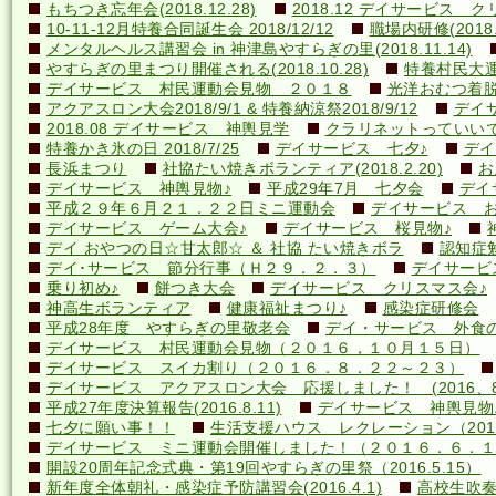
もちつき忘年会(2018.12.28)
2018.12 デイサービス 
10-11-12月特養合同誕生会 2018/12/12
職場内研修(2018.1
メンタルヘルス講習会 in 神津島やすらぎの里(2018.11.14)
やすらぎの里まつり開催される(2018.10.28)
特養村民大運動
デイサービス 村民運動会見物 ２０１８
光洋おむつ着脱講
アクアスロン大会2018/9/1 & 特養納涼祭2018/9/12
デイ
2018.08 デイサービス 神輿見学
クラリネットっていいですね
特養かき氷の日 2018/7/25
デイサービス 七夕♪
デイ
長浜まつり
社協たい焼きボランティア(2018.2.20)
お
デイサービス 神輿見物♪
平成29年7月 七夕会
デイ
平成２９年６月２１．２２日ミニ運動会
デイサービス お
デイサービス ゲーム大会♪
デイサービス 桜見物♪
デイ おやつの日☆甘太郎☆ ＆ 社協 たい焼きボラ
認知症
デイ･サービス 節分行事（Ｈ２９．２．３）
デイサービ
乗り初め♪
餅つき大会
デイサービス クリスマス会♪
神高生ボランティア
健康福祉まつり♪
感染症研修会
平成28年度 やすらぎの里敬老会
デイ・サービス 外食の日
デイサービス 村民運動会見物（２０１６，１０月１５日）
デイサービス スイカ割り（２０１６．８．２２～２３）
デイサービス アクアスロン大会 応援しました！ (2016、8
平成27年度決算報告(2016.8.11)
デイサービス 神輿見物
七夕に願い事！！
生活支援ハウス レクレーション（2016
デイサービス ミニ運動会開催しました！（２０１６．６．１
開設20周年記念式典・第19回やすらぎの里祭（2016.5.15）
新年度全体朝礼・感染症予防講習会(2016.4.1)
高校生吹奏楽