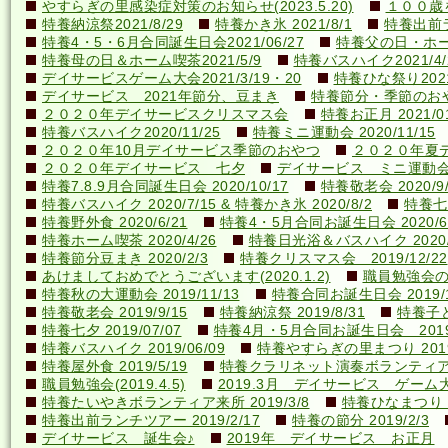
やすらぎの里感染症対策のお知らせ(2023.5.20)
１００歳を
特養納涼祭2021/8/29
特養かき氷 2021/8/1
特養出前ラ
特養4・5・6月合同誕生日会2021/06/27
特養父の日・ホーム喫
特養母の日＆ホーム喫茶2021/5/9
特養バスハイク2021/4/2
デイサービスゲーム大会2021/3/19・20
特養ひな祭り2021
デイサービス 2021年節分、豆まき
特養節分・季節のおやつ 
２０２０年デイサービスクリスマス会
特養お正月 2021/01
特養バスハイク2020/11/25
特養ミニ運動会 2020/11/15
２０２０年10月デイサービス季節のおやつ
２０２０年夏
２０２０年デイサービス 七夕
デイサービス ミニ運動
特養7.8.9月合同誕生日会 2020/10/17
特養敬老会 2020/9/
特養バスハイク 2020/7/15 & 特養かき氷 2020/8/2
特養七夕
特養野外食 2020/6/21
特養4・5月合同お誕生日会 2020/6
特養ホーム喫茶 2020/4/26
特養日光浴＆バスハイク 2020/4
特養節分豆まき 2020/2/3
特養クリスマス会 2019/12/22
あけましておめでとうございます(2020.1.2)
職員勉強会の様子
特養秋の大運動会 2019/11/13
特養合同お誕生日会 2019/1
特養敬老会 2019/9/15
特養納涼祭 2019/8/31
特養子ど
特養七夕 2019/07/07
特養4月・5月合同お誕生日会 2019/
特養バスハイク 2019/06/09
特養やすらぎの里まつり 2019/
特養屋外食 2019/5/19
特養クラリネット演奏ボランティア来所
職員勉強会(2019.4.5)
2019.3月 デイサービス ゲーム
特養たいやきボランティア来所 2019/3/8
特養ひなまつり 20
特養出前ランチツアー 2019/2/17
特養の節分 2019/2/3
デイサービス 誕生会♪
2019年 デイサービス お正月