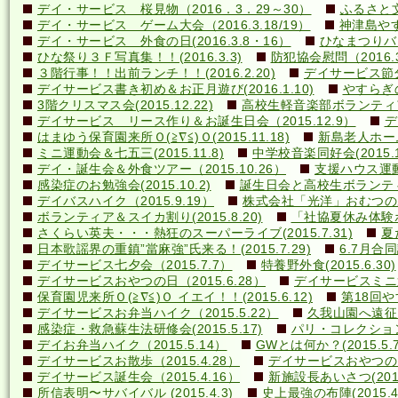
デイ・サービス 桜見物（2016．3．29～30）
ふるさと文
デイ・サービス ゲーム大会（2016.3.18/19）
神津島やす
デイ・サービス 外食の日(2016.3.8・16）
ひなまつりバ
ひな祭り３Ｆ写真集！！(2016.3.3)
防犯協会慰問（2016.3
３階行事！！出前ランチ！！(2016.2.20)
デイサービス節分行
デイサービス書き初め＆お正月遊び(2016.1.10)
やすらぎの里
3階クリスマス会(2015.12.22)
高校生軽音楽部ボランティアコ
デイサービス リース作り＆お誕生日会（2015.12.9）
デ
はまゆう保育園来所Ｏ(≧∇≦)Ｏ(2015.11.18)
新島老人ホーム研
ミニ運動会＆七五三(2015.11.8)
中学校音楽同好会(2015.10
デイ・誕生会＆外食ツアー（2015.10.26）
支援ハウス運動会
感染症のお勉強会(2015.10.2)
誕生日会と高校生ボランティア(
デイバスハイク（2015.9.19）
株式会社「光洋」おむつのあて方
ボランティア＆スイカ割り(2015.8.20)
「社協夏休み体験ボラ
さくらい英夫・・・熱狂のスーパーライブ(2015.7.31)
夏
日本歌謡界の重鎮”當麻強”氏来る！(2015.7.29)
6.7月合同誕
デイサービス七夕会（2015.7.7）
特養野外食(2015.6.30)
デイサービスおやつの日（2015.6.28）
デイサービスミニ運動
保育園児来所Ｏ(≧∇≦)Ｏ イエイ！！(2015.6.12)
第18回や
デイサービスお弁当ハイク（2015.5.22）
久我山園へ遠征！(
感染症・救急蘇生法研修会(2015.5.17)
パリ・コレクション？(
デイお弁当ハイク（2015.5.14）
GWとは何か？(2015.5.7
デイサービスお散歩（2015.4.28）
デイサービスおやつの日（
デイサービス誕生会（2015.4.16）
新施設長あいさつ(2015.
所信表明〜サバイバル (2015.4.3)
史上最強の布陣(2015.4.