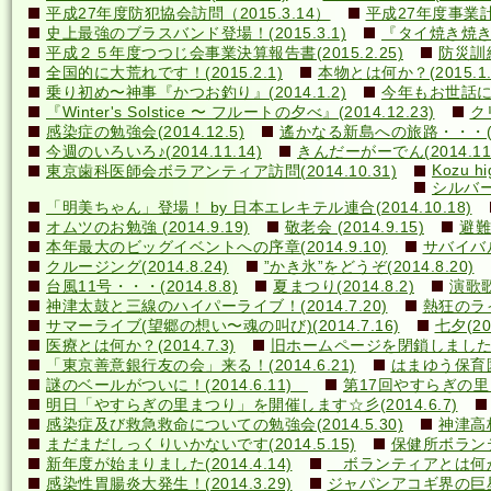
平成27年度防犯協会訪問（2015.3.14）
平成27年度事業計画
史上最強のブラスバンド登場！(2015.3.1)
『タイ焼き焼き隊
平成２５年度つつじ会事業決算報告書(2015.2.25)
防災訓練(
全国的に大荒れです！(2015.2.1)
本物とは何か？(2015.1.
乗り初め〜神事『かつお釣り』(2014.1.2)
今年もお世話になり
『Winter's Solstice 〜 フルートの夕べ』(2014.12.23)
クリ
感染症の勉強会(2014.12.5)
遙かなる新島への旅路・・・(201
今週のいろいろ♪(2014.11.14)
きんだーがーでん(2014.11.
Kozu hi
東京歯科医師会ボラアンティア訪問(2014.10.31)
シルバー
「明美ちゃん」登場！ by 日本エレキテル連合(2014.10.18)
オムツのお勉強 (2014.9.19)
敬老会 (2014.9.15)
避難訓
本年最大のビッグイベントへの序章(2014.9.10)
サバイバル(
クルージング(2014.8.24)
”かき氷”をどうぞ(2014.8.20)
台風11号・・・(2014.8.8)
夏まつり(2014.8.2)
演歌歌
神津太鼓と三線のハイパーライブ！(2014.7.20)
熱狂のライ
サマーライブ(望郷の想い〜魂の叫び)(2014.7.16)
七夕(201
医療とは何か？(2014.7.3)
旧ホームページを閉鎖しました(20
「東京善意銀行友の会」来る！(2014.6.21)
はまゆう保育園児
謎のベールがついに！(2014.6.11)
第17回やすらぎの里まつ
明日「やすらぎの里まつり」を開催します☆彡(2014.6.7)
感染症及び救急救命についての勉強会(2014.5.30)
神津高校
まだまだしっくりいかないです(2014.5.15)
保健所ボランティ
新年度が始まりました(2014.4.14)
ボランティアとは何か？(
感染性胃腸炎大発生！(2014.3.29)
ジャパンアコギ界の巨星墜つ