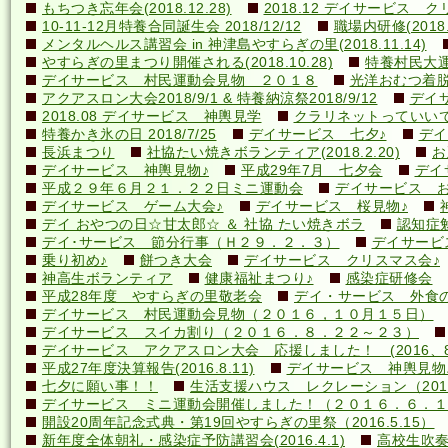
もちつき忘年会(2018.12.28)
2018.12 デイサービス 
10-11-12月特養合同誕生会 2018/12/12
職場内研修(2018.1
メンタルヘルス講習会 in 神津島やすらぎの里(2018.11.14)
やすらぎの里まつり開催される(2018.10.28)
特養村民大運動
デイサービス 村民運動会見物 ２０１８
光洋おむつ着脱講
アクアスロン大会2018/9/1 & 特養納涼祭2018/9/12
デイ
2018.08 デイサービス 神輿見学
クラリネットっていいですね
特養かき氷の日 2018/7/25
デイサービス 七夕♪
デイ
長浜まつり
社協たい焼きボランティア(2018.2.20)
お
デイサービス 神輿見物♪
平成29年7月 七夕会
デイ
平成２９年６月２１．２２日ミニ運動会
デイサービス お
デイサービス ゲーム大会♪
デイサービス 桜見物♪
デイ おやつの日☆甘太郎☆ ＆ 社協 たい焼きボラ
認知症
デイ･サービス 節分行事（Ｈ２９．２．３）
デイサービ
乗り初め♪
餅つき大会
デイサービス クリスマス会♪
神高生ボランティア
健康福祉まつり♪
感染症研修会
平成28年度 やすらぎの里敬老会
デイ・サービス 外食の日
デイサービス 村民運動会見物（２０１６，１０月１５日）
デイサービス スイカ割り（２０１６．８．２２～２３）
デイサービス アクアスロン大会 応援しました！ (2016、8
平成27年度決算報告(2016.8.11)
デイサービス 神輿見物
七夕に願い事！！
生活支援ハウス レクレーション（2016
デイサービス ミニ運動会開催しました！（２０１６．６．１
開設20周年記念式典・第19回やすらぎの里祭（2016.5.15）
新年度全体朝礼・感染症予防講習会(2016.4.1)
高校生吹奏楽