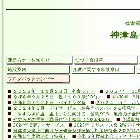
運営方針・お知らせ
つつじ会沿革
施設案内
介護に関する相談窓口
ブログバックナンバー
２０２３年 １１月２８日 外食ツアー
２０２４年 11
令和６年９月２５日 祝！１００歳(^O^)／
令和6年 9月
令和６年７月２６日 バイキング食
２０２４ ５月 ハ
２０２４年３月 デイサービス「お弁当バスハイク＆桜見学」
「やすらぎの里 里まつりに向けて 緊急SOS 亀池の水全
やすらぎの里第二職員住宅上棟式（2023/4/30）
介護事故
2024年 2階デイサービス
2023年 クリスマス会 2階デイ
身体拘束廃止に向けた研修会及び感染症対策研修会 2023/11/1
令和５年度敬老会（特養）
令和５年度敬老会（デイサー