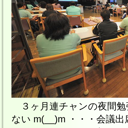
３ヶ月連チャンの夜間勉
ない m(__)m ・・・会