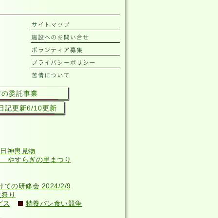
村の委託事業
記更新6/10更新
日神輿見物
回 やすらぎの里まつり
研修会 2024/2/9
祉祭り
ビス
特養パン食い競争