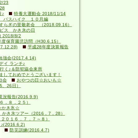
/23
28
♪
特養大運動会 2018/11/14
 バスハイク １０月編
らぎの里敬老会 （2018.09.16）
サービス かき氷の日
018/8/2
年度保育園児訪問（H30.6.15）
12.28)
平成28年度決算報告
(2017.4.14)
デイ ランチ♪
へ行く♪＆防犯協会来所
ましておめでとうございます！
動会
おやつの日☆おいも☆
5、26日）
況報告(2016.9.9)
６．８．２５）
☆かき氷☆
かき氷ツアー（2016，7，28）
（２０１６．７．７～８）
016.6.2)
防災訓練(2016.4.7)