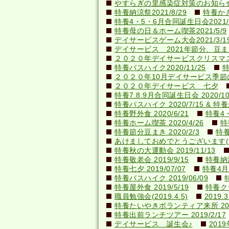
やすらぎの里感染症対策のお知らせ(20
特養納涼祭2021/8/29
特養かき氷
特養4・5・6月合同誕生日会2021/0
特養母の日＆ホーム喫茶2021/5/9
デイサービスゲーム大会2021/3/1
デイサービス 2021年節分、豆ま
２０２０年デイサービスクリスマ
特養バスハイク2020/11/25
特
２０２０年10月デイサービス季節
２０２０年デイサービス 七夕
特養7.8.9月合同誕生日会 2020/10
特養バスハイク 2020/7/15 & 特養か
特養野外食 2020/6/21
特養4・
特養ホーム喫茶 2020/4/26
特
特養節分豆まき 2020/2/3
特養
あけましておめでとうございます(202
特養秋の大運動会 2019/11/13
特養敬老会 2019/9/15
特養納涼
特養七夕 2019/07/07
特養4月
特養バスハイク 2019/06/09
特養屋外食 2019/5/19
特養ク
職員勉強会(2019.4.5)
201
特養たいやきボランティア来所 2019
特養出前ランチツアー 2019/2/17
デイサービス 誕生会♪
201