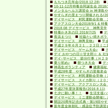
もちつき忘年会(2018.12.28)
10-11-12月特養合同誕生会 2018/1
メンタルヘルス講習会 in 神津島やすら
やすらぎの里まつり開催される(2018.
デイサービス 村民運動会見物 
アクアスロン大会2018/9/1 & 特養納
2018.08 デイサービス 神輿見学
特養かき氷の日 2018/7/25
デ
長浜まつり
社協たい焼きボランテ
デイサービス 神輿見物♪
平
平成２９年６月２１．２２日ミニ
デイサービス ゲーム大会♪
デイ おやつの日☆甘太郎☆ ＆ 社
デイ･サービス 節分行事（Ｈ２
乗り初め♪
餅つき大会
デ
神高生ボランティア
健康福祉
平成28年度 やすらぎの里敬老会
デイサービス 村民運動会見物（
デイサービス スイカ割り（２０
デイサービス アクアスロン大会 応
平成27年度決算報告(2016.8.11)
七夕に願い事！！
生活支援ハ
デイサービス ミニ運動会開催し
開設20周年記念式典・第19回やすら
新年度全体朝礼・感染症予防講習会(20