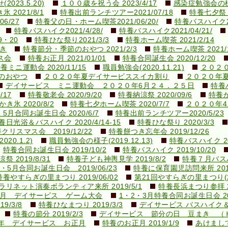
23.5.20)
１００歳を祝う会 2023/4/17
感染症勉強会の様子(
 2021/8/1
特養出前ランチツアー2021/07/18
特養七夕祭り2
6/27
特養父の日・ホーム喫茶2021/06/20/
特養バスハイク20
特養バスハイク2021/4/28/
特養バスハイク2021/04/21/
9・20
特養ひな祭り2021/3/3
特養ホーム喫茶 2021/2/14
き
特養節分・季節のおやつ 2021/2/3
特養ホーム喫茶 2021/1
ス会
特養お正月 2021/01/01
特養合同誕生会 2020/12/20
養ミニ運動会 2020/11/15
職員勉強会(2020.11.21)
２０２
のおやつ
２０２０年夏デイサービススイカ割り
２０２０年
デイサービス ミニ運動会 ２０２０年6月２４．２５日
特養バ
/17
特養敬老会 2020/9/20
特養納涼祭 2020/09/6
特養か
き氷 2020/8/2
特養七夕ホーム喫茶 2020/7/7
２０２０年
5月合同お誕生日会 2020/6/7
特養出前ランチツアー2020/5/23
養日光浴＆バスハイク 2020/4/14-15
特養ひな祭り 2020/3/3
クリスマス会 2019/12/22
特養餅つき忘年会 2019/12/26
0.1.2)
職員勉強会の様子(2019.12.13)
特養バスハイク 201
特養合同お誕生日会 2019/10/2
特養バスハイク 2019/10/20
祭 2019/8/31
特養子ども神輿見学 2019/8/2
特養７月バスハイ
・5月合同お誕生日会 2019/06/23
特養に保育園児訪問来所 2019
特養やすらぎの里まつり 2019/06/02
第21回やすらぎの里まつり(201
ラリネット演奏ボランティア来所 2019/5/1
特養長浜まつり参拝 20
9.3月 デイサービス ゲーム大会
1・2・3月特養合同お誕生日会 201
/3/8
特養ひなまつり 2019/3/3
デイサービス バスハイク
特養の節分 2019/2/3
デイサービス 節分の日 豆まき （
9年 デイサービス お正月
特養のお正月 2019/1/9
あけまして