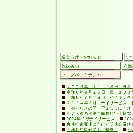
運営方針・お知らせ
つ
施設案内
介護
ブログバックナンバー
２０２３年 １１月２８日 外食
令和６年９月２５日 祝！１００歳(
令和６年７月２６日 バイキング
２０２４年３月 デイサービス「
「やすらぎの里 里まつりに向け
やすらぎの里第二職員住宅上棟式（20
2024年 2階デイサービス
20
身体拘束廃止に向けた研修会及び感染症
令和５年度敬老会（特養）
令