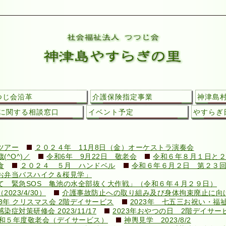
つじ会沿革
介護保険指定事業
神津島
に関する相談窓口
イベント予定
やすらぎ日
ツアー
２０２４年 11月8日（金）オーケストラ演奏会
^O^)／
令和6年 9月22日 敬老会
令和６年８月１日と２
食
２０２４ ５月 ハンドベル
令和６年６月２日 第２３
お弁当バスハイク＆桜見学」
て 緊急SOS 亀池の水全部抜く大作戦」（令和６年４月２９日）
23/4/30）
介護事故防止への取り組み及び身体拘束廃止に向けての
23年 クリスマス会 2階デイサービス
2023年 七五三お祝い・福
対策研修会 2023/11/17
2023年おやつの日 2階デイサー
和５年度敬老会（デイサービス）
神輿見学 2023/8/2