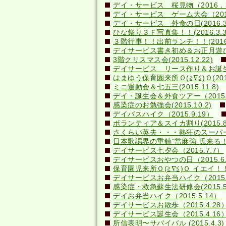
デイ・サービス 桜見物（2016．3
デイ・サービス ゲーム大会（2016.
デイ・サービス 外食の日(2016.3
ひな祭り３Ｆ写真集！！(2016.3.3
３階行事！！出前ランチ！！(2016.2
デイサービス書き初め＆お正月遊び(20
3階クリスマス会(2015.12.22)
デイサービス リース作り＆お誕生日会
はまゆう保育園来所Ｏ(≧∇≦)Ｏ(2015.
ミニ運動会＆七五三(2015.11.8)
デイ・誕生会＆外食ツアー（2015.1
感染症のお勉強会(2015.10.2)
デイバスハイク（2015.9.19）
ボランティア＆スイカ割り(2015.8.
さくらい英夫・・・熱狂のスーパーライ
日本歌謡界の重鎮”當麻強”氏来る！(20
デイサービス七夕会（2015.7.7）
デイサービスおやつの日（2015.6.
保育園児来所Ｏ(≧∇≦)Ｏ イエイ！！(2
デイサービスお弁当ハイク（2015.
感染症・救急蘇生法研修会(2015.5.
デイお弁当ハイク（2015.5.14）
デイサービスお散歩（2015.4.28
デイサービス誕生会（2015.4.16
所信表明〜サバイバル (2015.4.3)