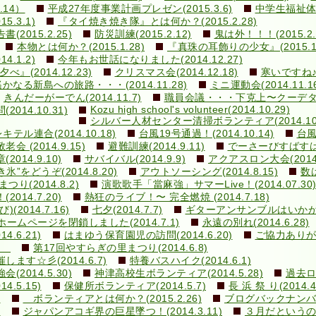
.14）
平成27年度事業計画プレゼン(2015.3.6)
中学生福祉体験
.3.1)
『タイ焼き焼き隊』とは何か？(2015.2.28)
015.2.25)
防災訓練(2015.2.12)
鬼は外！！！(2015.2.
本物とは何か？(2015.1.28)
『真珠の耳飾りの少女』(2015.1.
.1.2)
今年もお世話になりました(2014.12.27)
の夕べ』(2014.12.23)
クリスマス会(2014.12.18)
寒いですね♪(2
遙かなる新島への旅路・・・(2014.11.28)
ミニ運動会(2014.11.1
きんだーがーでん(2014.11.7)
職員会議・・・下克上〜クーデター！(
Kozu high school's volunteer(2014.10.29)
14.10.31)
シルバー人材センター清掃ボランティア(2014.10.
ル連合(2014.10.18)
台風19号通過！(2014.10.14)
台風
敬老会 (2014.9.15)
避難訓練(2014.9.11)
でーさーびすばすはいく
14.9.10)
サバイバル(2014.9.9)
アクアスロン大会(2014.
き氷”をどうぞ(2014.8.20)
アウトソーシング(2014.8.15)
数は
まつり(2014.8.2)
演歌歌手「當麻強」サマーLive！(2014.07.30
14.7.20)
熱狂のライブ！〜 完全燃焼 (2014.7.18)
014.7.16)
七夕(2014.7.7)
ギターアンサンブルはいかが？(2
ホームページを閉鎖しました(2014.7.1)
永遠の別れ(2014.6.28)
.6.21)
はまゆう保育園児の訪問(2014.6.20)
ご協力ありがと
1)
第17回やすらぎの里まつり(2014.6.8)
す☆彡(2014.6.7)
特養バスハイク(2014.6.1)
014.5.30)
神津高校生ボランティア(2014.5.28)
過去ログ
.5.15)
保健所ボランティア(2014.5.7)
長 浜 祭 り(2014.
)
ボランティアとは何か？(2015.2.26)
ブログバックナン
)
ジャパンアコギ界の巨星墜つ！(2014.3.11)
３月だというのに