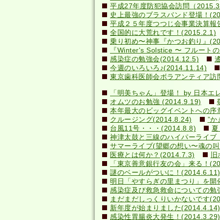
平成27年度防犯協会訪問（2015.3
史上最強のブラスバンド登場！(2015
平成２５年度つつじ会事業決算報告書(2
全国的に大荒れです！(2015.2.1)
乗り初め〜神事『かつお釣り』(2014
『Winter's Solstice 〜 フルート
感染症の勉強会(2014.12.5)
今週のいろいろ♪(2014.11.14)
東京歯科医師会ボラアンティア訪問(20
「明美ちゃん」登場！ by 日本エレキテ
オムツのお勉強 (2014.9.19)
本年最大のビッグイベントへの序章(20
クルージング(2014.8.24)
”か
台風11号・・・(2014.8.8)
夏
神津太鼓と三線のハイパーライブ！(20
サマーライブ(望郷の想い〜魂の叫び)(2
医療とは何か？(2014.7.3)
旧
「東京善意銀行友の会」来る！(2014
謎のベールがついに！(2014.6.1
明日「やすらぎの里まつり」を開催しま
感染症及び救急救命についての勉強会(2
まだまだしっくりいかないです(2014
新年度が始まりました(2014.4.14
感染性胃腸炎大発生！(2014.3.29