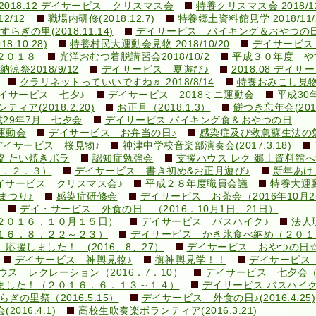
2018.12 デイサービス クリスマス会
特養クリスマス会 2018/12
2/12
職場内研修(2018.12.7)
特養郷土資料館見学 2018/11/
ぎの里(2018.11.14)
デイサービス バイキング＆おやつの日
10.28)
特養村民大運動会見物 2018/10/20
デイサービス
２０１８
光洋おむつ着脱講習会2018/10/2
平成３０年度 やす
涼祭2018/9/12
デイサービス 夏遊び♪
2018.08 デイ
クラリネットっていいですね♬ 2018/8/14
特養おみこし見物 2
イサービス 七夕♪
デイサービス 2018ミニ運動会
平成30
ィア(2018.2.20)
お正月（2018.1.3）
餅つき忘年会(2017.
成29年7月 七夕会
デイサービス バイキング食＆おやつの日
運動会
デイサービス お弁当の日♪
感染症及び救急蘇生法の勉強会
デイサービス 桜見物♪
神津中学校音楽部演奏会(2017.3.18)
協 たい焼きボラ
認知症勉強会
支援ハウス レク 郷土資料館
９．２．３）
デイサービス 書き初め&お正月遊び♪
新年あけ
イサービス クリスマス会♪
平成２８年度職員会議
特養大運
まつり♪
感染症研修会
デイサービス お茶会（2016年10月2
デイ・サービス 外食の日 （2016．10月1日、21日）
２０１６，１０月１５日）
デイサービス バスハイク♪
法人現
１６．８．２２～２３）
デイサービス かき氷食べ納め（２０１
援しました！ (2016、8、27）
デイサービス おやつの日
デイサービス 神輿見物♪
御神輿見学！！
デイサービス 
ウス レクレーション（2016．7．10）
デイサービス 七夕会
ました！（２０１６．６．１３～１４）
デイサービス バスハイク♪(2
ぎの里祭（2016.5.15）
デイサービス 外食の日♪(2016.4.25)
16.4.1)
高校生吹奏楽ボランティア(2016.3.21)