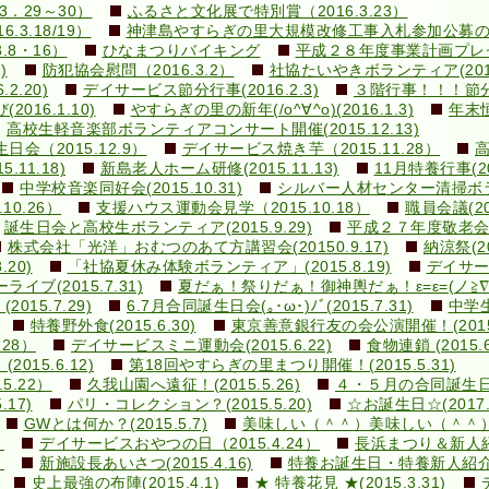
．29～30）
ふるさと文化展で特別賞（2016.3.23）
3.18/19）
神津島やすらぎの里大規模改修工事入札参加公募のお知ら
.8・16）
ひなまつりバイキング
平成２８年度事業計画プレゼン(
)
防犯協会慰問（2016.3.2）
社協たいやきボランティア(2016.
.20)
デイサービス節分行事(2016.2.3)
３階行事！！！節分豆ま
16.1.10)
やすらぎの里の新年(/o^∀^o)(2016.1.3)
年末恒
高校生軽音楽部ボランティアコンサート開催(2015.12.13)
（2015.12.9）
デイサービス焼き芋（2015.11.28）
高
11.18)
新島老人ホーム研修(2015.11.13)
11月特養行事(201
中学校音楽同好会(2015.10.31)
シルバー人材センター清掃ボランテ
0.26）
支援ハウス運動会見学（2015.10.18）
職員会議(201
誕生日会と高校生ボランティア(2015.9.29)
平成２７年度敬老会(20
株式会社「光洋」おむつのあて方講習会(20150.9.17)
納涼祭(20
20)
「社協夏休み体験ボランティア」(2015.8.19)
デイサービ
ブ(2015.7.31)
夏だぁ！祭りだぁ！御神輿だぁ！ε=ε=(ノ≧∇≦）ノ
15.7.29)
6.7月合同誕生日会(｡･ω･)ﾉﾞ(2015.7.31)
中学生
特養野外食(2015.6.30)
東京善意銀行友の会公演開催！(2015.
28）
デイサービスミニ運動会(2015.6.22)
食物連鎖 (2015.6
015.6.12)
第18回やすらぎの里まつり開催！(2015.5.31)
5.22）
久我山園へ遠征！(2015.5.26)
４・５月の合同誕生日会(v
17)
パリ・コレクション？(2015.5.20)
☆お誕生日☆(2017.5
GWとは何か？(2015.5.7)
美味しい（＾＾）美味しい（＾＾）(20
）
デイサービスおやつの日（2015.4.24）
長浜まつり＆新人紹介！
）
新施設長あいさつ(2015.4.16)
特養お誕生日・特養新人紹介！！
史上最強の布陣(2015.4.1)
★ 特養花見 ★(2015.3.31)