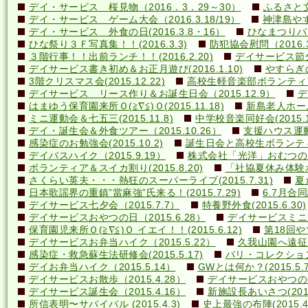
デイ・サービス 桜見物（2016．3．29～30）
ふるさと文
デイ・サービス ゲーム大会（2016.3.18/19）
神津島やす
デイ・サービス 外食の日(2016.3.8・16）
ひなまつりバ
ひな祭り３Ｆ写真集！！(2016.3.3)
防犯協会慰問（2016.3
３階行事！！出前ランチ！！(2016.2.20)
デイサービス節分行
デイサービス書き初め＆お正月遊び(2016.1.10)
やすらぎの里
3階クリスマス会(2015.12.22)
高校生軽音楽部ボランティアコ
デイサービス リース作り＆お誕生日会（2015.12.9）
デ
はまゆう保育園来所Ｏ(≧∇≦)Ｏ(2015.11.18)
新島老人ホーム研
ミニ運動会＆七五三(2015.11.8)
中学校音楽同好会(2015.10
デイ・誕生会＆外食ツアー（2015.10.26）
支援ハウス運動会
感染症のお勉強会(2015.10.2)
誕生日会と高校生ボランティア(
デイバスハイク（2015.9.19）
株式会社「光洋」おむつのあて方
ボランティア＆スイカ割り(2015.8.20)
「社協夏休み体験ボラ
さくらい英夫・・・熱狂のスーパーライブ(2015.7.31)
夏
日本歌謡界の重鎮”當麻強”氏来る！(2015.7.29)
6.7月合同誕
デイサービス七夕会（2015.7.7）
特養野外食(2015.6.30)
デイサービスおやつの日（2015.6.28）
デイサービスミニ運動
保育園児来所Ｏ(≧∇≦)Ｏ イエイ！！(2015.6.12)
第18回や
デイサービスお弁当ハイク（2015.5.22）
久我山園へ遠征！(
感染症・救急蘇生法研修会(2015.5.17)
パリ・コレクション？(
デイお弁当ハイク（2015.5.14）
GWとは何か？(2015.5.7
デイサービスお散歩（2015.4.28）
デイサービスおやつの日（
デイサービス誕生会（2015.4.16）
新施設長あいさつ(2015.
所信表明〜サバイバル (2015.4.3)
史上最強の布陣(2015.4.