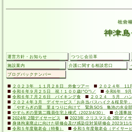
運営方針・お知らせ
つつじ会沿革
施設案内
介護に関する相談窓口
ブログバックナンバー
２０２３年 １１月２８日 外食ツアー
２０２４年 11
令和６年９月２５日 祝！１００歳(^O^)／
令和6年 9月
令和６年７月２６日 バイキング食
２０２４ ５月 ハ
２０２４年３月 デイサービス「お弁当バスハイク＆桜見学」
「やすらぎの里 里まつりに向けて 緊急SOS 亀池の水全
やすらぎの里第二職員住宅上棟式（2023/4/30）
介護事故
2024年 2階デイサービス
2023年 クリスマス会 2階デイ
身体拘束廃止に向けた研修会及び感染症対策研修会 2023/11/1
令和５年度敬老会（特養）
令和５年度敬老会（デイサー