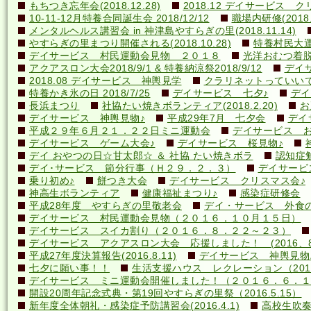
もちつき忘年会(2018.12.28)
2018.12 デイサービス 
10-11-12月特養合同誕生会 2018/12/12
職場内研修(2018.1
メンタルヘルス講習会 in 神津島やすらぎの里(2018.11.14)
やすらぎの里まつり開催される(2018.10.28)
特養村民大運動
デイサービス 村民運動会見物 ２０１８
光洋おむつ着脱講
アクアスロン大会2018/9/1 & 特養納涼祭2018/9/12
デイ
2018.08 デイサービス 神輿見学
クラリネットっていいですね
特養かき氷の日 2018/7/25
デイサービス 七夕♪
デイ
長浜まつり
社協たい焼きボランティア(2018.2.20)
お
デイサービス 神輿見物♪
平成29年7月 七夕会
デイ
平成２９年６月２１．２２日ミニ運動会
デイサービス お
デイサービス ゲーム大会♪
デイサービス 桜見物♪
デイ おやつの日☆甘太郎☆ ＆ 社協 たい焼きボラ
認知症
デイ･サービス 節分行事（Ｈ２９．２．３）
デイサービ
乗り初め♪
餅つき大会
デイサービス クリスマス会♪
神高生ボランティア
健康福祉まつり♪
感染症研修会
平成28年度 やすらぎの里敬老会
デイ・サービス 外食の日
デイサービス 村民運動会見物（２０１６，１０月１５日）
デイサービス スイカ割り（２０１６．８．２２～２３）
デイサービス アクアスロン大会 応援しました！ (2016、8
平成27年度決算報告(2016.8.11)
デイサービス 神輿見物
七夕に願い事！！
生活支援ハウス レクレーション（2016
デイサービス ミニ運動会開催しました！（２０１６．６．１
開設20周年記念式典・第19回やすらぎの里祭（2016.5.15）
新年度全体朝礼・感染症予防講習会(2016.4.1)
高校生吹奏楽