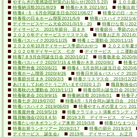
やすらぎの里感染症対策のお知らせ(2023.5.20)
１００歳を
特養納涼祭2021/8/29
特養かき氷 2021/8/1
特養出前ラ
特養4・5・6月合同誕生日会2021/06/27
特養父の日・ホーム喫
特養母の日＆ホーム喫茶2021/5/9
特養バスハイク2021/4/2
デイサービスゲーム大会2021/3/19・20
特養ひな祭り2021
デイサービス 2021年節分、豆まき
特養節分・季節のおやつ 
２０２０年デイサービスクリスマス会
特養お正月 2021/01
特養バスハイク2020/11/25
特養ミニ運動会 2020/11/15
２０２０年10月デイサービス季節のおやつ
２０２０年夏
２０２０年デイサービス 七夕
デイサービス ミニ運動
特養7.8.9月合同誕生日会 2020/10/17
特養敬老会 2020/9/
特養バスハイク 2020/7/15 & 特養かき氷 2020/8/2
特養七夕
特養野外食 2020/6/21
特養4・5月合同お誕生日会 2020/6
特養ホーム喫茶 2020/4/26
特養日光浴＆バスハイク 2020/4
特養節分豆まき 2020/2/3
特養クリスマス会 2019/12/22
あけましておめでとうございます(2020.1.2)
職員勉強会の様子
特養秋の大運動会 2019/11/13
特養合同お誕生日会 2019/1
特養敬老会 2019/9/15
特養納涼祭 2019/8/31
特養子ど
特養七夕 2019/07/07
特養4月・5月合同お誕生日会 2019/
特養バスハイク 2019/06/09
特養やすらぎの里まつり 2019/
特養屋外食 2019/5/19
特養クラリネット演奏ボランティア来所
職員勉強会(2019.4.5)
2019.3月 デイサービス ゲーム
特養たいやきボランティア来所 2019/3/8
特養ひなまつり 20
特養出前ランチツアー 2019/2/17
特養の節分 2019/2/3
デイサービス 誕生会♪
2019年 デイサービス お正月