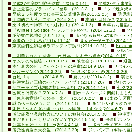
平成27年度防犯協会訪問（2015.3.14）
平成27年度事業計画
史上最強のブラスバンド登場！(2015.3.1)
『タイ焼き焼き隊
平成２５年度つつじ会事業決算報告書(2015.2.25)
防災訓練(
全国的に大荒れです！(2015.2.1)
本物とは何か？(2015.1.
乗り初め〜神事『かつお釣り』(2014.1.2)
今年もお世話になり
『Winter's Solstice 〜 フルートの夕べ』(2014.12.23)
クリ
感染症の勉強会(2014.12.5)
遙かなる新島への旅路・・・(201
今週のいろいろ♪(2014.11.14)
きんだーがーでん(2014.11.
Kozu hi
東京歯科医師会ボラアンティア訪問(2014.10.31)
シルバー
「明美ちゃん」登場！ by 日本エレキテル連合(2014.10.18)
オムツのお勉強 (2014.9.19)
敬老会 (2014.9.15)
避難訓
本年最大のビッグイベントへの序章(2014.9.10)
サバイバル(
クルージング(2014.8.24)
”かき氷”をどうぞ(2014.8.20)
台風11号・・・(2014.8.8)
夏まつり(2014.8.2)
演歌歌
神津太鼓と三線のハイパーライブ！(2014.7.20)
熱狂のライ
サマーライブ(望郷の想い〜魂の叫び)(2014.7.16)
七夕(201
医療とは何か？(2014.7.3)
旧ホームページを閉鎖しました(20
「東京善意銀行友の会」来る！(2014.6.21)
はまゆう保育園児
謎のベールがついに！(2014.6.11)
第17回やすらぎの里まつ
明日「やすらぎの里まつり」を開催します☆彡(2014.6.7)
感染症及び救急救命についての勉強会(2014.5.30)
神津高校
まだまだしっくりいかないです(2014.5.15)
保健所ボランティ
新年度が始まりました(2014.4.14)
ボランティアとは何か？(
感染性胃腸炎大発生！(2014.3.29)
ジャパンアコギ界の巨星墜つ