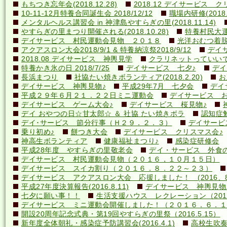
もちつき忘年会(2018.12.28)
2018.12 デイサービス 
10-11-12月特養合同誕生会 2018/12/12
職場内研修(2018.1
メンタルヘルス講習会 in 神津島やすらぎの里(2018.11.14)
やすらぎの里まつり開催される(2018.10.28)
特養村民大運動
デイサービス 村民運動会見物 ２０１８
光洋おむつ着脱講
アクアスロン大会2018/9/1 & 特養納涼祭2018/9/12
デイ
2018.08 デイサービス 神輿見学
クラリネットっていいですね
特養かき氷の日 2018/7/25
デイサービス 七夕♪
デイ
長浜まつり
社協たい焼きボランティア(2018.2.20)
お
デイサービス 神輿見物♪
平成29年7月 七夕会
デイ
平成２９年６月２１．２２日ミニ運動会
デイサービス お
デイサービス ゲーム大会♪
デイサービス 桜見物♪
デイ おやつの日☆甘太郎☆ ＆ 社協 たい焼きボラ
認知症
デイ･サービス 節分行事（Ｈ２９．２．３）
デイサービ
乗り初め♪
餅つき大会
デイサービス クリスマス会♪
神高生ボランティア
健康福祉まつり♪
感染症研修会
平成28年度 やすらぎの里敬老会
デイ・サービス 外食の日
デイサービス 村民運動会見物（２０１６，１０月１５日）
デイサービス スイカ割り（２０１６．８．２２～２３）
デイサービス アクアスロン大会 応援しました！ (2016、8
平成27年度決算報告(2016.8.11)
デイサービス 神輿見物
七夕に願い事！！
生活支援ハウス レクレーション（2016
デイサービス ミニ運動会開催しました！（２０１６．６．１
開設20周年記念式典・第19回やすらぎの里祭（2016.5.15）
新年度全体朝礼・感染症予防講習会(2016.4.1)
高校生吹奏楽