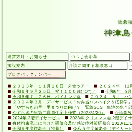
運営方針・お知らせ
つつじ会沿革
施設案内
介護に関する相談窓口
ブログバックナンバー
２０２３年 １１月２８日 外食ツアー
２０２４年 11
令和６年９月２５日 祝！１００歳(^O^)／
令和6年 9月
令和６年７月２６日 バイキング食
２０２４ ５月 ハ
２０２４年３月 デイサービス「お弁当バスハイク＆桜見学」
「やすらぎの里 里まつりに向けて 緊急SOS 亀池の水全
やすらぎの里第二職員住宅上棟式（2023/4/30）
介護事故
2024年 2階デイサービス
2023年 クリスマス会 2階デイ
身体拘束廃止に向けた研修会及び感染症対策研修会 2023/11/1
令和５年度敬老会（特養）
令和５年度敬老会（デイサー