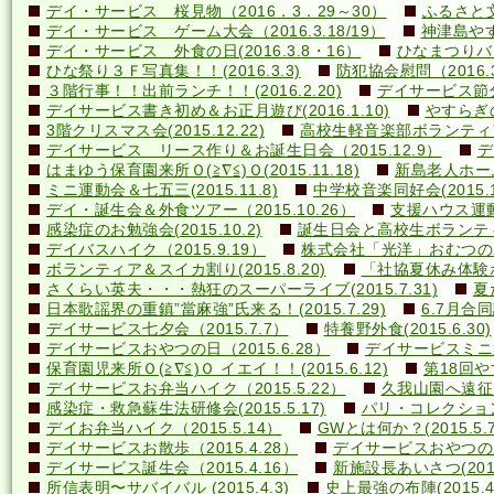
デイ・サービス 桜見物（2016．3．29～30）
ふるさと文
デイ・サービス ゲーム大会（2016.3.18/19）
神津島やす
デイ・サービス 外食の日(2016.3.8・16）
ひなまつりバ
ひな祭り３Ｆ写真集！！(2016.3.3)
防犯協会慰問（2016.3
３階行事！！出前ランチ！！(2016.2.20)
デイサービス節分行
デイサービス書き初め＆お正月遊び(2016.1.10)
やすらぎの里
3階クリスマス会(2015.12.22)
高校生軽音楽部ボランティアコ
デイサービス リース作り＆お誕生日会（2015.12.9）
デ
はまゆう保育園来所Ｏ(≧∇≦)Ｏ(2015.11.18)
新島老人ホーム研
ミニ運動会＆七五三(2015.11.8)
中学校音楽同好会(2015.10
デイ・誕生会＆外食ツアー（2015.10.26）
支援ハウス運動会
感染症のお勉強会(2015.10.2)
誕生日会と高校生ボランティア(
デイバスハイク（2015.9.19）
株式会社「光洋」おむつのあて方
ボランティア＆スイカ割り(2015.8.20)
「社協夏休み体験ボラ
さくらい英夫・・・熱狂のスーパーライブ(2015.7.31)
夏
日本歌謡界の重鎮”當麻強”氏来る！(2015.7.29)
6.7月合同誕
デイサービス七夕会（2015.7.7）
特養野外食(2015.6.30)
デイサービスおやつの日（2015.6.28）
デイサービスミニ運動
保育園児来所Ｏ(≧∇≦)Ｏ イエイ！！(2015.6.12)
第18回や
デイサービスお弁当ハイク（2015.5.22）
久我山園へ遠征！(
感染症・救急蘇生法研修会(2015.5.17)
パリ・コレクション？(
デイお弁当ハイク（2015.5.14）
GWとは何か？(2015.5.7
デイサービスお散歩（2015.4.28）
デイサービスおやつの日（
デイサービス誕生会（2015.4.16）
新施設長あいさつ(2015.
所信表明〜サバイバル (2015.4.3)
史上最強の布陣(2015.4.