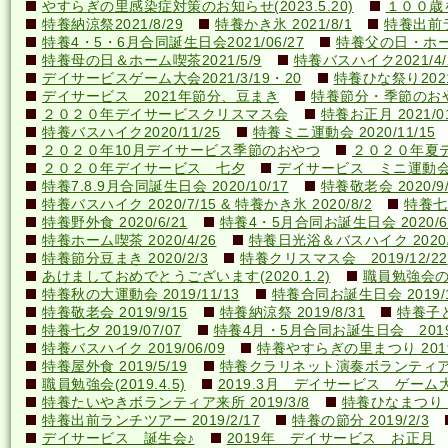
やすらぎの里感染症対策のお知らせ(2023.5.20)
１００歳を
特養納涼祭2021/8/29
特養かき氷 2021/8/1
特養出前ラ
特養4・5・6月合同誕生日会2021/06/27
特養父の日・ホーム喫
特養母の日＆ホーム喫茶2021/5/9
特養バスハイク2021/4/2
デイサービスゲーム大会2021/3/19・20
特養ひな祭り2021
デイサービス 2021年節分、豆まき
特養節分・季節のおやつ 
２０２０年デイサービスクリスマス会
特養お正月 2021/01
特養バスハイク2020/11/25
特養ミニ運動会 2020/11/15
２０２０年10月デイサービス季節のおやつ
２０２０年夏
２０２０年デイサービス 七夕
デイサービス ミニ運動
特養7.8.9月合同誕生日会 2020/10/17
特養敬老会 2020/9/
特養バスハイク 2020/7/15 & 特養かき氷 2020/8/2
特養七夕
特養野外食 2020/6/21
特養4・5月合同お誕生日会 2020/6
特養ホーム喫茶 2020/4/26
特養日光浴＆バスハイク 2020/4
特養節分豆まき 2020/2/3
特養クリスマス会 2019/12/22
あけましておめでとうございます(2020.1.2)
職員勉強会の様子
特養秋の大運動会 2019/11/13
特養合同お誕生日会 2019/1
特養敬老会 2019/9/15
特養納涼祭 2019/8/31
特養子ど
特養七夕 2019/07/07
特養4月・5月合同お誕生日会 2019/
特養バスハイク 2019/06/09
特養やすらぎの里まつり 2019/
特養屋外食 2019/5/19
特養クラリネット演奏ボランティア来所
職員勉強会(2019.4.5)
2019.3月 デイサービス ゲーム
特養たいやきボランティア来所 2019/3/8
特養ひなまつり 20
特養出前ランチツアー 2019/2/17
特養の節分 2019/2/3
デイサービス 誕生会♪
2019年 デイサービス お正月