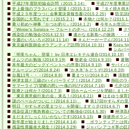
平成27年度防犯協会訪問（2015.3.14）
平成27年度事業計画
史上最強のブラスバンド登場！(2015.3.1)
『タイ焼き焼き隊
平成２５年度つつじ会事業決算報告書(2015.2.25)
防災訓練(
全国的に大荒れです！(2015.2.1)
本物とは何か？(2015.1.
乗り初め〜神事『かつお釣り』(2014.1.2)
今年もお世話になり
『Winter's Solstice 〜 フルートの夕べ』(2014.12.23)
クリ
感染症の勉強会(2014.12.5)
遙かなる新島への旅路・・・(201
今週のいろいろ♪(2014.11.14)
きんだーがーでん(2014.11.
Kozu hi
東京歯科医師会ボラアンティア訪問(2014.10.31)
シルバー
「明美ちゃん」登場！ by 日本エレキテル連合(2014.10.18)
オムツのお勉強 (2014.9.19)
敬老会 (2014.9.15)
避難訓
本年最大のビッグイベントへの序章(2014.9.10)
サバイバル(
クルージング(2014.8.24)
”かき氷”をどうぞ(2014.8.20)
台風11号・・・(2014.8.8)
夏まつり(2014.8.2)
演歌歌
神津太鼓と三線のハイパーライブ！(2014.7.20)
熱狂のライ
サマーライブ(望郷の想い〜魂の叫び)(2014.7.16)
七夕(201
医療とは何か？(2014.7.3)
旧ホームページを閉鎖しました(20
「東京善意銀行友の会」来る！(2014.6.21)
はまゆう保育園児
謎のベールがついに！(2014.6.11)
第17回やすらぎの里まつ
明日「やすらぎの里まつり」を開催します☆彡(2014.6.7)
感染症及び救急救命についての勉強会(2014.5.30)
神津高校
まだまだしっくりいかないです(2014.5.15)
保健所ボランティ
新年度が始まりました(2014.4.14)
ボランティアとは何か？(
感染性胃腸炎大発生！(2014.3.29)
ジャパンアコギ界の巨星墜つ