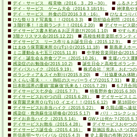
デイ・サービス 桜見物（2016．3．29～30）
ふるさと文
デイ・サービス ゲーム大会（2016.3.18/19）
神津島やす
デイ・サービス 外食の日(2016.3.8・16）
ひなまつりバ
ひな祭り３Ｆ写真集！！(2016.3.3)
防犯協会慰問（2016.3
３階行事！！出前ランチ！！(2016.2.20)
デイサービス節分行
デイサービス書き初め＆お正月遊び(2016.1.10)
やすらぎの里
3階クリスマス会(2015.12.22)
高校生軽音楽部ボランティアコ
デイサービス リース作り＆お誕生日会（2015.12.9）
デ
はまゆう保育園来所Ｏ(≧∇≦)Ｏ(2015.11.18)
新島老人ホーム研
ミニ運動会＆七五三(2015.11.8)
中学校音楽同好会(2015.10
デイ・誕生会＆外食ツアー（2015.10.26）
支援ハウス運動会
感染症のお勉強会(2015.10.2)
誕生日会と高校生ボランティア(
デイバスハイク（2015.9.19）
株式会社「光洋」おむつのあて方
ボランティア＆スイカ割り(2015.8.20)
「社協夏休み体験ボラ
さくらい英夫・・・熱狂のスーパーライブ(2015.7.31)
夏
日本歌謡界の重鎮”當麻強”氏来る！(2015.7.29)
6.7月合同誕
デイサービス七夕会（2015.7.7）
特養野外食(2015.6.30)
デイサービスおやつの日（2015.6.28）
デイサービスミニ運動
保育園児来所Ｏ(≧∇≦)Ｏ イエイ！！(2015.6.12)
第18回や
デイサービスお弁当ハイク（2015.5.22）
久我山園へ遠征！(
感染症・救急蘇生法研修会(2015.5.17)
パリ・コレクション？(
デイお弁当ハイク（2015.5.14）
GWとは何か？(2015.5.7
デイサービスお散歩（2015.4.28）
デイサービスおやつの日（
デイサービス誕生会（2015.4.16）
新施設長あいさつ(2015.
所信表明〜サバイバル (2015.4.3)
史上最強の布陣(2015.4.