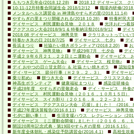
もちつき忘年会(2018.12.28)
2018.12 デイサービス 
10-11-12月特養合同誕生会 2018/12/12
職場内研修(2018.1
メンタルヘルス講習会 in 神津島やすらぎの里(2018.11.14)
やすらぎの里まつり開催される(2018.10.28)
特養村民大運動
デイサービス 村民運動会見物 ２０１８
光洋おむつ着脱講
アクアスロン大会2018/9/1 & 特養納涼祭2018/9/12
デイ
2018.08 デイサービス 神輿見学
クラリネットっていいですね
特養かき氷の日 2018/7/25
デイサービス 七夕♪
デイ
長浜まつり
社協たい焼きボランティア(2018.2.20)
お
デイサービス 神輿見物♪
平成29年7月 七夕会
デイ
平成２９年６月２１．２２日ミニ運動会
デイサービス お
デイサービス ゲーム大会♪
デイサービス 桜見物♪
デイ おやつの日☆甘太郎☆ ＆ 社協 たい焼きボラ
認知症
デイ･サービス 節分行事（Ｈ２９．２．３）
デイサービ
乗り初め♪
餅つき大会
デイサービス クリスマス会♪
神高生ボランティア
健康福祉まつり♪
感染症研修会
平成28年度 やすらぎの里敬老会
デイ・サービス 外食の日
デイサービス 村民運動会見物（２０１６，１０月１５日）
デイサービス スイカ割り（２０１６．８．２２～２３）
デイサービス アクアスロン大会 応援しました！ (2016、8
平成27年度決算報告(2016.8.11)
デイサービス 神輿見物
七夕に願い事！！
生活支援ハウス レクレーション（2016
デイサービス ミニ運動会開催しました！（２０１６．６．１
開設20周年記念式典・第19回やすらぎの里祭（2016.5.15）
新年度全体朝礼・感染症予防講習会(2016.4.1)
高校生吹奏楽