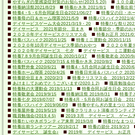
やすらぎの里感染症対策のお知らせ(2023.5.20)
１００歳を
特養納涼祭2021/8/29
特養かき氷 2021/8/1
特養出前ラ
特養4・5・6月合同誕生日会2021/06/27
特養父の日・ホーム喫
特養母の日＆ホーム喫茶2021/5/9
特養バスハイク2021/4/2
デイサービスゲーム大会2021/3/19・20
特養ひな祭り2021
デイサービス 2021年節分、豆まき
特養節分・季節のおやつ 
２０２０年デイサービスクリスマス会
特養お正月 2021/01
特養バスハイク2020/11/25
特養ミニ運動会 2020/11/15
２０２０年10月デイサービス季節のおやつ
２０２０年夏
２０２０年デイサービス 七夕
デイサービス ミニ運動
特養7.8.9月合同誕生日会 2020/10/17
特養敬老会 2020/9/
特養バスハイク 2020/7/15 & 特養かき氷 2020/8/2
特養七夕
特養野外食 2020/6/21
特養4・5月合同お誕生日会 2020/6
特養ホーム喫茶 2020/4/26
特養日光浴＆バスハイク 2020/4
特養節分豆まき 2020/2/3
特養クリスマス会 2019/12/22
あけましておめでとうございます(2020.1.2)
職員勉強会の様子
特養秋の大運動会 2019/11/13
特養合同お誕生日会 2019/1
特養敬老会 2019/9/15
特養納涼祭 2019/8/31
特養子ど
特養七夕 2019/07/07
特養4月・5月合同お誕生日会 2019/
特養バスハイク 2019/06/09
特養やすらぎの里まつり 2019/
特養屋外食 2019/5/19
特養クラリネット演奏ボランティア来所
職員勉強会(2019.4.5)
2019.3月 デイサービス ゲーム
特養たいやきボランティア来所 2019/3/8
特養ひなまつり 20
特養出前ランチツアー 2019/2/17
特養の節分 2019/2/3
デイサービス 誕生会♪
2019年 デイサービス お正月