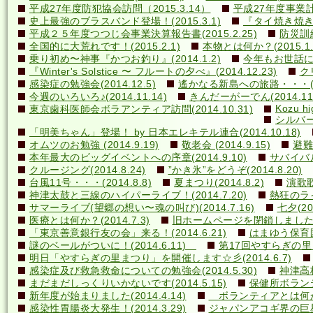
平成27年度防犯協会訪問（2015.3.14）
平成27年度事業計画
史上最強のブラスバンド登場！(2015.3.1)
『タイ焼き焼き隊
平成２５年度つつじ会事業決算報告書(2015.2.25)
防災訓練(
全国的に大荒れです！(2015.2.1)
本物とは何か？(2015.1.
乗り初め〜神事『かつお釣り』(2014.1.2)
今年もお世話になり
『Winter's Solstice 〜 フルートの夕べ』(2014.12.23)
クリ
感染症の勉強会(2014.12.5)
遙かなる新島への旅路・・・(201
今週のいろいろ♪(2014.11.14)
きんだーがーでん(2014.11.
Kozu hi
東京歯科医師会ボラアンティア訪問(2014.10.31)
シルバー
「明美ちゃん」登場！ by 日本エレキテル連合(2014.10.18)
オムツのお勉強 (2014.9.19)
敬老会 (2014.9.15)
避難訓
本年最大のビッグイベントへの序章(2014.9.10)
サバイバル(
クルージング(2014.8.24)
”かき氷”をどうぞ(2014.8.20)
台風11号・・・(2014.8.8)
夏まつり(2014.8.2)
演歌歌
神津太鼓と三線のハイパーライブ！(2014.7.20)
熱狂のライ
サマーライブ(望郷の想い〜魂の叫び)(2014.7.16)
七夕(201
医療とは何か？(2014.7.3)
旧ホームページを閉鎖しました(20
「東京善意銀行友の会」来る！(2014.6.21)
はまゆう保育園児
謎のベールがついに！(2014.6.11)
第17回やすらぎの里まつ
明日「やすらぎの里まつり」を開催します☆彡(2014.6.7)
感染症及び救急救命についての勉強会(2014.5.30)
神津高校
まだまだしっくりいかないです(2014.5.15)
保健所ボランティ
新年度が始まりました(2014.4.14)
ボランティアとは何か？(
感染性胃腸炎大発生！(2014.3.29)
ジャパンアコギ界の巨星墜つ