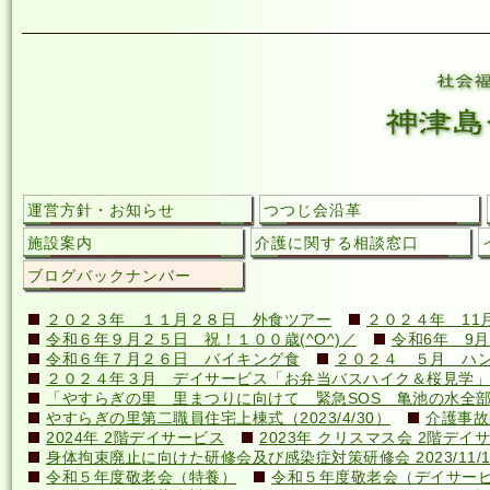
運営方針・お知らせ
つつじ会沿革
施設案内
介護に関する相談窓口
ブログバックナンバー
２０２３年 １１月２８日 外食ツアー
２０２４年 11
令和６年９月２５日 祝！１００歳(^O^)／
令和6年 9月
令和６年７月２６日 バイキング食
２０２４ ５月 ハ
２０２４年３月 デイサービス「お弁当バスハイク＆桜見学」
「やすらぎの里 里まつりに向けて 緊急SOS 亀池の水全
やすらぎの里第二職員住宅上棟式（2023/4/30）
介護事故
2024年 2階デイサービス
2023年 クリスマス会 2階デイ
身体拘束廃止に向けた研修会及び感染症対策研修会 2023/11/1
令和５年度敬老会（特養）
令和５年度敬老会（デイサー