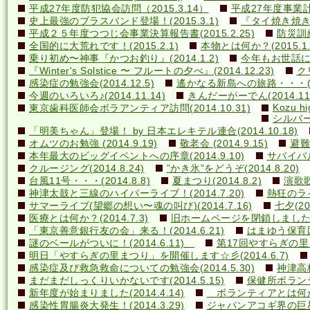
平成27年度防犯協会訪問（2015.3.14）
平成27年度事業計画
史上最強のブラスバンド登場！(2015.3.1)
『タイ焼き焼き隊
平成２５年度つつじ会事業決算報告書(2015.2.25)
防災訓練(
全国的に大荒れです！(2015.2.1)
本物とは何か？(2015.1.
乗り初め〜神事『かつお釣り』(2014.1.2)
今年もお世話になり
『Winter's Solstice 〜 フルートの夕べ』(2014.12.23)
クリ
感染症の勉強会(2014.12.5)
遙かなる新島への旅路・・・(201
今週のいろいろ♪(2014.11.14)
きんだーがーでん(2014.11.
Kozu hi
東京歯科医師会ボラアンティア訪問(2014.10.31)
シルバー
「明美ちゃん」登場！ by 日本エレキテル連合(2014.10.18)
オムツのお勉強 (2014.9.19)
敬老会 (2014.9.15)
避難訓
本年最大のビッグイベントへの序章(2014.9.10)
サバイバル(
クルージング(2014.8.24)
”かき氷”をどうぞ(2014.8.20)
台風11号・・・(2014.8.8)
夏まつり(2014.8.2)
演歌歌
神津太鼓と三線のハイパーライブ！(2014.7.20)
熱狂のライ
サマーライブ(望郷の想い〜魂の叫び)(2014.7.16)
七夕(201
医療とは何か？(2014.7.3)
旧ホームページを閉鎖しました(20
「東京善意銀行友の会」来る！(2014.6.21)
はまゆう保育園児
謎のベールがついに！(2014.6.11)
第17回やすらぎの里まつ
明日「やすらぎの里まつり」を開催します☆彡(2014.6.7)
感染症及び救急救命についての勉強会(2014.5.30)
神津高校
まだまだしっくりいかないです(2014.5.15)
保健所ボランティ
新年度が始まりました(2014.4.14)
ボランティアとは何か？(
感染性胃腸炎大発生！(2014.3.29)
ジャパンアコギ界の巨星墜つ