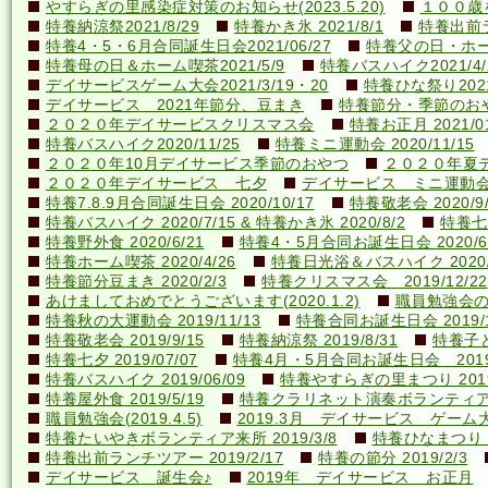
やすらぎの里感染症対策のお知らせ(2023.5.20)
１００歳を
特養納涼祭2021/8/29
特養かき氷 2021/8/1
特養出前ラ
特養4・5・6月合同誕生日会2021/06/27
特養父の日・ホーム喫
特養母の日＆ホーム喫茶2021/5/9
特養バスハイク2021/4/2
デイサービスゲーム大会2021/3/19・20
特養ひな祭り2021
デイサービス 2021年節分、豆まき
特養節分・季節のおやつ 
２０２０年デイサービスクリスマス会
特養お正月 2021/01
特養バスハイク2020/11/25
特養ミニ運動会 2020/11/15
２０２０年10月デイサービス季節のおやつ
２０２０年夏
２０２０年デイサービス 七夕
デイサービス ミニ運動
特養7.8.9月合同誕生日会 2020/10/17
特養敬老会 2020/9/
特養バスハイク 2020/7/15 & 特養かき氷 2020/8/2
特養七夕
特養野外食 2020/6/21
特養4・5月合同お誕生日会 2020/6
特養ホーム喫茶 2020/4/26
特養日光浴＆バスハイク 2020/4
特養節分豆まき 2020/2/3
特養クリスマス会 2019/12/22
あけましておめでとうございます(2020.1.2)
職員勉強会の様子
特養秋の大運動会 2019/11/13
特養合同お誕生日会 2019/1
特養敬老会 2019/9/15
特養納涼祭 2019/8/31
特養子ど
特養七夕 2019/07/07
特養4月・5月合同お誕生日会 2019/
特養バスハイク 2019/06/09
特養やすらぎの里まつり 2019/
特養屋外食 2019/5/19
特養クラリネット演奏ボランティア来所
職員勉強会(2019.4.5)
2019.3月 デイサービス ゲーム
特養たいやきボランティア来所 2019/3/8
特養ひなまつり 20
特養出前ランチツアー 2019/2/17
特養の節分 2019/2/3
デイサービス 誕生会♪
2019年 デイサービス お正月