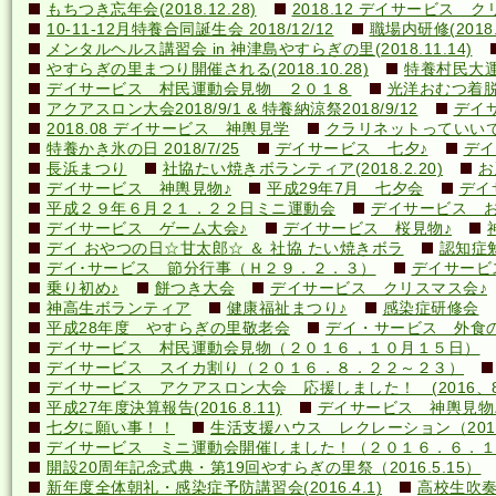
もちつき忘年会(2018.12.28)
2018.12 デイサービス 
10-11-12月特養合同誕生会 2018/12/12
職場内研修(2018.1
メンタルヘルス講習会 in 神津島やすらぎの里(2018.11.14)
やすらぎの里まつり開催される(2018.10.28)
特養村民大運動
デイサービス 村民運動会見物 ２０１８
光洋おむつ着脱講
アクアスロン大会2018/9/1 & 特養納涼祭2018/9/12
デイ
2018.08 デイサービス 神輿見学
クラリネットっていいですね
特養かき氷の日 2018/7/25
デイサービス 七夕♪
デイ
長浜まつり
社協たい焼きボランティア(2018.2.20)
お
デイサービス 神輿見物♪
平成29年7月 七夕会
デイ
平成２９年６月２１．２２日ミニ運動会
デイサービス お
デイサービス ゲーム大会♪
デイサービス 桜見物♪
デイ おやつの日☆甘太郎☆ ＆ 社協 たい焼きボラ
認知症
デイ･サービス 節分行事（Ｈ２９．２．３）
デイサービ
乗り初め♪
餅つき大会
デイサービス クリスマス会♪
神高生ボランティア
健康福祉まつり♪
感染症研修会
平成28年度 やすらぎの里敬老会
デイ・サービス 外食の日
デイサービス 村民運動会見物（２０１６，１０月１５日）
デイサービス スイカ割り（２０１６．８．２２～２３）
デイサービス アクアスロン大会 応援しました！ (2016、8
平成27年度決算報告(2016.8.11)
デイサービス 神輿見物
七夕に願い事！！
生活支援ハウス レクレーション（2016
デイサービス ミニ運動会開催しました！（２０１６．６．１
開設20周年記念式典・第19回やすらぎの里祭（2016.5.15）
新年度全体朝礼・感染症予防講習会(2016.4.1)
高校生吹奏楽