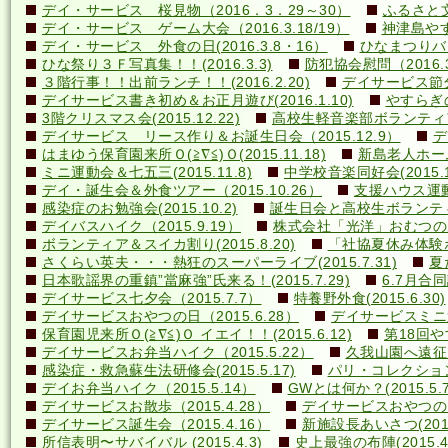
デイ・サービス 桜見物（2016．3．29～30）
ふるさと文
デイ・サービス ゲーム大会（2016.3.18/19）
神津島やす
デイ・サービス 外食の日(2016.3.8・16）
ひなまつりバ
ひな祭り３Ｆ写真集！！(2016.3.3)
防犯協会慰問（2016.3
３階行事！！出前ランチ！！(2016.2.20)
デイサービス節分行
デイサービス書き初め＆お正月遊び(2016.1.10)
やすらぎの里
3階クリスマス会(2015.12.22)
高校生軽音楽部ボランティアコ
デイサービス リース作り＆お誕生日会（2015.12.9）
デ
はまゆう保育園来所Ｏ(≧∇≦)Ｏ(2015.11.18)
新島老人ホーム研
ミニ運動会＆七五三(2015.11.8)
中学校音楽同好会(2015.10
デイ・誕生会＆外食ツアー（2015.10.26）
支援ハウス運動会
感染症のお勉強会(2015.10.2)
誕生日会と高校生ボランティア(
デイバスハイク（2015.9.19）
株式会社「光洋」おむつのあて方
ボランティア＆スイカ割り(2015.8.20)
「社協夏休み体験ボラ
さくらい英夫・・・熱狂のスーパーライブ(2015.7.31)
夏
日本歌謡界の重鎮”當麻強”氏来る！(2015.7.29)
6.7月合同誕
デイサービス七夕会（2015.7.7）
特養野外食(2015.6.30)
デイサービスおやつの日（2015.6.28）
デイサービスミニ運動
保育園児来所Ｏ(≧∇≦)Ｏ イエイ！！(2015.6.12)
第18回や
デイサービスお弁当ハイク（2015.5.22）
久我山園へ遠征！(
感染症・救急蘇生法研修会(2015.5.17)
パリ・コレクション？(
デイお弁当ハイク（2015.5.14）
GWとは何か？(2015.5.7
デイサービスお散歩（2015.4.28）
デイサービスおやつの日（
デイサービス誕生会（2015.4.16）
新施設長あいさつ(2015.
所信表明〜サバイバル (2015.4.3)
史上最強の布陣(2015.4.