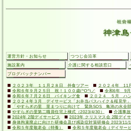
運営方針・お知らせ
つつじ会沿革
施設案内
介護に関する相談窓口
ブログバックナンバー
２０２３年 １１月２８日 外食ツアー
２０２４年 11
令和６年９月２５日 祝！１００歳(^O^)／
令和6年 9月
令和６年７月２６日 バイキング食
２０２４ ５月 ハ
２０２４年３月 デイサービス「お弁当バスハイク＆桜見学」
「やすらぎの里 里まつりに向けて 緊急SOS 亀池の水全
やすらぎの里第二職員住宅上棟式（2023/4/30）
介護事故
2024年 2階デイサービス
2023年 クリスマス会 2階デイ
身体拘束廃止に向けた研修会及び感染症対策研修会 2023/11/1
令和５年度敬老会（特養）
令和５年度敬老会（デイサー