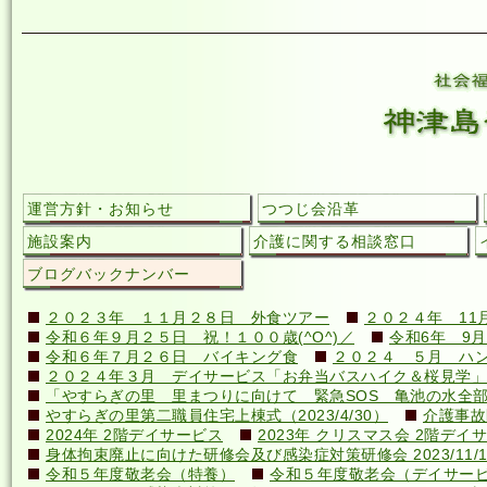
運営方針・お知らせ
つつじ会沿革
施設案内
介護に関する相談窓口
ブログバックナンバー
２０２３年 １１月２８日 外食ツアー
２０２４年 11
令和６年９月２５日 祝！１００歳(^O^)／
令和6年 9月
令和６年７月２６日 バイキング食
２０２４ ５月 ハ
２０２４年３月 デイサービス「お弁当バスハイク＆桜見学」
「やすらぎの里 里まつりに向けて 緊急SOS 亀池の水全
やすらぎの里第二職員住宅上棟式（2023/4/30）
介護事故
2024年 2階デイサービス
2023年 クリスマス会 2階デイ
身体拘束廃止に向けた研修会及び感染症対策研修会 2023/11/1
令和５年度敬老会（特養）
令和５年度敬老会（デイサー