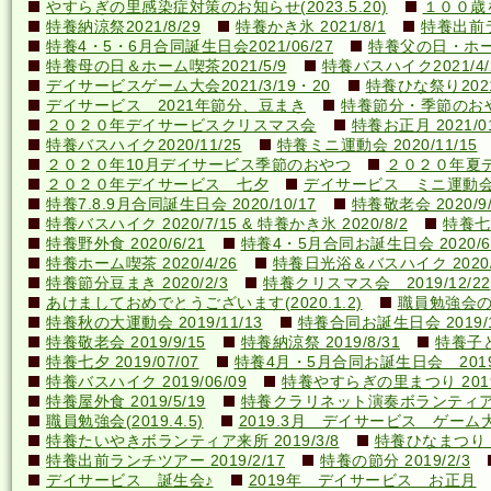
やすらぎの里感染症対策のお知らせ(2023.5.20)
１００歳を
特養納涼祭2021/8/29
特養かき氷 2021/8/1
特養出前ラ
特養4・5・6月合同誕生日会2021/06/27
特養父の日・ホーム喫
特養母の日＆ホーム喫茶2021/5/9
特養バスハイク2021/4/2
デイサービスゲーム大会2021/3/19・20
特養ひな祭り2021
デイサービス 2021年節分、豆まき
特養節分・季節のおやつ 
２０２０年デイサービスクリスマス会
特養お正月 2021/01
特養バスハイク2020/11/25
特養ミニ運動会 2020/11/15
２０２０年10月デイサービス季節のおやつ
２０２０年夏
２０２０年デイサービス 七夕
デイサービス ミニ運動
特養7.8.9月合同誕生日会 2020/10/17
特養敬老会 2020/9/
特養バスハイク 2020/7/15 & 特養かき氷 2020/8/2
特養七夕
特養野外食 2020/6/21
特養4・5月合同お誕生日会 2020/6
特養ホーム喫茶 2020/4/26
特養日光浴＆バスハイク 2020/4
特養節分豆まき 2020/2/3
特養クリスマス会 2019/12/22
あけましておめでとうございます(2020.1.2)
職員勉強会の様子
特養秋の大運動会 2019/11/13
特養合同お誕生日会 2019/1
特養敬老会 2019/9/15
特養納涼祭 2019/8/31
特養子ど
特養七夕 2019/07/07
特養4月・5月合同お誕生日会 2019/
特養バスハイク 2019/06/09
特養やすらぎの里まつり 2019/
特養屋外食 2019/5/19
特養クラリネット演奏ボランティア来所
職員勉強会(2019.4.5)
2019.3月 デイサービス ゲーム
特養たいやきボランティア来所 2019/3/8
特養ひなまつり 20
特養出前ランチツアー 2019/2/17
特養の節分 2019/2/3
デイサービス 誕生会♪
2019年 デイサービス お正月