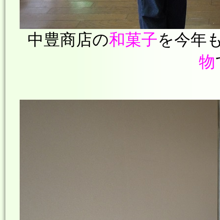
中豊商店の
和菓子
を今年
物