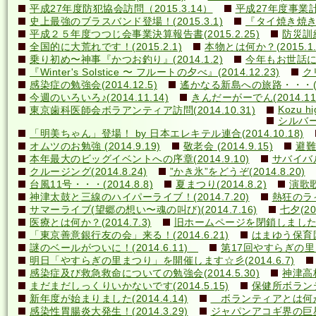
平成27年度防犯協会訪問（2015.3.14）
平成27年度事業計画
史上最強のブラスバンド登場！(2015.3.1)
『タイ焼き焼き隊
平成２５年度つつじ会事業決算報告書(2015.2.25)
防災訓練(
全国的に大荒れです！(2015.2.1)
本物とは何か？(2015.1.
乗り初め〜神事『かつお釣り』(2014.1.2)
今年もお世話になり
『Winter's Solstice 〜 フルートの夕べ』(2014.12.23)
クリ
感染症の勉強会(2014.12.5)
遙かなる新島への旅路・・・(201
今週のいろいろ♪(2014.11.14)
きんだーがーでん(2014.11.
Kozu hi
東京歯科医師会ボラアンティア訪問(2014.10.31)
シルバー
「明美ちゃん」登場！ by 日本エレキテル連合(2014.10.18)
オムツのお勉強 (2014.9.19)
敬老会 (2014.9.15)
避難訓
本年最大のビッグイベントへの序章(2014.9.10)
サバイバル(
クルージング(2014.8.24)
”かき氷”をどうぞ(2014.8.20)
台風11号・・・(2014.8.8)
夏まつり(2014.8.2)
演歌歌
神津太鼓と三線のハイパーライブ！(2014.7.20)
熱狂のライ
サマーライブ(望郷の想い〜魂の叫び)(2014.7.16)
七夕(201
医療とは何か？(2014.7.3)
旧ホームページを閉鎖しました(20
「東京善意銀行友の会」来る！(2014.6.21)
はまゆう保育園児
謎のベールがついに！(2014.6.11)
第17回やすらぎの里まつ
明日「やすらぎの里まつり」を開催します☆彡(2014.6.7)
感染症及び救急救命についての勉強会(2014.5.30)
神津高校
まだまだしっくりいかないです(2014.5.15)
保健所ボランティ
新年度が始まりました(2014.4.14)
ボランティアとは何か？(
感染性胃腸炎大発生！(2014.3.29)
ジャパンアコギ界の巨星墜つ