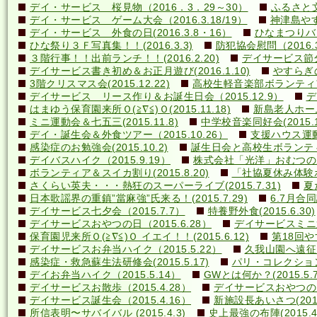
デイ・サービス 桜見物（2016．3．29～30）
ふるさと文
デイ・サービス ゲーム大会（2016.3.18/19）
神津島やす
デイ・サービス 外食の日(2016.3.8・16）
ひなまつりバ
ひな祭り３Ｆ写真集！！(2016.3.3)
防犯協会慰問（2016.3
３階行事！！出前ランチ！！(2016.2.20)
デイサービス節分行
デイサービス書き初め＆お正月遊び(2016.1.10)
やすらぎの里
3階クリスマス会(2015.12.22)
高校生軽音楽部ボランティアコ
デイサービス リース作り＆お誕生日会（2015.12.9）
デ
はまゆう保育園来所Ｏ(≧∇≦)Ｏ(2015.11.18)
新島老人ホーム研
ミニ運動会＆七五三(2015.11.8)
中学校音楽同好会(2015.10
デイ・誕生会＆外食ツアー（2015.10.26）
支援ハウス運動会
感染症のお勉強会(2015.10.2)
誕生日会と高校生ボランティア(
デイバスハイク（2015.9.19）
株式会社「光洋」おむつのあて方
ボランティア＆スイカ割り(2015.8.20)
「社協夏休み体験ボラ
さくらい英夫・・・熱狂のスーパーライブ(2015.7.31)
夏
日本歌謡界の重鎮”當麻強”氏来る！(2015.7.29)
6.7月合同誕
デイサービス七夕会（2015.7.7）
特養野外食(2015.6.30)
デイサービスおやつの日（2015.6.28）
デイサービスミニ運動
保育園児来所Ｏ(≧∇≦)Ｏ イエイ！！(2015.6.12)
第18回や
デイサービスお弁当ハイク（2015.5.22）
久我山園へ遠征！(
感染症・救急蘇生法研修会(2015.5.17)
パリ・コレクション？(
デイお弁当ハイク（2015.5.14）
GWとは何か？(2015.5.7
デイサービスお散歩（2015.4.28）
デイサービスおやつの日（
デイサービス誕生会（2015.4.16）
新施設長あいさつ(2015.
所信表明〜サバイバル (2015.4.3)
史上最強の布陣(2015.4.