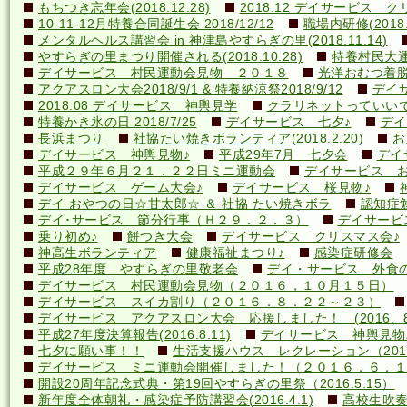
もちつき忘年会(2018.12.28)
2018.12 デイサービス 
10-11-12月特養合同誕生会 2018/12/12
職場内研修(2018.1
メンタルヘルス講習会 in 神津島やすらぎの里(2018.11.14)
やすらぎの里まつり開催される(2018.10.28)
特養村民大運動
デイサービス 村民運動会見物 ２０１８
光洋おむつ着脱講
アクアスロン大会2018/9/1 & 特養納涼祭2018/9/12
デイ
2018.08 デイサービス 神輿見学
クラリネットっていいですね
特養かき氷の日 2018/7/25
デイサービス 七夕♪
デイ
長浜まつり
社協たい焼きボランティア(2018.2.20)
お
デイサービス 神輿見物♪
平成29年7月 七夕会
デイ
平成２９年６月２１．２２日ミニ運動会
デイサービス お
デイサービス ゲーム大会♪
デイサービス 桜見物♪
デイ おやつの日☆甘太郎☆ ＆ 社協 たい焼きボラ
認知症
デイ･サービス 節分行事（Ｈ２９．２．３）
デイサービ
乗り初め♪
餅つき大会
デイサービス クリスマス会♪
神高生ボランティア
健康福祉まつり♪
感染症研修会
平成28年度 やすらぎの里敬老会
デイ・サービス 外食の日
デイサービス 村民運動会見物（２０１６，１０月１５日）
デイサービス スイカ割り（２０１６．８．２２～２３）
デイサービス アクアスロン大会 応援しました！ (2016、8
平成27年度決算報告(2016.8.11)
デイサービス 神輿見物
七夕に願い事！！
生活支援ハウス レクレーション（2016
デイサービス ミニ運動会開催しました！（２０１６．６．１
開設20周年記念式典・第19回やすらぎの里祭（2016.5.15）
新年度全体朝礼・感染症予防講習会(2016.4.1)
高校生吹奏楽