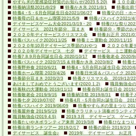
やすらぎの里感染症対策のお知らせ(2023.5.20)
１００歳を
特養納涼祭2021/8/29
特養かき氷 2021/8/1
特養出前ラ
特養4・5・6月合同誕生日会2021/06/27
特養父の日・ホーム喫
特養母の日＆ホーム喫茶2021/5/9
特養バスハイク2021/4/2
デイサービスゲーム大会2021/3/19・20
特養ひな祭り2021
デイサービス 2021年節分、豆まき
特養節分・季節のおやつ 
２０２０年デイサービスクリスマス会
特養お正月 2021/01
特養バスハイク2020/11/25
特養ミニ運動会 2020/11/15
２０２０年10月デイサービス季節のおやつ
２０２０年夏
２０２０年デイサービス 七夕
デイサービス ミニ運動
特養7.8.9月合同誕生日会 2020/10/17
特養敬老会 2020/9/
特養バスハイク 2020/7/15 & 特養かき氷 2020/8/2
特養七夕
特養野外食 2020/6/21
特養4・5月合同お誕生日会 2020/6
特養ホーム喫茶 2020/4/26
特養日光浴＆バスハイク 2020/4
特養節分豆まき 2020/2/3
特養クリスマス会 2019/12/22
あけましておめでとうございます(2020.1.2)
職員勉強会の様子
特養秋の大運動会 2019/11/13
特養合同お誕生日会 2019/1
特養敬老会 2019/9/15
特養納涼祭 2019/8/31
特養子ど
特養七夕 2019/07/07
特養4月・5月合同お誕生日会 2019/
特養バスハイク 2019/06/09
特養やすらぎの里まつり 2019/
特養屋外食 2019/5/19
特養クラリネット演奏ボランティア来所
職員勉強会(2019.4.5)
2019.3月 デイサービス ゲーム
特養たいやきボランティア来所 2019/3/8
特養ひなまつり 20
特養出前ランチツアー 2019/2/17
特養の節分 2019/2/3
デイサービス 誕生会♪
2019年 デイサービス お正月