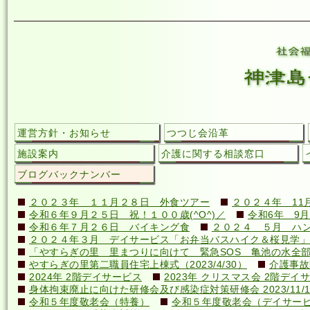
運営方針・お知らせ
つつじ会沿革
施設案内
介護に関する相談窓口
ブログバックナンバー
２０２３年 １１月２８日 外食ツアー
２０２４年 11
令和６年９月２５日 祝！１００歳(^O^)／
令和6年 9月
令和６年７月２６日 バイキング食
２０２４ ５月 ハ
２０２４年３月 デイサービス「お弁当バスハイク＆桜見学」
「やすらぎの里 里まつりに向けて 緊急SOS 亀池の水全
やすらぎの里第二職員住宅上棟式（2023/4/30）
介護事故
2024年 2階デイサービス
2023年 クリスマス会 2階デイ
身体拘束廃止に向けた研修会及び感染症対策研修会 2023/11/1
令和５年度敬老会（特養）
令和５年度敬老会（デイサー