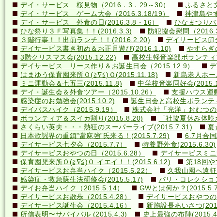
デイ・サービス 桜見物（2016．3．29～30）
ふるさと文
デイ・サービス ゲーム大会（2016.3.18/19）
神津島やす
デイ・サービス 外食の日(2016.3.8・16）
ひなまつりバ
ひな祭り３Ｆ写真集！！(2016.3.3)
防犯協会慰問（2016.3
３階行事！！出前ランチ！！(2016.2.20)
デイサービス節分行
デイサービス書き初め＆お正月遊び(2016.1.10)
やすらぎの里
3階クリスマス会(2015.12.22)
高校生軽音楽部ボランティアコ
デイサービス リース作り＆お誕生日会（2015.12.9）
デ
はまゆう保育園来所Ｏ(≧∇≦)Ｏ(2015.11.18)
新島老人ホーム研
ミニ運動会＆七五三(2015.11.8)
中学校音楽同好会(2015.10
デイ・誕生会＆外食ツアー（2015.10.26）
支援ハウス運動会
感染症のお勉強会(2015.10.2)
誕生日会と高校生ボランティア(
デイバスハイク（2015.9.19）
株式会社「光洋」おむつのあて方
ボランティア＆スイカ割り(2015.8.20)
「社協夏休み体験ボラ
さくらい英夫・・・熱狂のスーパーライブ(2015.7.31)
夏
日本歌謡界の重鎮”當麻強”氏来る！(2015.7.29)
6.7月合同誕
デイサービス七夕会（2015.7.7）
特養野外食(2015.6.30)
デイサービスおやつの日（2015.6.28）
デイサービスミニ運動
保育園児来所Ｏ(≧∇≦)Ｏ イエイ！！(2015.6.12)
第18回や
デイサービスお弁当ハイク（2015.5.22）
久我山園へ遠征！(
感染症・救急蘇生法研修会(2015.5.17)
パリ・コレクション？(
デイお弁当ハイク（2015.5.14）
GWとは何か？(2015.5.7
デイサービスお散歩（2015.4.28）
デイサービスおやつの日（
デイサービス誕生会（2015.4.16）
新施設長あいさつ(2015.
所信表明〜サバイバル (2015.4.3)
史上最強の布陣(2015.4.