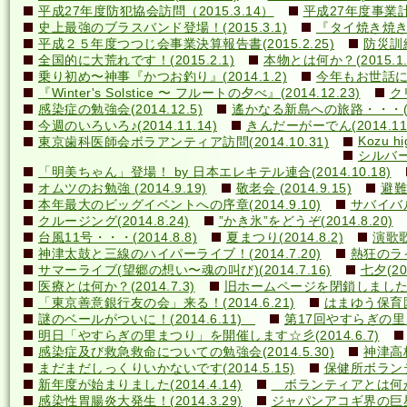
平成27年度防犯協会訪問（2015.3.14）
平成27年度事業計画
史上最強のブラスバンド登場！(2015.3.1)
『タイ焼き焼き隊
平成２５年度つつじ会事業決算報告書(2015.2.25)
防災訓練(
全国的に大荒れです！(2015.2.1)
本物とは何か？(2015.1.
乗り初め〜神事『かつお釣り』(2014.1.2)
今年もお世話になり
『Winter's Solstice 〜 フルートの夕べ』(2014.12.23)
クリ
感染症の勉強会(2014.12.5)
遙かなる新島への旅路・・・(201
今週のいろいろ♪(2014.11.14)
きんだーがーでん(2014.11.
Kozu hi
東京歯科医師会ボラアンティア訪問(2014.10.31)
シルバー
「明美ちゃん」登場！ by 日本エレキテル連合(2014.10.18)
オムツのお勉強 (2014.9.19)
敬老会 (2014.9.15)
避難訓
本年最大のビッグイベントへの序章(2014.9.10)
サバイバル(
クルージング(2014.8.24)
”かき氷”をどうぞ(2014.8.20)
台風11号・・・(2014.8.8)
夏まつり(2014.8.2)
演歌歌
神津太鼓と三線のハイパーライブ！(2014.7.20)
熱狂のライ
サマーライブ(望郷の想い〜魂の叫び)(2014.7.16)
七夕(201
医療とは何か？(2014.7.3)
旧ホームページを閉鎖しました(20
「東京善意銀行友の会」来る！(2014.6.21)
はまゆう保育園児
謎のベールがついに！(2014.6.11)
第17回やすらぎの里まつ
明日「やすらぎの里まつり」を開催します☆彡(2014.6.7)
感染症及び救急救命についての勉強会(2014.5.30)
神津高校
まだまだしっくりいかないです(2014.5.15)
保健所ボランティ
新年度が始まりました(2014.4.14)
ボランティアとは何か？(
感染性胃腸炎大発生！(2014.3.29)
ジャパンアコギ界の巨星墜つ