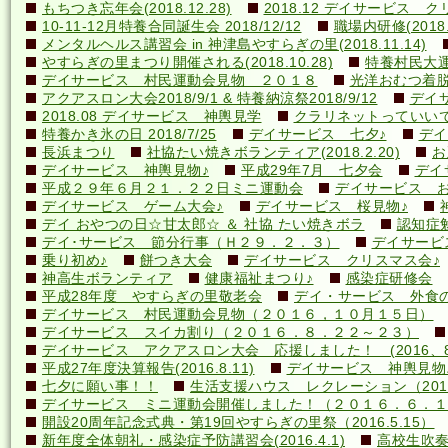
もちつき忘年会(2018.12.28)
2018.12 デイサービス 
10-11-12月特養合同誕生会 2018/12/12
職場内研修(2018.1
メンタルヘルス講習会 in 神津島やすらぎの里(2018.11.14)
やすらぎの里まつり開催される(2018.10.28)
特養村民大運動
デイサービス 村民運動会見物 ２０１８
光洋おむつ着脱講
アクアスロン大会2018/9/1 & 特養納涼祭2018/9/12
デイ
2018.08 デイサービス 神輿見学
クラリネットっていいですね
特養かき氷の日 2018/7/25
デイサービス 七夕♪
デイ
長浜まつり
社協たい焼きボランティア(2018.2.20)
お
デイサービス 神輿見物♪
平成29年7月 七夕会
デイ
平成２９年６月２１．２２日ミニ運動会
デイサービス お
デイサービス ゲーム大会♪
デイサービス 桜見物♪
デイ おやつの日☆甘太郎☆ ＆ 社協 たい焼きボラ
認知症
デイ･サービス 節分行事（Ｈ２９．２．３）
デイサービ
乗り初め♪
餅つき大会
デイサービス クリスマス会♪
神高生ボランティア
健康福祉まつり♪
感染症研修会
平成28年度 やすらぎの里敬老会
デイ・サービス 外食の日
デイサービス 村民運動会見物（２０１６，１０月１５日）
デイサービス スイカ割り（２０１６．８．２２～２３）
デイサービス アクアスロン大会 応援しました！ (2016、8
平成27年度決算報告(2016.8.11)
デイサービス 神輿見物
七夕に願い事！！
生活支援ハウス レクレーション（2016
デイサービス ミニ運動会開催しました！（２０１６．６．１
開設20周年記念式典・第19回やすらぎの里祭（2016.5.15）
新年度全体朝礼・感染症予防講習会(2016.4.1)
高校生吹奏楽