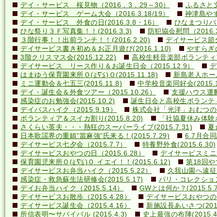
デイ・サービス 桜見物（2016．3．29～30）
ふるさと文
デイ・サービス ゲーム大会（2016.3.18/19）
神津島やす
デイ・サービス 外食の日(2016.3.8・16）
ひなまつりバ
ひな祭り３Ｆ写真集！！(2016.3.3)
防犯協会慰問（2016.3
３階行事！！出前ランチ！！(2016.2.20)
デイサービス節分行
デイサービス書き初め＆お正月遊び(2016.1.10)
やすらぎの里
3階クリスマス会(2015.12.22)
高校生軽音楽部ボランティアコ
デイサービス リース作り＆お誕生日会（2015.12.9）
デ
はまゆう保育園来所Ｏ(≧∇≦)Ｏ(2015.11.18)
新島老人ホーム研
ミニ運動会＆七五三(2015.11.8)
中学校音楽同好会(2015.10
デイ・誕生会＆外食ツアー（2015.10.26）
支援ハウス運動会
感染症のお勉強会(2015.10.2)
誕生日会と高校生ボランティア(
デイバスハイク（2015.9.19）
株式会社「光洋」おむつのあて方
ボランティア＆スイカ割り(2015.8.20)
「社協夏休み体験ボラ
さくらい英夫・・・熱狂のスーパーライブ(2015.7.31)
夏
日本歌謡界の重鎮”當麻強”氏来る！(2015.7.29)
6.7月合同誕
デイサービス七夕会（2015.7.7）
特養野外食(2015.6.30)
デイサービスおやつの日（2015.6.28）
デイサービスミニ運動
保育園児来所Ｏ(≧∇≦)Ｏ イエイ！！(2015.6.12)
第18回や
デイサービスお弁当ハイク（2015.5.22）
久我山園へ遠征！(
感染症・救急蘇生法研修会(2015.5.17)
パリ・コレクション？(
デイお弁当ハイク（2015.5.14）
GWとは何か？(2015.5.7
デイサービスお散歩（2015.4.28）
デイサービスおやつの日（
デイサービス誕生会（2015.4.16）
新施設長あいさつ(2015.
所信表明〜サバイバル (2015.4.3)
史上最強の布陣(2015.4.