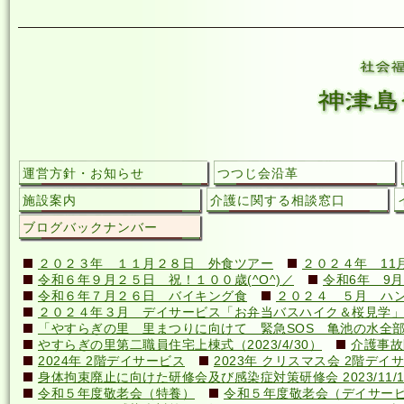
運営方針・お知らせ
つつじ会沿革
施設案内
介護に関する相談窓口
ブログバックナンバー
２０２３年 １１月２８日 外食ツアー
２０２４年 11
令和６年９月２５日 祝！１００歳(^O^)／
令和6年 9月
令和６年７月２６日 バイキング食
２０２４ ５月 ハ
２０２４年３月 デイサービス「お弁当バスハイク＆桜見学」
「やすらぎの里 里まつりに向けて 緊急SOS 亀池の水全
やすらぎの里第二職員住宅上棟式（2023/4/30）
介護事故
2024年 2階デイサービス
2023年 クリスマス会 2階デイ
身体拘束廃止に向けた研修会及び感染症対策研修会 2023/11/1
令和５年度敬老会（特養）
令和５年度敬老会（デイサー