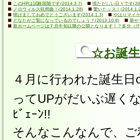
このHPは試験段階です(2014.3.7)
慌ただしい日々です(2014
ノロウィルス狂想曲！(2014.1.28)
驚いたッス！(2014.1.2
明けましておめでとうございます(2014.1.3)
やはりマイケル
どなたがご覧になっているのでしょう？(2013.10.8)
新や
新ホームページは７月中旬以降の公開となります！？多分（汗）←誰
☆お誕生日☆
４月に行われた誕生日o(*^
ってUPがだいぶ遅くな
ﾋﾞｪｰﾝ!!
そんなこんなんで、ご