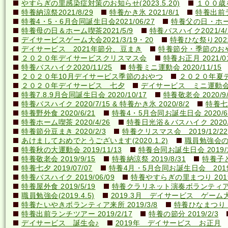
やすらぎの里感染症対策のお知らせ(2023.5.20)
１００歳を
特養納涼祭2021/8/29
特養かき氷 2021/8/1
特養出前ラ
特養4・5・6月合同誕生日会2021/06/27
特養父の日・ホーム喫
特養母の日＆ホーム喫茶2021/5/9
特養バスハイク2021/4/2
デイサービスゲーム大会2021/3/19・20
特養ひな祭り2021
デイサービス 2021年節分、豆まき
特養節分・季節のおやつ 
２０２０年デイサービスクリスマス会
特養お正月 2021/01
特養バスハイク2020/11/25
特養ミニ運動会 2020/11/15
２０２０年10月デイサービス季節のおやつ
２０２０年夏
２０２０年デイサービス 七夕
デイサービス ミニ運動
特養7.8.9月合同誕生日会 2020/10/17
特養敬老会 2020/9/
特養バスハイク 2020/7/15 & 特養かき氷 2020/8/2
特養七夕
特養野外食 2020/6/21
特養4・5月合同お誕生日会 2020/6
特養ホーム喫茶 2020/4/26
特養日光浴＆バスハイク 2020/4
特養節分豆まき 2020/2/3
特養クリスマス会 2019/12/22
あけましておめでとうございます(2020.1.2)
職員勉強会の様子
特養秋の大運動会 2019/11/13
特養合同お誕生日会 2019/1
特養敬老会 2019/9/15
特養納涼祭 2019/8/31
特養子ど
特養七夕 2019/07/07
特養4月・5月合同お誕生日会 2019/
特養バスハイク 2019/06/09
特養やすらぎの里まつり 2019/
特養屋外食 2019/5/19
特養クラリネット演奏ボランティア来所
職員勉強会(2019.4.5)
2019.3月 デイサービス ゲーム
特養たいやきボランティア来所 2019/3/8
特養ひなまつり 20
特養出前ランチツアー 2019/2/17
特養の節分 2019/2/3
デイサービス 誕生会♪
2019年 デイサービス お正月