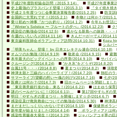
平成27年度防犯協会訪問（2015.3.14）
平成27年度事業計画
史上最強のブラスバンド登場！(2015.3.1)
『タイ焼き焼き隊
平成２５年度つつじ会事業決算報告書(2015.2.25)
防災訓練(
全国的に大荒れです！(2015.2.1)
本物とは何か？(2015.1.
乗り初め〜神事『かつお釣り』(2014.1.2)
今年もお世話になり
『Winter's Solstice 〜 フルートの夕べ』(2014.12.23)
クリ
感染症の勉強会(2014.12.5)
遙かなる新島への旅路・・・(201
今週のいろいろ♪(2014.11.14)
きんだーがーでん(2014.11.
Kozu hi
東京歯科医師会ボラアンティア訪問(2014.10.31)
シルバー
「明美ちゃん」登場！ by 日本エレキテル連合(2014.10.18)
オムツのお勉強 (2014.9.19)
敬老会 (2014.9.15)
避難訓
本年最大のビッグイベントへの序章(2014.9.10)
サバイバル(
クルージング(2014.8.24)
”かき氷”をどうぞ(2014.8.20)
台風11号・・・(2014.8.8)
夏まつり(2014.8.2)
演歌歌
神津太鼓と三線のハイパーライブ！(2014.7.20)
熱狂のライ
サマーライブ(望郷の想い〜魂の叫び)(2014.7.16)
七夕(201
医療とは何か？(2014.7.3)
旧ホームページを閉鎖しました(20
「東京善意銀行友の会」来る！(2014.6.21)
はまゆう保育園児
謎のベールがついに！(2014.6.11)
第17回やすらぎの里まつ
明日「やすらぎの里まつり」を開催します☆彡(2014.6.7)
感染症及び救急救命についての勉強会(2014.5.30)
神津高校
まだまだしっくりいかないです(2014.5.15)
保健所ボランティ
新年度が始まりました(2014.4.14)
ボランティアとは何か？(
感染性胃腸炎大発生！(2014.3.29)
ジャパンアコギ界の巨星墜つ