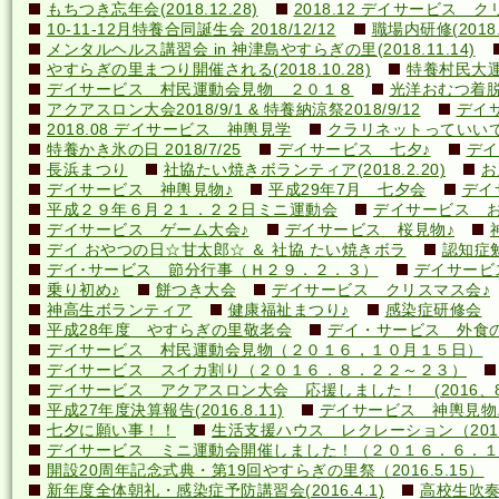
もちつき忘年会(2018.12.28)
2018.12 デイサービス 
10-11-12月特養合同誕生会 2018/12/12
職場内研修(2018.1
メンタルヘルス講習会 in 神津島やすらぎの里(2018.11.14)
やすらぎの里まつり開催される(2018.10.28)
特養村民大運動
デイサービス 村民運動会見物 ２０１８
光洋おむつ着脱講
アクアスロン大会2018/9/1 & 特養納涼祭2018/9/12
デイ
2018.08 デイサービス 神輿見学
クラリネットっていいですね
特養かき氷の日 2018/7/25
デイサービス 七夕♪
デイ
長浜まつり
社協たい焼きボランティア(2018.2.20)
お
デイサービス 神輿見物♪
平成29年7月 七夕会
デイ
平成２９年６月２１．２２日ミニ運動会
デイサービス お
デイサービス ゲーム大会♪
デイサービス 桜見物♪
デイ おやつの日☆甘太郎☆ ＆ 社協 たい焼きボラ
認知症
デイ･サービス 節分行事（Ｈ２９．２．３）
デイサービ
乗り初め♪
餅つき大会
デイサービス クリスマス会♪
神高生ボランティア
健康福祉まつり♪
感染症研修会
平成28年度 やすらぎの里敬老会
デイ・サービス 外食の日
デイサービス 村民運動会見物（２０１６，１０月１５日）
デイサービス スイカ割り（２０１６．８．２２～２３）
デイサービス アクアスロン大会 応援しました！ (2016、8
平成27年度決算報告(2016.8.11)
デイサービス 神輿見物
七夕に願い事！！
生活支援ハウス レクレーション（2016
デイサービス ミニ運動会開催しました！（２０１６．６．１
開設20周年記念式典・第19回やすらぎの里祭（2016.5.15）
新年度全体朝礼・感染症予防講習会(2016.4.1)
高校生吹奏楽