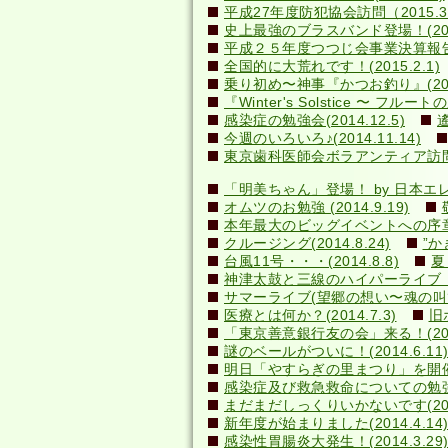
平成27年度防犯協会訪問（2015.3
史上最強のブラスバンド登場！(2015
平成２５年度つつじ会事業決算報告書(2
全国的に大荒れです！(2015.2.1)
乗り初め〜神事『かつお釣り』(2014
『Winter's Solstice 〜 フルート
感染症の勉強会(2014.12.5)
今週のいろいろ♪(2014.11.14)
東京歯科医師会ボラアンティア訪問(20
「明美ちゃん」登場！ by 日本エレキテ
オムツのお勉強 (2014.9.19)
本年最大のビッグイベントへの序章(20
クルージング(2014.8.24)
”か
台風11号・・・(2014.8.8)
夏
神津太鼓と三線のハイパーライブ！(20
サマーライブ(望郷の想い〜魂の叫び)(2
医療とは何か？(2014.7.3)
旧
「東京善意銀行友の会」来る！(2014
謎のベールがついに！(2014.6.1
明日「やすらぎの里まつり」を開催しま
感染症及び救急救命についての勉強会(2
まだまだしっくりいかないです(2014
新年度が始まりました(2014.4.14
感染性胃腸炎大発生！(2014.3.29