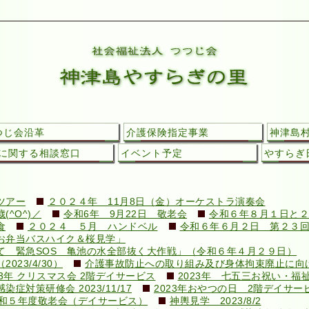
つじ会沿革
介護保険指定事業
神津島
に関する相談窓口
イベント予定
やすらぎ日
ツアー
２０２４年 11月8日（金）オーケストラ演奏会
^O^)／
令和6年 9月22日 敬老会
令和６年８月１日と２
食
２０２４ ５月 ハンドベル
令和６年６月２日 第２３
お弁当バスハイク＆桜見学」
て 緊急SOS 亀池の水全部抜く大作戦」（令和６年４月２９日）
23/4/30）
介護事故防止への取り組み及び身体拘束廃止に向けての
23年 クリスマス会 2階デイサービス
2023年 七五三お祝い・福
対策研修会 2023/11/17
2023年おやつの日 2階デイサー
和５年度敬老会（デイサービス）
神輿見学 2023/8/2