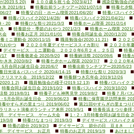
23.5.20)
１００歳を祝う会 2023/4/17
感染症勉強会の様子(
 2021/8/1
特養出前ランチツアー2021/07/18
特養七夕祭り2
6/27
特養父の日・ホーム喫茶2021/06/20/
特養バスハイク20
特養バスハイク2021/4/28/
特養バスハイク2021/04/21/
9・20
特養ひな祭り2021/3/3
特養ホーム喫茶 2021/2/14
き
特養節分・季節のおやつ 2021/2/3
特養ホーム喫茶 2021/1
ス会
特養お正月 2021/01/01
特養合同誕生会 2020/12/20
養ミニ運動会 2020/11/15
職員勉強会(2020.11.21)
２０２
のおやつ
２０２０年夏デイサービススイカ割り
２０２０年
デイサービス ミニ運動会 ２０２０年6月２４．２５日
特養バ
/17
特養敬老会 2020/9/20
特養納涼祭 2020/09/6
特養か
き氷 2020/8/2
特養七夕ホーム喫茶 2020/7/7
２０２０年
5月合同お誕生日会 2020/6/7
特養出前ランチツアー2020/5/23
養日光浴＆バスハイク 2020/4/14-15
特養ひな祭り 2020/3/3
クリスマス会 2019/12/22
特養餅つき忘年会 2019/12/26
0.1.2)
職員勉強会の様子(2019.12.13)
特養バスハイク 201
特養合同お誕生日会 2019/10/2
特養バスハイク 2019/10/20
祭 2019/8/31
特養子ども神輿見学 2019/8/2
特養７月バスハイ
・5月合同お誕生日会 2019/06/23
特養に保育園児訪問来所 2019
特養やすらぎの里まつり 2019/06/02
第21回やすらぎの里まつり(201
ラリネット演奏ボランティア来所 2019/5/1
特養長浜まつり参拝 20
9.3月 デイサービス ゲーム大会
1・2・3月特養合同お誕生日会 201
/3/8
特養ひなまつり 2019/3/3
デイサービス バスハイク
特養の節分 2019/2/3
デイサービス 節分の日 豆まき （
9年 デイサービス お正月
特養のお正月 2019/1/9
あけまして