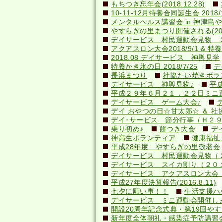
もちつき忘年会(2018.12.28)
10-11-12月特養合同誕生会 2018/1
メンタルヘルス講習会 in 神津島やすら
やすらぎの里まつり開催される(2018.
デイサービス 村民運動会見物 
アクアスロン大会2018/9/1 & 特養納
2018.08 デイサービス 神輿見学
特養かき氷の日 2018/7/25
デ
長浜まつり
社協たい焼きボランテ
デイサービス 神輿見物♪
平
平成２９年６月２１．２２日ミニ
デイサービス ゲーム大会♪
デイ おやつの日☆甘太郎☆ ＆ 社
デイ･サービス 節分行事（Ｈ２
乗り初め♪
餅つき大会
デ
神高生ボランティア
健康福祉
平成28年度 やすらぎの里敬老会
デイサービス 村民運動会見物（
デイサービス スイカ割り（２０
デイサービス アクアスロン大会 応
平成27年度決算報告(2016.8.11)
七夕に願い事！！
生活支援ハ
デイサービス ミニ運動会開催し
開設20周年記念式典・第19回やすら
新年度全体朝礼・感染症予防講習会(20