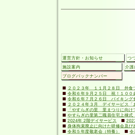
運営方針・お知らせ
つ
施設案内
介護
ブログバックナンバー
２０２３年 １１月２８日 外食
令和６年９月２５日 祝！１００歳(
令和６年７月２６日 バイキング
２０２４年３月 デイサービス「
「やすらぎの里 里まつりに向け
やすらぎの里第二職員住宅上棟式（20
2024年 2階デイサービス
20
身体拘束廃止に向けた研修会及び感染症
令和５年度敬老会（特養）
令