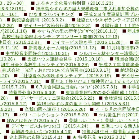
．29～30）
ふるさと文化展で特別賞（2016.3.23）
3.18/19）
神津島やすらぎの里大規模改修工事入札参加公募のお知ら
.8・16）
ひなまつりバイキング
平成２８年度事業計画プレゼン(
)
防犯協会慰問（2016.3.2）
社協たいやきボランティア(2016.
.20)
デイサービス節分行事(2016.2.3)
３階行事！！！節分豆ま
16.1.10)
やすらぎの里の新年(/o^∀^o)(2016.1.3)
年末恒
高校生軽音楽部ボランティアコンサート開催(2015.12.13)
（2015.12.9）
デイサービス焼き芋（2015.11.28）
高
11.18)
新島老人ホーム研修(2015.11.13)
11月特養行事(201
中学校音楽同好会(2015.10.31)
シルバー人材センター清掃ボランテ
0.26）
支援ハウス運動会見学（2015.10.18）
職員会議(201
誕生日会と高校生ボランティア(2015.9.29)
平成２７年度敬老会(20
株式会社「光洋」おむつのあて方講習会(20150.9.17)
納涼祭(20
20)
「社協夏休み体験ボランティア」(2015.8.19)
デイサービ
ブ(2015.7.31)
夏だぁ！祭りだぁ！御神輿だぁ！ε=ε=(ノ≧∇≦）ノ
15.7.29)
6.7月合同誕生日会(｡･ω･)ﾉﾞ(2015.7.31)
中学生
特養野外食(2015.6.30)
東京善意銀行友の会公演開催！(2015.
28）
デイサービスミニ運動会(2015.6.22)
食物連鎖 (2015.6
015.6.12)
第18回やすらぎの里まつり開催！(2015.5.31)
5.22）
久我山園へ遠征！(2015.5.26)
４・５月の合同誕生日会(v
17)
パリ・コレクション？(2015.5.20)
☆お誕生日☆(2017.5
GWとは何か？(2015.5.7)
美味しい（＾＾）美味しい（＾＾）(20
）
デイサービスおやつの日（2015.4.24）
長浜まつり＆新人紹介！
）
新施設長あいさつ(2015.4.16)
特養お誕生日・特養新人紹介！！
史上最強の布陣(2015.4.1)
★ 特養花見 ★(2015.3.31)