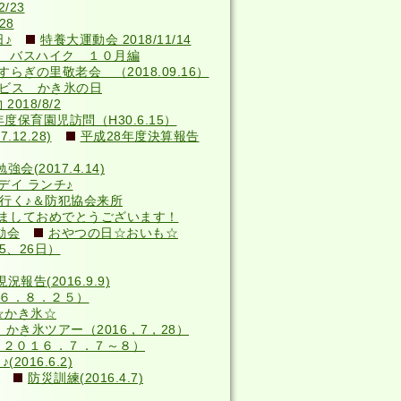
/23
28
♪
特養大運動会 2018/11/14
 バスハイク １０月編
らぎの里敬老会 （2018.09.16）
サービス かき氷の日
018/8/2
年度保育園児訪問（H30.6.15）
12.28)
平成28年度決算報告
(2017.4.14)
デイ ランチ♪
へ行く♪＆防犯協会来所
ましておめでとうございます！
動会
おやつの日☆おいも☆
5、26日）
況報告(2016.9.9)
６．８．２５）
☆かき氷☆
かき氷ツアー（2016，7，28）
（２０１６．７．７～８）
016.6.2)
防災訓練(2016.4.7)