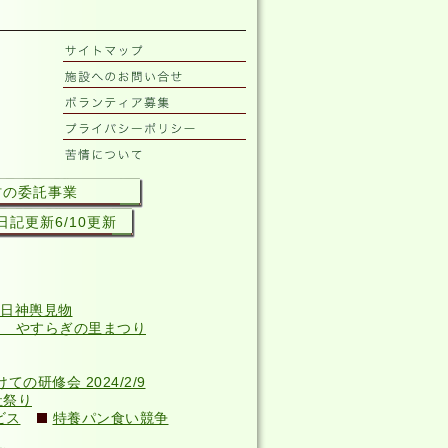
村の委託事業
記更新6/10更新
日神輿見物
回 やすらぎの里まつり
研修会 2024/2/9
祉祭り
ビス
特養パン食い競争