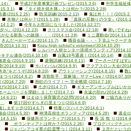
.14）
平成27年度事業計画プレゼン(2015.3.6)
中学生福祉体験
.3.1)
『タイ焼き焼き隊』とは何か？(2015.2.28)
015.2.25)
防災訓練(2015.2.12)
鬼は外！！！(2015.2.
本物とは何か？(2015.1.28)
『真珠の耳飾りの少女』(2015.1.
.1.2)
今年もお世話になりました(2014.12.27)
の夕べ』(2014.12.23)
クリスマス会(2014.12.18)
寒いですね♪(2
遙かなる新島への旅路・・・(2014.11.28)
ミニ運動会(2014.11.1
きんだーがーでん(2014.11.7)
職員会議・・・下克上〜クーデター！(
Kozu high school's volunteer(2014.10.29)
14.10.31)
シルバー人材センター清掃ボランティア(2014.10.
ル連合(2014.10.18)
台風19号通過！(2014.10.14)
台風
敬老会 (2014.9.15)
避難訓練(2014.9.11)
でーさーびすばすはいく
14.9.10)
サバイバル(2014.9.9)
アクアスロン大会(2014.
き氷”をどうぞ(2014.8.20)
アウトソーシング(2014.8.15)
数は
まつり(2014.8.2)
演歌歌手「當麻強」サマーLive！(2014.07.30
14.7.20)
熱狂のライブ！〜 完全燃焼 (2014.7.18)
014.7.16)
七夕(2014.7.7)
ギターアンサンブルはいかが？(2
ホームページを閉鎖しました(2014.7.1)
永遠の別れ(2014.6.28)
.6.21)
はまゆう保育園児の訪問(2014.6.20)
ご協力ありがと
1)
第17回やすらぎの里まつり(2014.6.8)
す☆彡(2014.6.7)
特養バスハイク(2014.6.1)
014.5.30)
神津高校生ボランティア(2014.5.28)
過去ログ
.5.15)
保健所ボランティア(2014.5.7)
長 浜 祭 り(2014.
)
ボランティアとは何か？(2015.2.26)
ブログバックナン
)
ジャパンアコギ界の巨星墜つ！(2014.3.11)
３月だというのに