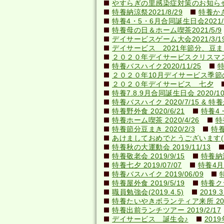
やすらぎの里感染症対策のお知らせ(20
特養納涼祭2021/8/29
特養かき氷
特養4・5・6月合同誕生日会2021/0
特養母の日＆ホーム喫茶2021/5/9
デイサービスゲーム大会2021/3/1
デイサービス 2021年節分、豆ま
２０２０年デイサービスクリスマ
特養バスハイク2020/11/25
特
２０２０年10月デイサービス季節
２０２０年デイサービス 七夕
特養7.8.9月合同誕生日会 2020/10
特養バスハイク 2020/7/15 & 特養か
特養野外食 2020/6/21
特養4・
特養ホーム喫茶 2020/4/26
特
特養節分豆まき 2020/2/3
特養
あけましておめでとうございます(202
特養秋の大運動会 2019/11/13
特養敬老会 2019/9/15
特養納涼
特養七夕 2019/07/07
特養4月
特養バスハイク 2019/06/09
特養屋外食 2019/5/19
特養ク
職員勉強会(2019.4.5)
201
特養たいやきボランティア来所 2019
特養出前ランチツアー 2019/2/17
デイサービス 誕生会♪
201