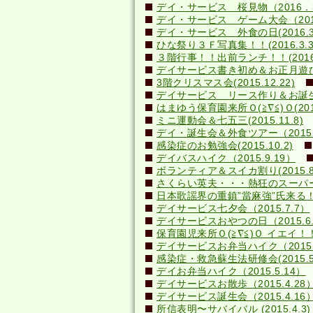
デイ・サービス 桜見物（2016．3
デイ・サービス ゲーム大会（2016.
デイ・サービス 外食の日(2016.3
ひな祭り３Ｆ写真集！！(2016.3.3
３階行事！！出前ランチ！！(2016.2
デイサービス書き初め＆お正月遊び(20
3階クリスマス会(2015.12.22)
デイサービス リース作り＆お誕生日会
はまゆう保育園来所Ｏ(≧∇≦)Ｏ(2015.
ミニ運動会＆七五三(2015.11.8)
デイ・誕生会＆外食ツアー（2015.1
感染症のお勉強会(2015.10.2)
デイバスハイク（2015.9.19）
ボランティア＆スイカ割り(2015.8.
さくらい英夫・・・熱狂のスーパーライ
日本歌謡界の重鎮”當麻強”氏来る！(20
デイサービス七夕会（2015.7.7）
デイサービスおやつの日（2015.6.
保育園児来所Ｏ(≧∇≦)Ｏ イエイ！！(2
デイサービスお弁当ハイク（2015.
感染症・救急蘇生法研修会(2015.5.
デイお弁当ハイク（2015.5.14）
デイサービスお散歩（2015.4.28
デイサービス誕生会（2015.4.16
所信表明〜サバイバル (2015.4.3)