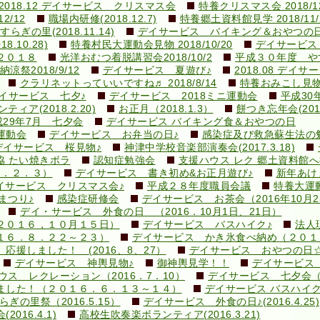
2018.12 デイサービス クリスマス会
特養クリスマス会 2018/12
2/12
職場内研修(2018.12.7)
特養郷土資料館見学 2018/11/
ぎの里(2018.11.14)
デイサービス バイキング＆おやつの日
10.28)
特養村民大運動会見物 2018/10/20
デイサービス
２０１８
光洋おむつ着脱講習会2018/10/2
平成３０年度 やす
涼祭2018/9/12
デイサービス 夏遊び♪
2018.08 デイ
クラリネットっていいですね♬ 2018/8/14
特養おみこし見物 2
イサービス 七夕♪
デイサービス 2018ミニ運動会
平成30
ィア(2018.2.20)
お正月（2018.1.3）
餅つき忘年会(2017.
成29年7月 七夕会
デイサービス バイキング食＆おやつの日
運動会
デイサービス お弁当の日♪
感染症及び救急蘇生法の勉強会
デイサービス 桜見物♪
神津中学校音楽部演奏会(2017.3.18)
協 たい焼きボラ
認知症勉強会
支援ハウス レク 郷土資料館
９．２．３）
デイサービス 書き初め&お正月遊び♪
新年あけ
イサービス クリスマス会♪
平成２８年度職員会議
特養大運
まつり♪
感染症研修会
デイサービス お茶会（2016年10月2
デイ・サービス 外食の日 （2016．10月1日、21日）
２０１６，１０月１５日）
デイサービス バスハイク♪
法人現
１６．８．２２～２３）
デイサービス かき氷食べ納め（２０１
援しました！ (2016、8、27）
デイサービス おやつの日
デイサービス 神輿見物♪
御神輿見学！！
デイサービス 
ウス レクレーション（2016．7．10）
デイサービス 七夕会
ました！（２０１６．６．１３～１４）
デイサービス バスハイク♪(2
ぎの里祭（2016.5.15）
デイサービス 外食の日♪(2016.4.25)
16.4.1)
高校生吹奏楽ボランティア(2016.3.21)