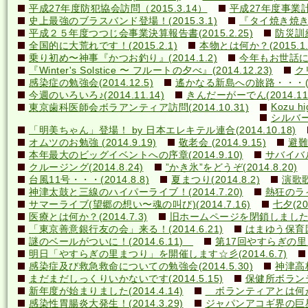
平成27年度防犯協会訪問（2015.3.14）
平成27年度事業計画
史上最強のブラスバンド登場！(2015.3.1)
『タイ焼き焼き隊
平成２５年度つつじ会事業決算報告書(2015.2.25)
防災訓練(
全国的に大荒れです！(2015.2.1)
本物とは何か？(2015.1.
乗り初め〜神事『かつお釣り』(2014.1.2)
今年もお世話になり
『Winter's Solstice 〜 フルートの夕べ』(2014.12.23)
クリ
感染症の勉強会(2014.12.5)
遙かなる新島への旅路・・・(201
今週のいろいろ♪(2014.11.14)
きんだーがーでん(2014.11.
Kozu hi
東京歯科医師会ボラアンティア訪問(2014.10.31)
シルバー
「明美ちゃん」登場！ by 日本エレキテル連合(2014.10.18)
オムツのお勉強 (2014.9.19)
敬老会 (2014.9.15)
避難訓
本年最大のビッグイベントへの序章(2014.9.10)
サバイバル(
クルージング(2014.8.24)
”かき氷”をどうぞ(2014.8.20)
台風11号・・・(2014.8.8)
夏まつり(2014.8.2)
演歌歌
神津太鼓と三線のハイパーライブ！(2014.7.20)
熱狂のライ
サマーライブ(望郷の想い〜魂の叫び)(2014.7.16)
七夕(201
医療とは何か？(2014.7.3)
旧ホームページを閉鎖しました(20
「東京善意銀行友の会」来る！(2014.6.21)
はまゆう保育園児
謎のベールがついに！(2014.6.11)
第17回やすらぎの里まつ
明日「やすらぎの里まつり」を開催します☆彡(2014.6.7)
感染症及び救急救命についての勉強会(2014.5.30)
神津高校
まだまだしっくりいかないです(2014.5.15)
保健所ボランティ
新年度が始まりました(2014.4.14)
ボランティアとは何か？(
感染性胃腸炎大発生！(2014.3.29)
ジャパンアコギ界の巨星墜つ