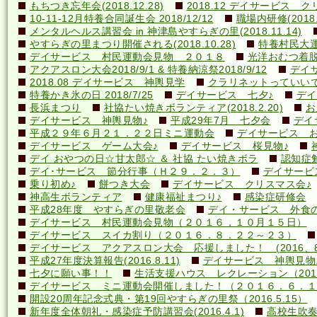
もちつき忘年会(2018.12.28)
2018.12 デイサービス 
10-11-12月特養合同誕生会 2018/12/12
職場内研修(2018.1
メンタルヘルス講習会 in 神津島やすらぎの里(2018.11.14)
やすらぎの里まつり開催される(2018.10.28)
特養村民大運動
デイサービス 村民運動会見物 ２０１８
光洋おむつ着脱講
アクアスロン大会2018/9/1 & 特養納涼祭2018/9/12
デイ
2018.08 デイサービス 神輿見学
クラリネットっていいですね
特養かき氷の日 2018/7/25
デイサービス 七夕♪
デイ
長浜まつり
社協たい焼きボランティア(2018.2.20)
お
デイサービス 神輿見物♪
平成29年7月 七夕会
デイ
平成２９年６月２１．２２日ミニ運動会
デイサービス お
デイサービス ゲーム大会♪
デイサービス 桜見物♪
デイ おやつの日☆甘太郎☆ ＆ 社協 たい焼きボラ
認知症
デイ･サービス 節分行事（Ｈ２９．２．３）
デイサービ
乗り初め♪
餅つき大会
デイサービス クリスマス会♪
神高生ボランティア
健康福祉まつり♪
感染症研修会
平成28年度 やすらぎの里敬老会
デイ・サービス 外食の日
デイサービス 村民運動会見物（２０１６，１０月１５日）
デイサービス スイカ割り（２０１６．８．２２～２３）
デイサービス アクアスロン大会 応援しました！ (2016、8
平成27年度決算報告(2016.8.11)
デイサービス 神輿見物
七夕に願い事！！
生活支援ハウス レクレーション（2016
デイサービス ミニ運動会開催しました！（２０１６．６．１
開設20周年記念式典・第19回やすらぎの里祭（2016.5.15）
新年度全体朝礼・感染症予防講習会(2016.4.1)
高校生吹奏楽