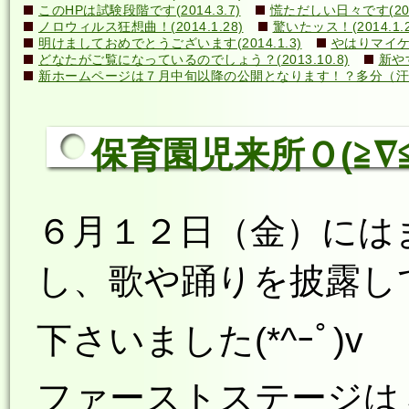
このHPは試験段階です(2014.3.7)
慌ただしい日々です(2014
ノロウィルス狂想曲！(2014.1.28)
驚いたッス！(2014.1.2
明けましておめでとうございます(2014.1.3)
やはりマイケル
どなたがご覧になっているのでしょう？(2013.10.8)
新や
新ホームページは７月中旬以降の公開となります！？多分（汗）←誰
保育園児来所Ｏ(≧∇≦)
６月１２日（金）には
し、歌や踊りを披露し
下さいました
(*^ｰﾟ)v
ファーストステージは