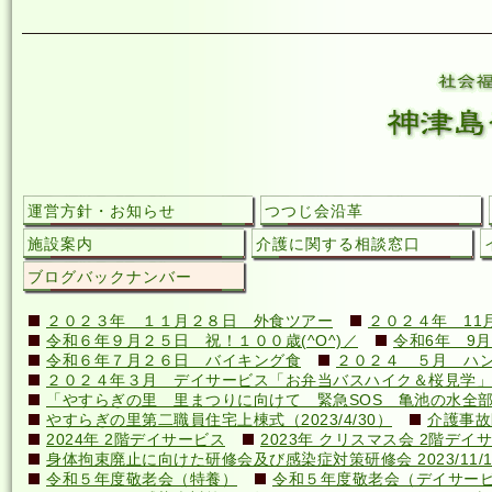
運営方針・お知らせ
つつじ会沿革
施設案内
介護に関する相談窓口
ブログバックナンバー
２０２３年 １１月２８日 外食ツアー
２０２４年 11
令和６年９月２５日 祝！１００歳(^O^)／
令和6年 9月
令和６年７月２６日 バイキング食
２０２４ ５月 ハ
２０２４年３月 デイサービス「お弁当バスハイク＆桜見学」
「やすらぎの里 里まつりに向けて 緊急SOS 亀池の水全
やすらぎの里第二職員住宅上棟式（2023/4/30）
介護事故
2024年 2階デイサービス
2023年 クリスマス会 2階デイ
身体拘束廃止に向けた研修会及び感染症対策研修会 2023/11/1
令和５年度敬老会（特養）
令和５年度敬老会（デイサー