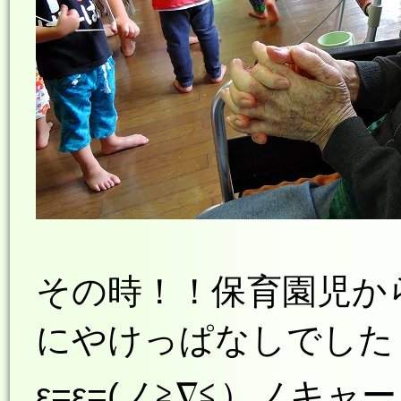
その時！！保育園児か
にやけっぱなしでした
ε=ε=(ノ≧∇≦）ノキャー