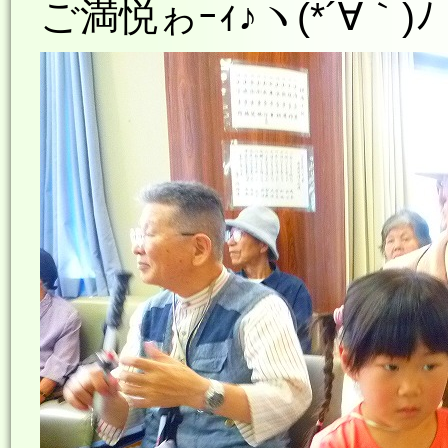
ご満悦ゎｰｨ♪ヽ(*´∀｀)ﾉ