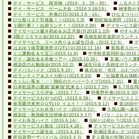
デイ・サービス 桜見物（2016．3．29～30）
ふるさと文
デイ・サービス ゲーム大会（2016.3.18/19）
神津島やす
デイ・サービス 外食の日(2016.3.8・16）
ひなまつりバ
ひな祭り３Ｆ写真集！！(2016.3.3)
防犯協会慰問（2016.3
３階行事！！出前ランチ！！(2016.2.20)
デイサービス節分行
デイサービス書き初め＆お正月遊び(2016.1.10)
やすらぎの里
3階クリスマス会(2015.12.22)
高校生軽音楽部ボランティアコ
デイサービス リース作り＆お誕生日会（2015.12.9）
デ
はまゆう保育園来所Ｏ(≧∇≦)Ｏ(2015.11.18)
新島老人ホーム研
ミニ運動会＆七五三(2015.11.8)
中学校音楽同好会(2015.10
デイ・誕生会＆外食ツアー（2015.10.26）
支援ハウス運動会
感染症のお勉強会(2015.10.2)
誕生日会と高校生ボランティア(
デイバスハイク（2015.9.19）
株式会社「光洋」おむつのあて方
ボランティア＆スイカ割り(2015.8.20)
「社協夏休み体験ボラ
さくらい英夫・・・熱狂のスーパーライブ(2015.7.31)
夏
日本歌謡界の重鎮”當麻強”氏来る！(2015.7.29)
6.7月合同誕
デイサービス七夕会（2015.7.7）
特養野外食(2015.6.30)
デイサービスおやつの日（2015.6.28）
デイサービスミニ運動
保育園児来所Ｏ(≧∇≦)Ｏ イエイ！！(2015.6.12)
第18回や
デイサービスお弁当ハイク（2015.5.22）
久我山園へ遠征！(
感染症・救急蘇生法研修会(2015.5.17)
パリ・コレクション？(
デイお弁当ハイク（2015.5.14）
GWとは何か？(2015.5.7
デイサービスお散歩（2015.4.28）
デイサービスおやつの日（
デイサービス誕生会（2015.4.16）
新施設長あいさつ(2015.
所信表明〜サバイバル (2015.4.3)
史上最強の布陣(2015.4.