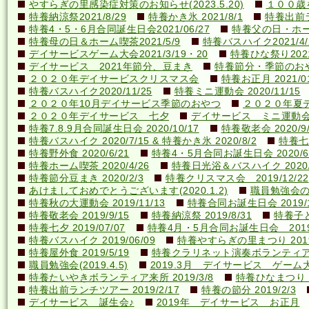
やすらぎの里感染症対策のお知らせ(2023.5.20)
１００歳を
特養納涼祭2021/8/29
特養かき氷 2021/8/1
特養出前ラ
特養4・5・6月合同誕生日会2021/06/27
特養父の日・ホーム喫
特養母の日＆ホーム喫茶2021/5/9
特養バスハイク2021/4/2
デイサービスゲーム大会2021/3/19・20
特養ひな祭り2021
デイサービス 2021年節分、豆まき
特養節分・季節のおやつ 
２０２０年デイサービスクリスマス会
特養お正月 2021/01
特養バスハイク2020/11/25
特養ミニ運動会 2020/11/15
２０２０年10月デイサービス季節のおやつ
２０２０年夏
２０２０年デイサービス 七夕
デイサービス ミニ運動
特養7.8.9月合同誕生日会 2020/10/17
特養敬老会 2020/9/
特養バスハイク 2020/7/15 & 特養かき氷 2020/8/2
特養七夕
特養野外食 2020/6/21
特養4・5月合同お誕生日会 2020/6
特養ホーム喫茶 2020/4/26
特養日光浴＆バスハイク 2020/4
特養節分豆まき 2020/2/3
特養クリスマス会 2019/12/22
あけましておめでとうございます(2020.1.2)
職員勉強会の様子
特養秋の大運動会 2019/11/13
特養合同お誕生日会 2019/1
特養敬老会 2019/9/15
特養納涼祭 2019/8/31
特養子ど
特養七夕 2019/07/07
特養4月・5月合同お誕生日会 2019/
特養バスハイク 2019/06/09
特養やすらぎの里まつり 2019/
特養屋外食 2019/5/19
特養クラリネット演奏ボランティア来所
職員勉強会(2019.4.5)
2019.3月 デイサービス ゲーム
特養たいやきボランティア来所 2019/3/8
特養ひなまつり 20
特養出前ランチツアー 2019/2/17
特養の節分 2019/2/3
デイサービス 誕生会♪
2019年 デイサービス お正月