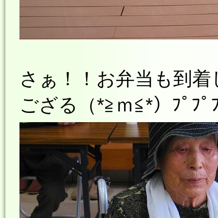
さぁ！！お弁当も到着
ござる（*≧ｍ≦*）ﾌﾟﾌﾟ