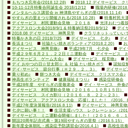
もちつき忘年会(2018.12.28)
2018.12 デイサービス 
10-11-12月特養合同誕生会 2018/12/12
職場内研修(2018.1
メンタルヘルス講習会 in 神津島やすらぎの里(2018.11.14)
やすらぎの里まつり開催される(2018.10.28)
特養村民大運動
デイサービス 村民運動会見物 ２０１８
光洋おむつ着脱講
アクアスロン大会2018/9/1 & 特養納涼祭2018/9/12
デイ
2018.08 デイサービス 神輿見学
クラリネットっていいですね
特養かき氷の日 2018/7/25
デイサービス 七夕♪
デイ
長浜まつり
社協たい焼きボランティア(2018.2.20)
お
デイサービス 神輿見物♪
平成29年7月 七夕会
デイ
平成２９年６月２１．２２日ミニ運動会
デイサービス お
デイサービス ゲーム大会♪
デイサービス 桜見物♪
デイ おやつの日☆甘太郎☆ ＆ 社協 たい焼きボラ
認知症
デイ･サービス 節分行事（Ｈ２９．２．３）
デイサービ
乗り初め♪
餅つき大会
デイサービス クリスマス会♪
神高生ボランティア
健康福祉まつり♪
感染症研修会
平成28年度 やすらぎの里敬老会
デイ・サービス 外食の日
デイサービス 村民運動会見物（２０１６，１０月１５日）
デイサービス スイカ割り（２０１６．８．２２～２３）
デイサービス アクアスロン大会 応援しました！ (2016、8
平成27年度決算報告(2016.8.11)
デイサービス 神輿見物
七夕に願い事！！
生活支援ハウス レクレーション（2016
デイサービス ミニ運動会開催しました！（２０１６．６．１
開設20周年記念式典・第19回やすらぎの里祭（2016.5.15）
新年度全体朝礼・感染症予防講習会(2016.4.1)
高校生吹奏楽