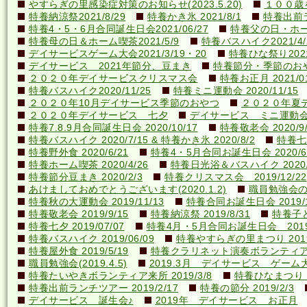
やすらぎの里感染症対策のお知らせ(2023.5.20)
１００歳を
特養納涼祭2021/8/29
特養かき氷 2021/8/1
特養出前ラ
特養4・5・6月合同誕生日会2021/06/27
特養父の日・ホーム喫
特養母の日＆ホーム喫茶2021/5/9
特養バスハイク2021/4/2
デイサービスゲーム大会2021/3/19・20
特養ひな祭り2021
デイサービス 2021年節分、豆まき
特養節分・季節のおやつ 
２０２０年デイサービスクリスマス会
特養お正月 2021/01
特養バスハイク2020/11/25
特養ミニ運動会 2020/11/15
２０２０年10月デイサービス季節のおやつ
２０２０年夏
２０２０年デイサービス 七夕
デイサービス ミニ運動
特養7.8.9月合同誕生日会 2020/10/17
特養敬老会 2020/9/
特養バスハイク 2020/7/15 & 特養かき氷 2020/8/2
特養七夕
特養野外食 2020/6/21
特養4・5月合同お誕生日会 2020/6
特養ホーム喫茶 2020/4/26
特養日光浴＆バスハイク 2020/4
特養節分豆まき 2020/2/3
特養クリスマス会 2019/12/22
あけましておめでとうございます(2020.1.2)
職員勉強会の様子
特養秋の大運動会 2019/11/13
特養合同お誕生日会 2019/1
特養敬老会 2019/9/15
特養納涼祭 2019/8/31
特養子ど
特養七夕 2019/07/07
特養4月・5月合同お誕生日会 2019/
特養バスハイク 2019/06/09
特養やすらぎの里まつり 2019/
特養屋外食 2019/5/19
特養クラリネット演奏ボランティア来所
職員勉強会(2019.4.5)
2019.3月 デイサービス ゲーム
特養たいやきボランティア来所 2019/3/8
特養ひなまつり 20
特養出前ランチツアー 2019/2/17
特養の節分 2019/2/3
デイサービス 誕生会♪
2019年 デイサービス お正月