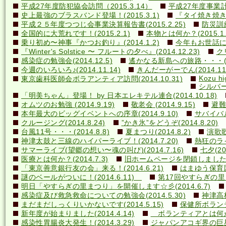
平成27年度防犯協会訪問（2015.3.14）
平成27年度事業計画
史上最強のブラスバンド登場！(2015.3.1)
『タイ焼き焼き隊
平成２５年度つつじ会事業決算報告書(2015.2.25)
防災訓練(
全国的に大荒れです！(2015.2.1)
本物とは何か？(2015.1.
乗り初め〜神事『かつお釣り』(2014.1.2)
今年もお世話になり
『Winter's Solstice 〜 フルートの夕べ』(2014.12.23)
クリ
感染症の勉強会(2014.12.5)
遙かなる新島への旅路・・・(201
今週のいろいろ♪(2014.11.14)
きんだーがーでん(2014.11.
Kozu hi
東京歯科医師会ボラアンティア訪問(2014.10.31)
シルバー
「明美ちゃん」登場！ by 日本エレキテル連合(2014.10.18)
オムツのお勉強 (2014.9.19)
敬老会 (2014.9.15)
避難訓
本年最大のビッグイベントへの序章(2014.9.10)
サバイバル(
クルージング(2014.8.24)
”かき氷”をどうぞ(2014.8.20)
台風11号・・・(2014.8.8)
夏まつり(2014.8.2)
演歌歌
神津太鼓と三線のハイパーライブ！(2014.7.20)
熱狂のライ
サマーライブ(望郷の想い〜魂の叫び)(2014.7.16)
七夕(201
医療とは何か？(2014.7.3)
旧ホームページを閉鎖しました(20
「東京善意銀行友の会」来る！(2014.6.21)
はまゆう保育園児
謎のベールがついに！(2014.6.11)
第17回やすらぎの里まつ
明日「やすらぎの里まつり」を開催します☆彡(2014.6.7)
感染症及び救急救命についての勉強会(2014.5.30)
神津高校
まだまだしっくりいかないです(2014.5.15)
保健所ボランティ
新年度が始まりました(2014.4.14)
ボランティアとは何か？(
感染性胃腸炎大発生！(2014.3.29)
ジャパンアコギ界の巨星墜つ