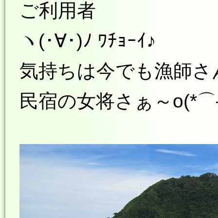
ご利用者
ヽ(･∀･)ﾉ ﾜﾁｮｰｲ♪
気持ちは今でも漁師さ
民宿の女将さぁ～o(*⌒