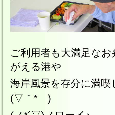
ご利用者も大満足なお
がえる港や
海岸風景を存分に
満喫
(▽｀*ゝ)