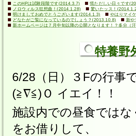
このHPは試験段階です(2014.3.7)
慌ただしい日々です(2014
ノロウィルス狂想曲！(2014.1.28)
驚いたッス！(2014.1.2
明けましておめでとうございます(2014.1.3)
やはりマイケル
どなたがご覧になっているのでしょう？(2013.10.8)
新や
新ホームページは７月中旬以降の公開となります！？多分（汗）←誰
特養野外食
6/28（日）３Fの行
(≧∇≦)Ｏ イエイ！！
施設内での昼食ではな
をお借りして、