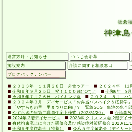
運営方針・お知らせ
つつじ会沿革
施設案内
介護に関する相談窓口
ブログバックナンバー
２０２３年 １１月２８日 外食ツアー
２０２４年 11
令和６年９月２５日 祝！１００歳(^O^)／
令和6年 9月
令和６年７月２６日 バイキング食
２０２４ ５月 ハ
２０２４年３月 デイサービス「お弁当バスハイク＆桜見学」
「やすらぎの里 里まつりに向けて 緊急SOS 亀池の水全
やすらぎの里第二職員住宅上棟式（2023/4/30）
介護事故
2024年 2階デイサービス
2023年 クリスマス会 2階デイ
身体拘束廃止に向けた研修会及び感染症対策研修会 2023/11/1
令和５年度敬老会（特養）
令和５年度敬老会（デイサー