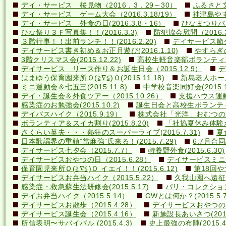
デイ・サービス 桜見物（2016．3．29～30）
ふるさと文
デイ・サービス ゲーム大会（2016.3.18/19）
神津島やす
デイ・サービス 外食の日(2016.3.8・16）
ひなまつりバ
ひな祭り３Ｆ写真集！！(2016.3.3)
防犯協会慰問（2016.3
３階行事！！出前ランチ！！(2016.2.20)
デイサービス節分行
デイサービス書き初め＆お正月遊び(2016.1.10)
やすらぎの里
3階クリスマス会(2015.12.22)
高校生軽音楽部ボランティアコ
デイサービス リース作り＆お誕生日会（2015.12.9）
デ
はまゆう保育園来所Ｏ(≧∇≦)Ｏ(2015.11.18)
新島老人ホーム研
ミニ運動会＆七五三(2015.11.8)
中学校音楽同好会(2015.10
デイ・誕生会＆外食ツアー（2015.10.26）
支援ハウス運動会
感染症のお勉強会(2015.10.2)
誕生日会と高校生ボランティア(
デイバスハイク（2015.9.19）
株式会社「光洋」おむつのあて方
ボランティア＆スイカ割り(2015.8.20)
「社協夏休み体験ボラ
さくらい英夫・・・熱狂のスーパーライブ(2015.7.31)
夏
日本歌謡界の重鎮”當麻強”氏来る！(2015.7.29)
6.7月合同誕
デイサービス七夕会（2015.7.7）
特養野外食(2015.6.30)
デイサービスおやつの日（2015.6.28）
デイサービスミニ運動
保育園児来所Ｏ(≧∇≦)Ｏ イエイ！！(2015.6.12)
第18回や
デイサービスお弁当ハイク（2015.5.22）
久我山園へ遠征！(
感染症・救急蘇生法研修会(2015.5.17)
パリ・コレクション？(
デイお弁当ハイク（2015.5.14）
GWとは何か？(2015.5.7
デイサービスお散歩（2015.4.28）
デイサービスおやつの日（
デイサービス誕生会（2015.4.16）
新施設長あいさつ(2015.
所信表明〜サバイバル (2015.4.3)
史上最強の布陣(2015.4.