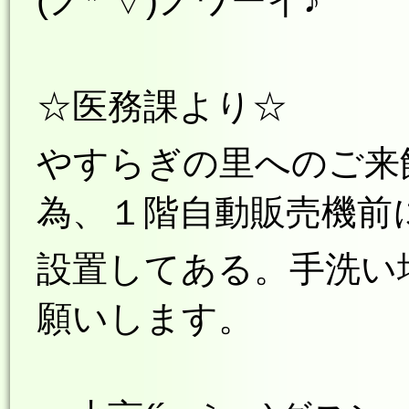
(ノ*´▽)ノワーイ♪
☆医務課より☆
やすらぎの里へのご来
為、１階自動販売機前
設置してある。手洗い
願いします。