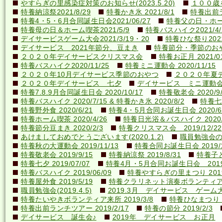
やすらぎの里感染症対策のお知らせ(2023.5.20)
１００歳を
特養納涼祭2021/8/29
特養かき氷 2021/8/1
特養出前ラ
特養4・5・6月合同誕生日会2021/06/27
特養父の日・ホーム喫
特養母の日＆ホーム喫茶2021/5/9
特養バスハイク2021/4/2
デイサービスゲーム大会2021/3/19・20
特養ひな祭り2021
デイサービス 2021年節分、豆まき
特養節分・季節のおやつ 
２０２０年デイサービスクリスマス会
特養お正月 2021/01
特養バスハイク2020/11/25
特養ミニ運動会 2020/11/15
２０２０年10月デイサービス季節のおやつ
２０２０年夏
２０２０年デイサービス 七夕
デイサービス ミニ運動
特養7.8.9月合同誕生日会 2020/10/17
特養敬老会 2020/9/
特養バスハイク 2020/7/15 & 特養かき氷 2020/8/2
特養七夕
特養野外食 2020/6/21
特養4・5月合同お誕生日会 2020/6
特養ホーム喫茶 2020/4/26
特養日光浴＆バスハイク 2020/4
特養節分豆まき 2020/2/3
特養クリスマス会 2019/12/22
あけましておめでとうございます(2020.1.2)
職員勉強会の様子
特養秋の大運動会 2019/11/13
特養合同お誕生日会 2019/1
特養敬老会 2019/9/15
特養納涼祭 2019/8/31
特養子ど
特養七夕 2019/07/07
特養4月・5月合同お誕生日会 2019/
特養バスハイク 2019/06/09
特養やすらぎの里まつり 2019/
特養屋外食 2019/5/19
特養クラリネット演奏ボランティア来所
職員勉強会(2019.4.5)
2019.3月 デイサービス ゲーム
特養たいやきボランティア来所 2019/3/8
特養ひなまつり 20
特養出前ランチツアー 2019/2/17
特養の節分 2019/2/3
デイサービス 誕生会♪
2019年 デイサービス お正月