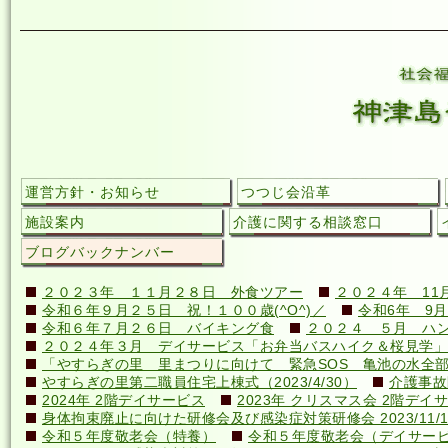
運営方針・お知らせ
つつじ会沿革
施設案内
介護に関する相談窓口
ブログバックナンバー
２０２３年 １１月２８日 外食ツアー
２０２４年 11
令和６年９月２５日 祝！１００歳(^O^)／
令和6年 9月
令和６年７月２６日 バイキング食
２０２４ ５月 ハ
２０２４年３月 デイサービス「お弁当バスハイク＆桜見学」
「やすらぎの里 里まつりに向けて 緊急SOS 亀池の水全
やすらぎの里第二職員住宅上棟式（2023/4/30）
介護事故
2024年 2階デイサービス
2023年 クリスマス会 2階デイ
身体拘束廃止に向けた研修会及び感染症対策研修会 2023/11/1
令和５年度敬老会（特養）
令和５年度敬老会（デイサー