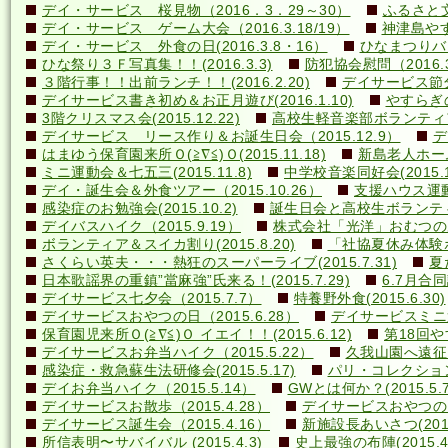
デイ・サービス 桜見物（2016．3．29～30）
ふるさと文
デイ・サービス ゲーム大会（2016.3.18/19）
神津島やす
デイ・サービス 外食の日(2016.3.8・16）
ひなまつりバ
ひな祭り３Ｆ写真集！！(2016.3.3)
防犯協会慰問（2016.3
３階行事！！出前ランチ！！(2016.2.20)
デイサービス節分行
デイサービス書き初め＆お正月遊び(2016.1.10)
やすらぎの里
3階クリスマス会(2015.12.22)
高校生軽音楽部ボランティアコ
デイサービス リース作り＆お誕生日会（2015.12.9）
デ
はまゆう保育園来所Ｏ(≧∇≦)Ｏ(2015.11.18)
新島老人ホーム研
ミニ運動会＆七五三(2015.11.8)
中学校音楽同好会(2015.10
デイ・誕生会＆外食ツアー（2015.10.26）
支援ハウス運動会
感染症のお勉強会(2015.10.2)
誕生日会と高校生ボランティア(
デイバスハイク（2015.9.19）
株式会社「光洋」おむつのあて方
ボランティア＆スイカ割り(2015.8.20)
「社協夏休み体験ボラ
さくらい英夫・・・熱狂のスーパーライブ(2015.7.31)
夏
日本歌謡界の重鎮”當麻強”氏来る！(2015.7.29)
6.7月合同誕
デイサービス七夕会（2015.7.7）
特養野外食(2015.6.30)
デイサービスおやつの日（2015.6.28）
デイサービスミニ運動
保育園児来所Ｏ(≧∇≦)Ｏ イエイ！！(2015.6.12)
第18回や
デイサービスお弁当ハイク（2015.5.22）
久我山園へ遠征！(
感染症・救急蘇生法研修会(2015.5.17)
パリ・コレクション？(
デイお弁当ハイク（2015.5.14）
GWとは何か？(2015.5.7
デイサービスお散歩（2015.4.28）
デイサービスおやつの日（
デイサービス誕生会（2015.4.16）
新施設長あいさつ(2015.
所信表明〜サバイバル (2015.4.3)
史上最強の布陣(2015.4.