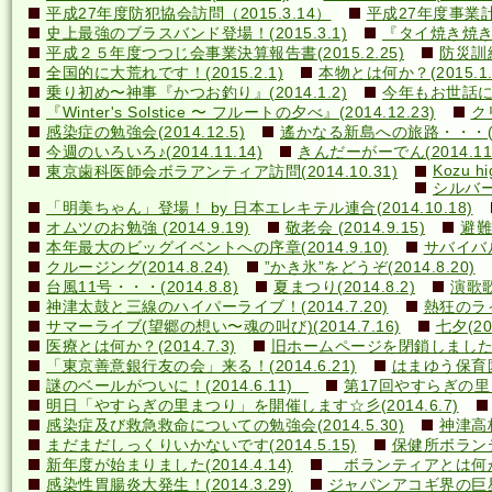
平成27年度防犯協会訪問（2015.3.14）
平成27年度事業計画
史上最強のブラスバンド登場！(2015.3.1)
『タイ焼き焼き隊
平成２５年度つつじ会事業決算報告書(2015.2.25)
防災訓練(
全国的に大荒れです！(2015.2.1)
本物とは何か？(2015.1.
乗り初め〜神事『かつお釣り』(2014.1.2)
今年もお世話になり
『Winter's Solstice 〜 フルートの夕べ』(2014.12.23)
クリ
感染症の勉強会(2014.12.5)
遙かなる新島への旅路・・・(201
今週のいろいろ♪(2014.11.14)
きんだーがーでん(2014.11.
Kozu hi
東京歯科医師会ボラアンティア訪問(2014.10.31)
シルバー
「明美ちゃん」登場！ by 日本エレキテル連合(2014.10.18)
オムツのお勉強 (2014.9.19)
敬老会 (2014.9.15)
避難訓
本年最大のビッグイベントへの序章(2014.9.10)
サバイバル(
クルージング(2014.8.24)
”かき氷”をどうぞ(2014.8.20)
台風11号・・・(2014.8.8)
夏まつり(2014.8.2)
演歌歌
神津太鼓と三線のハイパーライブ！(2014.7.20)
熱狂のライ
サマーライブ(望郷の想い〜魂の叫び)(2014.7.16)
七夕(201
医療とは何か？(2014.7.3)
旧ホームページを閉鎖しました(20
「東京善意銀行友の会」来る！(2014.6.21)
はまゆう保育園児
謎のベールがついに！(2014.6.11)
第17回やすらぎの里まつ
明日「やすらぎの里まつり」を開催します☆彡(2014.6.7)
感染症及び救急救命についての勉強会(2014.5.30)
神津高校
まだまだしっくりいかないです(2014.5.15)
保健所ボランティ
新年度が始まりました(2014.4.14)
ボランティアとは何か？(
感染性胃腸炎大発生！(2014.3.29)
ジャパンアコギ界の巨星墜つ