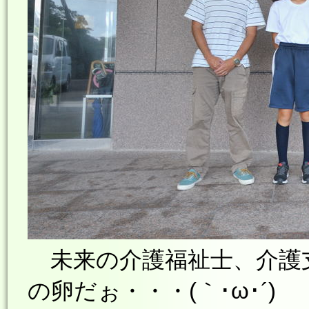
未来の介護福祉士、介護
の卵だぉ・・・(｀･ω･´)ゞ