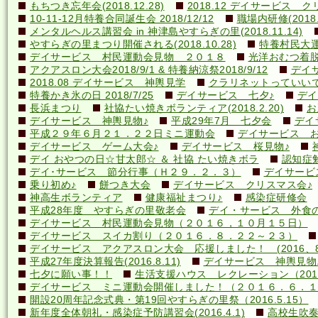
もちつき忘年会(2018.12.28)
2018.12 デイサービス 
10-11-12月特養合同誕生会 2018/12/12
職場内研修(2018.1
メンタルヘルス講習会 in 神津島やすらぎの里(2018.11.14)
やすらぎの里まつり開催される(2018.10.28)
特養村民大運動
デイサービス 村民運動会見物 ２０１８
光洋おむつ着脱講
アクアスロン大会2018/9/1 & 特養納涼祭2018/9/12
デイ
2018.08 デイサービス 神輿見学
クラリネットっていいですね
特養かき氷の日 2018/7/25
デイサービス 七夕♪
デイ
長浜まつり
社協たい焼きボランティア(2018.2.20)
お
デイサービス 神輿見物♪
平成29年7月 七夕会
デイ
平成２９年６月２１．２２日ミニ運動会
デイサービス お
デイサービス ゲーム大会♪
デイサービス 桜見物♪
デイ おやつの日☆甘太郎☆ ＆ 社協 たい焼きボラ
認知症
デイ･サービス 節分行事（Ｈ２９．２．３）
デイサービ
乗り初め♪
餅つき大会
デイサービス クリスマス会♪
神高生ボランティア
健康福祉まつり♪
感染症研修会
平成28年度 やすらぎの里敬老会
デイ・サービス 外食の日
デイサービス 村民運動会見物（２０１６，１０月１５日）
デイサービス スイカ割り（２０１６．８．２２～２３）
デイサービス アクアスロン大会 応援しました！ (2016、8
平成27年度決算報告(2016.8.11)
デイサービス 神輿見物
七夕に願い事！！
生活支援ハウス レクレーション（2016
デイサービス ミニ運動会開催しました！（２０１６．６．１
開設20周年記念式典・第19回やすらぎの里祭（2016.5.15）
新年度全体朝礼・感染症予防講習会(2016.4.1)
高校生吹奏楽