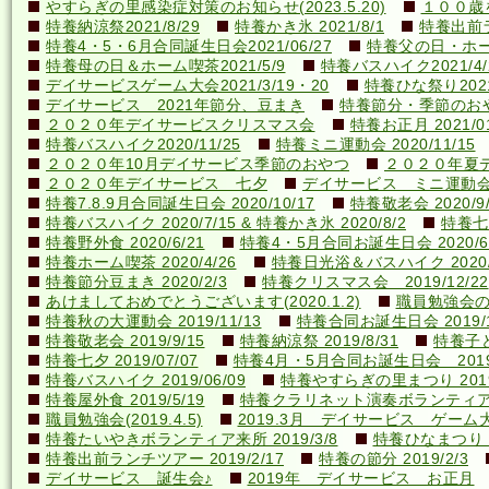
やすらぎの里感染症対策のお知らせ(2023.5.20)
１００歳を
特養納涼祭2021/8/29
特養かき氷 2021/8/1
特養出前ラ
特養4・5・6月合同誕生日会2021/06/27
特養父の日・ホーム喫
特養母の日＆ホーム喫茶2021/5/9
特養バスハイク2021/4/2
デイサービスゲーム大会2021/3/19・20
特養ひな祭り2021
デイサービス 2021年節分、豆まき
特養節分・季節のおやつ 
２０２０年デイサービスクリスマス会
特養お正月 2021/01
特養バスハイク2020/11/25
特養ミニ運動会 2020/11/15
２０２０年10月デイサービス季節のおやつ
２０２０年夏
２０２０年デイサービス 七夕
デイサービス ミニ運動
特養7.8.9月合同誕生日会 2020/10/17
特養敬老会 2020/9/
特養バスハイク 2020/7/15 & 特養かき氷 2020/8/2
特養七夕
特養野外食 2020/6/21
特養4・5月合同お誕生日会 2020/6
特養ホーム喫茶 2020/4/26
特養日光浴＆バスハイク 2020/4
特養節分豆まき 2020/2/3
特養クリスマス会 2019/12/22
あけましておめでとうございます(2020.1.2)
職員勉強会の様子
特養秋の大運動会 2019/11/13
特養合同お誕生日会 2019/1
特養敬老会 2019/9/15
特養納涼祭 2019/8/31
特養子ど
特養七夕 2019/07/07
特養4月・5月合同お誕生日会 2019/
特養バスハイク 2019/06/09
特養やすらぎの里まつり 2019/
特養屋外食 2019/5/19
特養クラリネット演奏ボランティア来所
職員勉強会(2019.4.5)
2019.3月 デイサービス ゲーム
特養たいやきボランティア来所 2019/3/8
特養ひなまつり 20
特養出前ランチツアー 2019/2/17
特養の節分 2019/2/3
デイサービス 誕生会♪
2019年 デイサービス お正月