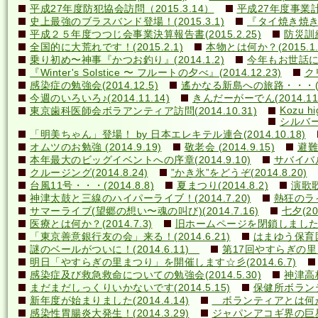
平成27年度防犯協会訪問（2015.3.14）
平成27年度事業計画
史上最強のブラスバンド登場！(2015.3.1)
『タイ焼き焼き隊
平成２５年度つつじ会事業決算報告書(2015.2.25)
防災訓練(
全国的に大荒れです！(2015.2.1)
本物とは何か？(2015.1.
乗り初め〜神事『かつお釣り』(2014.1.2)
今年もお世話になり
『Winter's Solstice 〜 フルートの夕べ』(2014.12.23)
クリ
感染症の勉強会(2014.12.5)
遙かなる新島への旅路・・・(201
今週のいろいろ♪(2014.11.14)
きんだーがーでん(2014.11.
Kozu hi
東京歯科医師会ボラアンティア訪問(2014.10.31)
シルバー
「明美ちゃん」登場！ by 日本エレキテル連合(2014.10.18)
オムツのお勉強 (2014.9.19)
敬老会 (2014.9.15)
避難訓
本年最大のビッグイベントへの序章(2014.9.10)
サバイバル(
クルージング(2014.8.24)
”かき氷”をどうぞ(2014.8.20)
台風11号・・・(2014.8.8)
夏まつり(2014.8.2)
演歌歌
神津太鼓と三線のハイパーライブ！(2014.7.20)
熱狂のライ
サマーライブ(望郷の想い〜魂の叫び)(2014.7.16)
七夕(201
医療とは何か？(2014.7.3)
旧ホームページを閉鎖しました(20
「東京善意銀行友の会」来る！(2014.6.21)
はまゆう保育園児
謎のベールがついに！(2014.6.11)
第17回やすらぎの里まつ
明日「やすらぎの里まつり」を開催します☆彡(2014.6.7)
感染症及び救急救命についての勉強会(2014.5.30)
神津高校
まだまだしっくりいかないです(2014.5.15)
保健所ボランティ
新年度が始まりました(2014.4.14)
ボランティアとは何か？(
感染性胃腸炎大発生！(2014.3.29)
ジャパンアコギ界の巨星墜つ