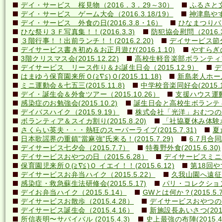
デイ・サービス 桜見物（2016．3．29～30）
ふるさと文
デイ・サービス ゲーム大会（2016.3.18/19）
神津島やす
デイ・サービス 外食の日(2016.3.8・16）
ひなまつりバ
ひな祭り３Ｆ写真集！！(2016.3.3)
防犯協会慰問（2016.3
３階行事！！出前ランチ！！(2016.2.20)
デイサービス節分行
デイサービス書き初め＆お正月遊び(2016.1.10)
やすらぎの里
3階クリスマス会(2015.12.22)
高校生軽音楽部ボランティアコ
デイサービス リース作り＆お誕生日会（2015.12.9）
デ
はまゆう保育園来所Ｏ(≧∇≦)Ｏ(2015.11.18)
新島老人ホーム研
ミニ運動会＆七五三(2015.11.8)
中学校音楽同好会(2015.10
デイ・誕生会＆外食ツアー（2015.10.26）
支援ハウス運動会
感染症のお勉強会(2015.10.2)
誕生日会と高校生ボランティア(
デイバスハイク（2015.9.19）
株式会社「光洋」おむつのあて方
ボランティア＆スイカ割り(2015.8.20)
「社協夏休み体験ボラ
さくらい英夫・・・熱狂のスーパーライブ(2015.7.31)
夏
日本歌謡界の重鎮”當麻強”氏来る！(2015.7.29)
6.7月合同誕
デイサービス七夕会（2015.7.7）
特養野外食(2015.6.30)
デイサービスおやつの日（2015.6.28）
デイサービスミニ運動
保育園児来所Ｏ(≧∇≦)Ｏ イエイ！！(2015.6.12)
第18回や
デイサービスお弁当ハイク（2015.5.22）
久我山園へ遠征！(
感染症・救急蘇生法研修会(2015.5.17)
パリ・コレクション？(
デイお弁当ハイク（2015.5.14）
GWとは何か？(2015.5.7
デイサービスお散歩（2015.4.28）
デイサービスおやつの日（
デイサービス誕生会（2015.4.16）
新施設長あいさつ(2015.
所信表明〜サバイバル (2015.4.3)
史上最強の布陣(2015.4.