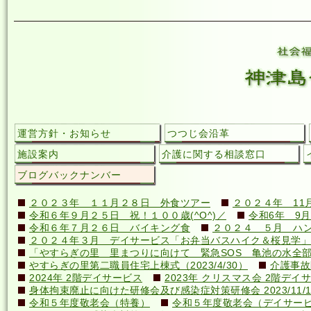
運営方針・お知らせ
つつじ会沿革
施設案内
介護に関する相談窓口
ブログバックナンバー
２０２３年 １１月２８日 外食ツアー
２０２４年 11
令和６年９月２５日 祝！１００歳(^O^)／
令和6年 9月
令和６年７月２６日 バイキング食
２０２４ ５月 ハ
２０２４年３月 デイサービス「お弁当バスハイク＆桜見学」
「やすらぎの里 里まつりに向けて 緊急SOS 亀池の水全
やすらぎの里第二職員住宅上棟式（2023/4/30）
介護事故
2024年 2階デイサービス
2023年 クリスマス会 2階デイ
身体拘束廃止に向けた研修会及び感染症対策研修会 2023/11/1
令和５年度敬老会（特養）
令和５年度敬老会（デイサー