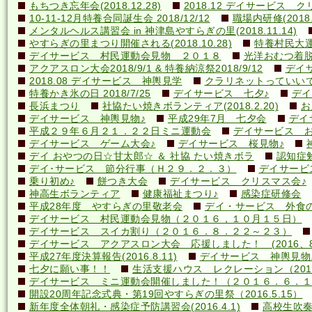
もちつき忘年会(2018.12.28)
2018.12 デイサービス 
10-11-12月特養合同誕生会 2018/12/12
職場内研修(2018.1
メンタルヘルス講習会 in 神津島やすらぎの里(2018.11.14)
やすらぎの里まつり開催される(2018.10.28)
特養村民大運動
デイサービス 村民運動会見物 ２０１８
光洋おむつ着脱講
アクアスロン大会2018/9/1 & 特養納涼祭2018/9/12
デイ
2018.08 デイサービス 神輿見学
クラリネットっていいですね
特養かき氷の日 2018/7/25
デイサービス 七夕♪
デイ
長浜まつり
社協たい焼きボランティア(2018.2.20)
お
デイサービス 神輿見物♪
平成29年7月 七夕会
デイ
平成２９年６月２１．２２日ミニ運動会
デイサービス お
デイサービス ゲーム大会♪
デイサービス 桜見物♪
デイ おやつの日☆甘太郎☆ ＆ 社協 たい焼きボラ
認知症
デイ･サービス 節分行事（Ｈ２９．２．３）
デイサービ
乗り初め♪
餅つき大会
デイサービス クリスマス会♪
神高生ボランティア
健康福祉まつり♪
感染症研修会
平成28年度 やすらぎの里敬老会
デイ・サービス 外食の日
デイサービス 村民運動会見物（２０１６，１０月１５日）
デイサービス スイカ割り（２０１６．８．２２～２３）
デイサービス アクアスロン大会 応援しました！ (2016、8
平成27年度決算報告(2016.8.11)
デイサービス 神輿見物
七夕に願い事！！
生活支援ハウス レクレーション（2016
デイサービス ミニ運動会開催しました！（２０１６．６．１
開設20周年記念式典・第19回やすらぎの里祭（2016.5.15）
新年度全体朝礼・感染症予防講習会(2016.4.1)
高校生吹奏楽