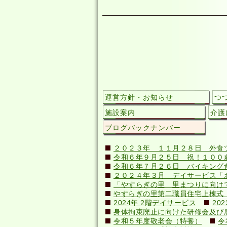
運営方針・お知らせ
つ
施設案内
介護
ブログバックナンバー
２０２３年 １１月２８日 外食
令和６年９月２５日 祝！１００歳(
令和６年７月２６日 バイキング
２０２４年３月 デイサービス「
「やすらぎの里 里まつりに向け
やすらぎの里第二職員住宅上棟式（20
2024年 2階デイサービス
20
身体拘束廃止に向けた研修会及び感染症
令和５年度敬老会（特養）
令