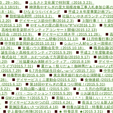
．29～30）
ふるさと文化展で特別賞（2016.3.23）
3.18/19）
神津島やすらぎの里大規模改修工事入札参加公募のお知ら
.8・16）
ひなまつりバイキング
平成２８年度事業計画プレゼン(
)
防犯協会慰問（2016.3.2）
社協たいやきボランティア(2016.
.20)
デイサービス節分行事(2016.2.3)
３階行事！！！節分豆ま
16.1.10)
やすらぎの里の新年(/o^∀^o)(2016.1.3)
年末恒
高校生軽音楽部ボランティアコンサート開催(2015.12.13)
（2015.12.9）
デイサービス焼き芋（2015.11.28）
高
11.18)
新島老人ホーム研修(2015.11.13)
11月特養行事(201
中学校音楽同好会(2015.10.31)
シルバー人材センター清掃ボランテ
0.26）
支援ハウス運動会見学（2015.10.18）
職員会議(201
誕生日会と高校生ボランティア(2015.9.29)
平成２７年度敬老会(20
株式会社「光洋」おむつのあて方講習会(20150.9.17)
納涼祭(20
20)
「社協夏休み体験ボランティア」(2015.8.19)
デイサービ
ブ(2015.7.31)
夏だぁ！祭りだぁ！御神輿だぁ！ε=ε=(ノ≧∇≦）ノ
15.7.29)
6.7月合同誕生日会(｡･ω･)ﾉﾞ(2015.7.31)
中学生
特養野外食(2015.6.30)
東京善意銀行友の会公演開催！(2015.
28）
デイサービスミニ運動会(2015.6.22)
食物連鎖 (2015.6
015.6.12)
第18回やすらぎの里まつり開催！(2015.5.31)
5.22）
久我山園へ遠征！(2015.5.26)
４・５月の合同誕生日会(v
17)
パリ・コレクション？(2015.5.20)
☆お誕生日☆(2017.5
GWとは何か？(2015.5.7)
美味しい（＾＾）美味しい（＾＾）(20
）
デイサービスおやつの日（2015.4.24）
長浜まつり＆新人紹介！
）
新施設長あいさつ(2015.4.16)
特養お誕生日・特養新人紹介！！
史上最強の布陣(2015.4.1)
★ 特養花見 ★(2015.3.31)