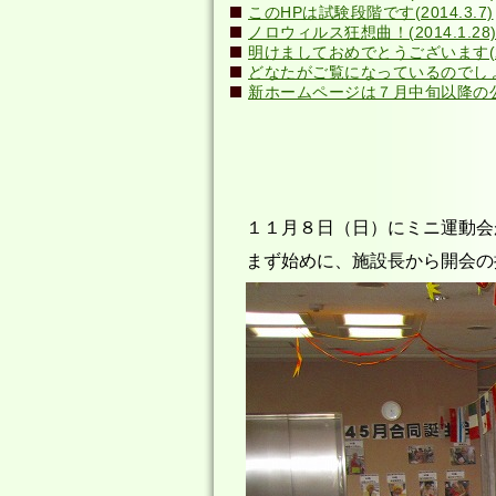
このHPは試験段階です(2014.3.7)
ノロウィルス狂想曲！(2014.1.28
明けましておめでとうございます(201
どなたがご覧になっているのでしょう？(
新ホームページは７月中旬以降の公開
１１月８日（日）にミニ運動会
まず始めに、施設長から開会の挨