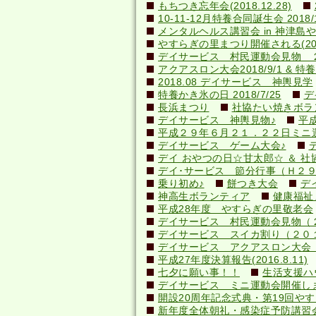
もちつき忘年会(2018.12.28)
10-11-12月特養合同誕生会 2018/1
メンタルヘルス講習会 in 神津島やすら
やすらぎの里まつり開催される(2018.
デイサービス 村民運動会見物 
アクアスロン大会2018/9/1 & 特養納
2018.08 デイサービス 神輿見学
特養かき氷の日 2018/7/25
デ
長浜まつり
社協たい焼きボランテ
デイサービス 神輿見物♪
平
平成２９年６月２１．２２日ミニ
デイサービス ゲーム大会♪
デイ おやつの日☆甘太郎☆ ＆ 社
デイ･サービス 節分行事（Ｈ２
乗り初め♪
餅つき大会
デ
神高生ボランティア
健康福祉
平成28年度 やすらぎの里敬老会
デイサービス 村民運動会見物（
デイサービス スイカ割り（２０
デイサービス アクアスロン大会 応
平成27年度決算報告(2016.8.11)
七夕に願い事！！
生活支援ハ
デイサービス ミニ運動会開催し
開設20周年記念式典・第19回やすら
新年度全体朝礼・感染症予防講習会(20