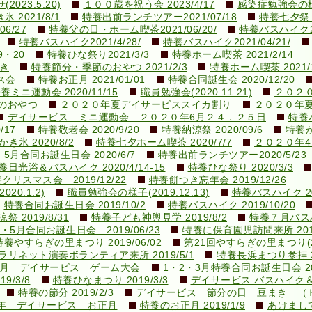
23.5.20)
１００歳を祝う会 2023/4/17
感染症勉強会の様子(
 2021/8/1
特養出前ランチツアー2021/07/18
特養七夕祭り2
6/27
特養父の日・ホーム喫茶2021/06/20/
特養バスハイク20
特養バスハイク2021/4/28/
特養バスハイク2021/04/21/
9・20
特養ひな祭り2021/3/3
特養ホーム喫茶 2021/2/14
き
特養節分・季節のおやつ 2021/2/3
特養ホーム喫茶 2021/1
ス会
特養お正月 2021/01/01
特養合同誕生会 2020/12/20
養ミニ運動会 2020/11/15
職員勉強会(2020.11.21)
２０２
のおやつ
２０２０年夏デイサービススイカ割り
２０２０年
デイサービス ミニ運動会 ２０２０年6月２４．２５日
特養バ
/17
特養敬老会 2020/9/20
特養納涼祭 2020/09/6
特養か
き氷 2020/8/2
特養七夕ホーム喫茶 2020/7/7
２０２０年
5月合同お誕生日会 2020/6/7
特養出前ランチツアー2020/5/23
養日光浴＆バスハイク 2020/4/14-15
特養ひな祭り 2020/3/3
クリスマス会 2019/12/22
特養餅つき忘年会 2019/12/26
0.1.2)
職員勉強会の様子(2019.12.13)
特養バスハイク 201
特養合同お誕生日会 2019/10/2
特養バスハイク 2019/10/20
祭 2019/8/31
特養子ども神輿見学 2019/8/2
特養７月バスハイ
・5月合同お誕生日会 2019/06/23
特養に保育園児訪問来所 2019
特養やすらぎの里まつり 2019/06/02
第21回やすらぎの里まつり(201
ラリネット演奏ボランティア来所 2019/5/1
特養長浜まつり参拝 20
9.3月 デイサービス ゲーム大会
1・2・3月特養合同お誕生日会 201
/3/8
特養ひなまつり 2019/3/3
デイサービス バスハイク
特養の節分 2019/2/3
デイサービス 節分の日 豆まき （
9年 デイサービス お正月
特養のお正月 2019/1/9
あけまして