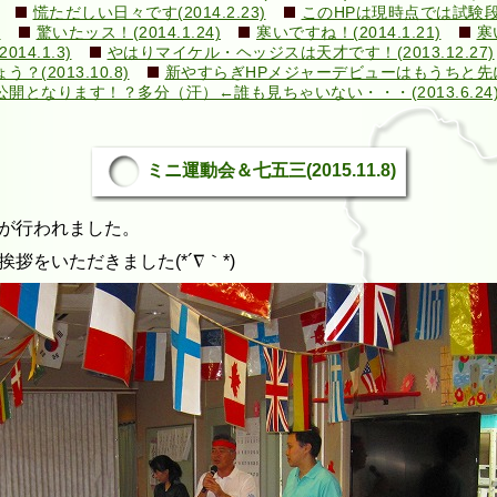
慌ただしい日々です(2014.2.23)
このHPは現時点では試験段階で
)
驚いたッス！(2014.1.24)
寒いですね！(2014.1.21)
寒
4.1.3)
やはりマイケル・ヘッジスは天才です！(2013.12.27)
2013.10.8)
新やすらぎHPメジャーデビューはもうちと先になり
となります！？多分（汗）←誰も見ちゃいない・・・(2013.6.24
ミニ運動会＆七五三(2015.11.8)
が行われました。
拶をいただきました(*´∇｀*)