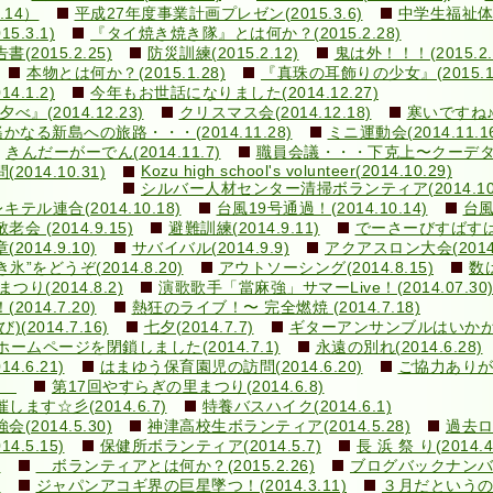
.14）
平成27年度事業計画プレゼン(2015.3.6)
中学生福祉体験
.3.1)
『タイ焼き焼き隊』とは何か？(2015.2.28)
015.2.25)
防災訓練(2015.2.12)
鬼は外！！！(2015.2.
本物とは何か？(2015.1.28)
『真珠の耳飾りの少女』(2015.1.
.1.2)
今年もお世話になりました(2014.12.27)
の夕べ』(2014.12.23)
クリスマス会(2014.12.18)
寒いですね♪(2
遙かなる新島への旅路・・・(2014.11.28)
ミニ運動会(2014.11.1
きんだーがーでん(2014.11.7)
職員会議・・・下克上〜クーデター！(
Kozu high school's volunteer(2014.10.29)
14.10.31)
シルバー人材センター清掃ボランティア(2014.10.
ル連合(2014.10.18)
台風19号通過！(2014.10.14)
台風
敬老会 (2014.9.15)
避難訓練(2014.9.11)
でーさーびすばすはいく
14.9.10)
サバイバル(2014.9.9)
アクアスロン大会(2014.
き氷”をどうぞ(2014.8.20)
アウトソーシング(2014.8.15)
数は
まつり(2014.8.2)
演歌歌手「當麻強」サマーLive！(2014.07.30
14.7.20)
熱狂のライブ！〜 完全燃焼 (2014.7.18)
014.7.16)
七夕(2014.7.7)
ギターアンサンブルはいかが？(2
ホームページを閉鎖しました(2014.7.1)
永遠の別れ(2014.6.28)
.6.21)
はまゆう保育園児の訪問(2014.6.20)
ご協力ありがと
1)
第17回やすらぎの里まつり(2014.6.8)
す☆彡(2014.6.7)
特養バスハイク(2014.6.1)
014.5.30)
神津高校生ボランティア(2014.5.28)
過去ログ
.5.15)
保健所ボランティア(2014.5.7)
長 浜 祭 り(2014.
)
ボランティアとは何か？(2015.2.26)
ブログバックナン
)
ジャパンアコギ界の巨星墜つ！(2014.3.11)
３月だというのに