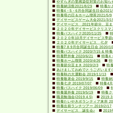
やすらぎの里感染症対策のお知らせ(20
特養納涼祭2021/8/29
特養かき氷
特養4・5・6月合同誕生日会2021/0
特養母の日＆ホーム喫茶2021/5/9
デイサービスゲーム大会2021/3/1
デイサービス 2021年節分、豆ま
２０２０年デイサービスクリスマ
特養バスハイク2020/11/25
特
２０２０年10月デイサービス季節
２０２０年デイサービス 七夕
特養7.8.9月合同誕生日会 2020/10
特養バスハイク 2020/7/15 & 特養か
特養野外食 2020/6/21
特養4・
特養ホーム喫茶 2020/4/26
特
特養節分豆まき 2020/2/3
特養
あけましておめでとうございます(202
特養秋の大運動会 2019/11/13
特養敬老会 2019/9/15
特養納涼
特養七夕 2019/07/07
特養4月
特養バスハイク 2019/06/09
特養屋外食 2019/5/19
特養ク
職員勉強会(2019.4.5)
201
特養たいやきボランティア来所 2019
特養出前ランチツアー 2019/2/17
デイサービス 誕生会♪
201