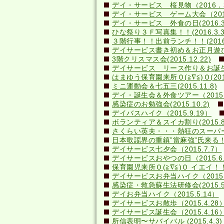
デイ・サービス 桜見物（2016．3
デイ・サービス ゲーム大会（2016.
デイ・サービス 外食の日(2016.3
ひな祭り３Ｆ写真集！！(2016.3.3
３階行事！！出前ランチ！！(2016.2
デイサービス書き初め＆お正月遊び(20
3階クリスマス会(2015.12.22)
デイサービス リース作り＆お誕生日会
はまゆう保育園来所Ｏ(≧∇≦)Ｏ(2015.
ミニ運動会＆七五三(2015.11.8)
デイ・誕生会＆外食ツアー（2015.1
感染症のお勉強会(2015.10.2)
デイバスハイク（2015.9.19）
ボランティア＆スイカ割り(2015.8.
さくらい英夫・・・熱狂のスーパーライ
日本歌謡界の重鎮”當麻強”氏来る！(20
デイサービス七夕会（2015.7.7）
デイサービスおやつの日（2015.6.
保育園児来所Ｏ(≧∇≦)Ｏ イエイ！！(2
デイサービスお弁当ハイク（2015.
感染症・救急蘇生法研修会(2015.5.
デイお弁当ハイク（2015.5.14）
デイサービスお散歩（2015.4.28
デイサービス誕生会（2015.4.16
所信表明〜サバイバル (2015.4.3)