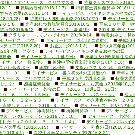
2018.12 デイサービス クリスマス会
特養クリスマス会 2018/12
2/12
職場内研修(2018.12.7)
特養郷土資料館見学 2018/11/
ぎの里(2018.11.14)
デイサービス バイキング＆おやつの日
10.28)
特養村民大運動会見物 2018/10/20
デイサービス
２０１８
光洋おむつ着脱講習会2018/10/2
平成３０年度 やす
涼祭2018/9/12
デイサービス 夏遊び♪
2018.08 デイ
クラリネットっていいですね♬ 2018/8/14
特養おみこし見物 2
イサービス 七夕♪
デイサービス 2018ミニ運動会
平成30
ィア(2018.2.20)
お正月（2018.1.3）
餅つき忘年会(2017.
成29年7月 七夕会
デイサービス バイキング食＆おやつの日
運動会
デイサービス お弁当の日♪
感染症及び救急蘇生法の勉強会
デイサービス 桜見物♪
神津中学校音楽部演奏会(2017.3.18)
協 たい焼きボラ
認知症勉強会
支援ハウス レク 郷土資料館
９．２．３）
デイサービス 書き初め&お正月遊び♪
新年あけ
イサービス クリスマス会♪
平成２８年度職員会議
特養大運
まつり♪
感染症研修会
デイサービス お茶会（2016年10月2
デイ・サービス 外食の日 （2016．10月1日、21日）
２０１６，１０月１５日）
デイサービス バスハイク♪
法人現
１６．８．２２～２３）
デイサービス かき氷食べ納め（２０１
援しました！ (2016、8、27）
デイサービス おやつの日
デイサービス 神輿見物♪
御神輿見学！！
デイサービス 
ウス レクレーション（2016．7．10）
デイサービス 七夕会
ました！（２０１６．６．１３～１４）
デイサービス バスハイク♪(2
ぎの里祭（2016.5.15）
デイサービス 外食の日♪(2016.4.25)
16.4.1)
高校生吹奏楽ボランティア(2016.3.21)