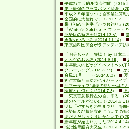
平成27年度防犯協会訪問（2015.3
史上最強のブラスバンド登場！(2015
平成２５年度つつじ会事業決算報告書(2
全国的に大荒れです！(2015.2.1)
乗り初め〜神事『かつお釣り』(2014
『Winter's Solstice 〜 フルート
感染症の勉強会(2014.12.5)
今週のいろいろ♪(2014.11.14)
東京歯科医師会ボラアンティア訪問(20
「明美ちゃん」登場！ by 日本エレキテ
オムツのお勉強 (2014.9.19)
本年最大のビッグイベントへの序章(20
クルージング(2014.8.24)
”か
台風11号・・・(2014.8.8)
夏
神津太鼓と三線のハイパーライブ！(20
サマーライブ(望郷の想い〜魂の叫び)(2
医療とは何か？(2014.7.3)
旧
「東京善意銀行友の会」来る！(2014
謎のベールがついに！(2014.6.1
明日「やすらぎの里まつり」を開催しま
感染症及び救急救命についての勉強会(2
まだまだしっくりいかないです(2014
新年度が始まりました(2014.4.14
感染性胃腸炎大発生！(2014.3.29