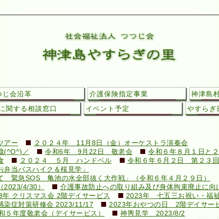
つじ会沿革
介護保険指定事業
神津島
に関する相談窓口
イベント予定
やすらぎ日
ツアー
２０２４年 11月8日（金）オーケストラ演奏会
^O^)／
令和6年 9月22日 敬老会
令和６年８月１日と２
食
２０２４ ５月 ハンドベル
令和６年６月２日 第２３
お弁当バスハイク＆桜見学」
て 緊急SOS 亀池の水全部抜く大作戦」（令和６年４月２９日）
23/4/30）
介護事故防止への取り組み及び身体拘束廃止に向けての
23年 クリスマス会 2階デイサービス
2023年 七五三お祝い・福
対策研修会 2023/11/17
2023年おやつの日 2階デイサー
和５年度敬老会（デイサービス）
神輿見学 2023/8/2