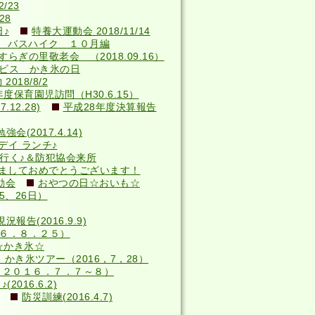
/23
28
♪
特養大運動会 2018/11/14
 バスハイク １０月編
らぎの里敬老会 （2018.09.16）
サービス かき氷の日
018/8/2
年度保育園児訪問（H30.6.15）
12.28)
平成28年度決算報告
(2017.4.14)
デイ ランチ♪
へ行く♪＆防犯協会来所
ましておめでとうございます！
動会
おやつの日☆おいも☆
5、26日）
況報告(2016.9.9)
６．８．２５）
☆かき氷☆
かき氷ツアー（2016，7，28）
（２０１６．７．７～８）
016.6.2)
防災訓練(2016.4.7)