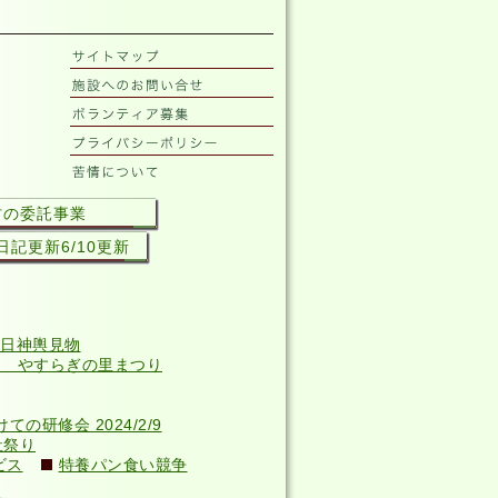
村の委託事業
記更新6/10更新
日神輿見物
回 やすらぎの里まつり
研修会 2024/2/9
祉祭り
ビス
特養パン食い競争