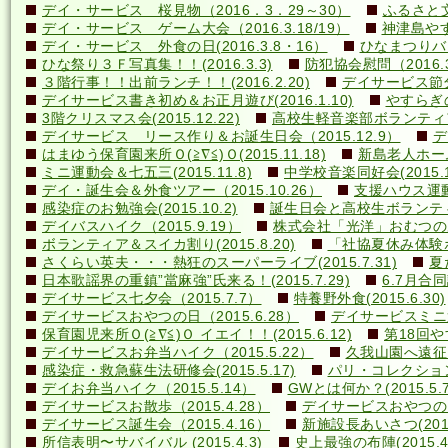
デイ・サービス 桜見物（2016．3．29～30）
ふるさと文
デイ・サービス ゲーム大会（2016.3.18/19）
神津島やす
デイ・サービス 外食の日(2016.3.8・16）
ひなまつりバ
ひな祭り３Ｆ写真集！！(2016.3.3)
防犯協会慰問（2016.3
３階行事！！出前ランチ！！(2016.2.20)
デイサービス節分行
デイサービス書き初め＆お正月遊び(2016.1.10)
やすらぎの里
3階クリスマス会(2015.12.22)
高校生軽音楽部ボランティアコ
デイサービス リース作り＆お誕生日会（2015.12.9）
デ
はまゆう保育園来所Ｏ(≧∇≦)Ｏ(2015.11.18)
新島老人ホーム研
ミニ運動会＆七五三(2015.11.8)
中学校音楽同好会(2015.10
デイ・誕生会＆外食ツアー（2015.10.26）
支援ハウス運動会
感染症のお勉強会(2015.10.2)
誕生日会と高校生ボランティア(
デイバスハイク（2015.9.19）
株式会社「光洋」おむつのあて方
ボランティア＆スイカ割り(2015.8.20)
「社協夏休み体験ボラ
さくらい英夫・・・熱狂のスーパーライブ(2015.7.31)
夏
日本歌謡界の重鎮”當麻強”氏来る！(2015.7.29)
6.7月合同誕
デイサービス七夕会（2015.7.7）
特養野外食(2015.6.30)
デイサービスおやつの日（2015.6.28）
デイサービスミニ運動
保育園児来所Ｏ(≧∇≦)Ｏ イエイ！！(2015.6.12)
第18回や
デイサービスお弁当ハイク（2015.5.22）
久我山園へ遠征！(
感染症・救急蘇生法研修会(2015.5.17)
パリ・コレクション？(
デイお弁当ハイク（2015.5.14）
GWとは何か？(2015.5.7
デイサービスお散歩（2015.4.28）
デイサービスおやつの日（
デイサービス誕生会（2015.4.16）
新施設長あいさつ(2015.
所信表明〜サバイバル (2015.4.3)
史上最強の布陣(2015.4.