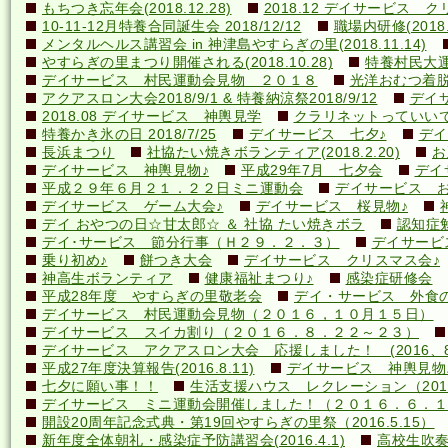
もちつき忘年会(2018.12.28)
2018.12 デイサービス 
10-11-12月特養合同誕生会 2018/12/12
職場内研修(2018.1
メンタルヘルス講習会 in 神津島やすらぎの里(2018.11.14)
やすらぎの里まつり開催される(2018.10.28)
特養村民大運動
デイサービス 村民運動会見物 ２０１８
光洋おむつ着脱講
アクアスロン大会2018/9/1 & 特養納涼祭2018/9/12
デイ
2018.08 デイサービス 神輿見学
クラリネットっていいですね
特養かき氷の日 2018/7/25
デイサービス 七夕♪
デイ
長浜まつり
社協たい焼きボランティア(2018.2.20)
お
デイサービス 神輿見物♪
平成29年7月 七夕会
デイ
平成２９年６月２１．２２日ミニ運動会
デイサービス お
デイサービス ゲーム大会♪
デイサービス 桜見物♪
デイ おやつの日☆甘太郎☆ ＆ 社協 たい焼きボラ
認知症
デイ･サービス 節分行事（Ｈ２９．２．３）
デイサービ
乗り初め♪
餅つき大会
デイサービス クリスマス会♪
神高生ボランティア
健康福祉まつり♪
感染症研修会
平成28年度 やすらぎの里敬老会
デイ・サービス 外食の日
デイサービス 村民運動会見物（２０１６，１０月１５日）
デイサービス スイカ割り（２０１６．８．２２～２３）
デイサービス アクアスロン大会 応援しました！ (2016、8
平成27年度決算報告(2016.8.11)
デイサービス 神輿見物
七夕に願い事！！
生活支援ハウス レクレーション（2016
デイサービス ミニ運動会開催しました！（２０１６．６．１
開設20周年記念式典・第19回やすらぎの里祭（2016.5.15）
新年度全体朝礼・感染症予防講習会(2016.4.1)
高校生吹奏楽