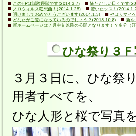
このHPは試験段階です(2014.3.7)
慌ただしい日々です(2014
ノロウィルス狂想曲！(2014.1.28)
驚いたッス！(2014.1.2
明けましておめでとうございます(2014.1.3)
やはりマイケル
どなたがご覧になっているのでしょう？(2013.10.8)
新や
新ホームページは７月中旬以降の公開となります！？多分（汗）←誰
ひな祭り３Ｆ写真
３月３日に、
ひな祭
用者すべてを、
ひな人形と桜で写真を