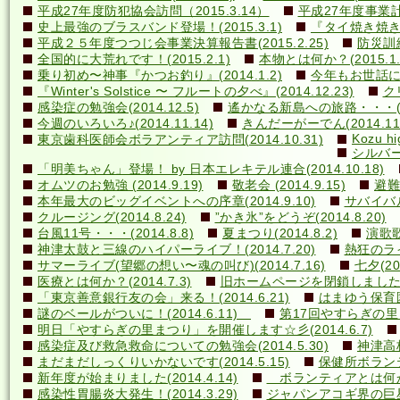
平成27年度防犯協会訪問（2015.3.14）
平成27年度事業計画
史上最強のブラスバンド登場！(2015.3.1)
『タイ焼き焼き隊
平成２５年度つつじ会事業決算報告書(2015.2.25)
防災訓練(
全国的に大荒れです！(2015.2.1)
本物とは何か？(2015.1.
乗り初め〜神事『かつお釣り』(2014.1.2)
今年もお世話になり
『Winter's Solstice 〜 フルートの夕べ』(2014.12.23)
クリ
感染症の勉強会(2014.12.5)
遙かなる新島への旅路・・・(201
今週のいろいろ♪(2014.11.14)
きんだーがーでん(2014.11.
Kozu hi
東京歯科医師会ボラアンティア訪問(2014.10.31)
シルバー
「明美ちゃん」登場！ by 日本エレキテル連合(2014.10.18)
オムツのお勉強 (2014.9.19)
敬老会 (2014.9.15)
避難訓
本年最大のビッグイベントへの序章(2014.9.10)
サバイバル(
クルージング(2014.8.24)
”かき氷”をどうぞ(2014.8.20)
台風11号・・・(2014.8.8)
夏まつり(2014.8.2)
演歌歌
神津太鼓と三線のハイパーライブ！(2014.7.20)
熱狂のライ
サマーライブ(望郷の想い〜魂の叫び)(2014.7.16)
七夕(201
医療とは何か？(2014.7.3)
旧ホームページを閉鎖しました(20
「東京善意銀行友の会」来る！(2014.6.21)
はまゆう保育園児
謎のベールがついに！(2014.6.11)
第17回やすらぎの里まつ
明日「やすらぎの里まつり」を開催します☆彡(2014.6.7)
感染症及び救急救命についての勉強会(2014.5.30)
神津高校
まだまだしっくりいかないです(2014.5.15)
保健所ボランティ
新年度が始まりました(2014.4.14)
ボランティアとは何か？(
感染性胃腸炎大発生！(2014.3.29)
ジャパンアコギ界の巨星墜つ