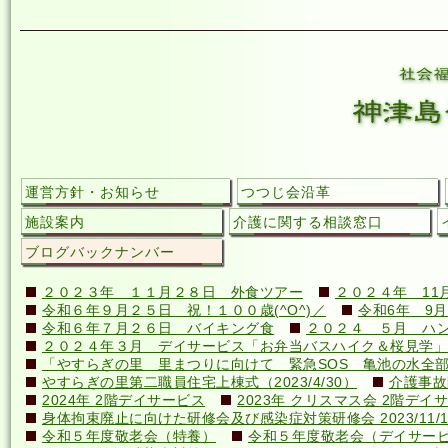
運営方針・お知らせ
つつじ会沿革
施設案内
介護に関する相談窓口
ブログバックナンバー
２０２３年 １１月２８日 外食ツアー
２０２４年 11
令和６年９月２５日 祝！１００歳(^O^)／
令和6年 9月
令和６年７月２６日 バイキング食
２０２４ ５月 ハ
２０２４年３月 デイサービス「お弁当バスハイク＆桜見学」
「やすらぎの里 里まつりに向けて 緊急SOS 亀池の水全
やすらぎの里第二職員住宅上棟式（2023/4/30）
介護事故
2024年 2階デイサービス
2023年 クリスマス会 2階デイ
身体拘束廃止に向けた研修会及び感染症対策研修会 2023/11/1
令和５年度敬老会（特養）
令和５年度敬老会（デイサー