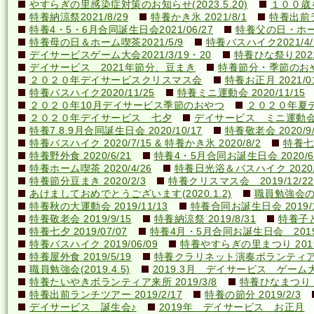
やすらぎの里感染症対策のお知らせ(2023.5.20)
１００歳を
特養納涼祭2021/8/29
特養かき氷 2021/8/1
特養出前ラ
特養4・5・6月合同誕生日会2021/06/27
特養父の日・ホーム喫
特養母の日＆ホーム喫茶2021/5/9
特養バスハイク2021/4/2
デイサービスゲーム大会2021/3/19・20
特養ひな祭り2021
デイサービス 2021年節分、豆まき
特養節分・季節のおやつ 
２０２０年デイサービスクリスマス会
特養お正月 2021/01
特養バスハイク2020/11/25
特養ミニ運動会 2020/11/15
２０２０年10月デイサービス季節のおやつ
２０２０年夏
２０２０年デイサービス 七夕
デイサービス ミニ運動
特養7.8.9月合同誕生日会 2020/10/17
特養敬老会 2020/9/
特養バスハイク 2020/7/15 & 特養かき氷 2020/8/2
特養七夕
特養野外食 2020/6/21
特養4・5月合同お誕生日会 2020/6
特養ホーム喫茶 2020/4/26
特養日光浴＆バスハイク 2020/4
特養節分豆まき 2020/2/3
特養クリスマス会 2019/12/22
あけましておめでとうございます(2020.1.2)
職員勉強会の様子
特養秋の大運動会 2019/11/13
特養合同お誕生日会 2019/1
特養敬老会 2019/9/15
特養納涼祭 2019/8/31
特養子ど
特養七夕 2019/07/07
特養4月・5月合同お誕生日会 2019/
特養バスハイク 2019/06/09
特養やすらぎの里まつり 2019/
特養屋外食 2019/5/19
特養クラリネット演奏ボランティア来所
職員勉強会(2019.4.5)
2019.3月 デイサービス ゲーム
特養たいやきボランティア来所 2019/3/8
特養ひなまつり 20
特養出前ランチツアー 2019/2/17
特養の節分 2019/2/3
デイサービス 誕生会♪
2019年 デイサービス お正月