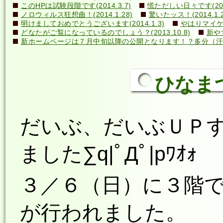
このHPは試験段階です(2014.3.7)
慌ただしい日々です(2014
ノロウィルス狂想曲！(2014.1.28)
驚いたッス！(2014.1.2
明けましておめでとうございます(2014.1.3)
やはりマイケル
どなたがご覧になっているのでしょう？(2013.10.8)
新や
新ホームページは７月中旬以降の公開となります！？多分（汗）←誰
ひなま
だいぶ、だいぶＵＰ
ました∑q|ﾟДﾟ|pﾜｵｫ
３／６（日）に３階
が行われました。