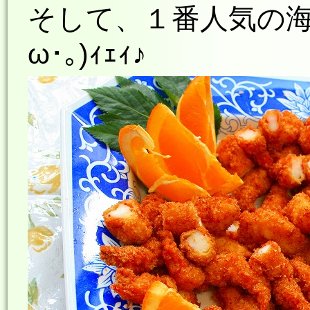
そして、１番人気の海
ω･｡)ｨｪｨ♪