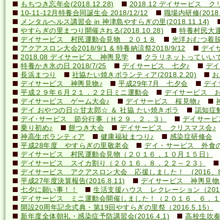
もちつき忘年会(2018.12.28)
2018.12 デイサービス 
10-11-12月特養合同誕生会 2018/12/12
職場内研修(2018.1
メンタルヘルス講習会 in 神津島やすらぎの里(2018.11.14)
やすらぎの里まつり開催される(2018.10.28)
特養村民大運動
デイサービス 村民運動会見物 ２０１８
光洋おむつ着脱講
アクアスロン大会2018/9/1 & 特養納涼祭2018/9/12
デイ
2018.08 デイサービス 神輿見学
クラリネットっていいですね
特養かき氷の日 2018/7/25
デイサービス 七夕♪
デイ
長浜まつり
社協たい焼きボランティア(2018.2.20)
お
デイサービス 神輿見物♪
平成29年7月 七夕会
デイ
平成２９年６月２１．２２日ミニ運動会
デイサービス お
デイサービス ゲーム大会♪
デイサービス 桜見物♪
デイ おやつの日☆甘太郎☆ ＆ 社協 たい焼きボラ
認知症
デイ･サービス 節分行事（Ｈ２９．２．３）
デイサービ
乗り初め♪
餅つき大会
デイサービス クリスマス会♪
神高生ボランティア
健康福祉まつり♪
感染症研修会
平成28年度 やすらぎの里敬老会
デイ・サービス 外食の日
デイサービス 村民運動会見物（２０１６，１０月１５日）
デイサービス スイカ割り（２０１６．８．２２～２３）
デイサービス アクアスロン大会 応援しました！ (2016、8
平成27年度決算報告(2016.8.11)
デイサービス 神輿見物
七夕に願い事！！
生活支援ハウス レクレーション（2016
デイサービス ミニ運動会開催しました！（２０１６．６．１
開設20周年記念式典・第19回やすらぎの里祭（2016.5.15）
新年度全体朝礼・感染症予防講習会(2016.4.1)
高校生吹奏楽