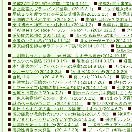
平成27年度防犯協会訪問（2015.3.14）
平成27年度事業計画
史上最強のブラスバンド登場！(2015.3.1)
『タイ焼き焼き隊
平成２５年度つつじ会事業決算報告書(2015.2.25)
防災訓練(
全国的に大荒れです！(2015.2.1)
本物とは何か？(2015.1.
乗り初め〜神事『かつお釣り』(2014.1.2)
今年もお世話になり
『Winter's Solstice 〜 フルートの夕べ』(2014.12.23)
クリ
感染症の勉強会(2014.12.5)
遙かなる新島への旅路・・・(201
今週のいろいろ♪(2014.11.14)
きんだーがーでん(2014.11.
Kozu hi
東京歯科医師会ボラアンティア訪問(2014.10.31)
シルバー
「明美ちゃん」登場！ by 日本エレキテル連合(2014.10.18)
オムツのお勉強 (2014.9.19)
敬老会 (2014.9.15)
避難訓
本年最大のビッグイベントへの序章(2014.9.10)
サバイバル(
クルージング(2014.8.24)
”かき氷”をどうぞ(2014.8.20)
台風11号・・・(2014.8.8)
夏まつり(2014.8.2)
演歌歌
神津太鼓と三線のハイパーライブ！(2014.7.20)
熱狂のライ
サマーライブ(望郷の想い〜魂の叫び)(2014.7.16)
七夕(201
医療とは何か？(2014.7.3)
旧ホームページを閉鎖しました(20
「東京善意銀行友の会」来る！(2014.6.21)
はまゆう保育園児
謎のベールがついに！(2014.6.11)
第17回やすらぎの里まつ
明日「やすらぎの里まつり」を開催します☆彡(2014.6.7)
感染症及び救急救命についての勉強会(2014.5.30)
神津高校
まだまだしっくりいかないです(2014.5.15)
保健所ボランティ
新年度が始まりました(2014.4.14)
ボランティアとは何か？(
感染性胃腸炎大発生！(2014.3.29)
ジャパンアコギ界の巨星墜つ