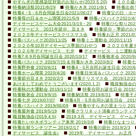
やすらぎの里感染症対策のお知らせ(2023.5.20)
１００歳を
特養納涼祭2021/8/29
特養かき氷 2021/8/1
特養出前ラ
特養4・5・6月合同誕生日会2021/06/27
特養父の日・ホーム喫
特養母の日＆ホーム喫茶2021/5/9
特養バスハイク2021/4/2
デイサービスゲーム大会2021/3/19・20
特養ひな祭り2021
デイサービス 2021年節分、豆まき
特養節分・季節のおやつ 
２０２０年デイサービスクリスマス会
特養お正月 2021/01
特養バスハイク2020/11/25
特養ミニ運動会 2020/11/15
２０２０年10月デイサービス季節のおやつ
２０２０年夏
２０２０年デイサービス 七夕
デイサービス ミニ運動
特養7.8.9月合同誕生日会 2020/10/17
特養敬老会 2020/9/
特養バスハイク 2020/7/15 & 特養かき氷 2020/8/2
特養七夕
特養野外食 2020/6/21
特養4・5月合同お誕生日会 2020/6
特養ホーム喫茶 2020/4/26
特養日光浴＆バスハイク 2020/4
特養節分豆まき 2020/2/3
特養クリスマス会 2019/12/22
あけましておめでとうございます(2020.1.2)
職員勉強会の様子
特養秋の大運動会 2019/11/13
特養合同お誕生日会 2019/1
特養敬老会 2019/9/15
特養納涼祭 2019/8/31
特養子ど
特養七夕 2019/07/07
特養4月・5月合同お誕生日会 2019/
特養バスハイク 2019/06/09
特養やすらぎの里まつり 2019/
特養屋外食 2019/5/19
特養クラリネット演奏ボランティア来所
職員勉強会(2019.4.5)
2019.3月 デイサービス ゲーム
特養たいやきボランティア来所 2019/3/8
特養ひなまつり 20
特養出前ランチツアー 2019/2/17
特養の節分 2019/2/3
デイサービス 誕生会♪
2019年 デイサービス お正月