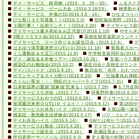
デイ・サービス 桜見物（2016．3．29～30）
ふるさと文
デイ・サービス ゲーム大会（2016.3.18/19）
神津島やす
デイ・サービス 外食の日(2016.3.8・16）
ひなまつりバ
ひな祭り３Ｆ写真集！！(2016.3.3)
防犯協会慰問（2016.3
３階行事！！出前ランチ！！(2016.2.20)
デイサービス節分行
デイサービス書き初め＆お正月遊び(2016.1.10)
やすらぎの里
3階クリスマス会(2015.12.22)
高校生軽音楽部ボランティアコ
デイサービス リース作り＆お誕生日会（2015.12.9）
デ
はまゆう保育園来所Ｏ(≧∇≦)Ｏ(2015.11.18)
新島老人ホーム研
ミニ運動会＆七五三(2015.11.8)
中学校音楽同好会(2015.10
デイ・誕生会＆外食ツアー（2015.10.26）
支援ハウス運動会
感染症のお勉強会(2015.10.2)
誕生日会と高校生ボランティア(
デイバスハイク（2015.9.19）
株式会社「光洋」おむつのあて方
ボランティア＆スイカ割り(2015.8.20)
「社協夏休み体験ボラ
さくらい英夫・・・熱狂のスーパーライブ(2015.7.31)
夏
日本歌謡界の重鎮”當麻強”氏来る！(2015.7.29)
6.7月合同誕
デイサービス七夕会（2015.7.7）
特養野外食(2015.6.30)
デイサービスおやつの日（2015.6.28）
デイサービスミニ運動
保育園児来所Ｏ(≧∇≦)Ｏ イエイ！！(2015.6.12)
第18回や
デイサービスお弁当ハイク（2015.5.22）
久我山園へ遠征！(
感染症・救急蘇生法研修会(2015.5.17)
パリ・コレクション？(
デイお弁当ハイク（2015.5.14）
GWとは何か？(2015.5.7
デイサービスお散歩（2015.4.28）
デイサービスおやつの日（
デイサービス誕生会（2015.4.16）
新施設長あいさつ(2015.
所信表明〜サバイバル (2015.4.3)
史上最強の布陣(2015.4.