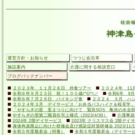
運営方針・お知らせ
つつじ会沿革
施設案内
介護に関する相談窓口
ブログバックナンバー
２０２３年 １１月２８日 外食ツアー
２０２４年 11
令和６年９月２５日 祝！１００歳(^O^)／
令和6年 9月
令和６年７月２６日 バイキング食
２０２４ ５月 ハ
２０２４年３月 デイサービス「お弁当バスハイク＆桜見学」
「やすらぎの里 里まつりに向けて 緊急SOS 亀池の水全
やすらぎの里第二職員住宅上棟式（2023/4/30）
介護事故
2024年 2階デイサービス
2023年 クリスマス会 2階デイ
身体拘束廃止に向けた研修会及び感染症対策研修会 2023/11/1
令和５年度敬老会（特養）
令和５年度敬老会（デイサー