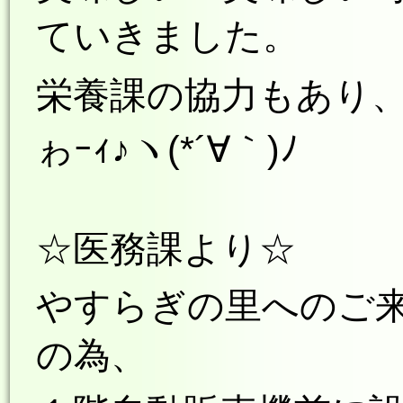
ていきました。
栄養課の
協力もあり
ゎｰｨ♪ヽ(*´∀｀)ﾉ
☆医務課より☆
やすらぎの里へのご
の為、