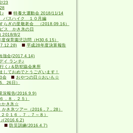
/23
28
♪
特養大運動会 2018/11/14
 バスハイク １０月編
らぎの里敬老会 （2018.09.16）
サービス かき氷の日
018/8/2
年度保育園児訪問（H30.6.15）
12.28)
平成28年度決算報告
(2017.4.14)
デイ ランチ♪
へ行く♪＆防犯協会来所
ましておめでとうございます！
動会
おやつの日☆おいも☆
5、26日）
況報告(2016.9.9)
６．８．２５）
☆かき氷☆
かき氷ツアー（2016，7，28）
（２０１６．７．７～８）
016.6.2)
防災訓練(2016.4.7)