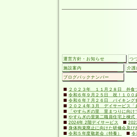
運営方針・お知らせ
つ
施設案内
介護
ブログバックナンバー
２０２３年 １１月２８日 外食
令和６年９月２５日 祝！１００歳(
令和６年７月２６日 バイキング
２０２４年３月 デイサービス「
「やすらぎの里 里まつりに向け
やすらぎの里第二職員住宅上棟式（20
2024年 2階デイサービス
20
身体拘束廃止に向けた研修会及び感染症
令和５年度敬老会（特養）
令