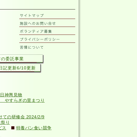
村の委託事業
記更新6/10更新
日神輿見物
回 やすらぎの里まつり
研修会 2024/2/9
祉祭り
ビス
特養パン食い競争