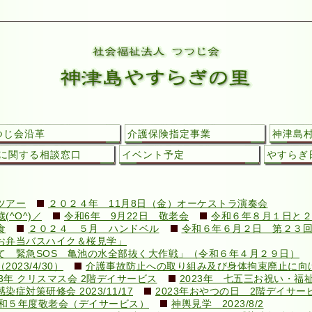
つじ会沿革
介護保険指定事業
神津島
に関する相談窓口
イベント予定
やすらぎ日
ツアー
２０２４年 11月8日（金）オーケストラ演奏会
^O^)／
令和6年 9月22日 敬老会
令和６年８月１日と２
食
２０２４ ５月 ハンドベル
令和６年６月２日 第２３
お弁当バスハイク＆桜見学」
て 緊急SOS 亀池の水全部抜く大作戦」（令和６年４月２９日）
23/4/30）
介護事故防止への取り組み及び身体拘束廃止に向けての
23年 クリスマス会 2階デイサービス
2023年 七五三お祝い・福
対策研修会 2023/11/17
2023年おやつの日 2階デイサー
和５年度敬老会（デイサービス）
神輿見学 2023/8/2