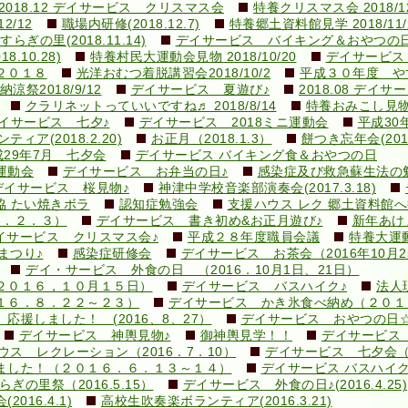
2018.12 デイサービス クリスマス会
特養クリスマス会 2018/12
2/12
職場内研修(2018.12.7)
特養郷土資料館見学 2018/11/
ぎの里(2018.11.14)
デイサービス バイキング＆おやつの日
10.28)
特養村民大運動会見物 2018/10/20
デイサービス
２０１８
光洋おむつ着脱講習会2018/10/2
平成３０年度 やす
涼祭2018/9/12
デイサービス 夏遊び♪
2018.08 デイ
クラリネットっていいですね♬ 2018/8/14
特養おみこし見物 2
イサービス 七夕♪
デイサービス 2018ミニ運動会
平成30
ィア(2018.2.20)
お正月（2018.1.3）
餅つき忘年会(2017.
成29年7月 七夕会
デイサービス バイキング食＆おやつの日
運動会
デイサービス お弁当の日♪
感染症及び救急蘇生法の勉強会
デイサービス 桜見物♪
神津中学校音楽部演奏会(2017.3.18)
協 たい焼きボラ
認知症勉強会
支援ハウス レク 郷土資料館
９．２．３）
デイサービス 書き初め&お正月遊び♪
新年あけ
イサービス クリスマス会♪
平成２８年度職員会議
特養大運
まつり♪
感染症研修会
デイサービス お茶会（2016年10月2
デイ・サービス 外食の日 （2016．10月1日、21日）
２０１６，１０月１５日）
デイサービス バスハイク♪
法人現
１６．８．２２～２３）
デイサービス かき氷食べ納め（２０１
援しました！ (2016、8、27）
デイサービス おやつの日
デイサービス 神輿見物♪
御神輿見学！！
デイサービス 
ウス レクレーション（2016．7．10）
デイサービス 七夕会
ました！（２０１６．６．１３～１４）
デイサービス バスハイク♪(2
ぎの里祭（2016.5.15）
デイサービス 外食の日♪(2016.4.25)
16.4.1)
高校生吹奏楽ボランティア(2016.3.21)