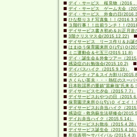
デイ・サービス 桜見物（2016．3
デイ・サービス ゲーム大会（2016.
デイ・サービス 外食の日(2016.3
ひな祭り３Ｆ写真集！！(2016.3.3
３階行事！！出前ランチ！！(2016.2
デイサービス書き初め＆お正月遊び(20
3階クリスマス会(2015.12.22)
デイサービス リース作り＆お誕生日会
はまゆう保育園来所Ｏ(≧∇≦)Ｏ(2015.
ミニ運動会＆七五三(2015.11.8)
デイ・誕生会＆外食ツアー（2015.1
感染症のお勉強会(2015.10.2)
デイバスハイク（2015.9.19）
ボランティア＆スイカ割り(2015.8.
さくらい英夫・・・熱狂のスーパーライ
日本歌謡界の重鎮”當麻強”氏来る！(20
デイサービス七夕会（2015.7.7）
デイサービスおやつの日（2015.6.
保育園児来所Ｏ(≧∇≦)Ｏ イエイ！！(2
デイサービスお弁当ハイク（2015.
感染症・救急蘇生法研修会(2015.5.
デイお弁当ハイク（2015.5.14）
デイサービスお散歩（2015.4.28
デイサービス誕生会（2015.4.16
所信表明〜サバイバル (2015.4.3)