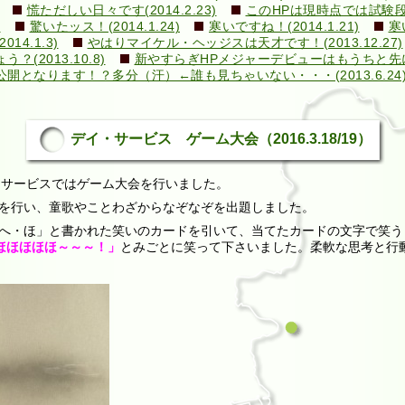
慌ただしい日々です(2014.2.23)
このHPは現時点では試験段階で
)
驚いたッス！(2014.1.24)
寒いですね！(2014.1.21)
寒
4.1.3)
やはりマイケル・ヘッジスは天才です！(2013.12.27)
2013.10.8)
新やすらぎHPメジャーデビューはもうちと先になり
となります！？多分（汗）←誰も見ちゃいない・・・(2013.6.24
デイ・サービス ゲーム大会（2016.3.18/19）
イ・サービスではゲーム大会を行いました。
を行い、童歌やことわざからなぞなぞを出題しました。
へ・ほ」と書かれた笑いのカードを引いて、当てたカードの文字で笑う
ほほほほほ～～～！」
とみごとに笑って下さいました。柔軟な思考と行