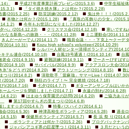
.14）
平成27年度事業計画プレゼン(2015.3.6)
中学生福祉体験
.3.1)
『タイ焼き焼き隊』とは何か？(2015.2.28)
015.2.25)
防災訓練(2015.2.12)
鬼は外！！！(2015.2.
本物とは何か？(2015.1.28)
『真珠の耳飾りの少女』(2015.1.
.1.2)
今年もお世話になりました(2014.12.27)
の夕べ』(2014.12.23)
クリスマス会(2014.12.18)
寒いですね♪(2
遙かなる新島への旅路・・・(2014.11.28)
ミニ運動会(2014.11.1
きんだーがーでん(2014.11.7)
職員会議・・・下克上〜クーデター！(
Kozu high school's volunteer(2014.10.29)
14.10.31)
シルバー人材センター清掃ボランティア(2014.10.
ル連合(2014.10.18)
台風19号通過！(2014.10.14)
台風
敬老会 (2014.9.15)
避難訓練(2014.9.11)
でーさーびすばすはいく
14.9.10)
サバイバル(2014.9.9)
アクアスロン大会(2014.
き氷”をどうぞ(2014.8.20)
アウトソーシング(2014.8.15)
数は
まつり(2014.8.2)
演歌歌手「當麻強」サマーLive！(2014.07.30
14.7.20)
熱狂のライブ！〜 完全燃焼 (2014.7.18)
014.7.16)
七夕(2014.7.7)
ギターアンサンブルはいかが？(2
ホームページを閉鎖しました(2014.7.1)
永遠の別れ(2014.6.28)
.6.21)
はまゆう保育園児の訪問(2014.6.20)
ご協力ありがと
1)
第17回やすらぎの里まつり(2014.6.8)
す☆彡(2014.6.7)
特養バスハイク(2014.6.1)
014.5.30)
神津高校生ボランティア(2014.5.28)
過去ログ
.5.15)
保健所ボランティア(2014.5.7)
長 浜 祭 り(2014.
)
ボランティアとは何か？(2015.2.26)
ブログバックナン
)
ジャパンアコギ界の巨星墜つ！(2014.3.11)
３月だというのに