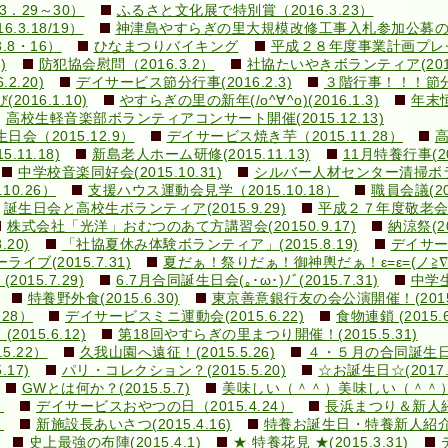
．29～30）
ふるさと文化展で特別賞（2016.3.23）
3.18/19）
神津島やすらぎの里大規模改修工事入札参加公募のお知ら
.8・16）
ひなまつりバイキング
平成２８年度事業計画プレゼン(
)
防犯協会慰問（2016.3.2）
社協たいやきボランティア(2016.
.20)
デイサービス節分行事(2016.2.3)
３階行事！！！節分豆ま
16.1.10)
やすらぎの里の新年(/o^∀^o)(2016.1.3)
年末恒
高校生軽音楽部ボランティアコンサート開催(2015.12.13)
（2015.12.9）
デイサービス焼き芋（2015.11.28）
高
11.18)
新島老人ホーム研修(2015.11.13)
11月特養行事(201
中学校音楽同好会(2015.10.31)
シルバー人材センター清掃ボランテ
0.26）
支援ハウス運動会見学（2015.10.18）
職員会議(201
誕生日会と高校生ボランティア(2015.9.29)
平成２７年度敬老会(20
株式会社「光洋」おむつのあて方講習会(20150.9.17)
納涼祭(20
20)
「社協夏休み体験ボランティア」(2015.8.19)
デイサービ
ブ(2015.7.31)
夏だぁ！祭りだぁ！御神輿だぁ！ε=ε=(ノ≧∇≦）ノ
15.7.29)
6.7月合同誕生日会(｡･ω･)ﾉﾞ(2015.7.31)
中学生
特養野外食(2015.6.30)
東京善意銀行友の会公演開催！(2015.
28）
デイサービスミニ運動会(2015.6.22)
食物連鎖 (2015.6
015.6.12)
第18回やすらぎの里まつり開催！(2015.5.31)
5.22）
久我山園へ遠征！(2015.5.26)
４・５月の合同誕生日会(v
17)
パリ・コレクション？(2015.5.20)
☆お誕生日☆(2017.5
GWとは何か？(2015.5.7)
美味しい（＾＾）美味しい（＾＾）(20
）
デイサービスおやつの日（2015.4.24）
長浜まつり＆新人紹介！
）
新施設長あいさつ(2015.4.16)
特養お誕生日・特養新人紹介！！
史上最強の布陣(2015.4.1)
★ 特養花見 ★(2015.3.31)