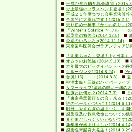
平成27年度防犯協会訪問（2015.3
史上最強のブラスバンド登場！(2015
平成２５年度つつじ会事業決算報告書(2
全国的に大荒れです！(2015.2.1)
乗り初め〜神事『かつお釣り』(2014
『Winter's Solstice 〜 フルート
感染症の勉強会(2014.12.5)
今週のいろいろ♪(2014.11.14)
東京歯科医師会ボラアンティア訪問(20
「明美ちゃん」登場！ by 日本エレキテ
オムツのお勉強 (2014.9.19)
本年最大のビッグイベントへの序章(20
クルージング(2014.8.24)
”か
台風11号・・・(2014.8.8)
夏
神津太鼓と三線のハイパーライブ！(20
サマーライブ(望郷の想い〜魂の叫び)(2
医療とは何か？(2014.7.3)
旧
「東京善意銀行友の会」来る！(2014
謎のベールがついに！(2014.6.1
明日「やすらぎの里まつり」を開催しま
感染症及び救急救命についての勉強会(2
まだまだしっくりいかないです(2014
新年度が始まりました(2014.4.14
感染性胃腸炎大発生！(2014.3.29