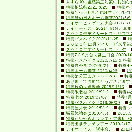
やすらぎの里感染症対策のお知らせ(20
特養納涼祭2021/8/29
特養かき氷
特養4・5・6月合同誕生日会2021/0
特養母の日＆ホーム喫茶2021/5/9
デイサービスゲーム大会2021/3/1
デイサービス 2021年節分、豆ま
２０２０年デイサービスクリスマ
特養バスハイク2020/11/25
特
２０２０年10月デイサービス季節
２０２０年デイサービス 七夕
特養7.8.9月合同誕生日会 2020/10
特養バスハイク 2020/7/15 & 特養か
特養野外食 2020/6/21
特養4・
特養ホーム喫茶 2020/4/26
特
特養節分豆まき 2020/2/3
特養
あけましておめでとうございます(202
特養秋の大運動会 2019/11/13
特養敬老会 2019/9/15
特養納涼
特養七夕 2019/07/07
特養4月
特養バスハイク 2019/06/09
特養屋外食 2019/5/19
特養ク
職員勉強会(2019.4.5)
201
特養たいやきボランティア来所 2019
特養出前ランチツアー 2019/2/17
デイサービス 誕生会♪
201