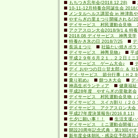
もちつき忘年会(2018.12.28)
10-11-12月特養合同誕生会 2018/1
メンタルヘルス講習会 in 神津島やすら
やすらぎの里まつり開催される(2018.
デイサービス 村民運動会見物 
アクアスロン大会2018/9/1 & 特養納
2018.08 デイサービス 神輿見学
特養かき氷の日 2018/7/25
デ
長浜まつり
社協たい焼きボランテ
デイサービス 神輿見物♪
平
平成２９年６月２１．２２日ミニ
デイサービス ゲーム大会♪
デイ おやつの日☆甘太郎☆ ＆ 社
デイ･サービス 節分行事（Ｈ２
乗り初め♪
餅つき大会
デ
神高生ボランティア
健康福祉
平成28年度 やすらぎの里敬老会
デイサービス 村民運動会見物（
デイサービス スイカ割り（２０
デイサービス アクアスロン大会 応
平成27年度決算報告(2016.8.11)
七夕に願い事！！
生活支援ハ
デイサービス ミニ運動会開催し
開設20周年記念式典・第19回やすら
新年度全体朝礼・感染症予防講習会(20