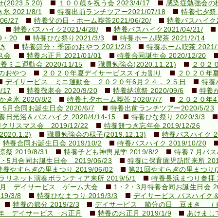
23.5.20)
１００歳を祝う会 2023/4/17
感染症勉強会の様子(
 2021/8/1
特養出前ランチツアー2021/07/18
特養七夕祭り2
6/27
特養父の日・ホーム喫茶2021/06/20/
特養バスハイク20
特養バスハイク2021/4/28/
特養バスハイク2021/04/21/
9・20
特養ひな祭り2021/3/3
特養ホーム喫茶 2021/2/14
き
特養節分・季節のおやつ 2021/2/3
特養ホーム喫茶 2021/1
ス会
特養お正月 2021/01/01
特養合同誕生会 2020/12/20
養ミニ運動会 2020/11/15
職員勉強会(2020.11.21)
２０２
のおやつ
２０２０年夏デイサービススイカ割り
２０２０年
デイサービス ミニ運動会 ２０２０年6月２４．２５日
特養バ
/17
特養敬老会 2020/9/20
特養納涼祭 2020/09/6
特養か
き氷 2020/8/2
特養七夕ホーム喫茶 2020/7/7
２０２０年
5月合同お誕生日会 2020/6/7
特養出前ランチツアー2020/5/23
養日光浴＆バスハイク 2020/4/14-15
特養ひな祭り 2020/3/3
クリスマス会 2019/12/22
特養餅つき忘年会 2019/12/26
0.1.2)
職員勉強会の様子(2019.12.13)
特養バスハイク 201
特養合同お誕生日会 2019/10/2
特養バスハイク 2019/10/20
祭 2019/8/31
特養子ども神輿見学 2019/8/2
特養７月バスハイ
・5月合同お誕生日会 2019/06/23
特養に保育園児訪問来所 2019
特養やすらぎの里まつり 2019/06/02
第21回やすらぎの里まつり(201
ラリネット演奏ボランティア来所 2019/5/1
特養長浜まつり参拝 20
9.3月 デイサービス ゲーム大会
1・2・3月特養合同お誕生日会 201
/3/8
特養ひなまつり 2019/3/3
デイサービス バスハイク
特養の節分 2019/2/3
デイサービス 節分の日 豆まき （
9年 デイサービス お正月
特養のお正月 2019/1/9
あけまして