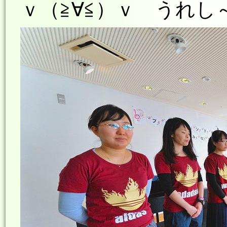
ｖ（≧∀≦）ｖ うれし