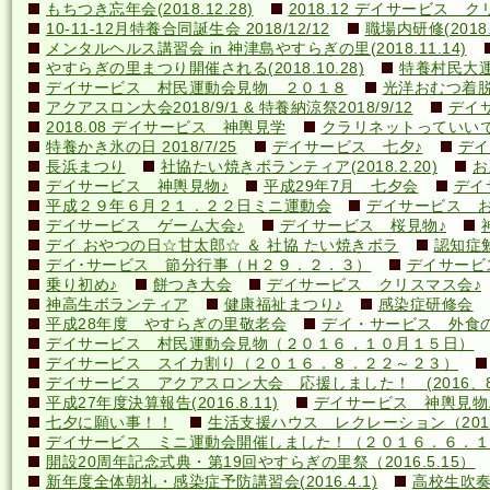
もちつき忘年会(2018.12.28)
2018.12 デイサービス 
10-11-12月特養合同誕生会 2018/12/12
職場内研修(2018.1
メンタルヘルス講習会 in 神津島やすらぎの里(2018.11.14)
やすらぎの里まつり開催される(2018.10.28)
特養村民大運動
デイサービス 村民運動会見物 ２０１８
光洋おむつ着脱講
アクアスロン大会2018/9/1 & 特養納涼祭2018/9/12
デイ
2018.08 デイサービス 神輿見学
クラリネットっていいですね
特養かき氷の日 2018/7/25
デイサービス 七夕♪
デイ
長浜まつり
社協たい焼きボランティア(2018.2.20)
お
デイサービス 神輿見物♪
平成29年7月 七夕会
デイ
平成２９年６月２１．２２日ミニ運動会
デイサービス お
デイサービス ゲーム大会♪
デイサービス 桜見物♪
デイ おやつの日☆甘太郎☆ ＆ 社協 たい焼きボラ
認知症
デイ･サービス 節分行事（Ｈ２９．２．３）
デイサービ
乗り初め♪
餅つき大会
デイサービス クリスマス会♪
神高生ボランティア
健康福祉まつり♪
感染症研修会
平成28年度 やすらぎの里敬老会
デイ・サービス 外食の日
デイサービス 村民運動会見物（２０１６，１０月１５日）
デイサービス スイカ割り（２０１６．８．２２～２３）
デイサービス アクアスロン大会 応援しました！ (2016、8
平成27年度決算報告(2016.8.11)
デイサービス 神輿見物
七夕に願い事！！
生活支援ハウス レクレーション（2016
デイサービス ミニ運動会開催しました！（２０１６．６．１
開設20周年記念式典・第19回やすらぎの里祭（2016.5.15）
新年度全体朝礼・感染症予防講習会(2016.4.1)
高校生吹奏楽