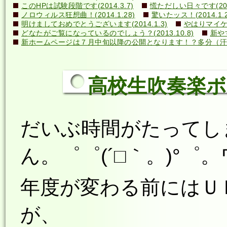
このHPは試験段階です(2014.3.7)
慌ただしい日々です(2014
ノロウィルス狂想曲！(2014.1.28)
驚いたッス！(2014.1.2
明けましておめでとうございます(2014.1.3)
やはりマイケル
どなたがご覧になっているのでしょう？(2013.10.8)
新や
新ホームページは７月中旬以降の公開となります！？多分（汗）←誰
高校生吹奏楽ボラン
だいぶ時間がたってし
ん。゜゜(´□｀。)°゜。
年度が変わる前にはＵ
が、