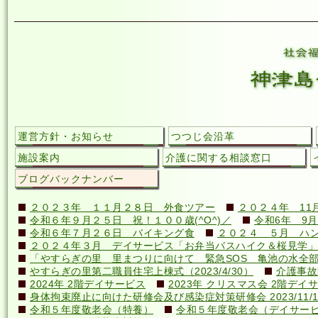
運営方針・お知らせ
つつじ会沿革
施設案内
介護に関する相談窓口
ブログバックナンバー
２０２３年 １１月２８日 外食ツアー
２０２４年 11
令和６年９月２５日 祝！１００歳(^O^)／
令和6年 9月
令和６年７月２６日 バイキング食
２０２４ ５月 ハ
２０２４年３月 デイサービス「お弁当バスハイク＆桜見学」
「やすらぎの里 里まつりに向けて 緊急SOS 亀池の水全
やすらぎの里第二職員住宅上棟式（2023/4/30）
介護事故
2024年 2階デイサービス
2023年 クリスマス会 2階デイ
身体拘束廃止に向けた研修会及び感染症対策研修会 2023/11/1
令和５年度敬老会（特養）
令和５年度敬老会（デイサー