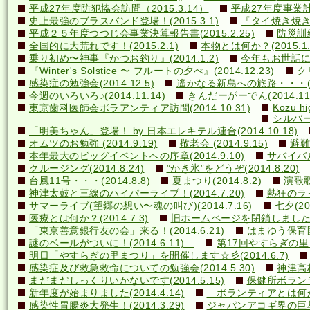
平成27年度防犯協会訪問（2015.3.14）
平成27年度事業計画
史上最強のブラスバンド登場！(2015.3.1)
『タイ焼き焼き隊
平成２５年度つつじ会事業決算報告書(2015.2.25)
防災訓練(
全国的に大荒れです！(2015.2.1)
本物とは何か？(2015.1.
乗り初め〜神事『かつお釣り』(2014.1.2)
今年もお世話になり
『Winter's Solstice 〜 フルートの夕べ』(2014.12.23)
クリ
感染症の勉強会(2014.12.5)
遙かなる新島への旅路・・・(201
今週のいろいろ♪(2014.11.14)
きんだーがーでん(2014.11.
Kozu hi
東京歯科医師会ボラアンティア訪問(2014.10.31)
シルバー
「明美ちゃん」登場！ by 日本エレキテル連合(2014.10.18)
オムツのお勉強 (2014.9.19)
敬老会 (2014.9.15)
避難訓
本年最大のビッグイベントへの序章(2014.9.10)
サバイバル(
クルージング(2014.8.24)
”かき氷”をどうぞ(2014.8.20)
台風11号・・・(2014.8.8)
夏まつり(2014.8.2)
演歌歌
神津太鼓と三線のハイパーライブ！(2014.7.20)
熱狂のライ
サマーライブ(望郷の想い〜魂の叫び)(2014.7.16)
七夕(201
医療とは何か？(2014.7.3)
旧ホームページを閉鎖しました(20
「東京善意銀行友の会」来る！(2014.6.21)
はまゆう保育園児
謎のベールがついに！(2014.6.11)
第17回やすらぎの里まつ
明日「やすらぎの里まつり」を開催します☆彡(2014.6.7)
感染症及び救急救命についての勉強会(2014.5.30)
神津高校
まだまだしっくりいかないです(2014.5.15)
保健所ボランティ
新年度が始まりました(2014.4.14)
ボランティアとは何か？(
感染性胃腸炎大発生！(2014.3.29)
ジャパンアコギ界の巨星墜つ