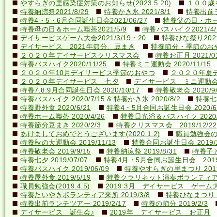
やすらぎの里感染症対策のお知らせ(2023.5.20)
１００歳を
特養納涼祭2021/8/29
特養かき氷 2021/8/1
特養出前ラ
特養4・5・6月合同誕生日会2021/06/27
特養父の日・ホーム喫
特養母の日＆ホーム喫茶2021/5/9
特養バスハイク2021/4/2
デイサービスゲーム大会2021/3/19・20
特養ひな祭り2021
デイサービス 2021年節分、豆まき
特養節分・季節のおやつ 
２０２０年デイサービスクリスマス会
特養お正月 2021/01
特養バスハイク2020/11/25
特養ミニ運動会 2020/11/15
２０２０年10月デイサービス季節のおやつ
２０２０年夏
２０２０年デイサービス 七夕
デイサービス ミニ運動
特養7.8.9月合同誕生日会 2020/10/17
特養敬老会 2020/9/
特養バスハイク 2020/7/15 & 特養かき氷 2020/8/2
特養七夕
特養野外食 2020/6/21
特養4・5月合同お誕生日会 2020/6
特養ホーム喫茶 2020/4/26
特養日光浴＆バスハイク 2020/4
特養節分豆まき 2020/2/3
特養クリスマス会 2019/12/22
あけましておめでとうございます(2020.1.2)
職員勉強会の様子
特養秋の大運動会 2019/11/13
特養合同お誕生日会 2019/1
特養敬老会 2019/9/15
特養納涼祭 2019/8/31
特養子ど
特養七夕 2019/07/07
特養4月・5月合同お誕生日会 2019/
特養バスハイク 2019/06/09
特養やすらぎの里まつり 2019/
特養屋外食 2019/5/19
特養クラリネット演奏ボランティア来所
職員勉強会(2019.4.5)
2019.3月 デイサービス ゲーム
特養たいやきボランティア来所 2019/3/8
特養ひなまつり 20
特養出前ランチツアー 2019/2/17
特養の節分 2019/2/3
デイサービス 誕生会♪
2019年 デイサービス お正月