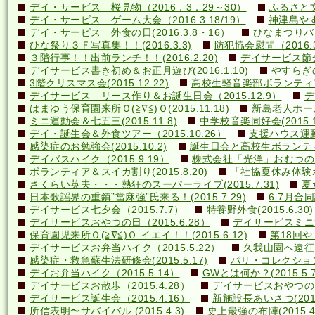
デイ・サービス 桜見物（2016．3．29～30）
ふるさと文
デイ・サービス ゲーム大会（2016.3.18/19）
神津島やす
デイ・サービス 外食の日(2016.3.8・16）
ひなまつりバ
ひな祭り３Ｆ写真集！！(2016.3.3)
防犯協会慰問（2016.3
３階行事！！出前ランチ！！(2016.2.20)
デイサービス節分行
デイサービス書き初め＆お正月遊び(2016.1.10)
やすらぎの里
3階クリスマス会(2015.12.22)
高校生軽音楽部ボランティアコ
デイサービス リース作り＆お誕生日会（2015.12.9）
デ
はまゆう保育園来所Ｏ(≧∇≦)Ｏ(2015.11.18)
新島老人ホーム研
ミニ運動会＆七五三(2015.11.8)
中学校音楽同好会(2015.10
デイ・誕生会＆外食ツアー（2015.10.26）
支援ハウス運動会
感染症のお勉強会(2015.10.2)
誕生日会と高校生ボランティア(
デイバスハイク（2015.9.19）
株式会社「光洋」おむつのあて方
ボランティア＆スイカ割り(2015.8.20)
「社協夏休み体験ボラ
さくらい英夫・・・熱狂のスーパーライブ(2015.7.31)
夏
日本歌謡界の重鎮”當麻強”氏来る！(2015.7.29)
6.7月合同誕
デイサービス七夕会（2015.7.7）
特養野外食(2015.6.30)
デイサービスおやつの日（2015.6.28）
デイサービスミニ運動
保育園児来所Ｏ(≧∇≦)Ｏ イエイ！！(2015.6.12)
第18回や
デイサービスお弁当ハイク（2015.5.22）
久我山園へ遠征！(
感染症・救急蘇生法研修会(2015.5.17)
パリ・コレクション？(
デイお弁当ハイク（2015.5.14）
GWとは何か？(2015.5.7
デイサービスお散歩（2015.4.28）
デイサービスおやつの日（
デイサービス誕生会（2015.4.16）
新施設長あいさつ(2015.
所信表明〜サバイバル (2015.4.3)
史上最強の布陣(2015.4.