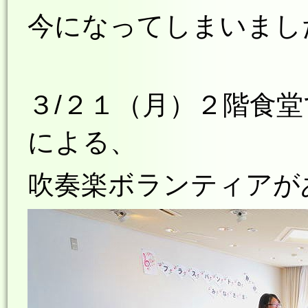
今になってしまいまし
３/２１（月）２階食
による、
吹奏楽ボランティアが