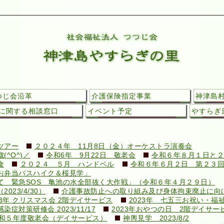
つじ会沿革
介護保険指定事業
神津島
に関する相談窓口
イベント予定
やすらぎ日
ツアー
２０２４年 11月8日（金）オーケストラ演奏会
^O^)／
令和6年 9月22日 敬老会
令和６年８月１日と２
食
２０２４ ５月 ハンドベル
令和６年６月２日 第２３
お弁当バスハイク＆桜見学」
て 緊急SOS 亀池の水全部抜く大作戦」（令和６年４月２９日）
23/4/30）
介護事故防止への取り組み及び身体拘束廃止に向けての
23年 クリスマス会 2階デイサービス
2023年 七五三お祝い・福
対策研修会 2023/11/17
2023年おやつの日 2階デイサー
和５年度敬老会（デイサービス）
神輿見学 2023/8/2