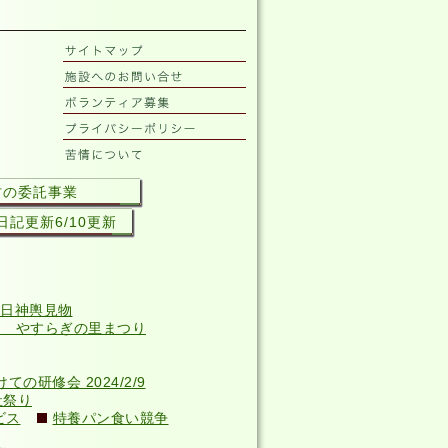
村の委託事業
記更新6/10更新
日神輿見物
回 やすらぎの里まつり
研修会 2024/2/9
祉祭り
ビス
特養パン食い競争