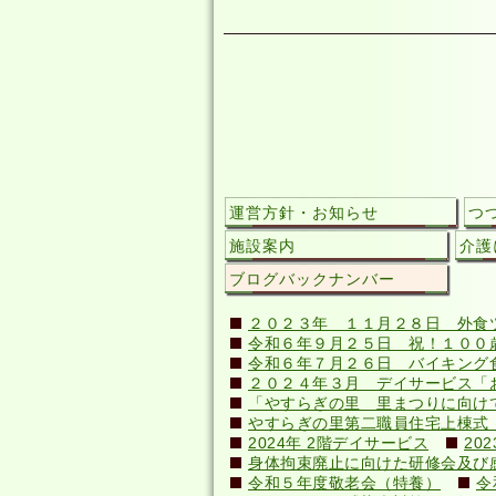
運営方針・お知らせ
つ
施設案内
介護
ブログバックナンバー
２０２３年 １１月２８日 外食
令和６年９月２５日 祝！１００歳(
令和６年７月２６日 バイキング
２０２４年３月 デイサービス「
「やすらぎの里 里まつりに向け
やすらぎの里第二職員住宅上棟式（20
2024年 2階デイサービス
20
身体拘束廃止に向けた研修会及び感染症
令和５年度敬老会（特養）
令