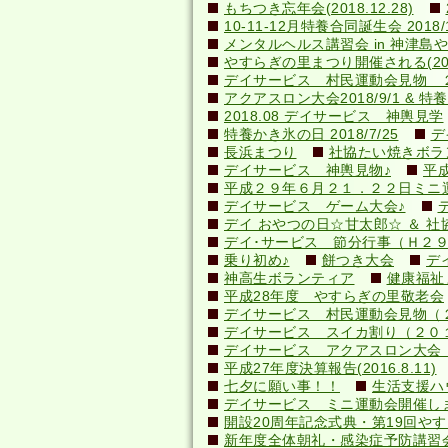
もちつき忘年会(2018.12.28)
10-11-12月特養合同誕生会 2018/1
メンタルヘルス講習会 in 神津島やすら
やすらぎの里まつり開催される(2018.
デイサービス 村民運動会見物 
アクアスロン大会2018/9/1 & 特養納
2018.08 デイサービス 神輿見学
特養かき氷の日 2018/7/25
デ
長浜まつり
社協たい焼きボランテ
デイサービス 神輿見物♪
平
平成２９年６月２１．２２日ミニ
デイサービス ゲーム大会♪
デイ おやつの日☆甘太郎☆ ＆ 社
デイ･サービス 節分行事（Ｈ２
乗り初め♪
餅つき大会
デ
神高生ボランティア
健康福祉
平成28年度 やすらぎの里敬老会
デイサービス 村民運動会見物（
デイサービス スイカ割り（２０
デイサービス アクアスロン大会 応
平成27年度決算報告(2016.8.11)
七夕に願い事！！
生活支援ハ
デイサービス ミニ運動会開催し
開設20周年記念式典・第19回やすら
新年度全体朝礼・感染症予防講習会(20