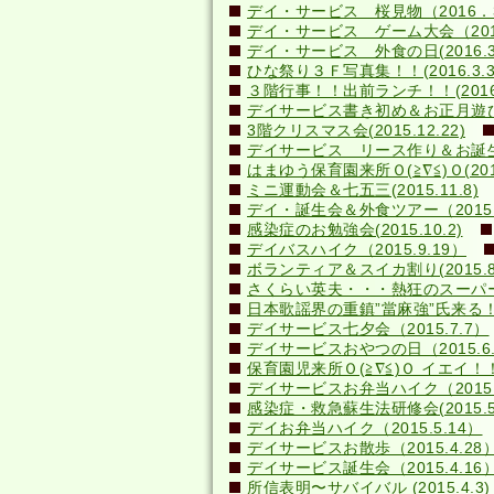
デイ・サービス 桜見物（2016．3
デイ・サービス ゲーム大会（2016.
デイ・サービス 外食の日(2016.3
ひな祭り３Ｆ写真集！！(2016.3.3
３階行事！！出前ランチ！！(2016.2
デイサービス書き初め＆お正月遊び(20
3階クリスマス会(2015.12.22)
デイサービス リース作り＆お誕生日会
はまゆう保育園来所Ｏ(≧∇≦)Ｏ(2015.
ミニ運動会＆七五三(2015.11.8)
デイ・誕生会＆外食ツアー（2015.1
感染症のお勉強会(2015.10.2)
デイバスハイク（2015.9.19）
ボランティア＆スイカ割り(2015.8.
さくらい英夫・・・熱狂のスーパーライ
日本歌謡界の重鎮”當麻強”氏来る！(20
デイサービス七夕会（2015.7.7）
デイサービスおやつの日（2015.6.
保育園児来所Ｏ(≧∇≦)Ｏ イエイ！！(2
デイサービスお弁当ハイク（2015.
感染症・救急蘇生法研修会(2015.5.
デイお弁当ハイク（2015.5.14）
デイサービスお散歩（2015.4.28
デイサービス誕生会（2015.4.16
所信表明〜サバイバル (2015.4.3)