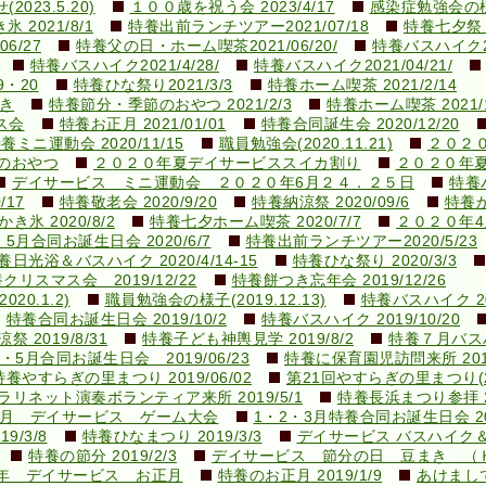
23.5.20)
１００歳を祝う会 2023/4/17
感染症勉強会の様子(
 2021/8/1
特養出前ランチツアー2021/07/18
特養七夕祭り2
6/27
特養父の日・ホーム喫茶2021/06/20/
特養バスハイク20
特養バスハイク2021/4/28/
特養バスハイク2021/04/21/
9・20
特養ひな祭り2021/3/3
特養ホーム喫茶 2021/2/14
き
特養節分・季節のおやつ 2021/2/3
特養ホーム喫茶 2021/1
ス会
特養お正月 2021/01/01
特養合同誕生会 2020/12/20
養ミニ運動会 2020/11/15
職員勉強会(2020.11.21)
２０２
のおやつ
２０２０年夏デイサービススイカ割り
２０２０年
デイサービス ミニ運動会 ２０２０年6月２４．２５日
特養バ
/17
特養敬老会 2020/9/20
特養納涼祭 2020/09/6
特養か
き氷 2020/8/2
特養七夕ホーム喫茶 2020/7/7
２０２０年
5月合同お誕生日会 2020/6/7
特養出前ランチツアー2020/5/23
養日光浴＆バスハイク 2020/4/14-15
特養ひな祭り 2020/3/3
クリスマス会 2019/12/22
特養餅つき忘年会 2019/12/26
0.1.2)
職員勉強会の様子(2019.12.13)
特養バスハイク 201
特養合同お誕生日会 2019/10/2
特養バスハイク 2019/10/20
祭 2019/8/31
特養子ども神輿見学 2019/8/2
特養７月バスハイ
・5月合同お誕生日会 2019/06/23
特養に保育園児訪問来所 2019
特養やすらぎの里まつり 2019/06/02
第21回やすらぎの里まつり(201
ラリネット演奏ボランティア来所 2019/5/1
特養長浜まつり参拝 20
9.3月 デイサービス ゲーム大会
1・2・3月特養合同お誕生日会 201
/3/8
特養ひなまつり 2019/3/3
デイサービス バスハイク
特養の節分 2019/2/3
デイサービス 節分の日 豆まき （
9年 デイサービス お正月
特養のお正月 2019/1/9
あけまして