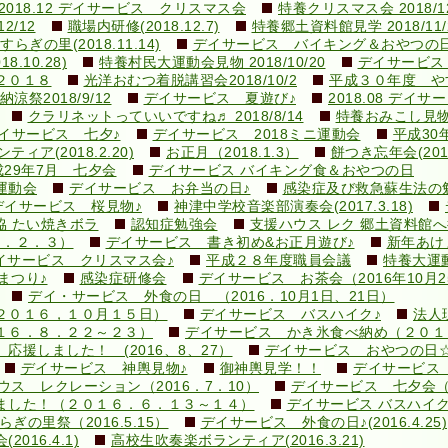
2018.12 デイサービス クリスマス会
特養クリスマス会 2018/12
2/12
職場内研修(2018.12.7)
特養郷土資料館見学 2018/11/
ぎの里(2018.11.14)
デイサービス バイキング＆おやつの日
10.28)
特養村民大運動会見物 2018/10/20
デイサービス
２０１８
光洋おむつ着脱講習会2018/10/2
平成３０年度 やす
涼祭2018/9/12
デイサービス 夏遊び♪
2018.08 デイ
クラリネットっていいですね♬ 2018/8/14
特養おみこし見物 2
イサービス 七夕♪
デイサービス 2018ミニ運動会
平成30
ィア(2018.2.20)
お正月（2018.1.3）
餅つき忘年会(2017.
成29年7月 七夕会
デイサービス バイキング食＆おやつの日
運動会
デイサービス お弁当の日♪
感染症及び救急蘇生法の勉強会
デイサービス 桜見物♪
神津中学校音楽部演奏会(2017.3.18)
協 たい焼きボラ
認知症勉強会
支援ハウス レク 郷土資料館
９．２．３）
デイサービス 書き初め&お正月遊び♪
新年あけ
イサービス クリスマス会♪
平成２８年度職員会議
特養大運
まつり♪
感染症研修会
デイサービス お茶会（2016年10月2
デイ・サービス 外食の日 （2016．10月1日、21日）
２０１６，１０月１５日）
デイサービス バスハイク♪
法人現
１６．８．２２～２３）
デイサービス かき氷食べ納め（２０１
援しました！ (2016、8、27）
デイサービス おやつの日
デイサービス 神輿見物♪
御神輿見学！！
デイサービス 
ウス レクレーション（2016．7．10）
デイサービス 七夕会
ました！（２０１６．６．１３～１４）
デイサービス バスハイク♪(2
ぎの里祭（2016.5.15）
デイサービス 外食の日♪(2016.4.25)
16.4.1)
高校生吹奏楽ボランティア(2016.3.21)