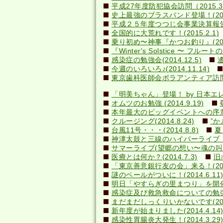
平成27年度防犯協会訪問（2015.3
史上最強のブラスバンド登場！(2015
平成２５年度つつじ会事業決算報告書(2
全国的に大荒れです！(2015.2.1)
乗り初め〜神事『かつお釣り』(2014
『Winter's Solstice 〜 フルート
感染症の勉強会(2014.12.5)
今週のいろいろ♪(2014.11.14)
東京歯科医師会ボラアンティア訪問(20
「明美ちゃん」登場！ by 日本エレキテ
オムツのお勉強 (2014.9.19)
本年最大のビッグイベントへの序章(20
クルージング(2014.8.24)
”か
台風11号・・・(2014.8.8)
夏
神津太鼓と三線のハイパーライブ！(20
サマーライブ(望郷の想い〜魂の叫び)(2
医療とは何か？(2014.7.3)
旧
「東京善意銀行友の会」来る！(2014
謎のベールがついに！(2014.6.1
明日「やすらぎの里まつり」を開催しま
感染症及び救急救命についての勉強会(2
まだまだしっくりいかないです(2014
新年度が始まりました(2014.4.14
感染性胃腸炎大発生！(2014.3.29