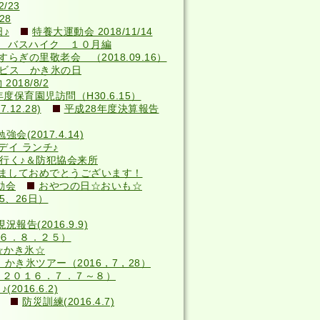
/23
28
♪
特養大運動会 2018/11/14
 バスハイク １０月編
らぎの里敬老会 （2018.09.16）
サービス かき氷の日
018/8/2
年度保育園児訪問（H30.6.15）
12.28)
平成28年度決算報告
(2017.4.14)
デイ ランチ♪
へ行く♪＆防犯協会来所
ましておめでとうございます！
動会
おやつの日☆おいも☆
5、26日）
況報告(2016.9.9)
６．８．２５）
☆かき氷☆
かき氷ツアー（2016，7，28）
（２０１６．７．７～８）
016.6.2)
防災訓練(2016.4.7)