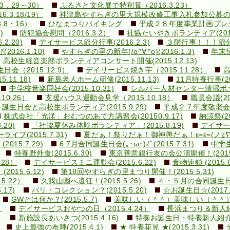
．29～30）
ふるさと文化展で特別賞（2016.3.23）
3.18/19）
神津島やすらぎの里大規模改修工事入札参加公募のお知ら
.8・16）
ひなまつりバイキング
平成２８年度事業計画プレゼン(
)
防犯協会慰問（2016.3.2）
社協たいやきボランティア(2016.
.20)
デイサービス節分行事(2016.2.3)
３階行事！！！節分豆ま
16.1.10)
やすらぎの里の新年(/o^∀^o)(2016.1.3)
年末恒
高校生軽音楽部ボランティアコンサート開催(2015.12.13)
（2015.12.9）
デイサービス焼き芋（2015.11.28）
高
11.18)
新島老人ホーム研修(2015.11.13)
11月特養行事(201
中学校音楽同好会(2015.10.31)
シルバー人材センター清掃ボランテ
0.26）
支援ハウス運動会見学（2015.10.18）
職員会議(201
誕生日会と高校生ボランティア(2015.9.29)
平成２７年度敬老会(20
株式会社「光洋」おむつのあて方講習会(20150.9.17)
納涼祭(20
20)
「社協夏休み体験ボランティア」(2015.8.19)
デイサービ
ブ(2015.7.31)
夏だぁ！祭りだぁ！御神輿だぁ！ε=ε=(ノ≧∇≦）ノ
15.7.29)
6.7月合同誕生日会(｡･ω･)ﾉﾞ(2015.7.31)
中学生
特養野外食(2015.6.30)
東京善意銀行友の会公演開催！(2015.
28）
デイサービスミニ運動会(2015.6.22)
食物連鎖 (2015.6
015.6.12)
第18回やすらぎの里まつり開催！(2015.5.31)
5.22）
久我山園へ遠征！(2015.5.26)
４・５月の合同誕生日会(v
17)
パリ・コレクション？(2015.5.20)
☆お誕生日☆(2017.5
GWとは何か？(2015.5.7)
美味しい（＾＾）美味しい（＾＾）(20
）
デイサービスおやつの日（2015.4.24）
長浜まつり＆新人紹介！
）
新施設長あいさつ(2015.4.16)
特養お誕生日・特養新人紹介！！
史上最強の布陣(2015.4.1)
★ 特養花見 ★(2015.3.31)