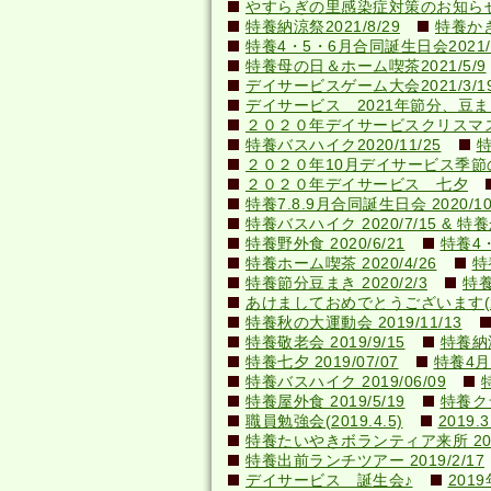
やすらぎの里感染症対策のお知らせ(20
特養納涼祭2021/8/29
特養かき氷
特養4・5・6月合同誕生日会2021/0
特養母の日＆ホーム喫茶2021/5/9
デイサービスゲーム大会2021/3/1
デイサービス 2021年節分、豆ま
２０２０年デイサービスクリスマ
特養バスハイク2020/11/25
特
２０２０年10月デイサービス季節
２０２０年デイサービス 七夕
特養7.8.9月合同誕生日会 2020/10
特養バスハイク 2020/7/15 & 特養か
特養野外食 2020/6/21
特養4・
特養ホーム喫茶 2020/4/26
特
特養節分豆まき 2020/2/3
特養
あけましておめでとうございます(202
特養秋の大運動会 2019/11/13
特養敬老会 2019/9/15
特養納涼
特養七夕 2019/07/07
特養4月
特養バスハイク 2019/06/09
特養屋外食 2019/5/19
特養ク
職員勉強会(2019.4.5)
201
特養たいやきボランティア来所 2019
特養出前ランチツアー 2019/2/17
デイサービス 誕生会♪
201