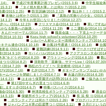
.14）
平成27年度事業計画プレゼン(2015.3.6)
中学生福祉体験
.3.1)
『タイ焼き焼き隊』とは何か？(2015.2.28)
015.2.25)
防災訓練(2015.2.12)
鬼は外！！！(2015.2.
本物とは何か？(2015.1.28)
『真珠の耳飾りの少女』(2015.1.
.1.2)
今年もお世話になりました(2014.12.27)
の夕べ』(2014.12.23)
クリスマス会(2014.12.18)
寒いですね♪(2
遙かなる新島への旅路・・・(2014.11.28)
ミニ運動会(2014.11.1
きんだーがーでん(2014.11.7)
職員会議・・・下克上〜クーデター！(
Kozu high school's volunteer(2014.10.29)
14.10.31)
シルバー人材センター清掃ボランティア(2014.10.
ル連合(2014.10.18)
台風19号通過！(2014.10.14)
台風
敬老会 (2014.9.15)
避難訓練(2014.9.11)
でーさーびすばすはいく
14.9.10)
サバイバル(2014.9.9)
アクアスロン大会(2014.
き氷”をどうぞ(2014.8.20)
アウトソーシング(2014.8.15)
数は
まつり(2014.8.2)
演歌歌手「當麻強」サマーLive！(2014.07.30
14.7.20)
熱狂のライブ！〜 完全燃焼 (2014.7.18)
014.7.16)
七夕(2014.7.7)
ギターアンサンブルはいかが？(2
ホームページを閉鎖しました(2014.7.1)
永遠の別れ(2014.6.28)
.6.21)
はまゆう保育園児の訪問(2014.6.20)
ご協力ありがと
1)
第17回やすらぎの里まつり(2014.6.8)
す☆彡(2014.6.7)
特養バスハイク(2014.6.1)
014.5.30)
神津高校生ボランティア(2014.5.28)
過去ログ
.5.15)
保健所ボランティア(2014.5.7)
長 浜 祭 り(2014.
)
ボランティアとは何か？(2015.2.26)
ブログバックナン
)
ジャパンアコギ界の巨星墜つ！(2014.3.11)
３月だというのに