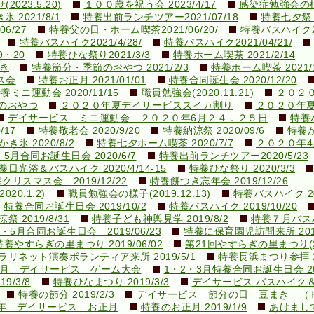
23.5.20)
１００歳を祝う会 2023/4/17
感染症勉強会の様子(
 2021/8/1
特養出前ランチツアー2021/07/18
特養七夕祭り2
6/27
特養父の日・ホーム喫茶2021/06/20/
特養バスハイク20
特養バスハイク2021/4/28/
特養バスハイク2021/04/21/
9・20
特養ひな祭り2021/3/3
特養ホーム喫茶 2021/2/14
き
特養節分・季節のおやつ 2021/2/3
特養ホーム喫茶 2021/1
ス会
特養お正月 2021/01/01
特養合同誕生会 2020/12/20
養ミニ運動会 2020/11/15
職員勉強会(2020.11.21)
２０２
のおやつ
２０２０年夏デイサービススイカ割り
２０２０年
デイサービス ミニ運動会 ２０２０年6月２４．２５日
特養バ
/17
特養敬老会 2020/9/20
特養納涼祭 2020/09/6
特養か
き氷 2020/8/2
特養七夕ホーム喫茶 2020/7/7
２０２０年
5月合同お誕生日会 2020/6/7
特養出前ランチツアー2020/5/23
養日光浴＆バスハイク 2020/4/14-15
特養ひな祭り 2020/3/3
クリスマス会 2019/12/22
特養餅つき忘年会 2019/12/26
0.1.2)
職員勉強会の様子(2019.12.13)
特養バスハイク 201
特養合同お誕生日会 2019/10/2
特養バスハイク 2019/10/20
祭 2019/8/31
特養子ども神輿見学 2019/8/2
特養７月バスハイ
・5月合同お誕生日会 2019/06/23
特養に保育園児訪問来所 2019
特養やすらぎの里まつり 2019/06/02
第21回やすらぎの里まつり(201
ラリネット演奏ボランティア来所 2019/5/1
特養長浜まつり参拝 20
9.3月 デイサービス ゲーム大会
1・2・3月特養合同お誕生日会 201
/3/8
特養ひなまつり 2019/3/3
デイサービス バスハイク
特養の節分 2019/2/3
デイサービス 節分の日 豆まき （
9年 デイサービス お正月
特養のお正月 2019/1/9
あけまして