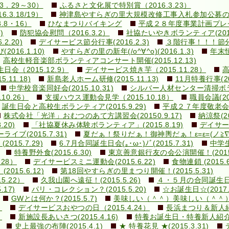
．29～30）
ふるさと文化展で特別賞（2016.3.23）
3.18/19）
神津島やすらぎの里大規模改修工事入札参加公募のお知ら
.8・16）
ひなまつりバイキング
平成２８年度事業計画プレゼン(
)
防犯協会慰問（2016.3.2）
社協たいやきボランティア(2016.
.20)
デイサービス節分行事(2016.2.3)
３階行事！！！節分豆ま
16.1.10)
やすらぎの里の新年(/o^∀^o)(2016.1.3)
年末恒
高校生軽音楽部ボランティアコンサート開催(2015.12.13)
（2015.12.9）
デイサービス焼き芋（2015.11.28）
高
11.18)
新島老人ホーム研修(2015.11.13)
11月特養行事(201
中学校音楽同好会(2015.10.31)
シルバー人材センター清掃ボランテ
0.26）
支援ハウス運動会見学（2015.10.18）
職員会議(201
誕生日会と高校生ボランティア(2015.9.29)
平成２７年度敬老会(20
株式会社「光洋」おむつのあて方講習会(20150.9.17)
納涼祭(20
20)
「社協夏休み体験ボランティア」(2015.8.19)
デイサービ
ブ(2015.7.31)
夏だぁ！祭りだぁ！御神輿だぁ！ε=ε=(ノ≧∇≦）ノ
15.7.29)
6.7月合同誕生日会(｡･ω･)ﾉﾞ(2015.7.31)
中学生
特養野外食(2015.6.30)
東京善意銀行友の会公演開催！(2015.
28）
デイサービスミニ運動会(2015.6.22)
食物連鎖 (2015.6
015.6.12)
第18回やすらぎの里まつり開催！(2015.5.31)
5.22）
久我山園へ遠征！(2015.5.26)
４・５月の合同誕生日会(v
17)
パリ・コレクション？(2015.5.20)
☆お誕生日☆(2017.5
GWとは何か？(2015.5.7)
美味しい（＾＾）美味しい（＾＾）(20
）
デイサービスおやつの日（2015.4.24）
長浜まつり＆新人紹介！
）
新施設長あいさつ(2015.4.16)
特養お誕生日・特養新人紹介！！
史上最強の布陣(2015.4.1)
★ 特養花見 ★(2015.3.31)