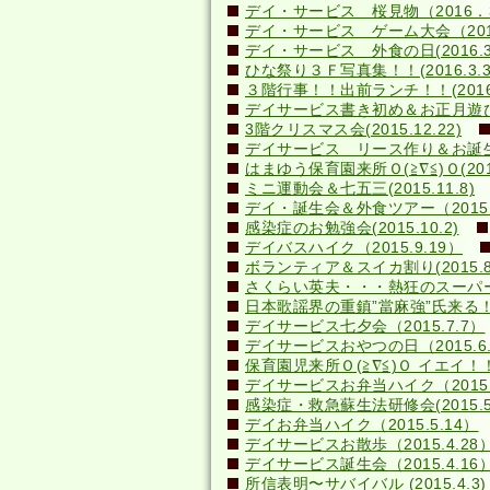
デイ・サービス 桜見物（2016．3
デイ・サービス ゲーム大会（2016.
デイ・サービス 外食の日(2016.3
ひな祭り３Ｆ写真集！！(2016.3.3
３階行事！！出前ランチ！！(2016.2
デイサービス書き初め＆お正月遊び(20
3階クリスマス会(2015.12.22)
デイサービス リース作り＆お誕生日会
はまゆう保育園来所Ｏ(≧∇≦)Ｏ(2015.
ミニ運動会＆七五三(2015.11.8)
デイ・誕生会＆外食ツアー（2015.1
感染症のお勉強会(2015.10.2)
デイバスハイク（2015.9.19）
ボランティア＆スイカ割り(2015.8.
さくらい英夫・・・熱狂のスーパーライ
日本歌謡界の重鎮”當麻強”氏来る！(20
デイサービス七夕会（2015.7.7）
デイサービスおやつの日（2015.6.
保育園児来所Ｏ(≧∇≦)Ｏ イエイ！！(2
デイサービスお弁当ハイク（2015.
感染症・救急蘇生法研修会(2015.5.
デイお弁当ハイク（2015.5.14）
デイサービスお散歩（2015.4.28
デイサービス誕生会（2015.4.16
所信表明〜サバイバル (2015.4.3)