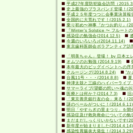
平成27年度防犯協会訪問（2015.3
史上最強のブラスバンド登場！(2015
平成２５年度つつじ会事業決算報告書(2
全国的に大荒れです！(2015.2.1)
乗り初め〜神事『かつお釣り』(2014
『Winter's Solstice 〜 フルート
感染症の勉強会(2014.12.5)
今週のいろいろ♪(2014.11.14)
東京歯科医師会ボラアンティア訪問(20
「明美ちゃん」登場！ by 日本エレキテ
オムツのお勉強 (2014.9.19)
本年最大のビッグイベントへの序章(20
クルージング(2014.8.24)
”か
台風11号・・・(2014.8.8)
夏
神津太鼓と三線のハイパーライブ！(20
サマーライブ(望郷の想い〜魂の叫び)(2
医療とは何か？(2014.7.3)
旧
「東京善意銀行友の会」来る！(2014
謎のベールがついに！(2014.6.1
明日「やすらぎの里まつり」を開催しま
感染症及び救急救命についての勉強会(2
まだまだしっくりいかないです(2014
新年度が始まりました(2014.4.14
感染性胃腸炎大発生！(2014.3.29