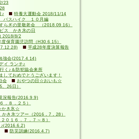
/23
28
♪
特養大運動会 2018/11/14
 バスハイク １０月編
らぎの里敬老会 （2018.09.16）
サービス かき氷の日
018/8/2
年度保育園児訪問（H30.6.15）
12.28)
平成28年度決算報告
(2017.4.14)
デイ ランチ♪
へ行く♪＆防犯協会来所
ましておめでとうございます！
動会
おやつの日☆おいも☆
5、26日）
況報告(2016.9.9)
６．８．２５）
☆かき氷☆
かき氷ツアー（2016，7，28）
（２０１６．７．７～８）
016.6.2)
防災訓練(2016.4.7)