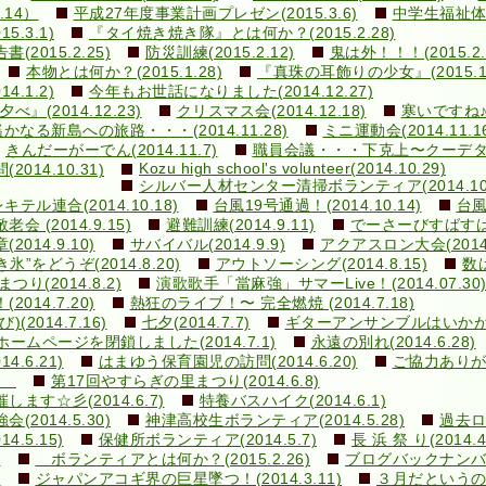
.14）
平成27年度事業計画プレゼン(2015.3.6)
中学生福祉体験
.3.1)
『タイ焼き焼き隊』とは何か？(2015.2.28)
015.2.25)
防災訓練(2015.2.12)
鬼は外！！！(2015.2.
本物とは何か？(2015.1.28)
『真珠の耳飾りの少女』(2015.1.
.1.2)
今年もお世話になりました(2014.12.27)
の夕べ』(2014.12.23)
クリスマス会(2014.12.18)
寒いですね♪(2
遙かなる新島への旅路・・・(2014.11.28)
ミニ運動会(2014.11.1
きんだーがーでん(2014.11.7)
職員会議・・・下克上〜クーデター！(
Kozu high school's volunteer(2014.10.29)
14.10.31)
シルバー人材センター清掃ボランティア(2014.10.
ル連合(2014.10.18)
台風19号通過！(2014.10.14)
台風
敬老会 (2014.9.15)
避難訓練(2014.9.11)
でーさーびすばすはいく
14.9.10)
サバイバル(2014.9.9)
アクアスロン大会(2014.
き氷”をどうぞ(2014.8.20)
アウトソーシング(2014.8.15)
数は
まつり(2014.8.2)
演歌歌手「當麻強」サマーLive！(2014.07.30
14.7.20)
熱狂のライブ！〜 完全燃焼 (2014.7.18)
014.7.16)
七夕(2014.7.7)
ギターアンサンブルはいかが？(2
ホームページを閉鎖しました(2014.7.1)
永遠の別れ(2014.6.28)
.6.21)
はまゆう保育園児の訪問(2014.6.20)
ご協力ありがと
1)
第17回やすらぎの里まつり(2014.6.8)
す☆彡(2014.6.7)
特養バスハイク(2014.6.1)
014.5.30)
神津高校生ボランティア(2014.5.28)
過去ログ
.5.15)
保健所ボランティア(2014.5.7)
長 浜 祭 り(2014.
)
ボランティアとは何か？(2015.2.26)
ブログバックナン
)
ジャパンアコギ界の巨星墜つ！(2014.3.11)
３月だというのに