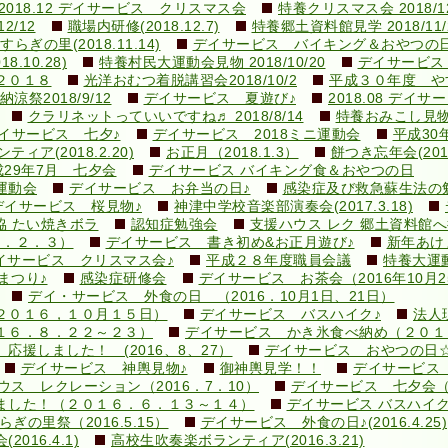
2018.12 デイサービス クリスマス会
特養クリスマス会 2018/12
2/12
職場内研修(2018.12.7)
特養郷土資料館見学 2018/11/
ぎの里(2018.11.14)
デイサービス バイキング＆おやつの日
10.28)
特養村民大運動会見物 2018/10/20
デイサービス
２０１８
光洋おむつ着脱講習会2018/10/2
平成３０年度 やす
涼祭2018/9/12
デイサービス 夏遊び♪
2018.08 デイ
クラリネットっていいですね♬ 2018/8/14
特養おみこし見物 2
イサービス 七夕♪
デイサービス 2018ミニ運動会
平成30
ィア(2018.2.20)
お正月（2018.1.3）
餅つき忘年会(2017.
成29年7月 七夕会
デイサービス バイキング食＆おやつの日
運動会
デイサービス お弁当の日♪
感染症及び救急蘇生法の勉強会
デイサービス 桜見物♪
神津中学校音楽部演奏会(2017.3.18)
協 たい焼きボラ
認知症勉強会
支援ハウス レク 郷土資料館
９．２．３）
デイサービス 書き初め&お正月遊び♪
新年あけ
イサービス クリスマス会♪
平成２８年度職員会議
特養大運
まつり♪
感染症研修会
デイサービス お茶会（2016年10月2
デイ・サービス 外食の日 （2016．10月1日、21日）
２０１６，１０月１５日）
デイサービス バスハイク♪
法人現
１６．８．２２～２３）
デイサービス かき氷食べ納め（２０１
援しました！ (2016、8、27）
デイサービス おやつの日
デイサービス 神輿見物♪
御神輿見学！！
デイサービス 
ウス レクレーション（2016．7．10）
デイサービス 七夕会
ました！（２０１６．６．１３～１４）
デイサービス バスハイク♪(2
ぎの里祭（2016.5.15）
デイサービス 外食の日♪(2016.4.25)
16.4.1)
高校生吹奏楽ボランティア(2016.3.21)