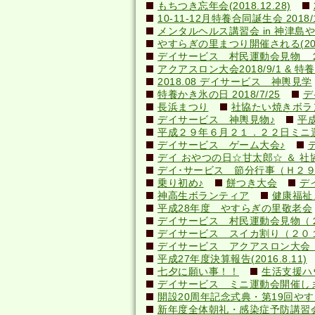
もちつき忘年会(2018.12.28)
10-11-12月特養合同誕生会 2018/1
メンタルヘルス講習会 in 神津島やすら
やすらぎの里まつり開催される(2018.
デイサービス 村民運動会見物 
アクアスロン大会2018/9/1 & 特養納
2018.08 デイサービス 神輿見学
特養かき氷の日 2018/7/25
デ
長浜まつり
社協たい焼きボランテ
デイサービス 神輿見物♪
平
平成２９年６月２１．２２日ミニ
デイサービス ゲーム大会♪
デイ おやつの日☆甘太郎☆ ＆ 社
デイ･サービス 節分行事（Ｈ２
乗り初め♪
餅つき大会
デ
神高生ボランティア
健康福祉
平成28年度 やすらぎの里敬老会
デイサービス 村民運動会見物（
デイサービス スイカ割り（２０
デイサービス アクアスロン大会 応
平成27年度決算報告(2016.8.11)
七夕に願い事！！
生活支援ハ
デイサービス ミニ運動会開催し
開設20周年記念式典・第19回やすら
新年度全体朝礼・感染症予防講習会(20