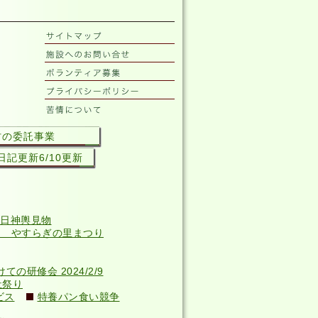
村の委託事業
記更新6/10更新
日神輿見物
回 やすらぎの里まつり
研修会 2024/2/9
祉祭り
ビス
特養パン食い競争