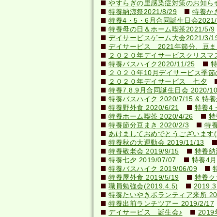
やすらぎの里感染症対策のお知らせ(20
特養納涼祭2021/8/29
特養かき氷
特養4・5・6月合同誕生日会2021/0
特養母の日＆ホーム喫茶2021/5/9
デイサービスゲーム大会2021/3/1
デイサービス 2021年節分、豆ま
２０２０年デイサービスクリスマ
特養バスハイク2020/11/25
特
２０２０年10月デイサービス季節
２０２０年デイサービス 七夕
特養7.8.9月合同誕生日会 2020/10
特養バスハイク 2020/7/15 & 特養か
特養野外食 2020/6/21
特養4・
特養ホーム喫茶 2020/4/26
特
特養節分豆まき 2020/2/3
特養
あけましておめでとうございます(202
特養秋の大運動会 2019/11/13
特養敬老会 2019/9/15
特養納涼
特養七夕 2019/07/07
特養4月
特養バスハイク 2019/06/09
特養屋外食 2019/5/19
特養ク
職員勉強会(2019.4.5)
201
特養たいやきボランティア来所 2019
特養出前ランチツアー 2019/2/17
デイサービス 誕生会♪
201