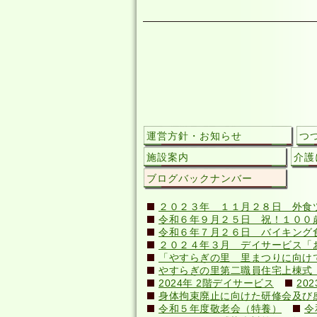
運営方針・お知らせ
つ
施設案内
介護
ブログバックナンバー
２０２３年 １１月２８日 外食
令和６年９月２５日 祝！１００歳(
令和６年７月２６日 バイキング
２０２４年３月 デイサービス「
「やすらぎの里 里まつりに向け
やすらぎの里第二職員住宅上棟式（20
2024年 2階デイサービス
20
身体拘束廃止に向けた研修会及び感染症
令和５年度敬老会（特養）
令