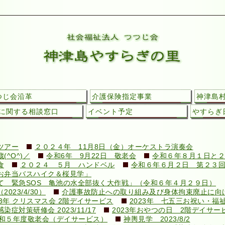
つじ会沿革
介護保険指定事業
神津島
に関する相談窓口
イベント予定
やすらぎ日
ツアー
２０２４年 11月8日（金）オーケストラ演奏会
^O^)／
令和6年 9月22日 敬老会
令和６年８月１日と２
食
２０２４ ５月 ハンドベル
令和６年６月２日 第２３
お弁当バスハイク＆桜見学」
て 緊急SOS 亀池の水全部抜く大作戦」（令和６年４月２９日）
23/4/30）
介護事故防止への取り組み及び身体拘束廃止に向けての
23年 クリスマス会 2階デイサービス
2023年 七五三お祝い・福
対策研修会 2023/11/17
2023年おやつの日 2階デイサー
和５年度敬老会（デイサービス）
神輿見学 2023/8/2