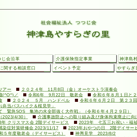
つじ会沿革
介護保険指定事業
神津島
に関する相談窓口
イベント予定
やすらぎ日
ツアー
２０２４年 11月8日（金）オーケストラ演奏会
^O^)／
令和6年 9月22日 敬老会
令和６年８月１日と２
食
２０２４ ５月 ハンドベル
令和６年６月２日 第２３
お弁当バスハイク＆桜見学」
て 緊急SOS 亀池の水全部抜く大作戦」（令和６年４月２９日）
23/4/30）
介護事故防止への取り組み及び身体拘束廃止に向けての
23年 クリスマス会 2階デイサービス
2023年 七五三お祝い・福
対策研修会 2023/11/17
2023年おやつの日 2階デイサー
和５年度敬老会（デイサービス）
神輿見学 2023/8/2