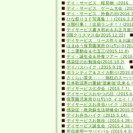
デイ・サービス 桜見物（2016．3
デイ・サービス ゲーム大会（2016.
デイ・サービス 外食の日(2016.3
ひな祭り３Ｆ写真集！！(2016.3.3
３階行事！！出前ランチ！！(2016.2
デイサービス書き初め＆お正月遊び(20
3階クリスマス会(2015.12.22)
デイサービス リース作り＆お誕生日会
はまゆう保育園来所Ｏ(≧∇≦)Ｏ(2015.
ミニ運動会＆七五三(2015.11.8)
デイ・誕生会＆外食ツアー（2015.1
感染症のお勉強会(2015.10.2)
デイバスハイク（2015.9.19）
ボランティア＆スイカ割り(2015.8.
さくらい英夫・・・熱狂のスーパーライ
日本歌謡界の重鎮”當麻強”氏来る！(20
デイサービス七夕会（2015.7.7）
デイサービスおやつの日（2015.6.
保育園児来所Ｏ(≧∇≦)Ｏ イエイ！！(2
デイサービスお弁当ハイク（2015.
感染症・救急蘇生法研修会(2015.5.
デイお弁当ハイク（2015.5.14）
デイサービスお散歩（2015.4.28
デイサービス誕生会（2015.4.16
所信表明〜サバイバル (2015.4.3)