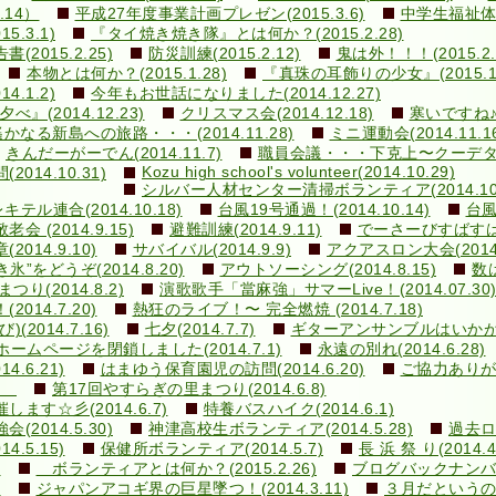
.14）
平成27年度事業計画プレゼン(2015.3.6)
中学生福祉体験
.3.1)
『タイ焼き焼き隊』とは何か？(2015.2.28)
015.2.25)
防災訓練(2015.2.12)
鬼は外！！！(2015.2.
本物とは何か？(2015.1.28)
『真珠の耳飾りの少女』(2015.1.
.1.2)
今年もお世話になりました(2014.12.27)
の夕べ』(2014.12.23)
クリスマス会(2014.12.18)
寒いですね♪(2
遙かなる新島への旅路・・・(2014.11.28)
ミニ運動会(2014.11.1
きんだーがーでん(2014.11.7)
職員会議・・・下克上〜クーデター！(
Kozu high school's volunteer(2014.10.29)
14.10.31)
シルバー人材センター清掃ボランティア(2014.10.
ル連合(2014.10.18)
台風19号通過！(2014.10.14)
台風
敬老会 (2014.9.15)
避難訓練(2014.9.11)
でーさーびすばすはいく
14.9.10)
サバイバル(2014.9.9)
アクアスロン大会(2014.
き氷”をどうぞ(2014.8.20)
アウトソーシング(2014.8.15)
数は
まつり(2014.8.2)
演歌歌手「當麻強」サマーLive！(2014.07.30
14.7.20)
熱狂のライブ！〜 完全燃焼 (2014.7.18)
014.7.16)
七夕(2014.7.7)
ギターアンサンブルはいかが？(2
ホームページを閉鎖しました(2014.7.1)
永遠の別れ(2014.6.28)
.6.21)
はまゆう保育園児の訪問(2014.6.20)
ご協力ありがと
1)
第17回やすらぎの里まつり(2014.6.8)
す☆彡(2014.6.7)
特養バスハイク(2014.6.1)
014.5.30)
神津高校生ボランティア(2014.5.28)
過去ログ
.5.15)
保健所ボランティア(2014.5.7)
長 浜 祭 り(2014.
)
ボランティアとは何か？(2015.2.26)
ブログバックナン
)
ジャパンアコギ界の巨星墜つ！(2014.3.11)
３月だというのに