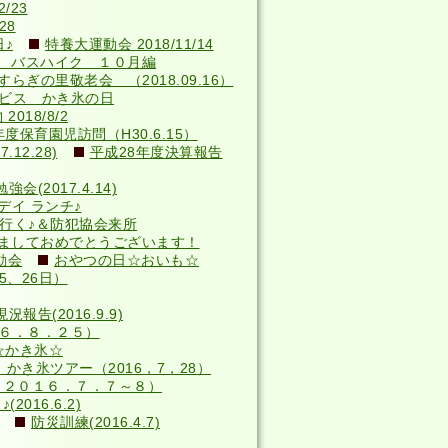
/23
28
♪
特養大運動会 2018/11/14
 バスハイク １０月編
らぎの里敬老会 （2018.09.16）
サービス かき氷の日
018/8/2
年度保育園児訪問（H30.6.15）
12.28)
平成28年度決算報告
(2017.4.14)
デイ ランチ♪
へ行く♪＆防犯協会来所
ましておめでとうございます！
動会
おやつの日☆おいも☆
5、26日）
況報告(2016.9.9)
６．８．２５）
☆かき氷☆
かき氷ツアー（2016，7，28）
（２０１６．７．７～８）
016.6.2)
防災訓練(2016.4.7)