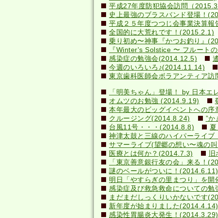
平成27年度防犯協会訪問（2015.3
史上最強のブラスバンド登場！(2015
平成２５年度つつじ会事業決算報告書(2
全国的に大荒れです！(2015.2.1)
乗り初め〜神事『かつお釣り』(2014
『Winter's Solstice 〜 フルート
感染症の勉強会(2014.12.5)
今週のいろいろ♪(2014.11.14)
東京歯科医師会ボラアンティア訪問(20
「明美ちゃん」登場！ by 日本エレキテ
オムツのお勉強 (2014.9.19)
本年最大のビッグイベントへの序章(20
クルージング(2014.8.24)
”か
台風11号・・・(2014.8.8)
夏
神津太鼓と三線のハイパーライブ！(20
サマーライブ(望郷の想い〜魂の叫び)(2
医療とは何か？(2014.7.3)
旧
「東京善意銀行友の会」来る！(2014
謎のベールがついに！(2014.6.1
明日「やすらぎの里まつり」を開催しま
感染症及び救急救命についての勉強会(2
まだまだしっくりいかないです(2014
新年度が始まりました(2014.4.14
感染性胃腸炎大発生！(2014.3.29