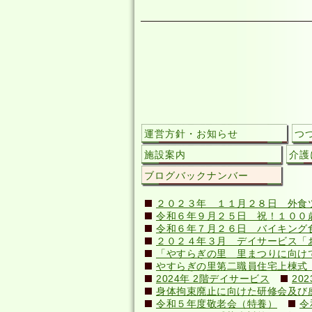
運営方針・お知らせ
つ
施設案内
介護
ブログバックナンバー
２０２３年 １１月２８日 外食
令和６年９月２５日 祝！１００歳(
令和６年７月２６日 バイキング
２０２４年３月 デイサービス「
「やすらぎの里 里まつりに向け
やすらぎの里第二職員住宅上棟式（20
2024年 2階デイサービス
20
身体拘束廃止に向けた研修会及び感染症
令和５年度敬老会（特養）
令