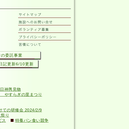
村の委託事業
記更新6/10更新
日神輿見物
回 やすらぎの里まつり
研修会 2024/2/9
祉祭り
ビス
特養パン食い競争