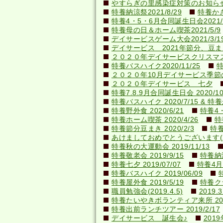
やすらぎの里感染症対策のお知らせ(20
特養納涼祭2021/8/29
特養かき氷
特養4・5・6月合同誕生日会2021/0
特養母の日＆ホーム喫茶2021/5/9
デイサービスゲーム大会2021/3/1
デイサービス 2021年節分、豆ま
２０２０年デイサービスクリスマ
特養バスハイク2020/11/25
特
２０２０年10月デイサービス季節
２０２０年デイサービス 七夕
特養7.8.9月合同誕生日会 2020/10
特養バスハイク 2020/7/15 & 特養か
特養野外食 2020/6/21
特養4・
特養ホーム喫茶 2020/4/26
特
特養節分豆まき 2020/2/3
特養
あけましておめでとうございます(202
特養秋の大運動会 2019/11/13
特養敬老会 2019/9/15
特養納涼
特養七夕 2019/07/07
特養4月
特養バスハイク 2019/06/09
特養屋外食 2019/5/19
特養ク
職員勉強会(2019.4.5)
201
特養たいやきボランティア来所 2019
特養出前ランチツアー 2019/2/17
デイサービス 誕生会♪
201