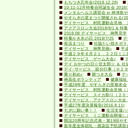
もちつき忘年会(2018.12.28)
10-11-12月特養合同誕生会 2018/1
メンタルヘルス講習会 in 神津島やすら
やすらぎの里まつり開催される(2018.
デイサービス 村民運動会見物 
アクアスロン大会2018/9/1 & 特養納
2018.08 デイサービス 神輿見学
特養かき氷の日 2018/7/25
デ
長浜まつり
社協たい焼きボランテ
デイサービス 神輿見物♪
平
平成２９年６月２１．２２日ミニ
デイサービス ゲーム大会♪
デイ おやつの日☆甘太郎☆ ＆ 社
デイ･サービス 節分行事（Ｈ２
乗り初め♪
餅つき大会
デ
神高生ボランティア
健康福祉
平成28年度 やすらぎの里敬老会
デイサービス 村民運動会見物（
デイサービス スイカ割り（２０
デイサービス アクアスロン大会 応
平成27年度決算報告(2016.8.11)
七夕に願い事！！
生活支援ハ
デイサービス ミニ運動会開催し
開設20周年記念式典・第19回やすら
新年度全体朝礼・感染症予防講習会(20