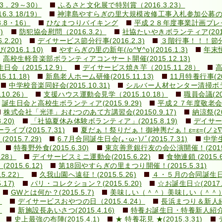
．29～30）
ふるさと文化展で特別賞（2016.3.23）
3.18/19）
神津島やすらぎの里大規模改修工事入札参加公募のお知ら
.8・16）
ひなまつりバイキング
平成２８年度事業計画プレゼン(
)
防犯協会慰問（2016.3.2）
社協たいやきボランティア(2016.
.20)
デイサービス節分行事(2016.2.3)
３階行事！！！節分豆ま
16.1.10)
やすらぎの里の新年(/o^∀^o)(2016.1.3)
年末恒
高校生軽音楽部ボランティアコンサート開催(2015.12.13)
（2015.12.9）
デイサービス焼き芋（2015.11.28）
高
11.18)
新島老人ホーム研修(2015.11.13)
11月特養行事(201
中学校音楽同好会(2015.10.31)
シルバー人材センター清掃ボランテ
0.26）
支援ハウス運動会見学（2015.10.18）
職員会議(201
誕生日会と高校生ボランティア(2015.9.29)
平成２７年度敬老会(20
株式会社「光洋」おむつのあて方講習会(20150.9.17)
納涼祭(20
20)
「社協夏休み体験ボランティア」(2015.8.19)
デイサービ
ブ(2015.7.31)
夏だぁ！祭りだぁ！御神輿だぁ！ε=ε=(ノ≧∇≦）ノ
15.7.29)
6.7月合同誕生日会(｡･ω･)ﾉﾞ(2015.7.31)
中学生
特養野外食(2015.6.30)
東京善意銀行友の会公演開催！(2015.
28）
デイサービスミニ運動会(2015.6.22)
食物連鎖 (2015.6
015.6.12)
第18回やすらぎの里まつり開催！(2015.5.31)
5.22）
久我山園へ遠征！(2015.5.26)
４・５月の合同誕生日会(v
17)
パリ・コレクション？(2015.5.20)
☆お誕生日☆(2017.5
GWとは何か？(2015.5.7)
美味しい（＾＾）美味しい（＾＾）(20
）
デイサービスおやつの日（2015.4.24）
長浜まつり＆新人紹介！
）
新施設長あいさつ(2015.4.16)
特養お誕生日・特養新人紹介！！
史上最強の布陣(2015.4.1)
★ 特養花見 ★(2015.3.31)