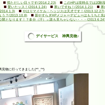
慌ただしい日々です(2014.2.23)
このHPは現時点では試験段階で
)
驚いたッス！(2014.1.24)
寒いですね！(2014.1.21)
寒
4.1.3)
やはりマイケル・ヘッジスは天才です！(2013.12.27)
2013.10.8)
新やすらぎHPメジャーデビューはもうちと先になり
となります！？多分（汗）←誰も見ちゃいない・・・(2013.6.24
デイサービス 神輿見物♪
物に行ってきました(*^_^*)