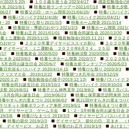
23.5.20)
１００歳を祝う会 2023/4/17
感染症勉強会の様子(
 2021/8/1
特養出前ランチツアー2021/07/18
特養七夕祭り2
6/27
特養父の日・ホーム喫茶2021/06/20/
特養バスハイク20
特養バスハイク2021/4/28/
特養バスハイク2021/04/21/
9・20
特養ひな祭り2021/3/3
特養ホーム喫茶 2021/2/14
き
特養節分・季節のおやつ 2021/2/3
特養ホーム喫茶 2021/1
ス会
特養お正月 2021/01/01
特養合同誕生会 2020/12/20
養ミニ運動会 2020/11/15
職員勉強会(2020.11.21)
２０２
のおやつ
２０２０年夏デイサービススイカ割り
２０２０年
デイサービス ミニ運動会 ２０２０年6月２４．２５日
特養バ
/17
特養敬老会 2020/9/20
特養納涼祭 2020/09/6
特養か
き氷 2020/8/2
特養七夕ホーム喫茶 2020/7/7
２０２０年
5月合同お誕生日会 2020/6/7
特養出前ランチツアー2020/5/23
養日光浴＆バスハイク 2020/4/14-15
特養ひな祭り 2020/3/3
クリスマス会 2019/12/22
特養餅つき忘年会 2019/12/26
0.1.2)
職員勉強会の様子(2019.12.13)
特養バスハイク 201
特養合同お誕生日会 2019/10/2
特養バスハイク 2019/10/20
祭 2019/8/31
特養子ども神輿見学 2019/8/2
特養７月バスハイ
・5月合同お誕生日会 2019/06/23
特養に保育園児訪問来所 2019
特養やすらぎの里まつり 2019/06/02
第21回やすらぎの里まつり(201
ラリネット演奏ボランティア来所 2019/5/1
特養長浜まつり参拝 20
9.3月 デイサービス ゲーム大会
1・2・3月特養合同お誕生日会 201
/3/8
特養ひなまつり 2019/3/3
デイサービス バスハイク
特養の節分 2019/2/3
デイサービス 節分の日 豆まき （
9年 デイサービス お正月
特養のお正月 2019/1/9
あけまして