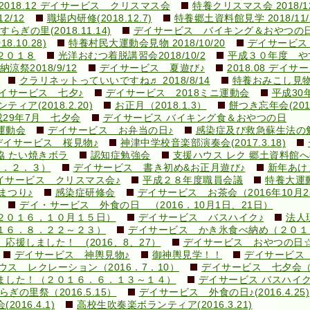
2018.12 デイサービス クリスマス会
特養クリスマス会 2018/12
2/12
職場内研修(2018.12.7)
特養郷土資料館見学 2018/11/
ぎの里(2018.11.14)
デイサービス バイキング＆おやつの日
10.28)
特養村民大運動会見物 2018/10/20
デイサービス
２０１８
光洋おむつ着脱講習会2018/10/2
平成３０年度 やす
涼祭2018/9/12
デイサービス 夏遊び♪
2018.08 デイ
クラリネットっていいですね♬ 2018/8/14
特養おみこし見物 2
イサービス 七夕♪
デイサービス 2018ミニ運動会
平成30
ィア(2018.2.20)
お正月（2018.1.3）
餅つき忘年会(2017.
成29年7月 七夕会
デイサービス バイキング食＆おやつの日
運動会
デイサービス お弁当の日♪
感染症及び救急蘇生法の勉強会
デイサービス 桜見物♪
神津中学校音楽部演奏会(2017.3.18)
協 たい焼きボラ
認知症勉強会
支援ハウス レク 郷土資料館
９．２．３）
デイサービス 書き初め&お正月遊び♪
新年あけ
イサービス クリスマス会♪
平成２８年度職員会議
特養大運
まつり♪
感染症研修会
デイサービス お茶会（2016年10月2
デイ・サービス 外食の日 （2016．10月1日、21日）
２０１６，１０月１５日）
デイサービス バスハイク♪
法人現
１６．８．２２～２３）
デイサービス かき氷食べ納め（２０１
援しました！ (2016、8、27）
デイサービス おやつの日
デイサービス 神輿見物♪
御神輿見学！！
デイサービス 
ウス レクレーション（2016．7．10）
デイサービス 七夕会
ました！（２０１６．６．１３～１４）
デイサービス バスハイク♪(2
ぎの里祭（2016.5.15）
デイサービス 外食の日♪(2016.4.25)
16.4.1)
高校生吹奏楽ボランティア(2016.3.21)