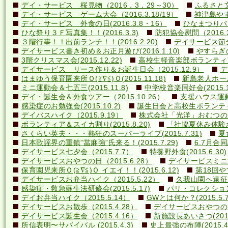
デイ・サービス 桜見物（2016．3．29～30）
ふるさと文
デイ・サービス ゲーム大会（2016.3.18/19）
神津島やす
デイ・サービス 外食の日(2016.3.8・16）
ひなまつりバ
ひな祭り３Ｆ写真集！！(2016.3.3)
防犯協会慰問（2016.3
３階行事！！出前ランチ！！(2016.2.20)
デイサービス節分行
デイサービス書き初め＆お正月遊び(2016.1.10)
やすらぎの里
3階クリスマス会(2015.12.22)
高校生軽音楽部ボランティアコ
デイサービス リース作り＆お誕生日会（2015.12.9）
デ
はまゆう保育園来所Ｏ(≧∇≦)Ｏ(2015.11.18)
新島老人ホーム研
ミニ運動会＆七五三(2015.11.8)
中学校音楽同好会(2015.10
デイ・誕生会＆外食ツアー（2015.10.26）
支援ハウス運動会
感染症のお勉強会(2015.10.2)
誕生日会と高校生ボランティア(
デイバスハイク（2015.9.19）
株式会社「光洋」おむつのあて方
ボランティア＆スイカ割り(2015.8.20)
「社協夏休み体験ボラ
さくらい英夫・・・熱狂のスーパーライブ(2015.7.31)
夏
日本歌謡界の重鎮”當麻強”氏来る！(2015.7.29)
6.7月合同誕
デイサービス七夕会（2015.7.7）
特養野外食(2015.6.30)
デイサービスおやつの日（2015.6.28）
デイサービスミニ運動
保育園児来所Ｏ(≧∇≦)Ｏ イエイ！！(2015.6.12)
第18回や
デイサービスお弁当ハイク（2015.5.22）
久我山園へ遠征！(
感染症・救急蘇生法研修会(2015.5.17)
パリ・コレクション？(
デイお弁当ハイク（2015.5.14）
GWとは何か？(2015.5.7
デイサービスお散歩（2015.4.28）
デイサービスおやつの日（
デイサービス誕生会（2015.4.16）
新施設長あいさつ(2015.
所信表明〜サバイバル (2015.4.3)
史上最強の布陣(2015.4.