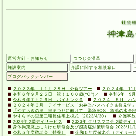
運営方針・お知らせ
つつじ会沿革
施設案内
介護に関する相談窓口
ブログバックナンバー
２０２３年 １１月２８日 外食ツアー
２０２４年 11
令和６年９月２５日 祝！１００歳(^O^)／
令和6年 9月
令和６年７月２６日 バイキング食
２０２４ ５月 ハ
２０２４年３月 デイサービス「お弁当バスハイク＆桜見学」
「やすらぎの里 里まつりに向けて 緊急SOS 亀池の水全
やすらぎの里第二職員住宅上棟式（2023/4/30）
介護事故
2024年 2階デイサービス
2023年 クリスマス会 2階デイ
身体拘束廃止に向けた研修会及び感染症対策研修会 2023/11/1
令和５年度敬老会（特養）
令和５年度敬老会（デイサー