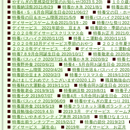
やすらぎの里感染症対策のお知らせ(2023.5.20)
１００歳を
特養納涼祭2021/8/29
特養かき氷 2021/8/1
特養出前ラ
特養4・5・6月合同誕生日会2021/06/27
特養父の日・ホーム喫
特養母の日＆ホーム喫茶2021/5/9
特養バスハイク2021/4/2
デイサービスゲーム大会2021/3/19・20
特養ひな祭り2021
デイサービス 2021年節分、豆まき
特養節分・季節のおやつ 
２０２０年デイサービスクリスマス会
特養お正月 2021/01
特養バスハイク2020/11/25
特養ミニ運動会 2020/11/15
２０２０年10月デイサービス季節のおやつ
２０２０年夏
２０２０年デイサービス 七夕
デイサービス ミニ運動
特養7.8.9月合同誕生日会 2020/10/17
特養敬老会 2020/9/
特養バスハイク 2020/7/15 & 特養かき氷 2020/8/2
特養七夕
特養野外食 2020/6/21
特養4・5月合同お誕生日会 2020/6
特養ホーム喫茶 2020/4/26
特養日光浴＆バスハイク 2020/4
特養節分豆まき 2020/2/3
特養クリスマス会 2019/12/22
あけましておめでとうございます(2020.1.2)
職員勉強会の様子
特養秋の大運動会 2019/11/13
特養合同お誕生日会 2019/1
特養敬老会 2019/9/15
特養納涼祭 2019/8/31
特養子ど
特養七夕 2019/07/07
特養4月・5月合同お誕生日会 2019/
特養バスハイク 2019/06/09
特養やすらぎの里まつり 2019/
特養屋外食 2019/5/19
特養クラリネット演奏ボランティア来所
職員勉強会(2019.4.5)
2019.3月 デイサービス ゲーム
特養たいやきボランティア来所 2019/3/8
特養ひなまつり 20
特養出前ランチツアー 2019/2/17
特養の節分 2019/2/3
デイサービス 誕生会♪
2019年 デイサービス お正月