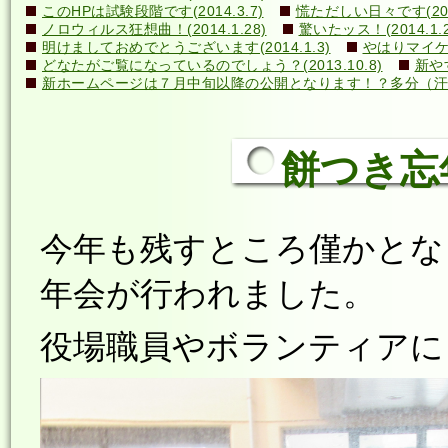
このHPは試験段階です(2014.3.7)
慌ただしい日々です(2014
ノロウィルス狂想曲！(2014.1.28)
驚いたッス！(2014.1.2
明けましておめでとうございます(2014.1.3)
やはりマイケル
どなたがご覧になっているのでしょう？(2013.10.8)
新や
新ホームページは７月中旬以降の公開となります！？多分（汗）←誰
餅つき忘年会
今年も残すところ僅かとな
年会が行われました。
役場職員やボランティアに