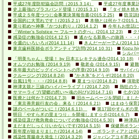
平成27年度防犯協会訪問（2015.3.14）
平成27年度事業計画
史上最強のブラスバンド登場！(2015.3.1)
『タイ焼き焼き隊
平成２５年度つつじ会事業決算報告書(2015.2.25)
防災訓練(
全国的に大荒れです！(2015.2.1)
本物とは何か？(2015.1.
乗り初め〜神事『かつお釣り』(2014.1.2)
今年もお世話になり
『Winter's Solstice 〜 フルートの夕べ』(2014.12.23)
クリ
感染症の勉強会(2014.12.5)
遙かなる新島への旅路・・・(201
今週のいろいろ♪(2014.11.14)
きんだーがーでん(2014.11.
Kozu hi
東京歯科医師会ボラアンティア訪問(2014.10.31)
シルバー
「明美ちゃん」登場！ by 日本エレキテル連合(2014.10.18)
オムツのお勉強 (2014.9.19)
敬老会 (2014.9.15)
避難訓
本年最大のビッグイベントへの序章(2014.9.10)
サバイバル(
クルージング(2014.8.24)
”かき氷”をどうぞ(2014.8.20)
台風11号・・・(2014.8.8)
夏まつり(2014.8.2)
演歌歌
神津太鼓と三線のハイパーライブ！(2014.7.20)
熱狂のライ
サマーライブ(望郷の想い〜魂の叫び)(2014.7.16)
七夕(201
医療とは何か？(2014.7.3)
旧ホームページを閉鎖しました(20
「東京善意銀行友の会」来る！(2014.6.21)
はまゆう保育園児
謎のベールがついに！(2014.6.11)
第17回やすらぎの里まつ
明日「やすらぎの里まつり」を開催します☆彡(2014.6.7)
感染症及び救急救命についての勉強会(2014.5.30)
神津高校
まだまだしっくりいかないです(2014.5.15)
保健所ボランティ
新年度が始まりました(2014.4.14)
ボランティアとは何か？(
感染性胃腸炎大発生！(2014.3.29)
ジャパンアコギ界の巨星墜つ