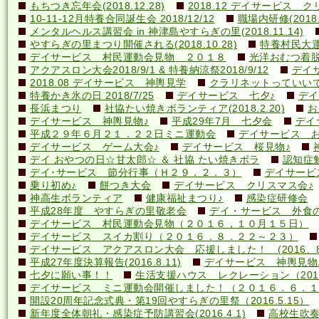
もちつき忘年会(2018.12.28)
2018.12 デイサービス 
10-11-12月特養合同誕生会 2018/12/12
職場内研修(2018.1
メンタルヘルス講習会 in 神津島やすらぎの里(2018.11.14)
やすらぎの里まつり開催される(2018.10.28)
特養村民大運動
デイサービス 村民運動会見物 ２０１８
光洋おむつ着脱講
アクアスロン大会2018/9/1 & 特養納涼祭2018/9/12
デイ
2018.08 デイサービス 神輿見学
クラリネットっていいですね
特養かき氷の日 2018/7/25
デイサービス 七夕♪
デイ
長浜まつり
社協たい焼きボランティア(2018.2.20)
お
デイサービス 神輿見物♪
平成29年7月 七夕会
デイ
平成２９年６月２１．２２日ミニ運動会
デイサービス お
デイサービス ゲーム大会♪
デイサービス 桜見物♪
デイ おやつの日☆甘太郎☆ ＆ 社協 たい焼きボラ
認知症
デイ･サービス 節分行事（Ｈ２９．２．３）
デイサービ
乗り初め♪
餅つき大会
デイサービス クリスマス会♪
神高生ボランティア
健康福祉まつり♪
感染症研修会
平成28年度 やすらぎの里敬老会
デイ・サービス 外食の日
デイサービス 村民運動会見物（２０１６，１０月１５日）
デイサービス スイカ割り（２０１６．８．２２～２３）
デイサービス アクアスロン大会 応援しました！ (2016、8
平成27年度決算報告(2016.8.11)
デイサービス 神輿見物
七夕に願い事！！
生活支援ハウス レクレーション（2016
デイサービス ミニ運動会開催しました！（２０１６．６．１
開設20周年記念式典・第19回やすらぎの里祭（2016.5.15）
新年度全体朝礼・感染症予防講習会(2016.4.1)
高校生吹奏楽