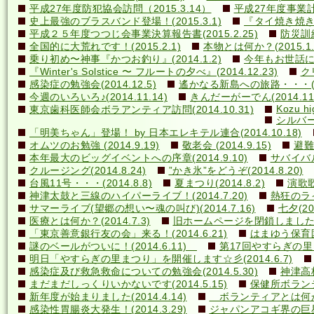
平成27年度防犯協会訪問（2015.3.14）
平成27年度事業計画
史上最強のブラスバンド登場！(2015.3.1)
『タイ焼き焼き隊
平成２５年度つつじ会事業決算報告書(2015.2.25)
防災訓練(
全国的に大荒れです！(2015.2.1)
本物とは何か？(2015.1.
乗り初め〜神事『かつお釣り』(2014.1.2)
今年もお世話になり
『Winter's Solstice 〜 フルートの夕べ』(2014.12.23)
クリ
感染症の勉強会(2014.12.5)
遙かなる新島への旅路・・・(201
今週のいろいろ♪(2014.11.14)
きんだーがーでん(2014.11.
Kozu hi
東京歯科医師会ボラアンティア訪問(2014.10.31)
シルバー
「明美ちゃん」登場！ by 日本エレキテル連合(2014.10.18)
オムツのお勉強 (2014.9.19)
敬老会 (2014.9.15)
避難訓
本年最大のビッグイベントへの序章(2014.9.10)
サバイバル(
クルージング(2014.8.24)
”かき氷”をどうぞ(2014.8.20)
台風11号・・・(2014.8.8)
夏まつり(2014.8.2)
演歌歌
神津太鼓と三線のハイパーライブ！(2014.7.20)
熱狂のライ
サマーライブ(望郷の想い〜魂の叫び)(2014.7.16)
七夕(201
医療とは何か？(2014.7.3)
旧ホームページを閉鎖しました(20
「東京善意銀行友の会」来る！(2014.6.21)
はまゆう保育園児
謎のベールがついに！(2014.6.11)
第17回やすらぎの里まつ
明日「やすらぎの里まつり」を開催します☆彡(2014.6.7)
感染症及び救急救命についての勉強会(2014.5.30)
神津高校
まだまだしっくりいかないです(2014.5.15)
保健所ボランティ
新年度が始まりました(2014.4.14)
ボランティアとは何か？(
感染性胃腸炎大発生！(2014.3.29)
ジャパンアコギ界の巨星墜つ