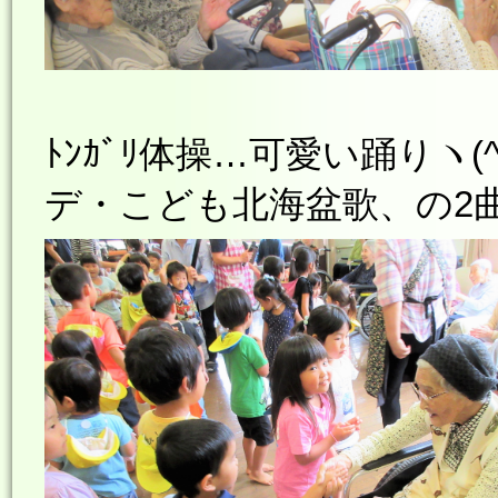
ﾄﾝｶﾞﾘ体操…可愛い踊りヽ(
デ・こども北海盆歌、の2