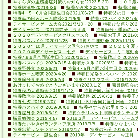
やすらぎの里感染症対策のお知らせ(2023.5.20)
１００歳を
特養納涼祭2021/8/29
特養かき氷 2021/8/1
特養出前ラ
特養4・5・6月合同誕生日会2021/06/27
特養父の日・ホーム喫
特養母の日＆ホーム喫茶2021/5/9
特養バスハイク2021/4/2
デイサービスゲーム大会2021/3/19・20
特養ひな祭り2021
デイサービス 2021年節分、豆まき
特養節分・季節のおやつ 
２０２０年デイサービスクリスマス会
特養お正月 2021/01
特養バスハイク2020/11/25
特養ミニ運動会 2020/11/15
２０２０年10月デイサービス季節のおやつ
２０２０年夏
２０２０年デイサービス 七夕
デイサービス ミニ運動
特養7.8.9月合同誕生日会 2020/10/17
特養敬老会 2020/9/
特養バスハイク 2020/7/15 & 特養かき氷 2020/8/2
特養七夕
特養野外食 2020/6/21
特養4・5月合同お誕生日会 2020/6
特養ホーム喫茶 2020/4/26
特養日光浴＆バスハイク 2020/4
特養節分豆まき 2020/2/3
特養クリスマス会 2019/12/22
あけましておめでとうございます(2020.1.2)
職員勉強会の様子
特養秋の大運動会 2019/11/13
特養合同お誕生日会 2019/1
特養敬老会 2019/9/15
特養納涼祭 2019/8/31
特養子ど
特養七夕 2019/07/07
特養4月・5月合同お誕生日会 2019/
特養バスハイク 2019/06/09
特養やすらぎの里まつり 2019/
特養屋外食 2019/5/19
特養クラリネット演奏ボランティア来所
職員勉強会(2019.4.5)
2019.3月 デイサービス ゲーム
特養たいやきボランティア来所 2019/3/8
特養ひなまつり 20
特養出前ランチツアー 2019/2/17
特養の節分 2019/2/3
デイサービス 誕生会♪
2019年 デイサービス お正月