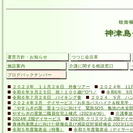
運営方針・お知らせ
つつじ会沿革
施設案内
介護に関する相談窓口
ブログバックナンバー
２０２３年 １１月２８日 外食ツアー
２０２４年 11
令和６年９月２５日 祝！１００歳(^O^)／
令和6年 9月
令和６年７月２６日 バイキング食
２０２４ ５月 ハ
２０２４年３月 デイサービス「お弁当バスハイク＆桜見学」
「やすらぎの里 里まつりに向けて 緊急SOS 亀池の水全
やすらぎの里第二職員住宅上棟式（2023/4/30）
介護事故
2024年 2階デイサービス
2023年 クリスマス会 2階デイ
身体拘束廃止に向けた研修会及び感染症対策研修会 2023/11/1
令和５年度敬老会（特養）
令和５年度敬老会（デイサー