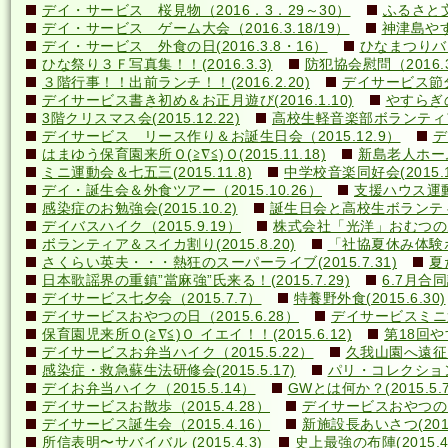
デイ・サービス 桜見物（2016．3．29～30）
ふるさと文
デイ・サービス ゲーム大会（2016.3.18/19）
神津島やす
デイ・サービス 外食の日(2016.3.8・16）
ひなまつりバ
ひな祭り３Ｆ写真集！！(2016.3.3)
防犯協会慰問（2016.3
３階行事！！出前ランチ！！(2016.2.20)
デイサービス節分行
デイサービス書き初め＆お正月遊び(2016.1.10)
やすらぎの里
3階クリスマス会(2015.12.22)
高校生軽音楽部ボランティアコ
デイサービス リース作り＆お誕生日会（2015.12.9）
デ
はまゆう保育園来所Ｏ(≧∇≦)Ｏ(2015.11.18)
新島老人ホーム研
ミニ運動会＆七五三(2015.11.8)
中学校音楽同好会(2015.10
デイ・誕生会＆外食ツアー（2015.10.26）
支援ハウス運動会
感染症のお勉強会(2015.10.2)
誕生日会と高校生ボランティア(
デイバスハイク（2015.9.19）
株式会社「光洋」おむつのあて方
ボランティア＆スイカ割り(2015.8.20)
「社協夏休み体験ボラ
さくらい英夫・・・熱狂のスーパーライブ(2015.7.31)
夏
日本歌謡界の重鎮”當麻強”氏来る！(2015.7.29)
6.7月合同誕
デイサービス七夕会（2015.7.7）
特養野外食(2015.6.30)
デイサービスおやつの日（2015.6.28）
デイサービスミニ運動
保育園児来所Ｏ(≧∇≦)Ｏ イエイ！！(2015.6.12)
第18回や
デイサービスお弁当ハイク（2015.5.22）
久我山園へ遠征！(
感染症・救急蘇生法研修会(2015.5.17)
パリ・コレクション？(
デイお弁当ハイク（2015.5.14）
GWとは何か？(2015.5.7
デイサービスお散歩（2015.4.28）
デイサービスおやつの日（
デイサービス誕生会（2015.4.16）
新施設長あいさつ(2015.
所信表明〜サバイバル (2015.4.3)
史上最強の布陣(2015.4.