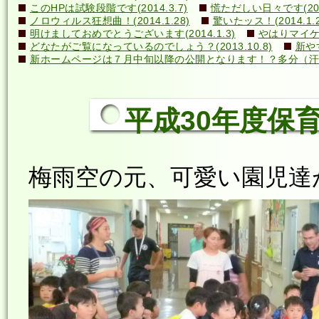
このHPは試験段階です(2014.3.7)
慌ただしい日々です(2014
ノロウィルス狂想曲！(2014.1.28)
驚いたッス！(2014.1.2
明けましておめでとうございます(2014.1.3)
やはりマイケル
どなたがご覧になっているのでしょう？(2013.10.8)
新や
新ホームページは７月中旬以降の公開となります！？多分（汗）←誰
平成30年度保育
梅雨空の元、可愛い園児達