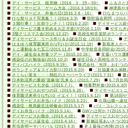
デイ・サービス 桜見物（2016．3．29～30）
ふるさと文
デイ・サービス ゲーム大会（2016.3.18/19）
神津島やす
デイ・サービス 外食の日(2016.3.8・16）
ひなまつりバ
ひな祭り３Ｆ写真集！！(2016.3.3)
防犯協会慰問（2016.3
３階行事！！出前ランチ！！(2016.2.20)
デイサービス節分行
デイサービス書き初め＆お正月遊び(2016.1.10)
やすらぎの里
3階クリスマス会(2015.12.22)
高校生軽音楽部ボランティアコ
デイサービス リース作り＆お誕生日会（2015.12.9）
デ
はまゆう保育園来所Ｏ(≧∇≦)Ｏ(2015.11.18)
新島老人ホーム研
ミニ運動会＆七五三(2015.11.8)
中学校音楽同好会(2015.10
デイ・誕生会＆外食ツアー（2015.10.26）
支援ハウス運動会
感染症のお勉強会(2015.10.2)
誕生日会と高校生ボランティア(
デイバスハイク（2015.9.19）
株式会社「光洋」おむつのあて方
ボランティア＆スイカ割り(2015.8.20)
「社協夏休み体験ボラ
さくらい英夫・・・熱狂のスーパーライブ(2015.7.31)
夏
日本歌謡界の重鎮”當麻強”氏来る！(2015.7.29)
6.7月合同誕
デイサービス七夕会（2015.7.7）
特養野外食(2015.6.30)
デイサービスおやつの日（2015.6.28）
デイサービスミニ運動
保育園児来所Ｏ(≧∇≦)Ｏ イエイ！！(2015.6.12)
第18回や
デイサービスお弁当ハイク（2015.5.22）
久我山園へ遠征！(
感染症・救急蘇生法研修会(2015.5.17)
パリ・コレクション？(
デイお弁当ハイク（2015.5.14）
GWとは何か？(2015.5.7
デイサービスお散歩（2015.4.28）
デイサービスおやつの日（
デイサービス誕生会（2015.4.16）
新施設長あいさつ(2015.
所信表明〜サバイバル (2015.4.3)
史上最強の布陣(2015.4.