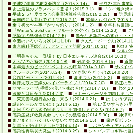
平成27年度防犯協会訪問（2015.3.14）
平成27年度事業計画
史上最強のブラスバンド登場！(2015.3.1)
『タイ焼き焼き隊
平成２５年度つつじ会事業決算報告書(2015.2.25)
防災訓練(
全国的に大荒れです！(2015.2.1)
本物とは何か？(2015.1.
乗り初め〜神事『かつお釣り』(2014.1.2)
今年もお世話になり
『Winter's Solstice 〜 フルートの夕べ』(2014.12.23)
クリ
感染症の勉強会(2014.12.5)
遙かなる新島への旅路・・・(201
今週のいろいろ♪(2014.11.14)
きんだーがーでん(2014.11.
Kozu hi
東京歯科医師会ボラアンティア訪問(2014.10.31)
シルバー
「明美ちゃん」登場！ by 日本エレキテル連合(2014.10.18)
オムツのお勉強 (2014.9.19)
敬老会 (2014.9.15)
避難訓
本年最大のビッグイベントへの序章(2014.9.10)
サバイバル(
クルージング(2014.8.24)
”かき氷”をどうぞ(2014.8.20)
台風11号・・・(2014.8.8)
夏まつり(2014.8.2)
演歌歌
神津太鼓と三線のハイパーライブ！(2014.7.20)
熱狂のライ
サマーライブ(望郷の想い〜魂の叫び)(2014.7.16)
七夕(201
医療とは何か？(2014.7.3)
旧ホームページを閉鎖しました(20
「東京善意銀行友の会」来る！(2014.6.21)
はまゆう保育園児
謎のベールがついに！(2014.6.11)
第17回やすらぎの里まつ
明日「やすらぎの里まつり」を開催します☆彡(2014.6.7)
感染症及び救急救命についての勉強会(2014.5.30)
神津高校
まだまだしっくりいかないです(2014.5.15)
保健所ボランティ
新年度が始まりました(2014.4.14)
ボランティアとは何か？(
感染性胃腸炎大発生！(2014.3.29)
ジャパンアコギ界の巨星墜つ