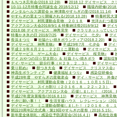
もちつき忘年会(2018.12.28)
2018.12 デイサービス 
10-11-12月特養合同誕生会 2018/12/12
職場内研修(2018.1
メンタルヘルス講習会 in 神津島やすらぎの里(2018.11.14)
やすらぎの里まつり開催される(2018.10.28)
特養村民大運動
デイサービス 村民運動会見物 ２０１８
光洋おむつ着脱講
アクアスロン大会2018/9/1 & 特養納涼祭2018/9/12
デイ
2018.08 デイサービス 神輿見学
クラリネットっていいですね
特養かき氷の日 2018/7/25
デイサービス 七夕♪
デイ
長浜まつり
社協たい焼きボランティア(2018.2.20)
お
デイサービス 神輿見物♪
平成29年7月 七夕会
デイ
平成２９年６月２１．２２日ミニ運動会
デイサービス お
デイサービス ゲーム大会♪
デイサービス 桜見物♪
デイ おやつの日☆甘太郎☆ ＆ 社協 たい焼きボラ
認知症
デイ･サービス 節分行事（Ｈ２９．２．３）
デイサービ
乗り初め♪
餅つき大会
デイサービス クリスマス会♪
神高生ボランティア
健康福祉まつり♪
感染症研修会
平成28年度 やすらぎの里敬老会
デイ・サービス 外食の日
デイサービス 村民運動会見物（２０１６，１０月１５日）
デイサービス スイカ割り（２０１６．８．２２～２３）
デイサービス アクアスロン大会 応援しました！ (2016、8
平成27年度決算報告(2016.8.11)
デイサービス 神輿見物
七夕に願い事！！
生活支援ハウス レクレーション（2016
デイサービス ミニ運動会開催しました！（２０１６．６．１
開設20周年記念式典・第19回やすらぎの里祭（2016.5.15）
新年度全体朝礼・感染症予防講習会(2016.4.1)
高校生吹奏楽