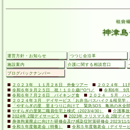
運営方針・お知らせ
つつじ会沿革
施設案内
介護に関する相談窓口
ブログバックナンバー
２０２３年 １１月２８日 外食ツアー
２０２４年 11
令和６年９月２５日 祝！１００歳(^O^)／
令和6年 9月
令和６年７月２６日 バイキング食
２０２４ ５月 ハ
２０２４年３月 デイサービス「お弁当バスハイク＆桜見学」
「やすらぎの里 里まつりに向けて 緊急SOS 亀池の水全
やすらぎの里第二職員住宅上棟式（2023/4/30）
介護事故
2024年 2階デイサービス
2023年 クリスマス会 2階デイ
身体拘束廃止に向けた研修会及び感染症対策研修会 2023/11/1
令和５年度敬老会（特養）
令和５年度敬老会（デイサー