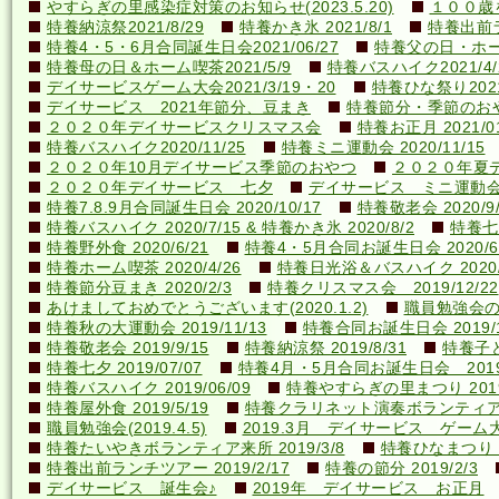
やすらぎの里感染症対策のお知らせ(2023.5.20)
１００歳を
特養納涼祭2021/8/29
特養かき氷 2021/8/1
特養出前ラ
特養4・5・6月合同誕生日会2021/06/27
特養父の日・ホーム喫
特養母の日＆ホーム喫茶2021/5/9
特養バスハイク2021/4/2
デイサービスゲーム大会2021/3/19・20
特養ひな祭り2021
デイサービス 2021年節分、豆まき
特養節分・季節のおやつ 
２０２０年デイサービスクリスマス会
特養お正月 2021/01
特養バスハイク2020/11/25
特養ミニ運動会 2020/11/15
２０２０年10月デイサービス季節のおやつ
２０２０年夏
２０２０年デイサービス 七夕
デイサービス ミニ運動
特養7.8.9月合同誕生日会 2020/10/17
特養敬老会 2020/9/
特養バスハイク 2020/7/15 & 特養かき氷 2020/8/2
特養七夕
特養野外食 2020/6/21
特養4・5月合同お誕生日会 2020/6
特養ホーム喫茶 2020/4/26
特養日光浴＆バスハイク 2020/4
特養節分豆まき 2020/2/3
特養クリスマス会 2019/12/22
あけましておめでとうございます(2020.1.2)
職員勉強会の様子
特養秋の大運動会 2019/11/13
特養合同お誕生日会 2019/1
特養敬老会 2019/9/15
特養納涼祭 2019/8/31
特養子ど
特養七夕 2019/07/07
特養4月・5月合同お誕生日会 2019/
特養バスハイク 2019/06/09
特養やすらぎの里まつり 2019/
特養屋外食 2019/5/19
特養クラリネット演奏ボランティア来所
職員勉強会(2019.4.5)
2019.3月 デイサービス ゲーム
特養たいやきボランティア来所 2019/3/8
特養ひなまつり 20
特養出前ランチツアー 2019/2/17
特養の節分 2019/2/3
デイサービス 誕生会♪
2019年 デイサービス お正月