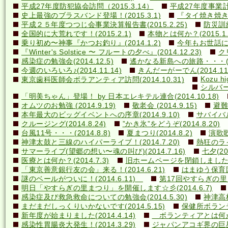
平成27年度防犯協会訪問（2015.3.14）
平成27年度事業計画
史上最強のブラスバンド登場！(2015.3.1)
『タイ焼き焼き隊
平成２５年度つつじ会事業決算報告書(2015.2.25)
防災訓練(
全国的に大荒れです！(2015.2.1)
本物とは何か？(2015.1.
乗り初め〜神事『かつお釣り』(2014.1.2)
今年もお世話になり
『Winter's Solstice 〜 フルートの夕べ』(2014.12.23)
クリ
感染症の勉強会(2014.12.5)
遙かなる新島への旅路・・・(201
今週のいろいろ♪(2014.11.14)
きんだーがーでん(2014.11.
Kozu hi
東京歯科医師会ボラアンティア訪問(2014.10.31)
シルバー
「明美ちゃん」登場！ by 日本エレキテル連合(2014.10.18)
オムツのお勉強 (2014.9.19)
敬老会 (2014.9.15)
避難訓
本年最大のビッグイベントへの序章(2014.9.10)
サバイバル(
クルージング(2014.8.24)
”かき氷”をどうぞ(2014.8.20)
台風11号・・・(2014.8.8)
夏まつり(2014.8.2)
演歌歌
神津太鼓と三線のハイパーライブ！(2014.7.20)
熱狂のライ
サマーライブ(望郷の想い〜魂の叫び)(2014.7.16)
七夕(201
医療とは何か？(2014.7.3)
旧ホームページを閉鎖しました(20
「東京善意銀行友の会」来る！(2014.6.21)
はまゆう保育園児
謎のベールがついに！(2014.6.11)
第17回やすらぎの里まつ
明日「やすらぎの里まつり」を開催します☆彡(2014.6.7)
感染症及び救急救命についての勉強会(2014.5.30)
神津高校
まだまだしっくりいかないです(2014.5.15)
保健所ボランティ
新年度が始まりました(2014.4.14)
ボランティアとは何か？(
感染性胃腸炎大発生！(2014.3.29)
ジャパンアコギ界の巨星墜つ