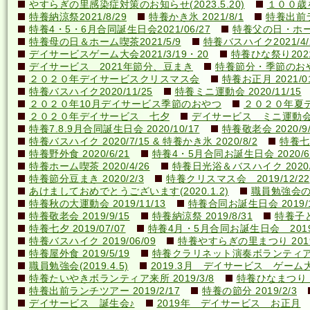
やすらぎの里感染症対策のお知らせ(2023.5.20)
１００歳を
特養納涼祭2021/8/29
特養かき氷 2021/8/1
特養出前ラ
特養4・5・6月合同誕生日会2021/06/27
特養父の日・ホーム喫
特養母の日＆ホーム喫茶2021/5/9
特養バスハイク2021/4/2
デイサービスゲーム大会2021/3/19・20
特養ひな祭り2021
デイサービス 2021年節分、豆まき
特養節分・季節のおやつ 
２０２０年デイサービスクリスマス会
特養お正月 2021/01
特養バスハイク2020/11/25
特養ミニ運動会 2020/11/15
２０２０年10月デイサービス季節のおやつ
２０２０年夏
２０２０年デイサービス 七夕
デイサービス ミニ運動
特養7.8.9月合同誕生日会 2020/10/17
特養敬老会 2020/9/
特養バスハイク 2020/7/15 & 特養かき氷 2020/8/2
特養七夕
特養野外食 2020/6/21
特養4・5月合同お誕生日会 2020/6
特養ホーム喫茶 2020/4/26
特養日光浴＆バスハイク 2020/4
特養節分豆まき 2020/2/3
特養クリスマス会 2019/12/22
あけましておめでとうございます(2020.1.2)
職員勉強会の様子
特養秋の大運動会 2019/11/13
特養合同お誕生日会 2019/1
特養敬老会 2019/9/15
特養納涼祭 2019/8/31
特養子ど
特養七夕 2019/07/07
特養4月・5月合同お誕生日会 2019/
特養バスハイク 2019/06/09
特養やすらぎの里まつり 2019/
特養屋外食 2019/5/19
特養クラリネット演奏ボランティア来所
職員勉強会(2019.4.5)
2019.3月 デイサービス ゲーム
特養たいやきボランティア来所 2019/3/8
特養ひなまつり 20
特養出前ランチツアー 2019/2/17
特養の節分 2019/2/3
デイサービス 誕生会♪
2019年 デイサービス お正月