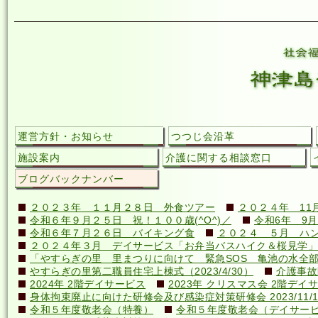
運営方針・お知らせ
つつじ会沿革
施設案内
介護に関する相談窓口
ブログバックナンバー
２０２３年 １１月２８日 外食ツアー
２０２４年 11
令和６年９月２５日 祝！１００歳(^O^)／
令和6年 9月
令和６年７月２６日 バイキング食
２０２４ ５月 ハ
２０２４年３月 デイサービス「お弁当バスハイク＆桜見学」
「やすらぎの里 里まつりに向けて 緊急SOS 亀池の水全
やすらぎの里第二職員住宅上棟式（2023/4/30）
介護事故
2024年 2階デイサービス
2023年 クリスマス会 2階デイ
身体拘束廃止に向けた研修会及び感染症対策研修会 2023/11/1
令和５年度敬老会（特養）
令和５年度敬老会（デイサー