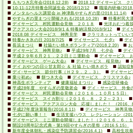
もちつき忘年会(2018.12.28)
2018.12 デイサービス 
10-11-12月特養合同誕生会 2018/12/12
職場内研修(2018.1
メンタルヘルス講習会 in 神津島やすらぎの里(2018.11.14)
やすらぎの里まつり開催される(2018.10.28)
特養村民大運動
デイサービス 村民運動会見物 ２０１８
光洋おむつ着脱講
アクアスロン大会2018/9/1 & 特養納涼祭2018/9/12
デイ
2018.08 デイサービス 神輿見学
クラリネットっていいですね
特養かき氷の日 2018/7/25
デイサービス 七夕♪
デイ
長浜まつり
社協たい焼きボランティア(2018.2.20)
お
デイサービス 神輿見物♪
平成29年7月 七夕会
デイ
平成２９年６月２１．２２日ミニ運動会
デイサービス お
デイサービス ゲーム大会♪
デイサービス 桜見物♪
デイ おやつの日☆甘太郎☆ ＆ 社協 たい焼きボラ
認知症
デイ･サービス 節分行事（Ｈ２９．２．３）
デイサービ
乗り初め♪
餅つき大会
デイサービス クリスマス会♪
神高生ボランティア
健康福祉まつり♪
感染症研修会
平成28年度 やすらぎの里敬老会
デイ・サービス 外食の日
デイサービス 村民運動会見物（２０１６，１０月１５日）
デイサービス スイカ割り（２０１６．８．２２～２３）
デイサービス アクアスロン大会 応援しました！ (2016、8
平成27年度決算報告(2016.8.11)
デイサービス 神輿見物
七夕に願い事！！
生活支援ハウス レクレーション（2016
デイサービス ミニ運動会開催しました！（２０１６．６．１
開設20周年記念式典・第19回やすらぎの里祭（2016.5.15）
新年度全体朝礼・感染症予防講習会(2016.4.1)
高校生吹奏楽