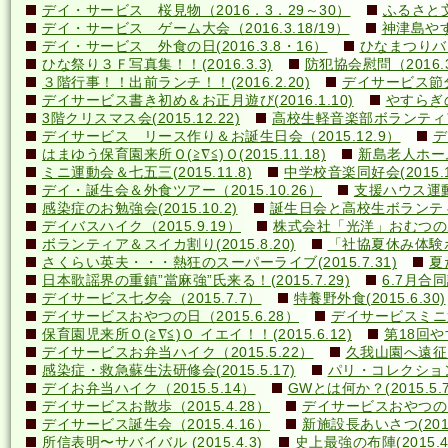
デイ・サービス 桜見物（2016．3．29～30）
ふるさと文
デイ・サービス ゲーム大会（2016.3.18/19）
神津島やす
デイ・サービス 外食の日(2016.3.8・16）
ひなまつりバ
ひな祭り３Ｆ写真集！！(2016.3.3)
防犯協会慰問（2016.3
３階行事！！出前ランチ！！(2016.2.20)
デイサービス節分行
デイサービス書き初め＆お正月遊び(2016.1.10)
やすらぎの里
3階クリスマス会(2015.12.22)
高校生軽音楽部ボランティアコ
デイサービス リース作り＆お誕生日会（2015.12.9）
デ
はまゆう保育園来所Ｏ(≧∇≦)Ｏ(2015.11.18)
新島老人ホーム研
ミニ運動会＆七五三(2015.11.8)
中学校音楽同好会(2015.10
デイ・誕生会＆外食ツアー（2015.10.26）
支援ハウス運動会
感染症のお勉強会(2015.10.2)
誕生日会と高校生ボランティア(
デイバスハイク（2015.9.19）
株式会社「光洋」おむつのあて方
ボランティア＆スイカ割り(2015.8.20)
「社協夏休み体験ボラ
さくらい英夫・・・熱狂のスーパーライブ(2015.7.31)
夏
日本歌謡界の重鎮”當麻強”氏来る！(2015.7.29)
6.7月合同誕
デイサービス七夕会（2015.7.7）
特養野外食(2015.6.30)
デイサービスおやつの日（2015.6.28）
デイサービスミニ運動
保育園児来所Ｏ(≧∇≦)Ｏ イエイ！！(2015.6.12)
第18回や
デイサービスお弁当ハイク（2015.5.22）
久我山園へ遠征！(
感染症・救急蘇生法研修会(2015.5.17)
パリ・コレクション？(
デイお弁当ハイク（2015.5.14）
GWとは何か？(2015.5.7
デイサービスお散歩（2015.4.28）
デイサービスおやつの日（
デイサービス誕生会（2015.4.16）
新施設長あいさつ(2015.
所信表明〜サバイバル (2015.4.3)
史上最強の布陣(2015.4.