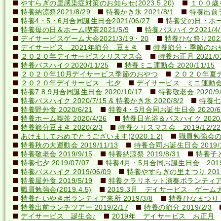
やすらぎの里感染症対策のお知らせ(2023.5.20)
１００歳を
特養納涼祭2021/8/29
特養かき氷 2021/8/1
特養出前ラ
特養4・5・6月合同誕生日会2021/06/27
特養父の日・ホーム喫
特養母の日＆ホーム喫茶2021/5/9
特養バスハイク2021/4/2
デイサービスゲーム大会2021/3/19・20
特養ひな祭り2021
デイサービス 2021年節分、豆まき
特養節分・季節のおやつ 
２０２０年デイサービスクリスマス会
特養お正月 2021/01
特養バスハイク2020/11/25
特養ミニ運動会 2020/11/15
２０２０年10月デイサービス季節のおやつ
２０２０年夏
２０２０年デイサービス 七夕
デイサービス ミニ運動
特養7.8.9月合同誕生日会 2020/10/17
特養敬老会 2020/9/
特養バスハイク 2020/7/15 & 特養かき氷 2020/8/2
特養七夕
特養野外食 2020/6/21
特養4・5月合同お誕生日会 2020/6
特養ホーム喫茶 2020/4/26
特養日光浴＆バスハイク 2020/4
特養節分豆まき 2020/2/3
特養クリスマス会 2019/12/22
あけましておめでとうございます(2020.1.2)
職員勉強会の様子
特養秋の大運動会 2019/11/13
特養合同お誕生日会 2019/1
特養敬老会 2019/9/15
特養納涼祭 2019/8/31
特養子ど
特養七夕 2019/07/07
特養4月・5月合同お誕生日会 2019/
特養バスハイク 2019/06/09
特養やすらぎの里まつり 2019/
特養屋外食 2019/5/19
特養クラリネット演奏ボランティア来所
職員勉強会(2019.4.5)
2019.3月 デイサービス ゲーム
特養たいやきボランティア来所 2019/3/8
特養ひなまつり 20
特養出前ランチツアー 2019/2/17
特養の節分 2019/2/3
デイサービス 誕生会♪
2019年 デイサービス お正月