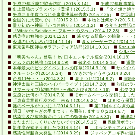
平成27年度防犯協会訪問（2015.3.14）
平成27年度事業計画
史上最強のブラスバンド登場！(2015.3.1)
『タイ焼き焼き隊
平成２５年度つつじ会事業決算報告書(2015.2.25)
防災訓練(
全国的に大荒れです！(2015.2.1)
本物とは何か？(2015.1.
乗り初め〜神事『かつお釣り』(2014.1.2)
今年もお世話になり
『Winter's Solstice 〜 フルートの夕べ』(2014.12.23)
クリ
感染症の勉強会(2014.12.5)
遙かなる新島への旅路・・・(201
今週のいろいろ♪(2014.11.14)
きんだーがーでん(2014.11.
Kozu hi
東京歯科医師会ボラアンティア訪問(2014.10.31)
シルバー
「明美ちゃん」登場！ by 日本エレキテル連合(2014.10.18)
オムツのお勉強 (2014.9.19)
敬老会 (2014.9.15)
避難訓
本年最大のビッグイベントへの序章(2014.9.10)
サバイバル(
クルージング(2014.8.24)
”かき氷”をどうぞ(2014.8.20)
台風11号・・・(2014.8.8)
夏まつり(2014.8.2)
演歌歌
神津太鼓と三線のハイパーライブ！(2014.7.20)
熱狂のライ
サマーライブ(望郷の想い〜魂の叫び)(2014.7.16)
七夕(201
医療とは何か？(2014.7.3)
旧ホームページを閉鎖しました(20
「東京善意銀行友の会」来る！(2014.6.21)
はまゆう保育園児
謎のベールがついに！(2014.6.11)
第17回やすらぎの里まつ
明日「やすらぎの里まつり」を開催します☆彡(2014.6.7)
感染症及び救急救命についての勉強会(2014.5.30)
神津高校
まだまだしっくりいかないです(2014.5.15)
保健所ボランティ
新年度が始まりました(2014.4.14)
ボランティアとは何か？(
感染性胃腸炎大発生！(2014.3.29)
ジャパンアコギ界の巨星墜つ