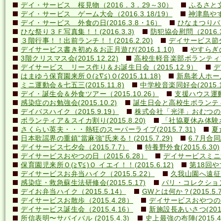
デイ・サービス 桜見物（2016．3．29～30）
ふるさと文
デイ・サービス ゲーム大会（2016.3.18/19）
神津島やす
デイ・サービス 外食の日(2016.3.8・16）
ひなまつりバ
ひな祭り３Ｆ写真集！！(2016.3.3)
防犯協会慰問（2016.3
３階行事！！出前ランチ！！(2016.2.20)
デイサービス節分行
デイサービス書き初め＆お正月遊び(2016.1.10)
やすらぎの里
3階クリスマス会(2015.12.22)
高校生軽音楽部ボランティアコ
デイサービス リース作り＆お誕生日会（2015.12.9）
デ
はまゆう保育園来所Ｏ(≧∇≦)Ｏ(2015.11.18)
新島老人ホーム研
ミニ運動会＆七五三(2015.11.8)
中学校音楽同好会(2015.10
デイ・誕生会＆外食ツアー（2015.10.26）
支援ハウス運動会
感染症のお勉強会(2015.10.2)
誕生日会と高校生ボランティア(
デイバスハイク（2015.9.19）
株式会社「光洋」おむつのあて方
ボランティア＆スイカ割り(2015.8.20)
「社協夏休み体験ボラ
さくらい英夫・・・熱狂のスーパーライブ(2015.7.31)
夏
日本歌謡界の重鎮”當麻強”氏来る！(2015.7.29)
6.7月合同誕
デイサービス七夕会（2015.7.7）
特養野外食(2015.6.30)
デイサービスおやつの日（2015.6.28）
デイサービスミニ運動
保育園児来所Ｏ(≧∇≦)Ｏ イエイ！！(2015.6.12)
第18回や
デイサービスお弁当ハイク（2015.5.22）
久我山園へ遠征！(
感染症・救急蘇生法研修会(2015.5.17)
パリ・コレクション？(
デイお弁当ハイク（2015.5.14）
GWとは何か？(2015.5.7
デイサービスお散歩（2015.4.28）
デイサービスおやつの日（
デイサービス誕生会（2015.4.16）
新施設長あいさつ(2015.
所信表明〜サバイバル (2015.4.3)
史上最強の布陣(2015.4.