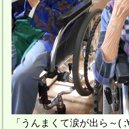
「うんまくて涙が出ら～( ;∀