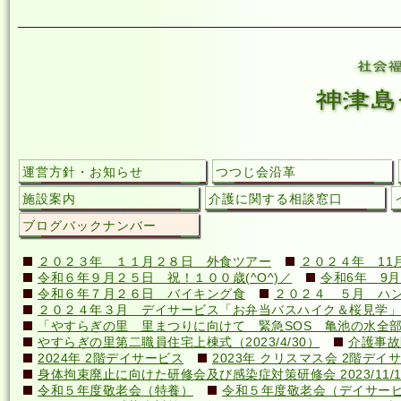
運営方針・お知らせ
つつじ会沿革
施設案内
介護に関する相談窓口
ブログバックナンバー
２０２３年 １１月２８日 外食ツアー
２０２４年 11
令和６年９月２５日 祝！１００歳(^O^)／
令和6年 9月
令和６年７月２６日 バイキング食
２０２４ ５月 ハ
２０２４年３月 デイサービス「お弁当バスハイク＆桜見学」
「やすらぎの里 里まつりに向けて 緊急SOS 亀池の水全
やすらぎの里第二職員住宅上棟式（2023/4/30）
介護事故
2024年 2階デイサービス
2023年 クリスマス会 2階デイ
身体拘束廃止に向けた研修会及び感染症対策研修会 2023/11/1
令和５年度敬老会（特養）
令和５年度敬老会（デイサー