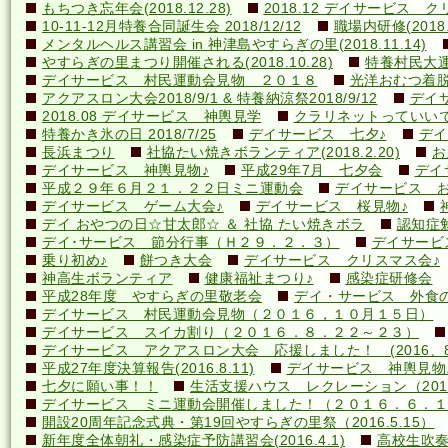
もちつき忘年会(2018.12.28)
2018.12 デイサービス 
10-11-12月特養合同誕生会 2018/12/12
職場内研修(2018.1
メンタルヘルス講習会 in 神津島やすらぎの里(2018.11.14)
やすらぎの里まつり開催される(2018.10.28)
特養村民大運動
デイサービス 村民運動会見物 ２０１８
光洋おむつ着脱講
アクアスロン大会2018/9/1 & 特養納涼祭2018/9/12
デイ
2018.08 デイサービス 神輿見学
クラリネットっていいですね
特養かき氷の日 2018/7/25
デイサービス 七夕♪
デイ
長浜まつり
社協たい焼きボランティア(2018.2.20)
お
デイサービス 神輿見物♪
平成29年7月 七夕会
デイ
平成２９年６月２１．２２日ミニ運動会
デイサービス お
デイサービス ゲーム大会♪
デイサービス 桜見物♪
デイ おやつの日☆甘太郎☆ ＆ 社協 たい焼きボラ
認知症
デイ･サービス 節分行事（Ｈ２９．２．３）
デイサービ
乗り初め♪
餅つき大会
デイサービス クリスマス会♪
神高生ボランティア
健康福祉まつり♪
感染症研修会
平成28年度 やすらぎの里敬老会
デイ・サービス 外食の日
デイサービス 村民運動会見物（２０１６，１０月１５日）
デイサービス スイカ割り（２０１６．８．２２～２３）
デイサービス アクアスロン大会 応援しました！ (2016、8
平成27年度決算報告(2016.8.11)
デイサービス 神輿見物
七夕に願い事！！
生活支援ハウス レクレーション（2016
デイサービス ミニ運動会開催しました！（２０１６．６．１
開設20周年記念式典・第19回やすらぎの里祭（2016.5.15）
新年度全体朝礼・感染症予防講習会(2016.4.1)
高校生吹奏楽