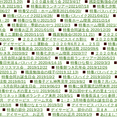
23.5.20)
１００歳を祝う会 2023/4/17
感染症勉強会の様子(
 2021/8/1
特養出前ランチツアー2021/07/18
特養七夕祭り2
6/27
特養父の日・ホーム喫茶2021/06/20/
特養バスハイク20
特養バスハイク2021/4/28/
特養バスハイク2021/04/21/
9・20
特養ひな祭り2021/3/3
特養ホーム喫茶 2021/2/14
き
特養節分・季節のおやつ 2021/2/3
特養ホーム喫茶 2021/1
ス会
特養お正月 2021/01/01
特養合同誕生会 2020/12/20
養ミニ運動会 2020/11/15
職員勉強会(2020.11.21)
２０２
のおやつ
２０２０年夏デイサービススイカ割り
２０２０年
デイサービス ミニ運動会 ２０２０年6月２４．２５日
特養バ
/17
特養敬老会 2020/9/20
特養納涼祭 2020/09/6
特養か
き氷 2020/8/2
特養七夕ホーム喫茶 2020/7/7
２０２０年
5月合同お誕生日会 2020/6/7
特養出前ランチツアー2020/5/23
養日光浴＆バスハイク 2020/4/14-15
特養ひな祭り 2020/3/3
クリスマス会 2019/12/22
特養餅つき忘年会 2019/12/26
0.1.2)
職員勉強会の様子(2019.12.13)
特養バスハイク 201
特養合同お誕生日会 2019/10/2
特養バスハイク 2019/10/20
祭 2019/8/31
特養子ども神輿見学 2019/8/2
特養７月バスハイ
・5月合同お誕生日会 2019/06/23
特養に保育園児訪問来所 2019
特養やすらぎの里まつり 2019/06/02
第21回やすらぎの里まつり(201
ラリネット演奏ボランティア来所 2019/5/1
特養長浜まつり参拝 20
9.3月 デイサービス ゲーム大会
1・2・3月特養合同お誕生日会 201
/3/8
特養ひなまつり 2019/3/3
デイサービス バスハイク
特養の節分 2019/2/3
デイサービス 節分の日 豆まき （
9年 デイサービス お正月
特養のお正月 2019/1/9
あけまして