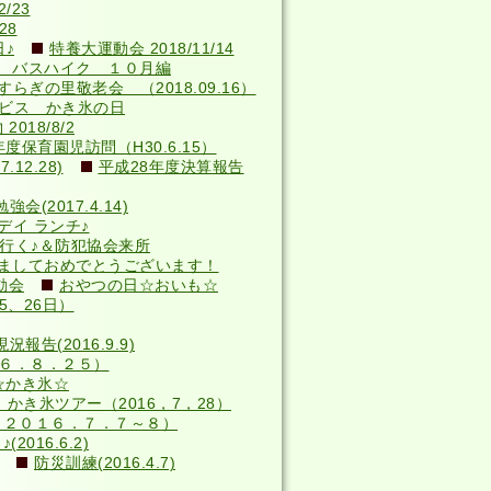
/23
28
♪
特養大運動会 2018/11/14
 バスハイク １０月編
らぎの里敬老会 （2018.09.16）
サービス かき氷の日
018/8/2
年度保育園児訪問（H30.6.15）
12.28)
平成28年度決算報告
(2017.4.14)
デイ ランチ♪
へ行く♪＆防犯協会来所
ましておめでとうございます！
動会
おやつの日☆おいも☆
5、26日）
況報告(2016.9.9)
６．８．２５）
☆かき氷☆
かき氷ツアー（2016，7，28）
（２０１６．７．７～８）
016.6.2)
防災訓練(2016.4.7)