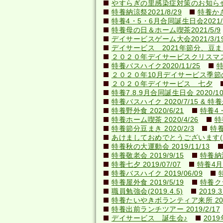
やすらぎの里感染症対策のお知らせ(20
特養納涼祭2021/8/29
特養かき氷
特養4・5・6月合同誕生日会2021/0
特養母の日＆ホーム喫茶2021/5/9
デイサービスゲーム大会2021/3/1
デイサービス 2021年節分、豆ま
２０２０年デイサービスクリスマ
特養バスハイク2020/11/25
特
２０２０年10月デイサービス季節
２０２０年デイサービス 七夕
特養7.8.9月合同誕生日会 2020/10
特養バスハイク 2020/7/15 & 特養か
特養野外食 2020/6/21
特養4・
特養ホーム喫茶 2020/4/26
特
特養節分豆まき 2020/2/3
特養
あけましておめでとうございます(202
特養秋の大運動会 2019/11/13
特養敬老会 2019/9/15
特養納涼
特養七夕 2019/07/07
特養4月
特養バスハイク 2019/06/09
特養屋外食 2019/5/19
特養ク
職員勉強会(2019.4.5)
201
特養たいやきボランティア来所 2019
特養出前ランチツアー 2019/2/17
デイサービス 誕生会♪
201