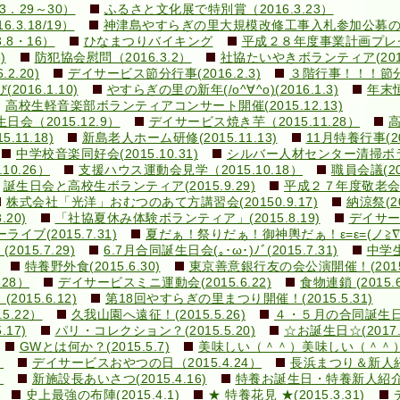
．29～30）
ふるさと文化展で特別賞（2016.3.23）
3.18/19）
神津島やすらぎの里大規模改修工事入札参加公募のお知ら
.8・16）
ひなまつりバイキング
平成２８年度事業計画プレゼン(
)
防犯協会慰問（2016.3.2）
社協たいやきボランティア(2016.
.20)
デイサービス節分行事(2016.2.3)
３階行事！！！節分豆ま
16.1.10)
やすらぎの里の新年(/o^∀^o)(2016.1.3)
年末恒
高校生軽音楽部ボランティアコンサート開催(2015.12.13)
（2015.12.9）
デイサービス焼き芋（2015.11.28）
高
11.18)
新島老人ホーム研修(2015.11.13)
11月特養行事(201
中学校音楽同好会(2015.10.31)
シルバー人材センター清掃ボランテ
0.26）
支援ハウス運動会見学（2015.10.18）
職員会議(201
誕生日会と高校生ボランティア(2015.9.29)
平成２７年度敬老会(20
株式会社「光洋」おむつのあて方講習会(20150.9.17)
納涼祭(20
20)
「社協夏休み体験ボランティア」(2015.8.19)
デイサービ
ブ(2015.7.31)
夏だぁ！祭りだぁ！御神輿だぁ！ε=ε=(ノ≧∇≦）ノ
15.7.29)
6.7月合同誕生日会(｡･ω･)ﾉﾞ(2015.7.31)
中学生
特養野外食(2015.6.30)
東京善意銀行友の会公演開催！(2015.
28）
デイサービスミニ運動会(2015.6.22)
食物連鎖 (2015.6
015.6.12)
第18回やすらぎの里まつり開催！(2015.5.31)
5.22）
久我山園へ遠征！(2015.5.26)
４・５月の合同誕生日会(v
17)
パリ・コレクション？(2015.5.20)
☆お誕生日☆(2017.5
GWとは何か？(2015.5.7)
美味しい（＾＾）美味しい（＾＾）(20
）
デイサービスおやつの日（2015.4.24）
長浜まつり＆新人紹介！
）
新施設長あいさつ(2015.4.16)
特養お誕生日・特養新人紹介！！
史上最強の布陣(2015.4.1)
★ 特養花見 ★(2015.3.31)