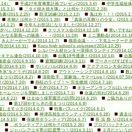
.14）
平成27年度事業計画プレゼン(2015.3.6)
中学生福祉体験
.3.1)
『タイ焼き焼き隊』とは何か？(2015.2.28)
015.2.25)
防災訓練(2015.2.12)
鬼は外！！！(2015.2.
本物とは何か？(2015.1.28)
『真珠の耳飾りの少女』(2015.1.
.1.2)
今年もお世話になりました(2014.12.27)
の夕べ』(2014.12.23)
クリスマス会(2014.12.18)
寒いですね♪(2
遙かなる新島への旅路・・・(2014.11.28)
ミニ運動会(2014.11.1
きんだーがーでん(2014.11.7)
職員会議・・・下克上〜クーデター！(
Kozu high school's volunteer(2014.10.29)
14.10.31)
シルバー人材センター清掃ボランティア(2014.10.
ル連合(2014.10.18)
台風19号通過！(2014.10.14)
台風
敬老会 (2014.9.15)
避難訓練(2014.9.11)
でーさーびすばすはいく
14.9.10)
サバイバル(2014.9.9)
アクアスロン大会(2014.
き氷”をどうぞ(2014.8.20)
アウトソーシング(2014.8.15)
数は
まつり(2014.8.2)
演歌歌手「當麻強」サマーLive！(2014.07.30
14.7.20)
熱狂のライブ！〜 完全燃焼 (2014.7.18)
014.7.16)
七夕(2014.7.7)
ギターアンサンブルはいかが？(2
ホームページを閉鎖しました(2014.7.1)
永遠の別れ(2014.6.28)
.6.21)
はまゆう保育園児の訪問(2014.6.20)
ご協力ありがと
1)
第17回やすらぎの里まつり(2014.6.8)
す☆彡(2014.6.7)
特養バスハイク(2014.6.1)
014.5.30)
神津高校生ボランティア(2014.5.28)
過去ログ
.5.15)
保健所ボランティア(2014.5.7)
長 浜 祭 り(2014.
)
ボランティアとは何か？(2015.2.26)
ブログバックナン
)
ジャパンアコギ界の巨星墜つ！(2014.3.11)
３月だというのに