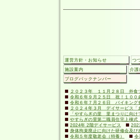
運営方針・お知らせ
つ
施設案内
介護
ブログバックナンバー
２０２３年 １１月２８日 外食
令和６年９月２５日 祝！１００歳(
令和６年７月２６日 バイキング
２０２４年３月 デイサービス「
「やすらぎの里 里まつりに向け
やすらぎの里第二職員住宅上棟式（20
2024年 2階デイサービス
20
身体拘束廃止に向けた研修会及び感染症
令和５年度敬老会（特養）
令