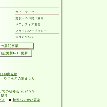
村の委託事業
記更新6/10更新
日神輿見物
回 やすらぎの里まつり
研修会 2024/2/9
祉祭り
ビス
特養パン食い競争