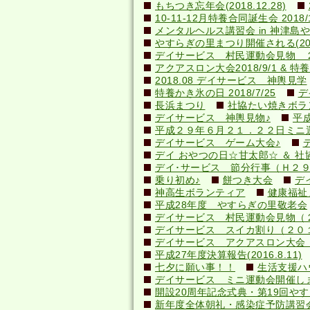
もちつき忘年会(2018.12.28)
10-11-12月特養合同誕生会 2018/1
メンタルヘルス講習会 in 神津島やすら
やすらぎの里まつり開催される(2018.
デイサービス 村民運動会見物 
アクアスロン大会2018/9/1 & 特養納
2018.08 デイサービス 神輿見学
特養かき氷の日 2018/7/25
デ
長浜まつり
社協たい焼きボランテ
デイサービス 神輿見物♪
平
平成２９年６月２１．２２日ミニ
デイサービス ゲーム大会♪
デイ おやつの日☆甘太郎☆ ＆ 社
デイ･サービス 節分行事（Ｈ２
乗り初め♪
餅つき大会
デ
神高生ボランティア
健康福祉
平成28年度 やすらぎの里敬老会
デイサービス 村民運動会見物（
デイサービス スイカ割り（２０
デイサービス アクアスロン大会 応
平成27年度決算報告(2016.8.11)
七夕に願い事！！
生活支援ハ
デイサービス ミニ運動会開催し
開設20周年記念式典・第19回やすら
新年度全体朝礼・感染症予防講習会(20