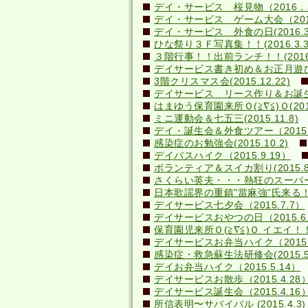
デイ・サービス 桜見物（2016．3
デイ・サービス ゲーム大会（2016.
デイ・サービス 外食の日(2016.3
ひな祭り３Ｆ写真集！！(2016.3.3
３階行事！！出前ランチ！！(2016.2
デイサービス書き初め＆お正月遊び(20
3階クリスマス会(2015.12.22)
デイサービス リース作り＆お誕生日会
はまゆう保育園来所Ｏ(≧∇≦)Ｏ(2015.
ミニ運動会＆七五三(2015.11.8)
デイ・誕生会＆外食ツアー（2015.1
感染症のお勉強会(2015.10.2)
デイバスハイク（2015.9.19）
ボランティア＆スイカ割り(2015.8.
さくらい英夫・・・熱狂のスーパーライ
日本歌謡界の重鎮”當麻強”氏来る！(20
デイサービス七夕会（2015.7.7）
デイサービスおやつの日（2015.6.
保育園児来所Ｏ(≧∇≦)Ｏ イエイ！！(2
デイサービスお弁当ハイク（2015.
感染症・救急蘇生法研修会(2015.5.
デイお弁当ハイク（2015.5.14）
デイサービスお散歩（2015.4.28
デイサービス誕生会（2015.4.16
所信表明〜サバイバル (2015.4.3)