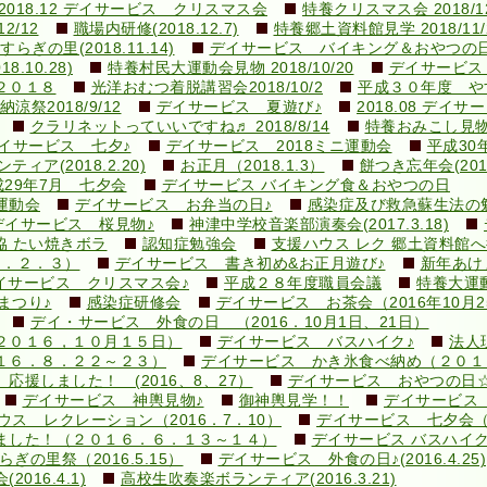
2018.12 デイサービス クリスマス会
特養クリスマス会 2018/12
2/12
職場内研修(2018.12.7)
特養郷土資料館見学 2018/11/
ぎの里(2018.11.14)
デイサービス バイキング＆おやつの日
10.28)
特養村民大運動会見物 2018/10/20
デイサービス
２０１８
光洋おむつ着脱講習会2018/10/2
平成３０年度 やす
涼祭2018/9/12
デイサービス 夏遊び♪
2018.08 デイ
クラリネットっていいですね♬ 2018/8/14
特養おみこし見物 2
イサービス 七夕♪
デイサービス 2018ミニ運動会
平成30
ィア(2018.2.20)
お正月（2018.1.3）
餅つき忘年会(2017.
成29年7月 七夕会
デイサービス バイキング食＆おやつの日
運動会
デイサービス お弁当の日♪
感染症及び救急蘇生法の勉強会
デイサービス 桜見物♪
神津中学校音楽部演奏会(2017.3.18)
協 たい焼きボラ
認知症勉強会
支援ハウス レク 郷土資料館
９．２．３）
デイサービス 書き初め&お正月遊び♪
新年あけ
イサービス クリスマス会♪
平成２８年度職員会議
特養大運
まつり♪
感染症研修会
デイサービス お茶会（2016年10月2
デイ・サービス 外食の日 （2016．10月1日、21日）
２０１６，１０月１５日）
デイサービス バスハイク♪
法人現
１６．８．２２～２３）
デイサービス かき氷食べ納め（２０１
援しました！ (2016、8、27）
デイサービス おやつの日
デイサービス 神輿見物♪
御神輿見学！！
デイサービス 
ウス レクレーション（2016．7．10）
デイサービス 七夕会
ました！（２０１６．６．１３～１４）
デイサービス バスハイク♪(2
ぎの里祭（2016.5.15）
デイサービス 外食の日♪(2016.4.25)
16.4.1)
高校生吹奏楽ボランティア(2016.3.21)