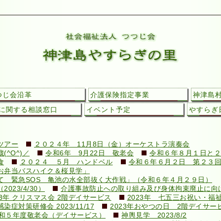
つじ会沿革
介護保険指定事業
神津島
に関する相談窓口
イベント予定
やすらぎ日
ツアー
２０２４年 11月8日（金）オーケストラ演奏会
^O^)／
令和6年 9月22日 敬老会
令和６年８月１日と２
食
２０２４ ５月 ハンドベル
令和６年６月２日 第２３
お弁当バスハイク＆桜見学」
て 緊急SOS 亀池の水全部抜く大作戦」（令和６年４月２９日）
23/4/30）
介護事故防止への取り組み及び身体拘束廃止に向けての
23年 クリスマス会 2階デイサービス
2023年 七五三お祝い・福
対策研修会 2023/11/17
2023年おやつの日 2階デイサー
和５年度敬老会（デイサービス）
神輿見学 2023/8/2