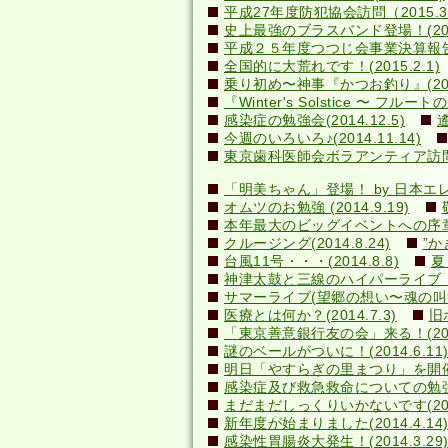
平成27年度防犯協会訪問（2015.3
史上最強のブラスバンド登場！(2015
平成２５年度つつじ会事業決算報告書(2
全国的に大荒れです！(2015.2.1)
乗り初め〜神事『かつお釣り』(2014
『Winter's Solstice 〜 フルート
感染症の勉強会(2014.12.5)
今週のいろいろ♪(2014.11.14)
東京歯科医師会ボラアンティア訪問(20
「明美ちゃん」登場！ by 日本エレキテ
オムツのお勉強 (2014.9.19)
本年最大のビッグイベントへの序章(20
クルージング(2014.8.24)
”か
台風11号・・・(2014.8.8)
夏
神津太鼓と三線のハイパーライブ！(20
サマーライブ(望郷の想い〜魂の叫び)(2
医療とは何か？(2014.7.3)
旧
「東京善意銀行友の会」来る！(2014
謎のベールがついに！(2014.6.1
明日「やすらぎの里まつり」を開催しま
感染症及び救急救命についての勉強会(2
まだまだしっくりいかないです(2014
新年度が始まりました(2014.4.14
感染性胃腸炎大発生！(2014.3.29