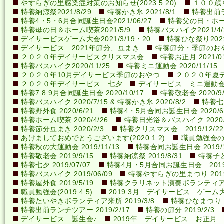
やすらぎの里感染症対策のお知らせ(2023.5.20)
１００歳を
特養納涼祭2021/8/29
特養かき氷 2021/8/1
特養出前ラ
特養4・5・6月合同誕生日会2021/06/27
特養父の日・ホーム喫
特養母の日＆ホーム喫茶2021/5/9
特養バスハイク2021/4/2
デイサービスゲーム大会2021/3/19・20
特養ひな祭り2021
デイサービス 2021年節分、豆まき
特養節分・季節のおやつ 
２０２０年デイサービスクリスマス会
特養お正月 2021/01
特養バスハイク2020/11/25
特養ミニ運動会 2020/11/15
２０２０年10月デイサービス季節のおやつ
２０２０年夏
２０２０年デイサービス 七夕
デイサービス ミニ運動
特養7.8.9月合同誕生日会 2020/10/17
特養敬老会 2020/9/
特養バスハイク 2020/7/15 & 特養かき氷 2020/8/2
特養七夕
特養野外食 2020/6/21
特養4・5月合同お誕生日会 2020/6
特養ホーム喫茶 2020/4/26
特養日光浴＆バスハイク 2020/4
特養節分豆まき 2020/2/3
特養クリスマス会 2019/12/22
あけましておめでとうございます(2020.1.2)
職員勉強会の様子
特養秋の大運動会 2019/11/13
特養合同お誕生日会 2019/1
特養敬老会 2019/9/15
特養納涼祭 2019/8/31
特養子ど
特養七夕 2019/07/07
特養4月・5月合同お誕生日会 2019/
特養バスハイク 2019/06/09
特養やすらぎの里まつり 2019/
特養屋外食 2019/5/19
特養クラリネット演奏ボランティア来所
職員勉強会(2019.4.5)
2019.3月 デイサービス ゲーム
特養たいやきボランティア来所 2019/3/8
特養ひなまつり 20
特養出前ランチツアー 2019/2/17
特養の節分 2019/2/3
デイサービス 誕生会♪
2019年 デイサービス お正月