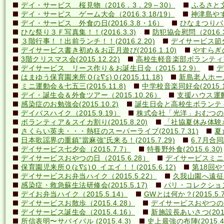
デイ・サービス 桜見物（2016．3．29～30）
ふるさと文
デイ・サービス ゲーム大会（2016.3.18/19）
神津島やす
デイ・サービス 外食の日(2016.3.8・16）
ひなまつりバ
ひな祭り３Ｆ写真集！！(2016.3.3)
防犯協会慰問（2016.3
３階行事！！出前ランチ！！(2016.2.20)
デイサービス節分行
デイサービス書き初め＆お正月遊び(2016.1.10)
やすらぎの里
3階クリスマス会(2015.12.22)
高校生軽音楽部ボランティアコ
デイサービス リース作り＆お誕生日会（2015.12.9）
デ
はまゆう保育園来所Ｏ(≧∇≦)Ｏ(2015.11.18)
新島老人ホーム研
ミニ運動会＆七五三(2015.11.8)
中学校音楽同好会(2015.10
デイ・誕生会＆外食ツアー（2015.10.26）
支援ハウス運動会
感染症のお勉強会(2015.10.2)
誕生日会と高校生ボランティア(
デイバスハイク（2015.9.19）
株式会社「光洋」おむつのあて方
ボランティア＆スイカ割り(2015.8.20)
「社協夏休み体験ボラ
さくらい英夫・・・熱狂のスーパーライブ(2015.7.31)
夏
日本歌謡界の重鎮”當麻強”氏来る！(2015.7.29)
6.7月合同誕
デイサービス七夕会（2015.7.7）
特養野外食(2015.6.30)
デイサービスおやつの日（2015.6.28）
デイサービスミニ運動
保育園児来所Ｏ(≧∇≦)Ｏ イエイ！！(2015.6.12)
第18回や
デイサービスお弁当ハイク（2015.5.22）
久我山園へ遠征！(
感染症・救急蘇生法研修会(2015.5.17)
パリ・コレクション？(
デイお弁当ハイク（2015.5.14）
GWとは何か？(2015.5.7
デイサービスお散歩（2015.4.28）
デイサービスおやつの日（
デイサービス誕生会（2015.4.16）
新施設長あいさつ(2015.
所信表明〜サバイバル (2015.4.3)
史上最強の布陣(2015.4.