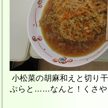
小松菜の胡麻和えと切り干
ぷらと……なんと！くさやも(