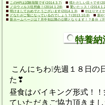
このHPは試験段階です(2014.3.7)
慌ただしい日々です(2014
ノロウィルス狂想曲！(2014.1.28)
驚いたッス！(2014.1.2
明けましておめでとうございます(2014.1.3)
やはりマイケル
どなたがご覧になっているのでしょう？(2013.10.8)
新や
新ホームページは７月中旬以降の公開となります！？多分（汗）←誰
特養納涼祭
こんにちわ❕先週１８日の
た❣
昼食はバイキング形式！！
ていただきご協力頂きまし