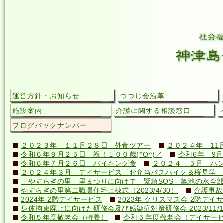
運営方針・お知らせ
つつじ会沿革
施設案内
介護に関する相談窓口
ブログバックナンバー
２０２３年 １１月２８日 外食ツアー
２０２４年 11
令和６年９月２５日 祝！１００歳(^O^)／
令和6年 9月
令和６年７月２６日 バイキング食
２０２４ ５月 ハ
２０２４年３月 デイサービス「お弁当バスハイク＆桜見学」
「やすらぎの里 里まつりに向けて 緊急SOS 亀池の水全
やすらぎの里第二職員住宅上棟式（2023/4/30）
介護事故
2024年 2階デイサービス
2023年 クリスマス会 2階デイ
身体拘束廃止に向けた研修会及び感染症対策研修会 2023/11/1
令和５年度敬老会（特養）
令和５年度敬老会（デイサー