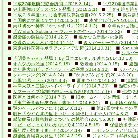
平成27年度防犯協会訪問（2015.3.14）
平成27年度事業計画
史上最強のブラスバンド登場！(2015.3.1)
『タイ焼き焼き隊
平成２５年度つつじ会事業決算報告書(2015.2.25)
防災訓練(
全国的に大荒れです！(2015.2.1)
本物とは何か？(2015.1.
乗り初め〜神事『かつお釣り』(2014.1.2)
今年もお世話になり
『Winter's Solstice 〜 フルートの夕べ』(2014.12.23)
クリ
感染症の勉強会(2014.12.5)
遙かなる新島への旅路・・・(201
今週のいろいろ♪(2014.11.14)
きんだーがーでん(2014.11.
Kozu hi
東京歯科医師会ボラアンティア訪問(2014.10.31)
シルバー
「明美ちゃん」登場！ by 日本エレキテル連合(2014.10.18)
オムツのお勉強 (2014.9.19)
敬老会 (2014.9.15)
避難訓
本年最大のビッグイベントへの序章(2014.9.10)
サバイバル(
クルージング(2014.8.24)
”かき氷”をどうぞ(2014.8.20)
台風11号・・・(2014.8.8)
夏まつり(2014.8.2)
演歌歌
神津太鼓と三線のハイパーライブ！(2014.7.20)
熱狂のライ
サマーライブ(望郷の想い〜魂の叫び)(2014.7.16)
七夕(201
医療とは何か？(2014.7.3)
旧ホームページを閉鎖しました(20
「東京善意銀行友の会」来る！(2014.6.21)
はまゆう保育園児
謎のベールがついに！(2014.6.11)
第17回やすらぎの里まつ
明日「やすらぎの里まつり」を開催します☆彡(2014.6.7)
感染症及び救急救命についての勉強会(2014.5.30)
神津高校
まだまだしっくりいかないです(2014.5.15)
保健所ボランティ
新年度が始まりました(2014.4.14)
ボランティアとは何か？(
感染性胃腸炎大発生！(2014.3.29)
ジャパンアコギ界の巨星墜つ