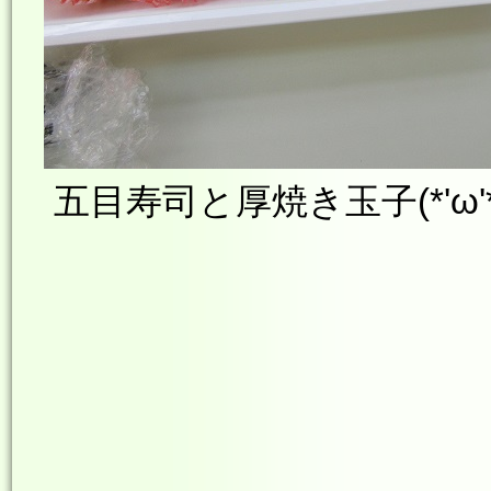
五目寿司と厚焼き玉子(*'ω'*