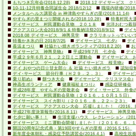
もちつき忘年会(2018.12.28)
2018.12 デイサービス 
10-11-12月特養合同誕生会 2018/12/12
職場内研修(2018.1
メンタルヘルス講習会 in 神津島やすらぎの里(2018.11.14)
やすらぎの里まつり開催される(2018.10.28)
特養村民大運動
デイサービス 村民運動会見物 ２０１８
光洋おむつ着脱講
アクアスロン大会2018/9/1 & 特養納涼祭2018/9/12
デイ
2018.08 デイサービス 神輿見学
クラリネットっていいですね
特養かき氷の日 2018/7/25
デイサービス 七夕♪
デイ
長浜まつり
社協たい焼きボランティア(2018.2.20)
お
デイサービス 神輿見物♪
平成29年7月 七夕会
デイ
平成２９年６月２１．２２日ミニ運動会
デイサービス お
デイサービス ゲーム大会♪
デイサービス 桜見物♪
デイ おやつの日☆甘太郎☆ ＆ 社協 たい焼きボラ
認知症
デイ･サービス 節分行事（Ｈ２９．２．３）
デイサービ
乗り初め♪
餅つき大会
デイサービス クリスマス会♪
神高生ボランティア
健康福祉まつり♪
感染症研修会
平成28年度 やすらぎの里敬老会
デイ・サービス 外食の日
デイサービス 村民運動会見物（２０１６，１０月１５日）
デイサービス スイカ割り（２０１６．８．２２～２３）
デイサービス アクアスロン大会 応援しました！ (2016、8
平成27年度決算報告(2016.8.11)
デイサービス 神輿見物
七夕に願い事！！
生活支援ハウス レクレーション（2016
デイサービス ミニ運動会開催しました！（２０１６．６．１
開設20周年記念式典・第19回やすらぎの里祭（2016.5.15）
新年度全体朝礼・感染症予防講習会(2016.4.1)
高校生吹奏楽