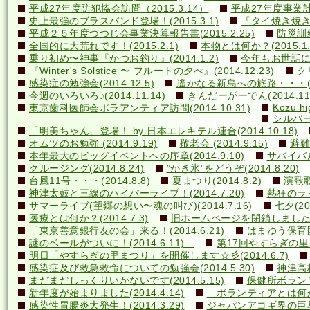
平成27年度防犯協会訪問（2015.3.14）
平成27年度事業計画
史上最強のブラスバンド登場！(2015.3.1)
『タイ焼き焼き隊
平成２５年度つつじ会事業決算報告書(2015.2.25)
防災訓練(
全国的に大荒れです！(2015.2.1)
本物とは何か？(2015.1.
乗り初め〜神事『かつお釣り』(2014.1.2)
今年もお世話になり
『Winter's Solstice 〜 フルートの夕べ』(2014.12.23)
クリ
感染症の勉強会(2014.12.5)
遙かなる新島への旅路・・・(201
今週のいろいろ♪(2014.11.14)
きんだーがーでん(2014.11.
Kozu hi
東京歯科医師会ボラアンティア訪問(2014.10.31)
シルバー
「明美ちゃん」登場！ by 日本エレキテル連合(2014.10.18)
オムツのお勉強 (2014.9.19)
敬老会 (2014.9.15)
避難訓
本年最大のビッグイベントへの序章(2014.9.10)
サバイバル(
クルージング(2014.8.24)
”かき氷”をどうぞ(2014.8.20)
台風11号・・・(2014.8.8)
夏まつり(2014.8.2)
演歌歌
神津太鼓と三線のハイパーライブ！(2014.7.20)
熱狂のライ
サマーライブ(望郷の想い〜魂の叫び)(2014.7.16)
七夕(201
医療とは何か？(2014.7.3)
旧ホームページを閉鎖しました(20
「東京善意銀行友の会」来る！(2014.6.21)
はまゆう保育園児
謎のベールがついに！(2014.6.11)
第17回やすらぎの里まつ
明日「やすらぎの里まつり」を開催します☆彡(2014.6.7)
感染症及び救急救命についての勉強会(2014.5.30)
神津高校
まだまだしっくりいかないです(2014.5.15)
保健所ボランティ
新年度が始まりました(2014.4.14)
ボランティアとは何か？(
感染性胃腸炎大発生！(2014.3.29)
ジャパンアコギ界の巨星墜つ