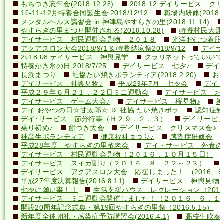
もちつき忘年会(2018.12.28)
2018.12 デイサービス 
10-11-12月特養合同誕生会 2018/12/12
職場内研修(2018.1
メンタルヘルス講習会 in 神津島やすらぎの里(2018.11.14)
やすらぎの里まつり開催される(2018.10.28)
特養村民大運動
デイサービス 村民運動会見物 ２０１８
光洋おむつ着脱講
アクアスロン大会2018/9/1 & 特養納涼祭2018/9/12
デイ
2018.08 デイサービス 神輿見学
クラリネットっていいですね
特養かき氷の日 2018/7/25
デイサービス 七夕♪
デイ
長浜まつり
社協たい焼きボランティア(2018.2.20)
お
デイサービス 神輿見物♪
平成29年7月 七夕会
デイ
平成２９年６月２１．２２日ミニ運動会
デイサービス お
デイサービス ゲーム大会♪
デイサービス 桜見物♪
デイ おやつの日☆甘太郎☆ ＆ 社協 たい焼きボラ
認知症
デイ･サービス 節分行事（Ｈ２９．２．３）
デイサービ
乗り初め♪
餅つき大会
デイサービス クリスマス会♪
神高生ボランティア
健康福祉まつり♪
感染症研修会
平成28年度 やすらぎの里敬老会
デイ・サービス 外食の日
デイサービス 村民運動会見物（２０１６，１０月１５日）
デイサービス スイカ割り（２０１６．８．２２～２３）
デイサービス アクアスロン大会 応援しました！ (2016、8
平成27年度決算報告(2016.8.11)
デイサービス 神輿見物
七夕に願い事！！
生活支援ハウス レクレーション（2016
デイサービス ミニ運動会開催しました！（２０１６．６．１
開設20周年記念式典・第19回やすらぎの里祭（2016.5.15）
新年度全体朝礼・感染症予防講習会(2016.4.1)
高校生吹奏楽