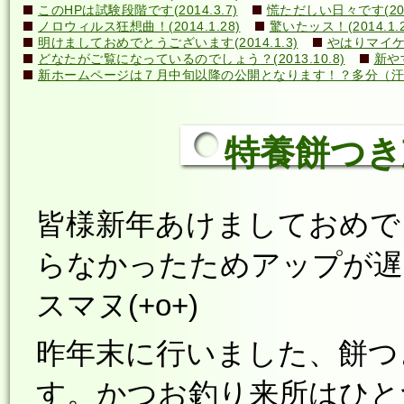
このHPは試験段階です(2014.3.7)
慌ただしい日々です(2014
ノロウィルス狂想曲！(2014.1.28)
驚いたッス！(2014.1.2
明けましておめでとうございます(2014.1.3)
やはりマイケル
どなたがご覧になっているのでしょう？(2013.10.8)
新や
新ホームページは７月中旬以降の公開となります！？多分（汗）←誰
特養餅つき忘年
皆様新年あけましておめで
らなかったためアップが遅
スマヌ(+o+)
昨年末に行いました、餅つ
す。かつお釣り来所はひと