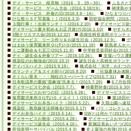
デイ・サービス 桜見物（2016．3．29～30）
ふるさと文
デイ・サービス ゲーム大会（2016.3.18/19）
神津島やす
デイ・サービス 外食の日(2016.3.8・16）
ひなまつりバ
ひな祭り３Ｆ写真集！！(2016.3.3)
防犯協会慰問（2016.3
３階行事！！出前ランチ！！(2016.2.20)
デイサービス節分行
デイサービス書き初め＆お正月遊び(2016.1.10)
やすらぎの里
3階クリスマス会(2015.12.22)
高校生軽音楽部ボランティアコ
デイサービス リース作り＆お誕生日会（2015.12.9）
デ
はまゆう保育園来所Ｏ(≧∇≦)Ｏ(2015.11.18)
新島老人ホーム研
ミニ運動会＆七五三(2015.11.8)
中学校音楽同好会(2015.10
デイ・誕生会＆外食ツアー（2015.10.26）
支援ハウス運動会
感染症のお勉強会(2015.10.2)
誕生日会と高校生ボランティア(
デイバスハイク（2015.9.19）
株式会社「光洋」おむつのあて方
ボランティア＆スイカ割り(2015.8.20)
「社協夏休み体験ボラ
さくらい英夫・・・熱狂のスーパーライブ(2015.7.31)
夏
日本歌謡界の重鎮”當麻強”氏来る！(2015.7.29)
6.7月合同誕
デイサービス七夕会（2015.7.7）
特養野外食(2015.6.30)
デイサービスおやつの日（2015.6.28）
デイサービスミニ運動
保育園児来所Ｏ(≧∇≦)Ｏ イエイ！！(2015.6.12)
第18回や
デイサービスお弁当ハイク（2015.5.22）
久我山園へ遠征！(
感染症・救急蘇生法研修会(2015.5.17)
パリ・コレクション？(
デイお弁当ハイク（2015.5.14）
GWとは何か？(2015.5.7
デイサービスお散歩（2015.4.28）
デイサービスおやつの日（
デイサービス誕生会（2015.4.16）
新施設長あいさつ(2015.
所信表明〜サバイバル (2015.4.3)
史上最強の布陣(2015.4.