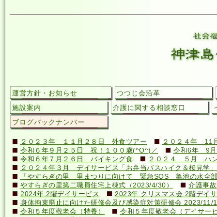
運営方針・お知らせ
つつじ会沿革
施設案内
介護に関する相談窓口
ブログバックナンバー
２０２３年 １１月２８日 外食ツアー
２０２４年 11
令和６年９月２５日 祝！１００歳(^O^)／
令和6年 9月
令和６年７月２６日 バイキング食
２０２４ ５月 ハ
２０２４年３月 デイサービス「お弁当バスハイク＆桜見学」
「やすらぎの里 里まつりに向けて 緊急SOS 亀池の水全
やすらぎの里第二職員住宅上棟式（2023/4/30）
介護事故
2024年 2階デイサービス
2023年 クリスマス会 2階デイ
身体拘束廃止に向けた研修会及び感染症対策研修会 2023/11/1
令和５年度敬老会（特養）
令和５年度敬老会（デイサー