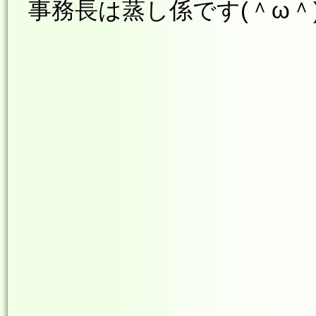
事務長は蒸し係です(＾ω＾