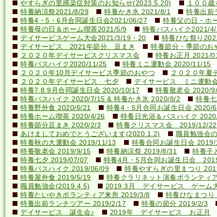
やすらぎの里感染症対策のお知らせ(2023.5.20)
１００歳を
特養納涼祭2021/8/29
特養かき氷 2021/8/1
特養出前ラ
特養4・5・6月合同誕生日会2021/06/27
特養父の日・ホーム喫
特養母の日＆ホーム喫茶2021/5/9
特養バスハイク2021/4/2
デイサービスゲーム大会2021/3/19・20
特養ひな祭り2021
デイサービス 2021年節分、豆まき
特養節分・季節のおやつ 
２０２０年デイサービスクリスマス会
特養お正月 2021/01
特養バスハイク2020/11/25
特養ミニ運動会 2020/11/15
２０２０年10月デイサービス季節のおやつ
２０２０年夏
２０２０年デイサービス 七夕
デイサービス ミニ運動
特養7.8.9月合同誕生日会 2020/10/17
特養敬老会 2020/9/
特養バスハイク 2020/7/15 & 特養かき氷 2020/8/2
特養七夕
特養野外食 2020/6/21
特養4・5月合同お誕生日会 2020/6
特養ホーム喫茶 2020/4/26
特養日光浴＆バスハイク 2020/4
特養節分豆まき 2020/2/3
特養クリスマス会 2019/12/22
あけましておめでとうございます(2020.1.2)
職員勉強会の様子
特養秋の大運動会 2019/11/13
特養合同お誕生日会 2019/1
特養敬老会 2019/9/15
特養納涼祭 2019/8/31
特養子ど
特養七夕 2019/07/07
特養4月・5月合同お誕生日会 2019/
特養バスハイク 2019/06/09
特養やすらぎの里まつり 2019/
特養屋外食 2019/5/19
特養クラリネット演奏ボランティア来所
職員勉強会(2019.4.5)
2019.3月 デイサービス ゲーム
特養たいやきボランティア来所 2019/3/8
特養ひなまつり 20
特養出前ランチツアー 2019/2/17
特養の節分 2019/2/3
デイサービス 誕生会♪
2019年 デイサービス お正月