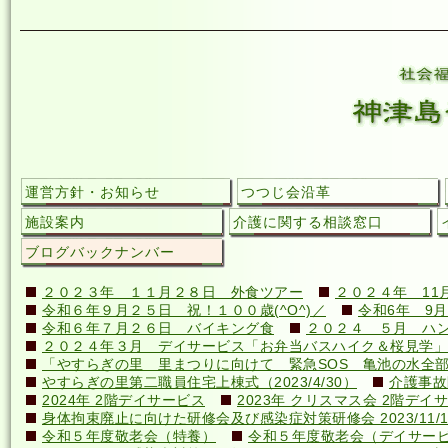
運営方針・お知らせ
つつじ会沿革
施設案内
介護に関する相談窓口
ブログバックナンバー
２０２３年 １１月２８日 外食ツアー
２０２４年 11
令和６年９月２５日 祝！１００歳(^O^)／
令和6年 9月
令和６年７月２６日 バイキング食
２０２４ ５月 ハ
２０２４年３月 デイサービス「お弁当バスハイク＆桜見学」
「やすらぎの里 里まつりに向けて 緊急SOS 亀池の水全
やすらぎの里第二職員住宅上棟式（2023/4/30）
介護事故
2024年 2階デイサービス
2023年 クリスマス会 2階デイ
身体拘束廃止に向けた研修会及び感染症対策研修会 2023/11/1
令和５年度敬老会（特養）
令和５年度敬老会（デイサー