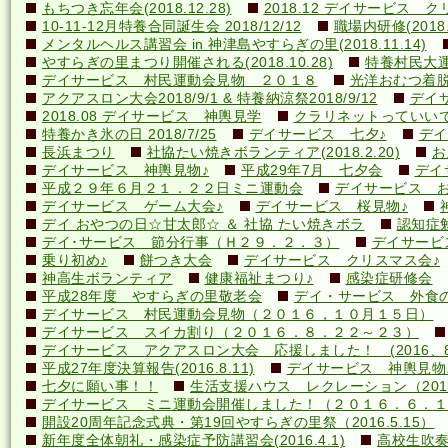
もちつき忘年会(2018.12.28)
2018.12 デイサービス 
10-11-12月特養合同誕生会 2018/12/12
職場内研修(2018.1
メンタルヘルス講習会 in 神津島やすらぎの里(2018.11.14)
やすらぎの里まつり開催される(2018.10.28)
特養村民大運動
デイサービス 村民運動会見物 ２０１８
光洋おむつ着脱講
アクアスロン大会2018/9/1 & 特養納涼祭2018/9/12
デイ
2018.08 デイサービス 神輿見学
クラリネットっていいですね
特養かき氷の日 2018/7/25
デイサービス 七夕♪
デイ
長浜まつり
社協たい焼きボランティア(2018.2.20)
お
デイサービス 神輿見物♪
平成29年7月 七夕会
デイ
平成２９年６月２１．２２日ミニ運動会
デイサービス お
デイサービス ゲーム大会♪
デイサービス 桜見物♪
デイ おやつの日☆甘太郎☆ ＆ 社協 たい焼きボラ
認知症
デイ･サービス 節分行事（Ｈ２９．２．３）
デイサービ
乗り初め♪
餅つき大会
デイサービス クリスマス会♪
神高生ボランティア
健康福祉まつり♪
感染症研修会
平成28年度 やすらぎの里敬老会
デイ・サービス 外食の日
デイサービス 村民運動会見物（２０１６，１０月１５日）
デイサービス スイカ割り（２０１６．８．２２～２３）
デイサービス アクアスロン大会 応援しました！ (2016、8
平成27年度決算報告(2016.8.11)
デイサービス 神輿見物
七夕に願い事！！
生活支援ハウス レクレーション（2016
デイサービス ミニ運動会開催しました！（２０１６．６．１
開設20周年記念式典・第19回やすらぎの里祭（2016.5.15）
新年度全体朝礼・感染症予防講習会(2016.4.1)
高校生吹奏楽