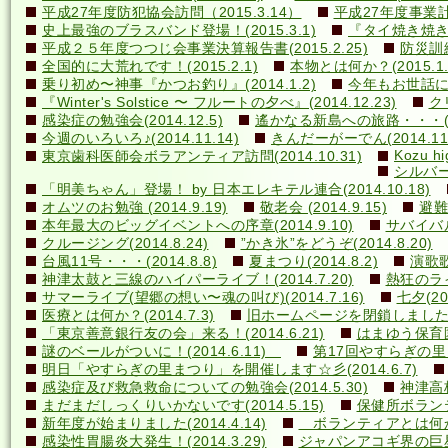
平成27年度防犯協会訪問（2015.3.14）
平成27年度事業計画
史上最強のブラスバンド登場！(2015.3.1)
『タイ焼き焼き隊
平成２５年度つつじ会事業決算報告書(2015.2.25)
防災訓練(
全国的に大荒れです！(2015.2.1)
本物とは何か？(2015.1.
乗り初め〜神事『かつお釣り』(2014.1.2)
今年もお世話になり
『Winter's Solstice 〜 フルートの夕べ』(2014.12.23)
クリ
感染症の勉強会(2014.12.5)
遙かなる新島への旅路・・・(201
今週のいろいろ♪(2014.11.14)
きんだーがーでん(2014.11.
Kozu hi
東京歯科医師会ボラアンティア訪問(2014.10.31)
シルバー
「明美ちゃん」登場！ by 日本エレキテル連合(2014.10.18)
オムツのお勉強 (2014.9.19)
敬老会 (2014.9.15)
避難訓
本年最大のビッグイベントへの序章(2014.9.10)
サバイバル(
クルージング(2014.8.24)
”かき氷”をどうぞ(2014.8.20)
台風11号・・・(2014.8.8)
夏まつり(2014.8.2)
演歌歌
神津太鼓と三線のハイパーライブ！(2014.7.20)
熱狂のライ
サマーライブ(望郷の想い〜魂の叫び)(2014.7.16)
七夕(201
医療とは何か？(2014.7.3)
旧ホームページを閉鎖しました(20
「東京善意銀行友の会」来る！(2014.6.21)
はまゆう保育園児
謎のベールがついに！(2014.6.11)
第17回やすらぎの里まつ
明日「やすらぎの里まつり」を開催します☆彡(2014.6.7)
感染症及び救急救命についての勉強会(2014.5.30)
神津高校
まだまだしっくりいかないです(2014.5.15)
保健所ボランティ
新年度が始まりました(2014.4.14)
ボランティアとは何か？(
感染性胃腸炎大発生！(2014.3.29)
ジャパンアコギ界の巨星墜つ