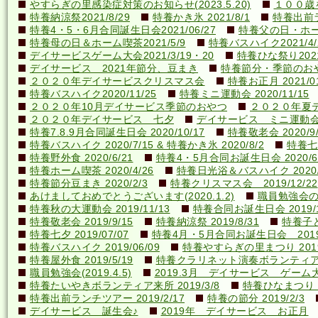
やすらぎの里感染症対策のお知らせ(2023.5.20)
１００歳を
特養納涼祭2021/8/29
特養かき氷 2021/8/1
特養出前ラ
特養4・5・6月合同誕生日会2021/06/27
特養父の日・ホーム喫
特養母の日＆ホーム喫茶2021/5/9
特養バスハイク2021/4/2
デイサービスゲーム大会2021/3/19・20
特養ひな祭り2021
デイサービス 2021年節分、豆まき
特養節分・季節のおやつ 
２０２０年デイサービスクリスマス会
特養お正月 2021/01
特養バスハイク2020/11/25
特養ミニ運動会 2020/11/15
２０２０年10月デイサービス季節のおやつ
２０２０年夏
２０２０年デイサービス 七夕
デイサービス ミニ運動
特養7.8.9月合同誕生日会 2020/10/17
特養敬老会 2020/9/
特養バスハイク 2020/7/15 & 特養かき氷 2020/8/2
特養七夕
特養野外食 2020/6/21
特養4・5月合同お誕生日会 2020/6
特養ホーム喫茶 2020/4/26
特養日光浴＆バスハイク 2020/4
特養節分豆まき 2020/2/3
特養クリスマス会 2019/12/22
あけましておめでとうございます(2020.1.2)
職員勉強会の様子
特養秋の大運動会 2019/11/13
特養合同お誕生日会 2019/1
特養敬老会 2019/9/15
特養納涼祭 2019/8/31
特養子ど
特養七夕 2019/07/07
特養4月・5月合同お誕生日会 2019/
特養バスハイク 2019/06/09
特養やすらぎの里まつり 2019/
特養屋外食 2019/5/19
特養クラリネット演奏ボランティア来所
職員勉強会(2019.4.5)
2019.3月 デイサービス ゲーム
特養たいやきボランティア来所 2019/3/8
特養ひなまつり 20
特養出前ランチツアー 2019/2/17
特養の節分 2019/2/3
デイサービス 誕生会♪
2019年 デイサービス お正月