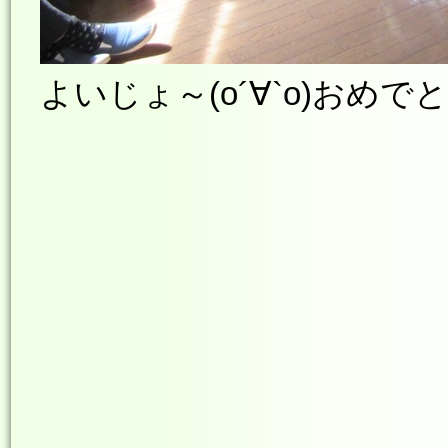
よいじょ～(о´∀`о)おめ