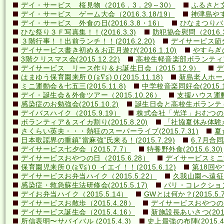
デイ・サービス 桜見物（2016．3．29～30）
ふるさと文
デイ・サービス ゲーム大会（2016.3.18/19）
神津島やす
デイ・サービス 外食の日(2016.3.8・16）
ひなまつりバ
ひな祭り３Ｆ写真集！！(2016.3.3)
防犯協会慰問（2016.3
３階行事！！出前ランチ！！(2016.2.20)
デイサービス節分行
デイサービス書き初め＆お正月遊び(2016.1.10)
やすらぎの里
3階クリスマス会(2015.12.22)
高校生軽音楽部ボランティアコ
デイサービス リース作り＆お誕生日会（2015.12.9）
デ
はまゆう保育園来所Ｏ(≧∇≦)Ｏ(2015.11.18)
新島老人ホーム研
ミニ運動会＆七五三(2015.11.8)
中学校音楽同好会(2015.10
デイ・誕生会＆外食ツアー（2015.10.26）
支援ハウス運動会
感染症のお勉強会(2015.10.2)
誕生日会と高校生ボランティア(
デイバスハイク（2015.9.19）
株式会社「光洋」おむつのあて方
ボランティア＆スイカ割り(2015.8.20)
「社協夏休み体験ボラ
さくらい英夫・・・熱狂のスーパーライブ(2015.7.31)
夏
日本歌謡界の重鎮”當麻強”氏来る！(2015.7.29)
6.7月合同誕
デイサービス七夕会（2015.7.7）
特養野外食(2015.6.30)
デイサービスおやつの日（2015.6.28）
デイサービスミニ運動
保育園児来所Ｏ(≧∇≦)Ｏ イエイ！！(2015.6.12)
第18回や
デイサービスお弁当ハイク（2015.5.22）
久我山園へ遠征！(
感染症・救急蘇生法研修会(2015.5.17)
パリ・コレクション？(
デイお弁当ハイク（2015.5.14）
GWとは何か？(2015.5.7
デイサービスお散歩（2015.4.28）
デイサービスおやつの日（
デイサービス誕生会（2015.4.16）
新施設長あいさつ(2015.
所信表明〜サバイバル (2015.4.3)
史上最強の布陣(2015.4.