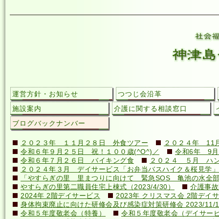
運営方針・お知らせ
つつじ会沿革
施設案内
介護に関する相談窓口
ブログバックナンバー
２０２３年 １１月２８日 外食ツアー
２０２４年 11
令和６年９月２５日 祝！１００歳(^O^)／
令和6年 9月
令和６年７月２６日 バイキング食
２０２４ ５月 ハ
２０２４年３月 デイサービス「お弁当バスハイク＆桜見学」
「やすらぎの里 里まつりに向けて 緊急SOS 亀池の水全
やすらぎの里第二職員住宅上棟式（2023/4/30）
介護事故
2024年 2階デイサービス
2023年 クリスマス会 2階デイ
身体拘束廃止に向けた研修会及び感染症対策研修会 2023/11/1
令和５年度敬老会（特養）
令和５年度敬老会（デイサー