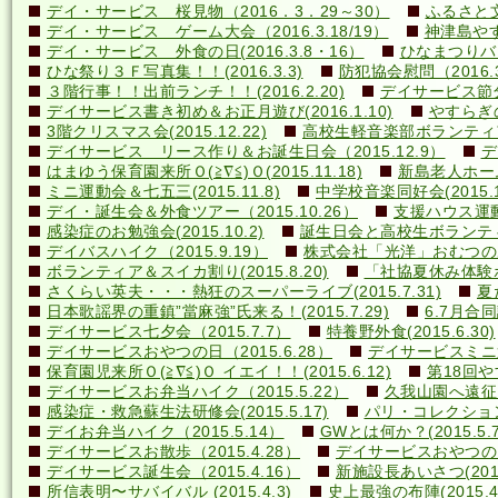
デイ・サービス 桜見物（2016．3．29～30）
ふるさと文
デイ・サービス ゲーム大会（2016.3.18/19）
神津島やす
デイ・サービス 外食の日(2016.3.8・16）
ひなまつりバ
ひな祭り３Ｆ写真集！！(2016.3.3)
防犯協会慰問（2016.3
３階行事！！出前ランチ！！(2016.2.20)
デイサービス節分行
デイサービス書き初め＆お正月遊び(2016.1.10)
やすらぎの里
3階クリスマス会(2015.12.22)
高校生軽音楽部ボランティアコ
デイサービス リース作り＆お誕生日会（2015.12.9）
デ
はまゆう保育園来所Ｏ(≧∇≦)Ｏ(2015.11.18)
新島老人ホーム研
ミニ運動会＆七五三(2015.11.8)
中学校音楽同好会(2015.10
デイ・誕生会＆外食ツアー（2015.10.26）
支援ハウス運動会
感染症のお勉強会(2015.10.2)
誕生日会と高校生ボランティア(
デイバスハイク（2015.9.19）
株式会社「光洋」おむつのあて方
ボランティア＆スイカ割り(2015.8.20)
「社協夏休み体験ボラ
さくらい英夫・・・熱狂のスーパーライブ(2015.7.31)
夏
日本歌謡界の重鎮”當麻強”氏来る！(2015.7.29)
6.7月合同誕
デイサービス七夕会（2015.7.7）
特養野外食(2015.6.30)
デイサービスおやつの日（2015.6.28）
デイサービスミニ運動
保育園児来所Ｏ(≧∇≦)Ｏ イエイ！！(2015.6.12)
第18回や
デイサービスお弁当ハイク（2015.5.22）
久我山園へ遠征！(
感染症・救急蘇生法研修会(2015.5.17)
パリ・コレクション？(
デイお弁当ハイク（2015.5.14）
GWとは何か？(2015.5.7
デイサービスお散歩（2015.4.28）
デイサービスおやつの日（
デイサービス誕生会（2015.4.16）
新施設長あいさつ(2015.
所信表明〜サバイバル (2015.4.3)
史上最強の布陣(2015.4.