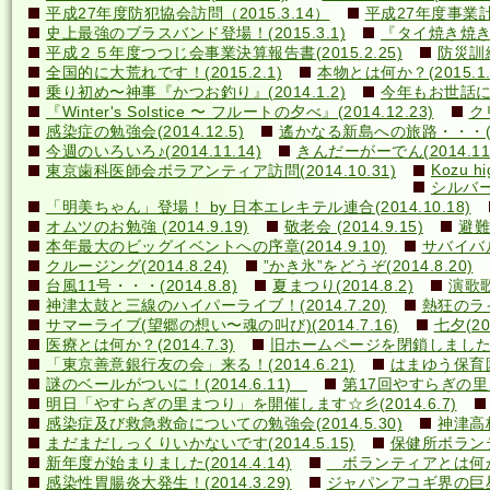
平成27年度防犯協会訪問（2015.3.14）
平成27年度事業計画
史上最強のブラスバンド登場！(2015.3.1)
『タイ焼き焼き隊
平成２５年度つつじ会事業決算報告書(2015.2.25)
防災訓練(
全国的に大荒れです！(2015.2.1)
本物とは何か？(2015.1.
乗り初め〜神事『かつお釣り』(2014.1.2)
今年もお世話になり
『Winter's Solstice 〜 フルートの夕べ』(2014.12.23)
クリ
感染症の勉強会(2014.12.5)
遙かなる新島への旅路・・・(201
今週のいろいろ♪(2014.11.14)
きんだーがーでん(2014.11.
Kozu hi
東京歯科医師会ボラアンティア訪問(2014.10.31)
シルバー
「明美ちゃん」登場！ by 日本エレキテル連合(2014.10.18)
オムツのお勉強 (2014.9.19)
敬老会 (2014.9.15)
避難訓
本年最大のビッグイベントへの序章(2014.9.10)
サバイバル(
クルージング(2014.8.24)
”かき氷”をどうぞ(2014.8.20)
台風11号・・・(2014.8.8)
夏まつり(2014.8.2)
演歌歌
神津太鼓と三線のハイパーライブ！(2014.7.20)
熱狂のライ
サマーライブ(望郷の想い〜魂の叫び)(2014.7.16)
七夕(201
医療とは何か？(2014.7.3)
旧ホームページを閉鎖しました(20
「東京善意銀行友の会」来る！(2014.6.21)
はまゆう保育園児
謎のベールがついに！(2014.6.11)
第17回やすらぎの里まつ
明日「やすらぎの里まつり」を開催します☆彡(2014.6.7)
感染症及び救急救命についての勉強会(2014.5.30)
神津高校
まだまだしっくりいかないです(2014.5.15)
保健所ボランティ
新年度が始まりました(2014.4.14)
ボランティアとは何か？(
感染性胃腸炎大発生！(2014.3.29)
ジャパンアコギ界の巨星墜つ