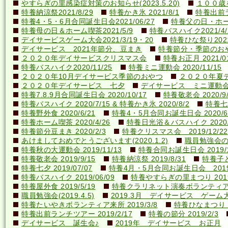
やすらぎの里感染症対策のお知らせ(2023.5.20)
１００歳を
特養納涼祭2021/8/29
特養かき氷 2021/8/1
特養出前ラ
特養4・5・6月合同誕生日会2021/06/27
特養父の日・ホーム喫
特養母の日＆ホーム喫茶2021/5/9
特養バスハイク2021/4/2
デイサービスゲーム大会2021/3/19・20
特養ひな祭り2021
デイサービス 2021年節分、豆まき
特養節分・季節のおやつ 
２０２０年デイサービスクリスマス会
特養お正月 2021/01
特養バスハイク2020/11/25
特養ミニ運動会 2020/11/15
２０２０年10月デイサービス季節のおやつ
２０２０年夏
２０２０年デイサービス 七夕
デイサービス ミニ運動
特養7.8.9月合同誕生日会 2020/10/17
特養敬老会 2020/9/
特養バスハイク 2020/7/15 & 特養かき氷 2020/8/2
特養七夕
特養野外食 2020/6/21
特養4・5月合同お誕生日会 2020/6
特養ホーム喫茶 2020/4/26
特養日光浴＆バスハイク 2020/4
特養節分豆まき 2020/2/3
特養クリスマス会 2019/12/22
あけましておめでとうございます(2020.1.2)
職員勉強会の様子
特養秋の大運動会 2019/11/13
特養合同お誕生日会 2019/1
特養敬老会 2019/9/15
特養納涼祭 2019/8/31
特養子ど
特養七夕 2019/07/07
特養4月・5月合同お誕生日会 2019/
特養バスハイク 2019/06/09
特養やすらぎの里まつり 2019/
特養屋外食 2019/5/19
特養クラリネット演奏ボランティア来所
職員勉強会(2019.4.5)
2019.3月 デイサービス ゲーム
特養たいやきボランティア来所 2019/3/8
特養ひなまつり 20
特養出前ランチツアー 2019/2/17
特養の節分 2019/2/3
デイサービス 誕生会♪
2019年 デイサービス お正月