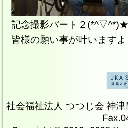
記念撮影パート２(*^▽^*)
皆様の願い事が叶いますよ
社会福祉法人 つつじ会 神津島やす
Fax.0