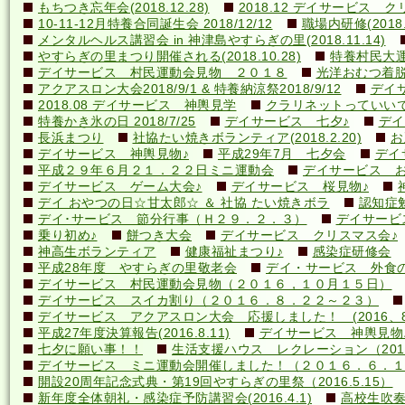
もちつき忘年会(2018.12.28)
2018.12 デイサービス 
10-11-12月特養合同誕生会 2018/12/12
職場内研修(2018.1
メンタルヘルス講習会 in 神津島やすらぎの里(2018.11.14)
やすらぎの里まつり開催される(2018.10.28)
特養村民大運動
デイサービス 村民運動会見物 ２０１８
光洋おむつ着脱講
アクアスロン大会2018/9/1 & 特養納涼祭2018/9/12
デイ
2018.08 デイサービス 神輿見学
クラリネットっていいですね
特養かき氷の日 2018/7/25
デイサービス 七夕♪
デイ
長浜まつり
社協たい焼きボランティア(2018.2.20)
お
デイサービス 神輿見物♪
平成29年7月 七夕会
デイ
平成２９年６月２１．２２日ミニ運動会
デイサービス お
デイサービス ゲーム大会♪
デイサービス 桜見物♪
デイ おやつの日☆甘太郎☆ ＆ 社協 たい焼きボラ
認知症
デイ･サービス 節分行事（Ｈ２９．２．３）
デイサービ
乗り初め♪
餅つき大会
デイサービス クリスマス会♪
神高生ボランティア
健康福祉まつり♪
感染症研修会
平成28年度 やすらぎの里敬老会
デイ・サービス 外食の日
デイサービス 村民運動会見物（２０１６，１０月１５日）
デイサービス スイカ割り（２０１６．８．２２～２３）
デイサービス アクアスロン大会 応援しました！ (2016、8
平成27年度決算報告(2016.8.11)
デイサービス 神輿見物
七夕に願い事！！
生活支援ハウス レクレーション（2016
デイサービス ミニ運動会開催しました！（２０１６．６．１
開設20周年記念式典・第19回やすらぎの里祭（2016.5.15）
新年度全体朝礼・感染症予防講習会(2016.4.1)
高校生吹奏楽