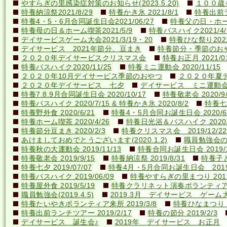
やすらぎの里感染症対策のお知らせ(2023.5.20)
１００歳を
特養納涼祭2021/8/29
特養かき氷 2021/8/1
特養出前ラ
特養4・5・6月合同誕生日会2021/06/27
特養父の日・ホーム喫
特養母の日＆ホーム喫茶2021/5/9
特養バスハイク2021/4/2
デイサービスゲーム大会2021/3/19・20
特養ひな祭り2021
デイサービス 2021年節分、豆まき
特養節分・季節のおやつ 
２０２０年デイサービスクリスマス会
特養お正月 2021/01
特養バスハイク2020/11/25
特養ミニ運動会 2020/11/15
２０２０年10月デイサービス季節のおやつ
２０２０年夏
２０２０年デイサービス 七夕
デイサービス ミニ運動
特養7.8.9月合同誕生日会 2020/10/17
特養敬老会 2020/9/
特養バスハイク 2020/7/15 & 特養かき氷 2020/8/2
特養七夕
特養野外食 2020/6/21
特養4・5月合同お誕生日会 2020/6
特養ホーム喫茶 2020/4/26
特養日光浴＆バスハイク 2020/4
特養節分豆まき 2020/2/3
特養クリスマス会 2019/12/22
あけましておめでとうございます(2020.1.2)
職員勉強会の様子
特養秋の大運動会 2019/11/13
特養合同お誕生日会 2019/1
特養敬老会 2019/9/15
特養納涼祭 2019/8/31
特養子ど
特養七夕 2019/07/07
特養4月・5月合同お誕生日会 2019/
特養バスハイク 2019/06/09
特養やすらぎの里まつり 2019/
特養屋外食 2019/5/19
特養クラリネット演奏ボランティア来所
職員勉強会(2019.4.5)
2019.3月 デイサービス ゲーム
特養たいやきボランティア来所 2019/3/8
特養ひなまつり 20
特養出前ランチツアー 2019/2/17
特養の節分 2019/2/3
デイサービス 誕生会♪
2019年 デイサービス お正月