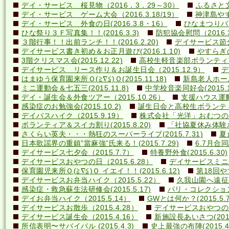
デイ・サービス 桜見物（2016．3．29～30）
ふるさと文
デイ・サービス ゲーム大会（2016.3.18/19）
神津島やす
デイ・サービス 外食の日(2016.3.8・16）
ひなまつりバ
ひな祭り３Ｆ写真集！！(2016.3.3)
防犯協会慰問（2016.3
３階行事！！出前ランチ！！(2016.2.20)
デイサービス節分行
デイサービス書き初め＆お正月遊び(2016.1.10)
やすらぎの里
3階クリスマス会(2015.12.22)
高校生軽音楽部ボランティアコ
デイサービス リース作り＆お誕生日会（2015.12.9）
デ
はまゆう保育園来所Ｏ(≧∇≦)Ｏ(2015.11.18)
新島老人ホーム研
ミニ運動会＆七五三(2015.11.8)
中学校音楽同好会(2015.10
デイ・誕生会＆外食ツアー（2015.10.26）
支援ハウス運動会
感染症のお勉強会(2015.10.2)
誕生日会と高校生ボランティア(
デイバスハイク（2015.9.19）
株式会社「光洋」おむつのあて方
ボランティア＆スイカ割り(2015.8.20)
「社協夏休み体験ボラ
さくらい英夫・・・熱狂のスーパーライブ(2015.7.31)
夏
日本歌謡界の重鎮”當麻強”氏来る！(2015.7.29)
6.7月合同誕
デイサービス七夕会（2015.7.7）
特養野外食(2015.6.30)
デイサービスおやつの日（2015.6.28）
デイサービスミニ運動
保育園児来所Ｏ(≧∇≦)Ｏ イエイ！！(2015.6.12)
第18回や
デイサービスお弁当ハイク（2015.5.22）
久我山園へ遠征！(
感染症・救急蘇生法研修会(2015.5.17)
パリ・コレクション？(
デイお弁当ハイク（2015.5.14）
GWとは何か？(2015.5.7
デイサービスお散歩（2015.4.28）
デイサービスおやつの日（
デイサービス誕生会（2015.4.16）
新施設長あいさつ(2015.
所信表明〜サバイバル (2015.4.3)
史上最強の布陣(2015.4.