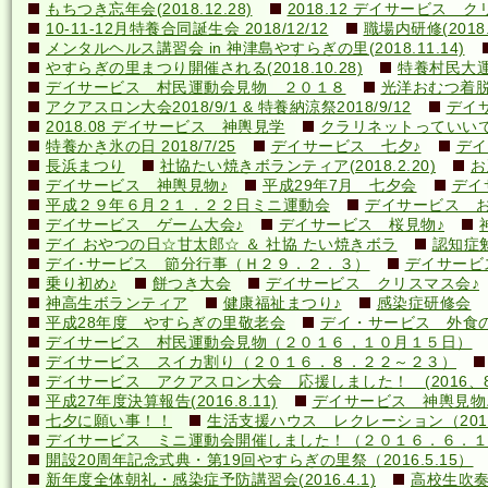
もちつき忘年会(2018.12.28)
2018.12 デイサービス 
10-11-12月特養合同誕生会 2018/12/12
職場内研修(2018.1
メンタルヘルス講習会 in 神津島やすらぎの里(2018.11.14)
やすらぎの里まつり開催される(2018.10.28)
特養村民大運動
デイサービス 村民運動会見物 ２０１８
光洋おむつ着脱講
アクアスロン大会2018/9/1 & 特養納涼祭2018/9/12
デイ
2018.08 デイサービス 神輿見学
クラリネットっていいですね
特養かき氷の日 2018/7/25
デイサービス 七夕♪
デイ
長浜まつり
社協たい焼きボランティア(2018.2.20)
お
デイサービス 神輿見物♪
平成29年7月 七夕会
デイ
平成２９年６月２１．２２日ミニ運動会
デイサービス お
デイサービス ゲーム大会♪
デイサービス 桜見物♪
デイ おやつの日☆甘太郎☆ ＆ 社協 たい焼きボラ
認知症
デイ･サービス 節分行事（Ｈ２９．２．３）
デイサービ
乗り初め♪
餅つき大会
デイサービス クリスマス会♪
神高生ボランティア
健康福祉まつり♪
感染症研修会
平成28年度 やすらぎの里敬老会
デイ・サービス 外食の日
デイサービス 村民運動会見物（２０１６，１０月１５日）
デイサービス スイカ割り（２０１６．８．２２～２３）
デイサービス アクアスロン大会 応援しました！ (2016、8
平成27年度決算報告(2016.8.11)
デイサービス 神輿見物
七夕に願い事！！
生活支援ハウス レクレーション（2016
デイサービス ミニ運動会開催しました！（２０１６．６．１
開設20周年記念式典・第19回やすらぎの里祭（2016.5.15）
新年度全体朝礼・感染症予防講習会(2016.4.1)
高校生吹奏楽