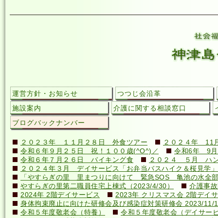
運営方針・お知らせ
つつじ会沿革
施設案内
介護に関する相談窓口
ブログバックナンバー
２０２３年 １１月２８日 外食ツアー
２０２４年 11
令和６年９月２５日 祝！１００歳(^O^)／
令和6年 9月
令和６年７月２６日 バイキング食
２０２４ ５月 ハ
２０２４年３月 デイサービス「お弁当バスハイク＆桜見学」
「やすらぎの里 里まつりに向けて 緊急SOS 亀池の水全
やすらぎの里第二職員住宅上棟式（2023/4/30）
介護事故
2024年 2階デイサービス
2023年 クリスマス会 2階デイ
身体拘束廃止に向けた研修会及び感染症対策研修会 2023/11/1
令和５年度敬老会（特養）
令和５年度敬老会（デイサー