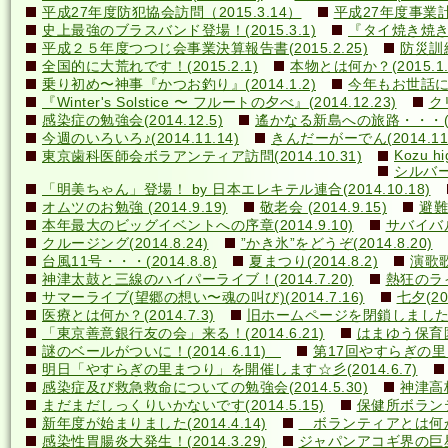
平成27年度防犯協会訪問（2015.3.14）
平成27年度事業計画
史上最強のブラスバンド登場！(2015.3.1)
『タイ焼き焼き隊
平成２５年度つつじ会事業決算報告書(2015.2.25)
防災訓練(
全国的に大荒れです！(2015.2.1)
本物とは何か？(2015.1.
乗り初め〜神事『かつお釣り』(2014.1.2)
今年もお世話になり
『Winter's Solstice 〜 フルートの夕べ』(2014.12.23)
クリ
感染症の勉強会(2014.12.5)
遙かなる新島への旅路・・・(201
今週のいろいろ♪(2014.11.14)
きんだーがーでん(2014.11.
Kozu hi
東京歯科医師会ボラアンティア訪問(2014.10.31)
シルバー
「明美ちゃん」登場！ by 日本エレキテル連合(2014.10.18)
オムツのお勉強 (2014.9.19)
敬老会 (2014.9.15)
避難訓
本年最大のビッグイベントへの序章(2014.9.10)
サバイバル(
クルージング(2014.8.24)
”かき氷”をどうぞ(2014.8.20)
台風11号・・・(2014.8.8)
夏まつり(2014.8.2)
演歌歌
神津太鼓と三線のハイパーライブ！(2014.7.20)
熱狂のライ
サマーライブ(望郷の想い〜魂の叫び)(2014.7.16)
七夕(201
医療とは何か？(2014.7.3)
旧ホームページを閉鎖しました(20
「東京善意銀行友の会」来る！(2014.6.21)
はまゆう保育園児
謎のベールがついに！(2014.6.11)
第17回やすらぎの里まつ
明日「やすらぎの里まつり」を開催します☆彡(2014.6.7)
感染症及び救急救命についての勉強会(2014.5.30)
神津高校
まだまだしっくりいかないです(2014.5.15)
保健所ボランティ
新年度が始まりました(2014.4.14)
ボランティアとは何か？(
感染性胃腸炎大発生！(2014.3.29)
ジャパンアコギ界の巨星墜つ