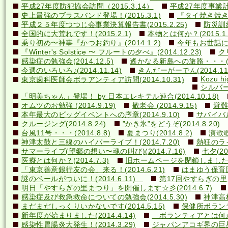
平成27年度防犯協会訪問（2015.3.14）
平成27年度事業計画
史上最強のブラスバンド登場！(2015.3.1)
『タイ焼き焼き隊
平成２５年度つつじ会事業決算報告書(2015.2.25)
防災訓練(
全国的に大荒れです！(2015.2.1)
本物とは何か？(2015.1.
乗り初め〜神事『かつお釣り』(2014.1.2)
今年もお世話になり
『Winter's Solstice 〜 フルートの夕べ』(2014.12.23)
クリ
感染症の勉強会(2014.12.5)
遙かなる新島への旅路・・・(201
今週のいろいろ♪(2014.11.14)
きんだーがーでん(2014.11.
Kozu hi
東京歯科医師会ボラアンティア訪問(2014.10.31)
シルバー
「明美ちゃん」登場！ by 日本エレキテル連合(2014.10.18)
オムツのお勉強 (2014.9.19)
敬老会 (2014.9.15)
避難訓
本年最大のビッグイベントへの序章(2014.9.10)
サバイバル(
クルージング(2014.8.24)
”かき氷”をどうぞ(2014.8.20)
台風11号・・・(2014.8.8)
夏まつり(2014.8.2)
演歌歌
神津太鼓と三線のハイパーライブ！(2014.7.20)
熱狂のライ
サマーライブ(望郷の想い〜魂の叫び)(2014.7.16)
七夕(201
医療とは何か？(2014.7.3)
旧ホームページを閉鎖しました(20
「東京善意銀行友の会」来る！(2014.6.21)
はまゆう保育園児
謎のベールがついに！(2014.6.11)
第17回やすらぎの里まつ
明日「やすらぎの里まつり」を開催します☆彡(2014.6.7)
感染症及び救急救命についての勉強会(2014.5.30)
神津高校
まだまだしっくりいかないです(2014.5.15)
保健所ボランティ
新年度が始まりました(2014.4.14)
ボランティアとは何か？(
感染性胃腸炎大発生！(2014.3.29)
ジャパンアコギ界の巨星墜つ