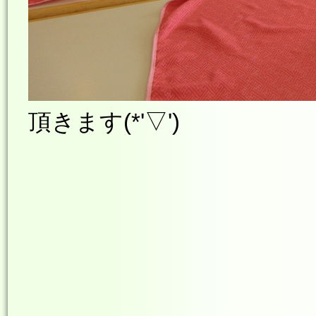
頂きます(*'▽')