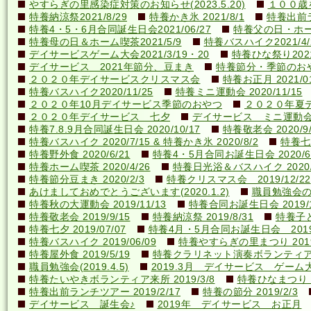
やすらぎの里感染症対策のお知らせ(2023.5.20)
１００歳を
特養納涼祭2021/8/29
特養かき氷 2021/8/1
特養出前ラ
特養4・5・6月合同誕生日会2021/06/27
特養父の日・ホーム喫
特養母の日＆ホーム喫茶2021/5/9
特養バスハイク2021/4/2
デイサービスゲーム大会2021/3/19・20
特養ひな祭り2021
デイサービス 2021年節分、豆まき
特養節分・季節のおやつ 
２０２０年デイサービスクリスマス会
特養お正月 2021/01
特養バスハイク2020/11/25
特養ミニ運動会 2020/11/15
２０２０年10月デイサービス季節のおやつ
２０２０年夏
２０２０年デイサービス 七夕
デイサービス ミニ運動
特養7.8.9月合同誕生日会 2020/10/17
特養敬老会 2020/9/
特養バスハイク 2020/7/15 & 特養かき氷 2020/8/2
特養七夕
特養野外食 2020/6/21
特養4・5月合同お誕生日会 2020/6
特養ホーム喫茶 2020/4/26
特養日光浴＆バスハイク 2020/4
特養節分豆まき 2020/2/3
特養クリスマス会 2019/12/22
あけましておめでとうございます(2020.1.2)
職員勉強会の様子
特養秋の大運動会 2019/11/13
特養合同お誕生日会 2019/1
特養敬老会 2019/9/15
特養納涼祭 2019/8/31
特養子ど
特養七夕 2019/07/07
特養4月・5月合同お誕生日会 2019/
特養バスハイク 2019/06/09
特養やすらぎの里まつり 2019/
特養屋外食 2019/5/19
特養クラリネット演奏ボランティア来所
職員勉強会(2019.4.5)
2019.3月 デイサービス ゲーム
特養たいやきボランティア来所 2019/3/8
特養ひなまつり 20
特養出前ランチツアー 2019/2/17
特養の節分 2019/2/3
デイサービス 誕生会♪
2019年 デイサービス お正月