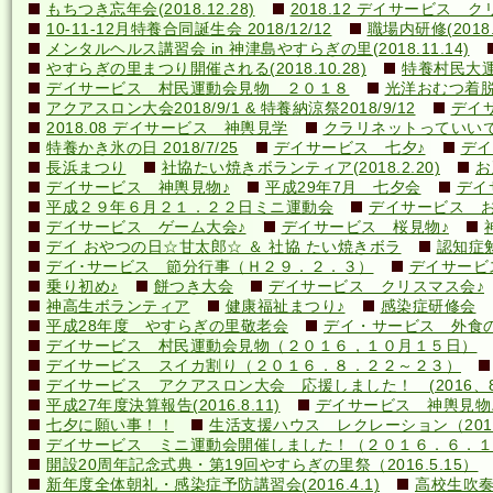
もちつき忘年会(2018.12.28)
2018.12 デイサービス 
10-11-12月特養合同誕生会 2018/12/12
職場内研修(2018.1
メンタルヘルス講習会 in 神津島やすらぎの里(2018.11.14)
やすらぎの里まつり開催される(2018.10.28)
特養村民大運動
デイサービス 村民運動会見物 ２０１８
光洋おむつ着脱講
アクアスロン大会2018/9/1 & 特養納涼祭2018/9/12
デイ
2018.08 デイサービス 神輿見学
クラリネットっていいですね
特養かき氷の日 2018/7/25
デイサービス 七夕♪
デイ
長浜まつり
社協たい焼きボランティア(2018.2.20)
お
デイサービス 神輿見物♪
平成29年7月 七夕会
デイ
平成２９年６月２１．２２日ミニ運動会
デイサービス お
デイサービス ゲーム大会♪
デイサービス 桜見物♪
デイ おやつの日☆甘太郎☆ ＆ 社協 たい焼きボラ
認知症
デイ･サービス 節分行事（Ｈ２９．２．３）
デイサービ
乗り初め♪
餅つき大会
デイサービス クリスマス会♪
神高生ボランティア
健康福祉まつり♪
感染症研修会
平成28年度 やすらぎの里敬老会
デイ・サービス 外食の日
デイサービス 村民運動会見物（２０１６，１０月１５日）
デイサービス スイカ割り（２０１６．８．２２～２３）
デイサービス アクアスロン大会 応援しました！ (2016、8
平成27年度決算報告(2016.8.11)
デイサービス 神輿見物
七夕に願い事！！
生活支援ハウス レクレーション（2016
デイサービス ミニ運動会開催しました！（２０１６．６．１
開設20周年記念式典・第19回やすらぎの里祭（2016.5.15）
新年度全体朝礼・感染症予防講習会(2016.4.1)
高校生吹奏楽