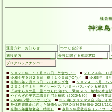
運営方針・お知らせ
つつじ会沿革
施設案内
介護に関する相談窓口
ブログバックナンバー
２０２３年 １１月２８日 外食ツアー
２０２４年 11
令和６年９月２５日 祝！１００歳(^O^)／
令和6年 9月
令和６年７月２６日 バイキング食
２０２４ ５月 ハ
２０２４年３月 デイサービス「お弁当バスハイク＆桜見学」
「やすらぎの里 里まつりに向けて 緊急SOS 亀池の水全
やすらぎの里第二職員住宅上棟式（2023/4/30）
介護事故
2024年 2階デイサービス
2023年 クリスマス会 2階デイ
身体拘束廃止に向けた研修会及び感染症対策研修会 2023/11/1
令和５年度敬老会（特養）
令和５年度敬老会（デイサー