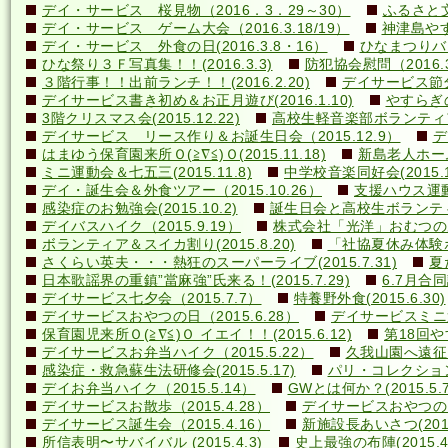
デイ・サービス 桜見物（2016．3．29～30）
ふるさと文
デイ・サービス ゲーム大会（2016.3.18/19）
神津島やす
デイ・サービス 外食の日(2016.3.8・16）
ひなまつりバ
ひな祭り３Ｆ写真集！！(2016.3.3)
防犯協会慰問（2016.3
３階行事！！出前ランチ！！(2016.2.20)
デイサービス節分行
デイサービス書き初め＆お正月遊び(2016.1.10)
やすらぎの里
3階クリスマス会(2015.12.22)
高校生軽音楽部ボランティアコ
デイサービス リース作り＆お誕生日会（2015.12.9）
デ
はまゆう保育園来所Ｏ(≧∇≦)Ｏ(2015.11.18)
新島老人ホーム研
ミニ運動会＆七五三(2015.11.8)
中学校音楽同好会(2015.10
デイ・誕生会＆外食ツアー（2015.10.26）
支援ハウス運動会
感染症のお勉強会(2015.10.2)
誕生日会と高校生ボランティア(
デイバスハイク（2015.9.19）
株式会社「光洋」おむつのあて方
ボランティア＆スイカ割り(2015.8.20)
「社協夏休み体験ボラ
さくらい英夫・・・熱狂のスーパーライブ(2015.7.31)
夏
日本歌謡界の重鎮”當麻強”氏来る！(2015.7.29)
6.7月合同誕
デイサービス七夕会（2015.7.7）
特養野外食(2015.6.30)
デイサービスおやつの日（2015.6.28）
デイサービスミニ運動
保育園児来所Ｏ(≧∇≦)Ｏ イエイ！！(2015.6.12)
第18回や
デイサービスお弁当ハイク（2015.5.22）
久我山園へ遠征！(
感染症・救急蘇生法研修会(2015.5.17)
パリ・コレクション？(
デイお弁当ハイク（2015.5.14）
GWとは何か？(2015.5.7
デイサービスお散歩（2015.4.28）
デイサービスおやつの日（
デイサービス誕生会（2015.4.16）
新施設長あいさつ(2015.
所信表明〜サバイバル (2015.4.3)
史上最強の布陣(2015.4.