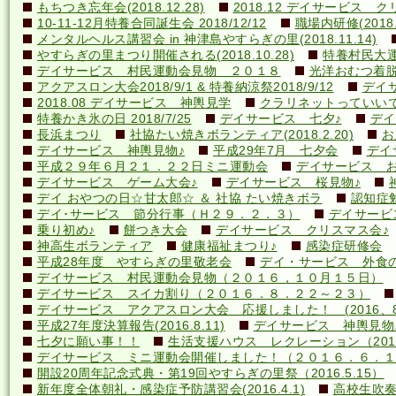
もちつき忘年会(2018.12.28)
2018.12 デイサービス 
10-11-12月特養合同誕生会 2018/12/12
職場内研修(2018.1
メンタルヘルス講習会 in 神津島やすらぎの里(2018.11.14)
やすらぎの里まつり開催される(2018.10.28)
特養村民大運動
デイサービス 村民運動会見物 ２０１８
光洋おむつ着脱講
アクアスロン大会2018/9/1 & 特養納涼祭2018/9/12
デイ
2018.08 デイサービス 神輿見学
クラリネットっていいですね
特養かき氷の日 2018/7/25
デイサービス 七夕♪
デイ
長浜まつり
社協たい焼きボランティア(2018.2.20)
お
デイサービス 神輿見物♪
平成29年7月 七夕会
デイ
平成２９年６月２１．２２日ミニ運動会
デイサービス お
デイサービス ゲーム大会♪
デイサービス 桜見物♪
デイ おやつの日☆甘太郎☆ ＆ 社協 たい焼きボラ
認知症
デイ･サービス 節分行事（Ｈ２９．２．３）
デイサービ
乗り初め♪
餅つき大会
デイサービス クリスマス会♪
神高生ボランティア
健康福祉まつり♪
感染症研修会
平成28年度 やすらぎの里敬老会
デイ・サービス 外食の日
デイサービス 村民運動会見物（２０１６，１０月１５日）
デイサービス スイカ割り（２０１６．８．２２～２３）
デイサービス アクアスロン大会 応援しました！ (2016、8
平成27年度決算報告(2016.8.11)
デイサービス 神輿見物
七夕に願い事！！
生活支援ハウス レクレーション（2016
デイサービス ミニ運動会開催しました！（２０１６．６．１
開設20周年記念式典・第19回やすらぎの里祭（2016.5.15）
新年度全体朝礼・感染症予防講習会(2016.4.1)
高校生吹奏楽