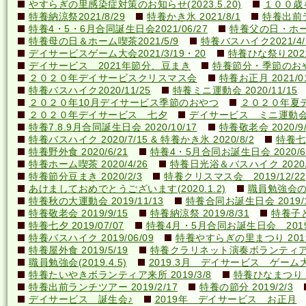
やすらぎの里感染症対策のお知らせ(2023.5.20)
１００歳を
特養納涼祭2021/8/29
特養かき氷 2021/8/1
特養出前ラ
特養4・5・6月合同誕生日会2021/06/27
特養父の日・ホーム喫
特養母の日＆ホーム喫茶2021/5/9
特養バスハイク2021/4/2
デイサービスゲーム大会2021/3/19・20
特養ひな祭り2021
デイサービス 2021年節分、豆まき
特養節分・季節のおやつ 
２０２０年デイサービスクリスマス会
特養お正月 2021/01
特養バスハイク2020/11/25
特養ミニ運動会 2020/11/15
２０２０年10月デイサービス季節のおやつ
２０２０年夏
２０２０年デイサービス 七夕
デイサービス ミニ運動
特養7.8.9月合同誕生日会 2020/10/17
特養敬老会 2020/9/
特養バスハイク 2020/7/15 & 特養かき氷 2020/8/2
特養七夕
特養野外食 2020/6/21
特養4・5月合同お誕生日会 2020/6
特養ホーム喫茶 2020/4/26
特養日光浴＆バスハイク 2020/4
特養節分豆まき 2020/2/3
特養クリスマス会 2019/12/22
あけましておめでとうございます(2020.1.2)
職員勉強会の様子
特養秋の大運動会 2019/11/13
特養合同お誕生日会 2019/1
特養敬老会 2019/9/15
特養納涼祭 2019/8/31
特養子ど
特養七夕 2019/07/07
特養4月・5月合同お誕生日会 2019/
特養バスハイク 2019/06/09
特養やすらぎの里まつり 2019/
特養屋外食 2019/5/19
特養クラリネット演奏ボランティア来所
職員勉強会(2019.4.5)
2019.3月 デイサービス ゲーム
特養たいやきボランティア来所 2019/3/8
特養ひなまつり 20
特養出前ランチツアー 2019/2/17
特養の節分 2019/2/3
デイサービス 誕生会♪
2019年 デイサービス お正月