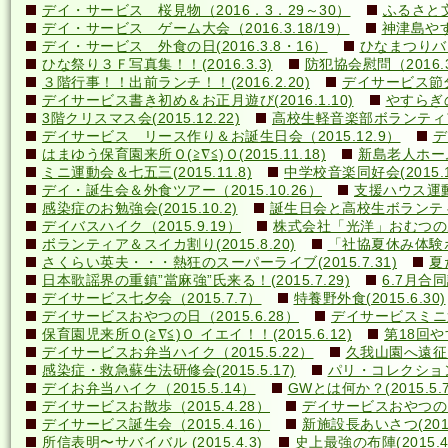
デイ・サービス 桜見物（2016．3．29～30）
ふるさと文
デイ・サービス ゲーム大会（2016.3.18/19）
神津島やす
デイ・サービス 外食の日(2016.3.8・16）
ひなまつりバ
ひな祭り３Ｆ写真集！！(2016.3.3)
防犯協会慰問（2016.3
３階行事！！出前ランチ！！(2016.2.20)
デイサービス節分行
デイサービス書き初め＆お正月遊び(2016.1.10)
やすらぎの里
3階クリスマス会(2015.12.22)
高校生軽音楽部ボランティアコ
デイサービス リース作り＆お誕生日会（2015.12.9）
デ
はまゆう保育園来所Ｏ(≧∇≦)Ｏ(2015.11.18)
新島老人ホーム研
ミニ運動会＆七五三(2015.11.8)
中学校音楽同好会(2015.10
デイ・誕生会＆外食ツアー（2015.10.26）
支援ハウス運動会
感染症のお勉強会(2015.10.2)
誕生日会と高校生ボランティア(
デイバスハイク（2015.9.19）
株式会社「光洋」おむつのあて方
ボランティア＆スイカ割り(2015.8.20)
「社協夏休み体験ボラ
さくらい英夫・・・熱狂のスーパーライブ(2015.7.31)
夏
日本歌謡界の重鎮”當麻強”氏来る！(2015.7.29)
6.7月合同誕
デイサービス七夕会（2015.7.7）
特養野外食(2015.6.30)
デイサービスおやつの日（2015.6.28）
デイサービスミニ運動
保育園児来所Ｏ(≧∇≦)Ｏ イエイ！！(2015.6.12)
第18回や
デイサービスお弁当ハイク（2015.5.22）
久我山園へ遠征！(
感染症・救急蘇生法研修会(2015.5.17)
パリ・コレクション？(
デイお弁当ハイク（2015.5.14）
GWとは何か？(2015.5.7
デイサービスお散歩（2015.4.28）
デイサービスおやつの日（
デイサービス誕生会（2015.4.16）
新施設長あいさつ(2015.
所信表明〜サバイバル (2015.4.3)
史上最強の布陣(2015.4.