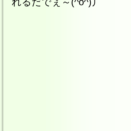
れるだでぇ～(^o^)丿