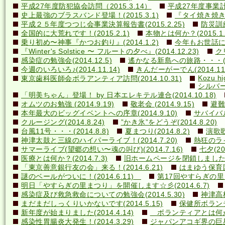
平成27年度防犯協会訪問（2015.3.14）
平成27年度事業計画
史上最強のブラスバンド登場！(2015.3.1)
『タイ焼き焼き隊
平成２５年度つつじ会事業決算報告書(2015.2.25)
防災訓練(
全国的に大荒れです！(2015.2.1)
本物とは何か？(2015.1.
乗り初め〜神事『かつお釣り』(2014.1.2)
今年もお世話になり
『Winter's Solstice 〜 フルートの夕べ』(2014.12.23)
クリ
感染症の勉強会(2014.12.5)
遙かなる新島への旅路・・・(201
今週のいろいろ♪(2014.11.14)
きんだーがーでん(2014.11.
Kozu hi
東京歯科医師会ボラアンティア訪問(2014.10.31)
シルバー
「明美ちゃん」登場！ by 日本エレキテル連合(2014.10.18)
オムツのお勉強 (2014.9.19)
敬老会 (2014.9.15)
避難訓
本年最大のビッグイベントへの序章(2014.9.10)
サバイバル(
クルージング(2014.8.24)
”かき氷”をどうぞ(2014.8.20)
台風11号・・・(2014.8.8)
夏まつり(2014.8.2)
演歌歌
神津太鼓と三線のハイパーライブ！(2014.7.20)
熱狂のライ
サマーライブ(望郷の想い〜魂の叫び)(2014.7.16)
七夕(201
医療とは何か？(2014.7.3)
旧ホームページを閉鎖しました(20
「東京善意銀行友の会」来る！(2014.6.21)
はまゆう保育園児
謎のベールがついに！(2014.6.11)
第17回やすらぎの里まつ
明日「やすらぎの里まつり」を開催します☆彡(2014.6.7)
感染症及び救急救命についての勉強会(2014.5.30)
神津高校
まだまだしっくりいかないです(2014.5.15)
保健所ボランティ
新年度が始まりました(2014.4.14)
ボランティアとは何か？(
感染性胃腸炎大発生！(2014.3.29)
ジャパンアコギ界の巨星墜つ