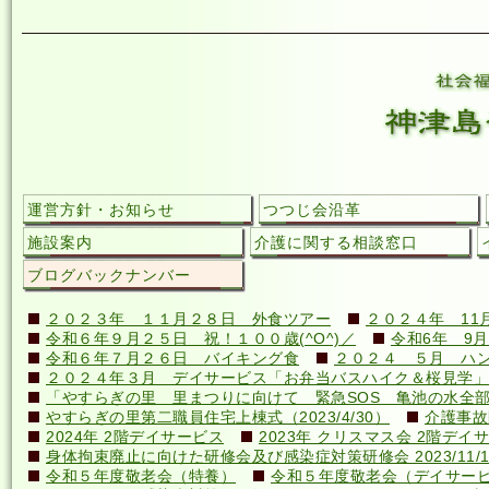
運営方針・お知らせ
つつじ会沿革
施設案内
介護に関する相談窓口
ブログバックナンバー
２０２３年 １１月２８日 外食ツアー
２０２４年 11
令和６年９月２５日 祝！１００歳(^O^)／
令和6年 9月
令和６年７月２６日 バイキング食
２０２４ ５月 ハ
２０２４年３月 デイサービス「お弁当バスハイク＆桜見学」
「やすらぎの里 里まつりに向けて 緊急SOS 亀池の水全
やすらぎの里第二職員住宅上棟式（2023/4/30）
介護事故
2024年 2階デイサービス
2023年 クリスマス会 2階デイ
身体拘束廃止に向けた研修会及び感染症対策研修会 2023/11/1
令和５年度敬老会（特養）
令和５年度敬老会（デイサー