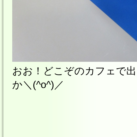
おお！どこぞのカフェで出
か
＼(^o^)／