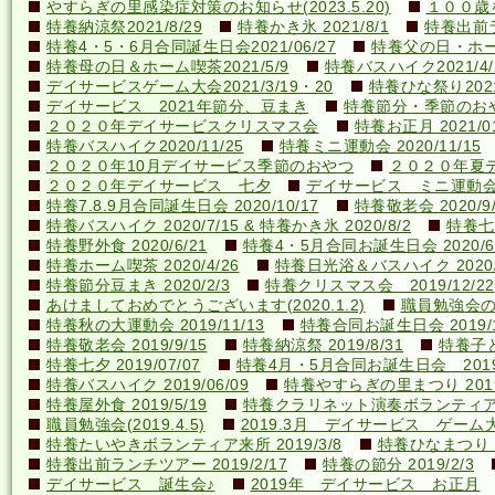
やすらぎの里感染症対策のお知らせ(2023.5.20)
１００歳を
特養納涼祭2021/8/29
特養かき氷 2021/8/1
特養出前ラ
特養4・5・6月合同誕生日会2021/06/27
特養父の日・ホーム喫
特養母の日＆ホーム喫茶2021/5/9
特養バスハイク2021/4/2
デイサービスゲーム大会2021/3/19・20
特養ひな祭り2021
デイサービス 2021年節分、豆まき
特養節分・季節のおやつ 
２０２０年デイサービスクリスマス会
特養お正月 2021/01
特養バスハイク2020/11/25
特養ミニ運動会 2020/11/15
２０２０年10月デイサービス季節のおやつ
２０２０年夏
２０２０年デイサービス 七夕
デイサービス ミニ運動
特養7.8.9月合同誕生日会 2020/10/17
特養敬老会 2020/9/
特養バスハイク 2020/7/15 & 特養かき氷 2020/8/2
特養七夕
特養野外食 2020/6/21
特養4・5月合同お誕生日会 2020/6
特養ホーム喫茶 2020/4/26
特養日光浴＆バスハイク 2020/4
特養節分豆まき 2020/2/3
特養クリスマス会 2019/12/22
あけましておめでとうございます(2020.1.2)
職員勉強会の様子
特養秋の大運動会 2019/11/13
特養合同お誕生日会 2019/1
特養敬老会 2019/9/15
特養納涼祭 2019/8/31
特養子ど
特養七夕 2019/07/07
特養4月・5月合同お誕生日会 2019/
特養バスハイク 2019/06/09
特養やすらぎの里まつり 2019/
特養屋外食 2019/5/19
特養クラリネット演奏ボランティア来所
職員勉強会(2019.4.5)
2019.3月 デイサービス ゲーム
特養たいやきボランティア来所 2019/3/8
特養ひなまつり 20
特養出前ランチツアー 2019/2/17
特養の節分 2019/2/3
デイサービス 誕生会♪
2019年 デイサービス お正月