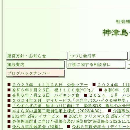
運営方針・お知らせ
つつじ会沿革
施設案内
介護に関する相談窓口
ブログバックナンバー
２０２３年 １１月２８日 外食ツアー
２０２４年 11
令和６年９月２５日 祝！１００歳(^O^)／
令和6年 9月
令和６年７月２６日 バイキング食
２０２４ ５月 ハ
２０２４年３月 デイサービス「お弁当バスハイク＆桜見学」
「やすらぎの里 里まつりに向けて 緊急SOS 亀池の水全
やすらぎの里第二職員住宅上棟式（2023/4/30）
介護事故
2024年 2階デイサービス
2023年 クリスマス会 2階デイ
身体拘束廃止に向けた研修会及び感染症対策研修会 2023/11/1
令和５年度敬老会（特養）
令和５年度敬老会（デイサー