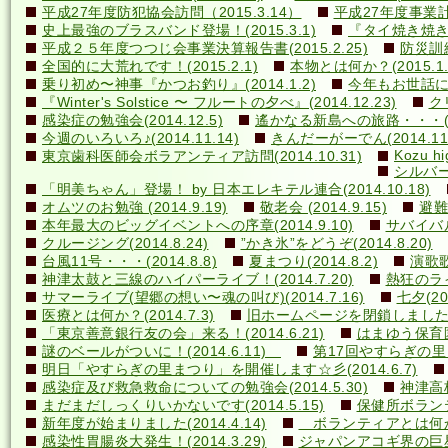
平成27年度防犯協会訪問（2015.3.14）
平成27年度事業計画
史上最強のブラスバンド登場！(2015.3.1)
『タイ焼き焼き隊
平成２５年度つつじ会事業決算報告書(2015.2.25)
防災訓練(
全国的に大荒れです！(2015.2.1)
本物とは何か？(2015.1.
乗り初め〜神事『かつお釣り』(2014.1.2)
今年もお世話になり
『Winter's Solstice 〜 フルートの夕べ』(2014.12.23)
クリ
感染症の勉強会(2014.12.5)
遙かなる新島への旅路・・・(201
今週のいろいろ♪(2014.11.14)
きんだーがーでん(2014.11.
Kozu hi
東京歯科医師会ボラアンティア訪問(2014.10.31)
シルバー
「明美ちゃん」登場！ by 日本エレキテル連合(2014.10.18)
オムツのお勉強 (2014.9.19)
敬老会 (2014.9.15)
避難訓
本年最大のビッグイベントへの序章(2014.9.10)
サバイバル(
クルージング(2014.8.24)
”かき氷”をどうぞ(2014.8.20)
台風11号・・・(2014.8.8)
夏まつり(2014.8.2)
演歌歌
神津太鼓と三線のハイパーライブ！(2014.7.20)
熱狂のライ
サマーライブ(望郷の想い〜魂の叫び)(2014.7.16)
七夕(201
医療とは何か？(2014.7.3)
旧ホームページを閉鎖しました(20
「東京善意銀行友の会」来る！(2014.6.21)
はまゆう保育園児
謎のベールがついに！(2014.6.11)
第17回やすらぎの里まつ
明日「やすらぎの里まつり」を開催します☆彡(2014.6.7)
感染症及び救急救命についての勉強会(2014.5.30)
神津高校
まだまだしっくりいかないです(2014.5.15)
保健所ボランティ
新年度が始まりました(2014.4.14)
ボランティアとは何か？(
感染性胃腸炎大発生！(2014.3.29)
ジャパンアコギ界の巨星墜つ