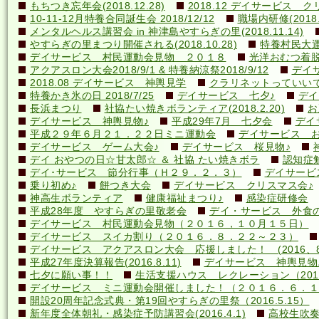
もちつき忘年会(2018.12.28)
2018.12 デイサービス 
10-11-12月特養合同誕生会 2018/12/12
職場内研修(2018.1
メンタルヘルス講習会 in 神津島やすらぎの里(2018.11.14)
やすらぎの里まつり開催される(2018.10.28)
特養村民大運動
デイサービス 村民運動会見物 ２０１８
光洋おむつ着脱講
アクアスロン大会2018/9/1 & 特養納涼祭2018/9/12
デイ
2018.08 デイサービス 神輿見学
クラリネットっていいですね
特養かき氷の日 2018/7/25
デイサービス 七夕♪
デイ
長浜まつり
社協たい焼きボランティア(2018.2.20)
お
デイサービス 神輿見物♪
平成29年7月 七夕会
デイ
平成２９年６月２１．２２日ミニ運動会
デイサービス お
デイサービス ゲーム大会♪
デイサービス 桜見物♪
デイ おやつの日☆甘太郎☆ ＆ 社協 たい焼きボラ
認知症
デイ･サービス 節分行事（Ｈ２９．２．３）
デイサービ
乗り初め♪
餅つき大会
デイサービス クリスマス会♪
神高生ボランティア
健康福祉まつり♪
感染症研修会
平成28年度 やすらぎの里敬老会
デイ・サービス 外食の日
デイサービス 村民運動会見物（２０１６，１０月１５日）
デイサービス スイカ割り（２０１６．８．２２～２３）
デイサービス アクアスロン大会 応援しました！ (2016、8
平成27年度決算報告(2016.8.11)
デイサービス 神輿見物
七夕に願い事！！
生活支援ハウス レクレーション（2016
デイサービス ミニ運動会開催しました！（２０１６．６．１
開設20周年記念式典・第19回やすらぎの里祭（2016.5.15）
新年度全体朝礼・感染症予防講習会(2016.4.1)
高校生吹奏楽