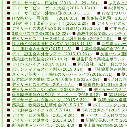
デイ・サービス 桜見物（2016．3．29～30）
ふるさと文
デイ・サービス ゲーム大会（2016.3.18/19）
神津島やす
デイ・サービス 外食の日(2016.3.8・16）
ひなまつりバ
ひな祭り３Ｆ写真集！！(2016.3.3)
防犯協会慰問（2016.3
３階行事！！出前ランチ！！(2016.2.20)
デイサービス節分行
デイサービス書き初め＆お正月遊び(2016.1.10)
やすらぎの里
3階クリスマス会(2015.12.22)
高校生軽音楽部ボランティアコ
デイサービス リース作り＆お誕生日会（2015.12.9）
デ
はまゆう保育園来所Ｏ(≧∇≦)Ｏ(2015.11.18)
新島老人ホーム研
ミニ運動会＆七五三(2015.11.8)
中学校音楽同好会(2015.10
デイ・誕生会＆外食ツアー（2015.10.26）
支援ハウス運動会
感染症のお勉強会(2015.10.2)
誕生日会と高校生ボランティア(
デイバスハイク（2015.9.19）
株式会社「光洋」おむつのあて方
ボランティア＆スイカ割り(2015.8.20)
「社協夏休み体験ボラ
さくらい英夫・・・熱狂のスーパーライブ(2015.7.31)
夏
日本歌謡界の重鎮”當麻強”氏来る！(2015.7.29)
6.7月合同誕
デイサービス七夕会（2015.7.7）
特養野外食(2015.6.30)
デイサービスおやつの日（2015.6.28）
デイサービスミニ運動
保育園児来所Ｏ(≧∇≦)Ｏ イエイ！！(2015.6.12)
第18回や
デイサービスお弁当ハイク（2015.5.22）
久我山園へ遠征！(
感染症・救急蘇生法研修会(2015.5.17)
パリ・コレクション？(
デイお弁当ハイク（2015.5.14）
GWとは何か？(2015.5.7
デイサービスお散歩（2015.4.28）
デイサービスおやつの日（
デイサービス誕生会（2015.4.16）
新施設長あいさつ(2015.
所信表明〜サバイバル (2015.4.3)
史上最強の布陣(2015.4.