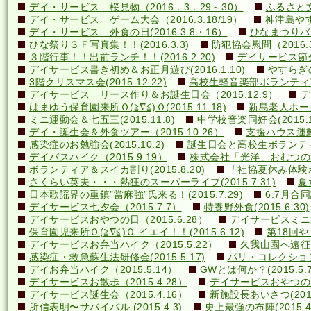
デイ・サービス 桜見物（2016．3．29～30）
ふるさと文
デイ・サービス ゲーム大会（2016.3.18/19）
神津島やす
デイ・サービス 外食の日(2016.3.8・16）
ひなまつりバ
ひな祭り３Ｆ写真集！！(2016.3.3)
防犯協会慰問（2016.3
３階行事！！出前ランチ！！(2016.2.20)
デイサービス節分行
デイサービス書き初め＆お正月遊び(2016.1.10)
やすらぎの里
3階クリスマス会(2015.12.22)
高校生軽音楽部ボランティアコ
デイサービス リース作り＆お誕生日会（2015.12.9）
デ
はまゆう保育園来所Ｏ(≧∇≦)Ｏ(2015.11.18)
新島老人ホーム研
ミニ運動会＆七五三(2015.11.8)
中学校音楽同好会(2015.10
デイ・誕生会＆外食ツアー（2015.10.26）
支援ハウス運動会
感染症のお勉強会(2015.10.2)
誕生日会と高校生ボランティア(
デイバスハイク（2015.9.19）
株式会社「光洋」おむつのあて方
ボランティア＆スイカ割り(2015.8.20)
「社協夏休み体験ボラ
さくらい英夫・・・熱狂のスーパーライブ(2015.7.31)
夏
日本歌謡界の重鎮”當麻強”氏来る！(2015.7.29)
6.7月合同誕
デイサービス七夕会（2015.7.7）
特養野外食(2015.6.30)
デイサービスおやつの日（2015.6.28）
デイサービスミニ運動
保育園児来所Ｏ(≧∇≦)Ｏ イエイ！！(2015.6.12)
第18回や
デイサービスお弁当ハイク（2015.5.22）
久我山園へ遠征！(
感染症・救急蘇生法研修会(2015.5.17)
パリ・コレクション？(
デイお弁当ハイク（2015.5.14）
GWとは何か？(2015.5.7
デイサービスお散歩（2015.4.28）
デイサービスおやつの日（
デイサービス誕生会（2015.4.16）
新施設長あいさつ(2015.
所信表明〜サバイバル (2015.4.3)
史上最強の布陣(2015.4.