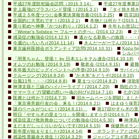
平成27年度防犯協会訪問（2015.3.14）
平成27年度事業計画
史上最強のブラスバンド登場！(2015.3.1)
『タイ焼き焼き隊
平成２５年度つつじ会事業決算報告書(2015.2.25)
防災訓練(
全国的に大荒れです！(2015.2.1)
本物とは何か？(2015.1.
乗り初め〜神事『かつお釣り』(2014.1.2)
今年もお世話になり
『Winter's Solstice 〜 フルートの夕べ』(2014.12.23)
クリ
感染症の勉強会(2014.12.5)
遙かなる新島への旅路・・・(201
今週のいろいろ♪(2014.11.14)
きんだーがーでん(2014.11.
Kozu hi
東京歯科医師会ボラアンティア訪問(2014.10.31)
シルバー
「明美ちゃん」登場！ by 日本エレキテル連合(2014.10.18)
オムツのお勉強 (2014.9.19)
敬老会 (2014.9.15)
避難訓
本年最大のビッグイベントへの序章(2014.9.10)
サバイバル(
クルージング(2014.8.24)
”かき氷”をどうぞ(2014.8.20)
台風11号・・・(2014.8.8)
夏まつり(2014.8.2)
演歌歌
神津太鼓と三線のハイパーライブ！(2014.7.20)
熱狂のライ
サマーライブ(望郷の想い〜魂の叫び)(2014.7.16)
七夕(201
医療とは何か？(2014.7.3)
旧ホームページを閉鎖しました(20
「東京善意銀行友の会」来る！(2014.6.21)
はまゆう保育園児
謎のベールがついに！(2014.6.11)
第17回やすらぎの里まつ
明日「やすらぎの里まつり」を開催します☆彡(2014.6.7)
感染症及び救急救命についての勉強会(2014.5.30)
神津高校
まだまだしっくりいかないです(2014.5.15)
保健所ボランティ
新年度が始まりました(2014.4.14)
ボランティアとは何か？(
感染性胃腸炎大発生！(2014.3.29)
ジャパンアコギ界の巨星墜つ