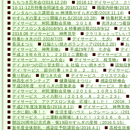
もちつき忘年会(2018.12.28)
2018.12 デイサービス 
10-11-12月特養合同誕生会 2018/12/12
職場内研修(2018.1
メンタルヘルス講習会 in 神津島やすらぎの里(2018.11.14)
やすらぎの里まつり開催される(2018.10.28)
特養村民大運動
デイサービス 村民運動会見物 ２０１８
光洋おむつ着脱講
アクアスロン大会2018/9/1 & 特養納涼祭2018/9/12
デイ
2018.08 デイサービス 神輿見学
クラリネットっていいですね
特養かき氷の日 2018/7/25
デイサービス 七夕♪
デイ
長浜まつり
社協たい焼きボランティア(2018.2.20)
お
デイサービス 神輿見物♪
平成29年7月 七夕会
デイ
平成２９年６月２１．２２日ミニ運動会
デイサービス お
デイサービス ゲーム大会♪
デイサービス 桜見物♪
デイ おやつの日☆甘太郎☆ ＆ 社協 たい焼きボラ
認知症
デイ･サービス 節分行事（Ｈ２９．２．３）
デイサービ
乗り初め♪
餅つき大会
デイサービス クリスマス会♪
神高生ボランティア
健康福祉まつり♪
感染症研修会
平成28年度 やすらぎの里敬老会
デイ・サービス 外食の日
デイサービス 村民運動会見物（２０１６，１０月１５日）
デイサービス スイカ割り（２０１６．８．２２～２３）
デイサービス アクアスロン大会 応援しました！ (2016、8
平成27年度決算報告(2016.8.11)
デイサービス 神輿見物
七夕に願い事！！
生活支援ハウス レクレーション（2016
デイサービス ミニ運動会開催しました！（２０１６．６．１
開設20周年記念式典・第19回やすらぎの里祭（2016.5.15）
新年度全体朝礼・感染症予防講習会(2016.4.1)
高校生吹奏楽