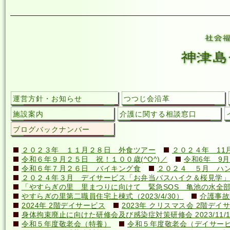
運営方針・お知らせ
つつじ会沿革
施設案内
介護に関する相談窓口
ブログバックナンバー
２０２３年 １１月２８日 外食ツアー
２０２４年 11
令和６年９月２５日 祝！１００歳(^O^)／
令和6年 9月
令和６年７月２６日 バイキング食
２０２４ ５月 ハ
２０２４年３月 デイサービス「お弁当バスハイク＆桜見学」
「やすらぎの里 里まつりに向けて 緊急SOS 亀池の水全
やすらぎの里第二職員住宅上棟式（2023/4/30）
介護事故
2024年 2階デイサービス
2023年 クリスマス会 2階デイ
身体拘束廃止に向けた研修会及び感染症対策研修会 2023/11/1
令和５年度敬老会（特養）
令和５年度敬老会（デイサー