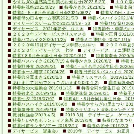
やすらぎの里感染症対策のお知らせ(2023.5.20)
１００歳を
特養納涼祭2021/8/29
特養かき氷 2021/8/1
特養出前ラ
特養4・5・6月合同誕生日会2021/06/27
特養父の日・ホーム喫
特養母の日＆ホーム喫茶2021/5/9
特養バスハイク2021/4/2
デイサービスゲーム大会2021/3/19・20
特養ひな祭り2021
デイサービス 2021年節分、豆まき
特養節分・季節のおやつ 
２０２０年デイサービスクリスマス会
特養お正月 2021/01
特養バスハイク2020/11/25
特養ミニ運動会 2020/11/15
２０２０年10月デイサービス季節のおやつ
２０２０年夏
２０２０年デイサービス 七夕
デイサービス ミニ運動
特養7.8.9月合同誕生日会 2020/10/17
特養敬老会 2020/9/
特養バスハイク 2020/7/15 & 特養かき氷 2020/8/2
特養七夕
特養野外食 2020/6/21
特養4・5月合同お誕生日会 2020/6
特養ホーム喫茶 2020/4/26
特養日光浴＆バスハイク 2020/4
特養節分豆まき 2020/2/3
特養クリスマス会 2019/12/22
あけましておめでとうございます(2020.1.2)
職員勉強会の様子
特養秋の大運動会 2019/11/13
特養合同お誕生日会 2019/1
特養敬老会 2019/9/15
特養納涼祭 2019/8/31
特養子ど
特養七夕 2019/07/07
特養4月・5月合同お誕生日会 2019/
特養バスハイク 2019/06/09
特養やすらぎの里まつり 2019/
特養屋外食 2019/5/19
特養クラリネット演奏ボランティア来所
職員勉強会(2019.4.5)
2019.3月 デイサービス ゲーム
特養たいやきボランティア来所 2019/3/8
特養ひなまつり 20
特養出前ランチツアー 2019/2/17
特養の節分 2019/2/3
デイサービス 誕生会♪
2019年 デイサービス お正月