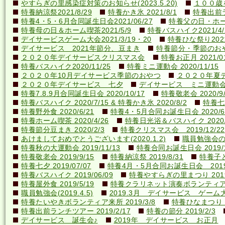
やすらぎの里感染症対策のお知らせ(2023.5.20)
１００歳を
特養納涼祭2021/8/29
特養かき氷 2021/8/1
特養出前ラ
特養4・5・6月合同誕生日会2021/06/27
特養父の日・ホーム喫
特養母の日＆ホーム喫茶2021/5/9
特養バスハイク2021/4/2
デイサービスゲーム大会2021/3/19・20
特養ひな祭り2021
デイサービス 2021年節分、豆まき
特養節分・季節のおやつ 
２０２０年デイサービスクリスマス会
特養お正月 2021/01
特養バスハイク2020/11/25
特養ミニ運動会 2020/11/15
２０２０年10月デイサービス季節のおやつ
２０２０年夏
２０２０年デイサービス 七夕
デイサービス ミニ運動
特養7.8.9月合同誕生日会 2020/10/17
特養敬老会 2020/9/
特養バスハイク 2020/7/15 & 特養かき氷 2020/8/2
特養七夕
特養野外食 2020/6/21
特養4・5月合同お誕生日会 2020/6
特養ホーム喫茶 2020/4/26
特養日光浴＆バスハイク 2020/4
特養節分豆まき 2020/2/3
特養クリスマス会 2019/12/22
あけましておめでとうございます(2020.1.2)
職員勉強会の様子
特養秋の大運動会 2019/11/13
特養合同お誕生日会 2019/1
特養敬老会 2019/9/15
特養納涼祭 2019/8/31
特養子ど
特養七夕 2019/07/07
特養4月・5月合同お誕生日会 2019/
特養バスハイク 2019/06/09
特養やすらぎの里まつり 2019/
特養屋外食 2019/5/19
特養クラリネット演奏ボランティア来所
職員勉強会(2019.4.5)
2019.3月 デイサービス ゲーム
特養たいやきボランティア来所 2019/3/8
特養ひなまつり 20
特養出前ランチツアー 2019/2/17
特養の節分 2019/2/3
デイサービス 誕生会♪
2019年 デイサービス お正月