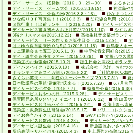
デイ・サービス 桜見物（2016．3．29～30）
ふるさと文
デイ・サービス ゲーム大会（2016.3.18/19）
神津島やす
デイ・サービス 外食の日(2016.3.8・16）
ひなまつりバ
ひな祭り３Ｆ写真集！！(2016.3.3)
防犯協会慰問（2016.3
３階行事！！出前ランチ！！(2016.2.20)
デイサービス節分行
デイサービス書き初め＆お正月遊び(2016.1.10)
やすらぎの里
3階クリスマス会(2015.12.22)
高校生軽音楽部ボランティアコ
デイサービス リース作り＆お誕生日会（2015.12.9）
デ
はまゆう保育園来所Ｏ(≧∇≦)Ｏ(2015.11.18)
新島老人ホーム研
ミニ運動会＆七五三(2015.11.8)
中学校音楽同好会(2015.10
デイ・誕生会＆外食ツアー（2015.10.26）
支援ハウス運動会
感染症のお勉強会(2015.10.2)
誕生日会と高校生ボランティア(
デイバスハイク（2015.9.19）
株式会社「光洋」おむつのあて方
ボランティア＆スイカ割り(2015.8.20)
「社協夏休み体験ボラ
さくらい英夫・・・熱狂のスーパーライブ(2015.7.31)
夏
日本歌謡界の重鎮”當麻強”氏来る！(2015.7.29)
6.7月合同誕
デイサービス七夕会（2015.7.7）
特養野外食(2015.6.30)
デイサービスおやつの日（2015.6.28）
デイサービスミニ運動
保育園児来所Ｏ(≧∇≦)Ｏ イエイ！！(2015.6.12)
第18回や
デイサービスお弁当ハイク（2015.5.22）
久我山園へ遠征！(
感染症・救急蘇生法研修会(2015.5.17)
パリ・コレクション？(
デイお弁当ハイク（2015.5.14）
GWとは何か？(2015.5.7
デイサービスお散歩（2015.4.28）
デイサービスおやつの日（
デイサービス誕生会（2015.4.16）
新施設長あいさつ(2015.
所信表明〜サバイバル (2015.4.3)
史上最強の布陣(2015.4.