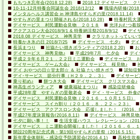
もちつき忘年会(2018.12.28)
2018.12 デイサービス 
10-11-12月特養合同誕生会 2018/12/12
職場内研修(2018.1
メンタルヘルス講習会 in 神津島やすらぎの里(2018.11.14)
やすらぎの里まつり開催される(2018.10.28)
特養村民大運動
デイサービス 村民運動会見物 ２０１８
光洋おむつ着脱講
アクアスロン大会2018/9/1 & 特養納涼祭2018/9/12
デイ
2018.08 デイサービス 神輿見学
クラリネットっていいですね
特養かき氷の日 2018/7/25
デイサービス 七夕♪
デイ
長浜まつり
社協たい焼きボランティア(2018.2.20)
お
デイサービス 神輿見物♪
平成29年7月 七夕会
デイ
平成２９年６月２１．２２日ミニ運動会
デイサービス お
デイサービス ゲーム大会♪
デイサービス 桜見物♪
デイ おやつの日☆甘太郎☆ ＆ 社協 たい焼きボラ
認知症
デイ･サービス 節分行事（Ｈ２９．２．３）
デイサービ
乗り初め♪
餅つき大会
デイサービス クリスマス会♪
神高生ボランティア
健康福祉まつり♪
感染症研修会
平成28年度 やすらぎの里敬老会
デイ・サービス 外食の日
デイサービス 村民運動会見物（２０１６，１０月１５日）
デイサービス スイカ割り（２０１６．８．２２～２３）
デイサービス アクアスロン大会 応援しました！ (2016、8
平成27年度決算報告(2016.8.11)
デイサービス 神輿見物
七夕に願い事！！
生活支援ハウス レクレーション（2016
デイサービス ミニ運動会開催しました！（２０１６．６．１
開設20周年記念式典・第19回やすらぎの里祭（2016.5.15）
新年度全体朝礼・感染症予防講習会(2016.4.1)
高校生吹奏楽