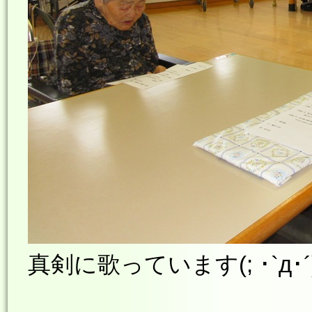
真剣に歌っています(; ･`д･´