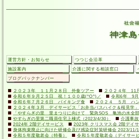
運営方針・お知らせ
つつじ会沿革
施設案内
介護に関する相談窓口
ブログバックナンバー
２０２３年 １１月２８日 外食ツアー
２０２４年 11
令和６年９月２５日 祝！１００歳(^O^)／
令和6年 9月
令和６年７月２６日 バイキング食
２０２４ ５月 ハ
２０２４年３月 デイサービス「お弁当バスハイク＆桜見学」
「やすらぎの里 里まつりに向けて 緊急SOS 亀池の水全
やすらぎの里第二職員住宅上棟式（2023/4/30）
介護事故
2024年 2階デイサービス
2023年 クリスマス会 2階デイ
身体拘束廃止に向けた研修会及び感染症対策研修会 2023/11/1
令和５年度敬老会（特養）
令和５年度敬老会（デイサー