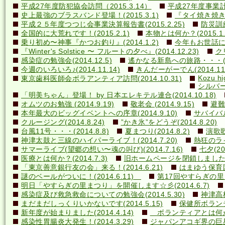
平成27年度防犯協会訪問（2015.3.14）
平成27年度事業計画
史上最強のブラスバンド登場！(2015.3.1)
『タイ焼き焼き隊
平成２５年度つつじ会事業決算報告書(2015.2.25)
防災訓練(
全国的に大荒れです！(2015.2.1)
本物とは何か？(2015.1.
乗り初め〜神事『かつお釣り』(2014.1.2)
今年もお世話になり
『Winter's Solstice 〜 フルートの夕べ』(2014.12.23)
クリ
感染症の勉強会(2014.12.5)
遙かなる新島への旅路・・・(201
今週のいろいろ♪(2014.11.14)
きんだーがーでん(2014.11.
Kozu hi
東京歯科医師会ボラアンティア訪問(2014.10.31)
シルバー
「明美ちゃん」登場！ by 日本エレキテル連合(2014.10.18)
オムツのお勉強 (2014.9.19)
敬老会 (2014.9.15)
避難訓
本年最大のビッグイベントへの序章(2014.9.10)
サバイバル(
クルージング(2014.8.24)
”かき氷”をどうぞ(2014.8.20)
台風11号・・・(2014.8.8)
夏まつり(2014.8.2)
演歌歌
神津太鼓と三線のハイパーライブ！(2014.7.20)
熱狂のライ
サマーライブ(望郷の想い〜魂の叫び)(2014.7.16)
七夕(201
医療とは何か？(2014.7.3)
旧ホームページを閉鎖しました(20
「東京善意銀行友の会」来る！(2014.6.21)
はまゆう保育園児
謎のベールがついに！(2014.6.11)
第17回やすらぎの里まつ
明日「やすらぎの里まつり」を開催します☆彡(2014.6.7)
感染症及び救急救命についての勉強会(2014.5.30)
神津高校
まだまだしっくりいかないです(2014.5.15)
保健所ボランティ
新年度が始まりました(2014.4.14)
ボランティアとは何か？(
感染性胃腸炎大発生！(2014.3.29)
ジャパンアコギ界の巨星墜つ