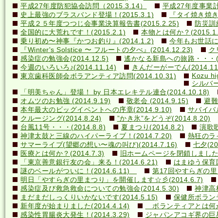
平成27年度防犯協会訪問（2015.3.14）
平成27年度事業計画
史上最強のブラスバンド登場！(2015.3.1)
『タイ焼き焼き隊
平成２５年度つつじ会事業決算報告書(2015.2.25)
防災訓練(
全国的に大荒れです！(2015.2.1)
本物とは何か？(2015.1.
乗り初め〜神事『かつお釣り』(2014.1.2)
今年もお世話になり
『Winter's Solstice 〜 フルートの夕べ』(2014.12.23)
クリ
感染症の勉強会(2014.12.5)
遙かなる新島への旅路・・・(201
今週のいろいろ♪(2014.11.14)
きんだーがーでん(2014.11.
Kozu hi
東京歯科医師会ボラアンティア訪問(2014.10.31)
シルバー
「明美ちゃん」登場！ by 日本エレキテル連合(2014.10.18)
オムツのお勉強 (2014.9.19)
敬老会 (2014.9.15)
避難訓
本年最大のビッグイベントへの序章(2014.9.10)
サバイバル(
クルージング(2014.8.24)
”かき氷”をどうぞ(2014.8.20)
台風11号・・・(2014.8.8)
夏まつり(2014.8.2)
演歌歌
神津太鼓と三線のハイパーライブ！(2014.7.20)
熱狂のライ
サマーライブ(望郷の想い〜魂の叫び)(2014.7.16)
七夕(201
医療とは何か？(2014.7.3)
旧ホームページを閉鎖しました(20
「東京善意銀行友の会」来る！(2014.6.21)
はまゆう保育園児
謎のベールがついに！(2014.6.11)
第17回やすらぎの里まつ
明日「やすらぎの里まつり」を開催します☆彡(2014.6.7)
感染症及び救急救命についての勉強会(2014.5.30)
神津高校
まだまだしっくりいかないです(2014.5.15)
保健所ボランティ
新年度が始まりました(2014.4.14)
ボランティアとは何か？(
感染性胃腸炎大発生！(2014.3.29)
ジャパンアコギ界の巨星墜つ