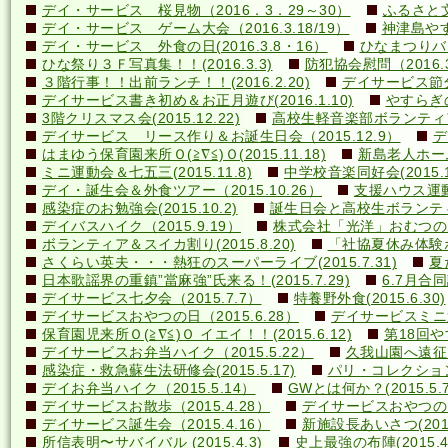
デイ・サービス 桜見物（2016．3．29～30）
ふるさと文
デイ・サービス ゲーム大会（2016.3.18/19）
神津島やす
デイ・サービス 外食の日(2016.3.8・16）
ひなまつりバ
ひな祭り３Ｆ写真集！！(2016.3.3)
防犯協会慰問（2016.3
３階行事！！出前ランチ！！(2016.2.20)
デイサービス節分行
デイサービス書き初め＆お正月遊び(2016.1.10)
やすらぎの里
3階クリスマス会(2015.12.22)
高校生軽音楽部ボランティアコ
デイサービス リース作り＆お誕生日会（2015.12.9）
デ
はまゆう保育園来所Ｏ(≧∇≦)Ｏ(2015.11.18)
新島老人ホーム研
ミニ運動会＆七五三(2015.11.8)
中学校音楽同好会(2015.10
デイ・誕生会＆外食ツアー（2015.10.26）
支援ハウス運動会
感染症のお勉強会(2015.10.2)
誕生日会と高校生ボランティア(
デイバスハイク（2015.9.19）
株式会社「光洋」おむつのあて方
ボランティア＆スイカ割り(2015.8.20)
「社協夏休み体験ボラ
さくらい英夫・・・熱狂のスーパーライブ(2015.7.31)
夏
日本歌謡界の重鎮”當麻強”氏来る！(2015.7.29)
6.7月合同誕
デイサービス七夕会（2015.7.7）
特養野外食(2015.6.30)
デイサービスおやつの日（2015.6.28）
デイサービスミニ運動
保育園児来所Ｏ(≧∇≦)Ｏ イエイ！！(2015.6.12)
第18回や
デイサービスお弁当ハイク（2015.5.22）
久我山園へ遠征！(
感染症・救急蘇生法研修会(2015.5.17)
パリ・コレクション？(
デイお弁当ハイク（2015.5.14）
GWとは何か？(2015.5.7
デイサービスお散歩（2015.4.28）
デイサービスおやつの日（
デイサービス誕生会（2015.4.16）
新施設長あいさつ(2015.
所信表明〜サバイバル (2015.4.3)
史上最強の布陣(2015.4.