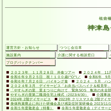
運営方針・お知らせ
つつじ会沿革
施設案内
介護に関する相談窓口
ブログバックナンバー
２０２３年 １１月２８日 外食ツアー
２０２４年 11
令和６年９月２５日 祝！１００歳(^O^)／
令和6年 9月
令和６年７月２６日 バイキング食
２０２４ ５月 ハ
２０２４年３月 デイサービス「お弁当バスハイク＆桜見学」
「やすらぎの里 里まつりに向けて 緊急SOS 亀池の水全
やすらぎの里第二職員住宅上棟式（2023/4/30）
介護事故
2024年 2階デイサービス
2023年 クリスマス会 2階デイ
身体拘束廃止に向けた研修会及び感染症対策研修会 2023/11/1
令和５年度敬老会（特養）
令和５年度敬老会（デイサー