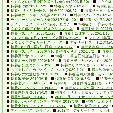
やすらぎの里感染症対策のお知らせ(2023.5.20)
１００歳を
特養納涼祭2021/8/29
特養かき氷 2021/8/1
特養出前ラ
特養4・5・6月合同誕生日会2021/06/27
特養父の日・ホーム喫
特養母の日＆ホーム喫茶2021/5/9
特養バスハイク2021/4/2
デイサービスゲーム大会2021/3/19・20
特養ひな祭り2021
デイサービス 2021年節分、豆まき
特養節分・季節のおやつ 
２０２０年デイサービスクリスマス会
特養お正月 2021/01
特養バスハイク2020/11/25
特養ミニ運動会 2020/11/15
２０２０年10月デイサービス季節のおやつ
２０２０年夏
２０２０年デイサービス 七夕
デイサービス ミニ運動
特養7.8.9月合同誕生日会 2020/10/17
特養敬老会 2020/9/
特養バスハイク 2020/7/15 & 特養かき氷 2020/8/2
特養七夕
特養野外食 2020/6/21
特養4・5月合同お誕生日会 2020/6
特養ホーム喫茶 2020/4/26
特養日光浴＆バスハイク 2020/4
特養節分豆まき 2020/2/3
特養クリスマス会 2019/12/22
あけましておめでとうございます(2020.1.2)
職員勉強会の様子
特養秋の大運動会 2019/11/13
特養合同お誕生日会 2019/1
特養敬老会 2019/9/15
特養納涼祭 2019/8/31
特養子ど
特養七夕 2019/07/07
特養4月・5月合同お誕生日会 2019/
特養バスハイク 2019/06/09
特養やすらぎの里まつり 2019/
特養屋外食 2019/5/19
特養クラリネット演奏ボランティア来所
職員勉強会(2019.4.5)
2019.3月 デイサービス ゲーム
特養たいやきボランティア来所 2019/3/8
特養ひなまつり 20
特養出前ランチツアー 2019/2/17
特養の節分 2019/2/3
デイサービス 誕生会♪
2019年 デイサービス お正月