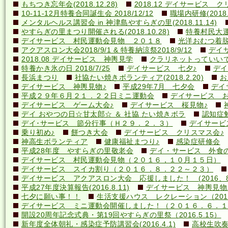
もちつき忘年会(2018.12.28)
2018.12 デイサービス 
10-11-12月特養合同誕生会 2018/12/12
職場内研修(2018.1
メンタルヘルス講習会 in 神津島やすらぎの里(2018.11.14)
やすらぎの里まつり開催される(2018.10.28)
特養村民大運動
デイサービス 村民運動会見物 ２０１８
光洋おむつ着脱講
アクアスロン大会2018/9/1 & 特養納涼祭2018/9/12
デイ
2018.08 デイサービス 神輿見学
クラリネットっていいですね
特養かき氷の日 2018/7/25
デイサービス 七夕♪
デイ
長浜まつり
社協たい焼きボランティア(2018.2.20)
お
デイサービス 神輿見物♪
平成29年7月 七夕会
デイ
平成２９年６月２１．２２日ミニ運動会
デイサービス お
デイサービス ゲーム大会♪
デイサービス 桜見物♪
デイ おやつの日☆甘太郎☆ ＆ 社協 たい焼きボラ
認知症
デイ･サービス 節分行事（Ｈ２９．２．３）
デイサービ
乗り初め♪
餅つき大会
デイサービス クリスマス会♪
神高生ボランティア
健康福祉まつり♪
感染症研修会
平成28年度 やすらぎの里敬老会
デイ・サービス 外食の日
デイサービス 村民運動会見物（２０１６，１０月１５日）
デイサービス スイカ割り（２０１６．８．２２～２３）
デイサービス アクアスロン大会 応援しました！ (2016、8
平成27年度決算報告(2016.8.11)
デイサービス 神輿見物
七夕に願い事！！
生活支援ハウス レクレーション（2016
デイサービス ミニ運動会開催しました！（２０１６．６．１
開設20周年記念式典・第19回やすらぎの里祭（2016.5.15）
新年度全体朝礼・感染症予防講習会(2016.4.1)
高校生吹奏楽