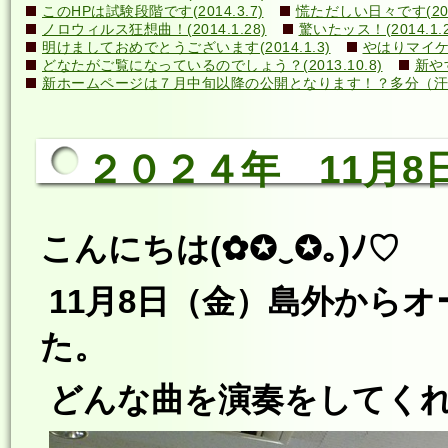
このHPは試験段階です(2014.3.7)
慌ただしい日々です(2014
ノロウィルス狂想曲！(2014.1.28)
驚いたッス！(2014.1.2
明けましておめでとうございます(2014.1.3)
やはりマイケル
どなたがご覧になっているのでしょう？(2013.10.8)
新や
新ホームページは７月中旬以降の公開となります！？多分（汗）←誰
２０２４年 11月
こんにちは(✿✪‿✪｡)ﾉ♡
11月8日（金）島外から
た。
どんな曲を演奏をしてくれる