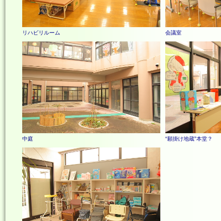
リハビリルーム
会議室
中庭
“願掛け地蔵”本堂？