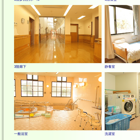
3階廊下
静養室
一般浴室
洗濯室