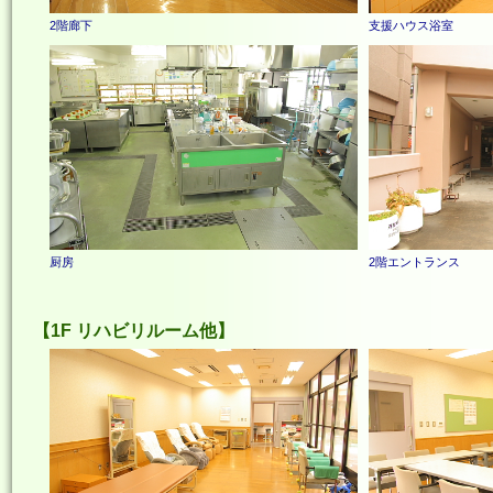
2階廊下
支援ハウス浴室
厨房
2階エントランス
1F リハビリルーム他